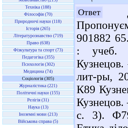
Техніка (188)
До
Ответ
Філософія (70)
Природничі науки (118)
Пропонуєм
Історія (265)
901882 65
Літературознавство (719)
Право (638)
: учеб. 
Фізкультура та спорт (73)
Педагогіка (355)
Кузнецов. 
Психологія (302)
Медицина (74)
лит-ры, 2
Соціологія (305)
Журналістика (221)
К89 Кузнец
Політичні науки (155)
Кузнецов. 
Релігія (31)
Наука (13)
с. 3). Ф
Іноземні мови (213)
Військова справа (5)
Етика діло