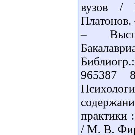
вузов /
Платонов. 
– Высше
Бакалавр
Библиогр.
965387 
Психоло
содержани
практики :
/ М. В. Фи