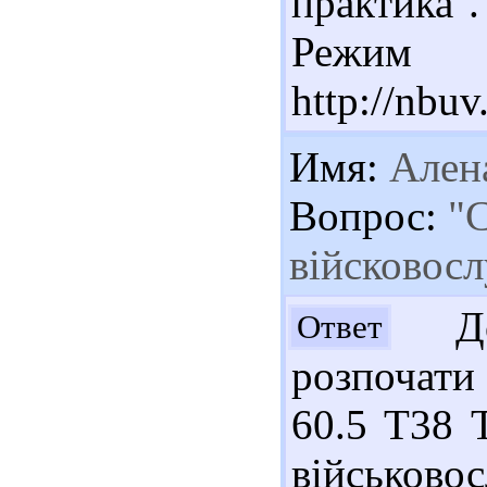
практика .
Реж
http://nbu
Имя:
Ален
Вопрос:
"С
війсковосл
Доб
Ответ
розпочати 
60.5 Т38 Т
військово