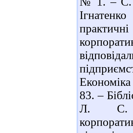
№ 1. – С. 
Ігнатенко
практич
корпор
відповіда
підприєм
Економіка
83. – Біблі
Л. С. 
корпор