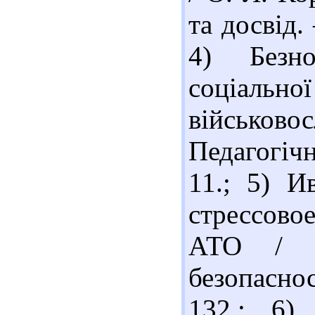
та досвід.
4) Безн
соціаль
військов
Педагогічн
11.; 5) И
стрессово
АТО / М
безопасно
132.; 6)