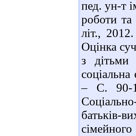
пед. ун-т 
роботи та 
літ., 2012
Оцінка суч
з дітьми 
соціальна 
– С. 90-1
Соціальн
батьків-в
сімейного