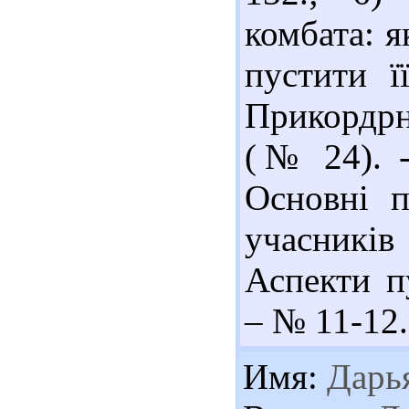
комбата: я
пустити ї
Прикордрнн
(№ 24). -
Основні п
учасникі
Аспекти п
– № 11-12.
Имя:
Дарь