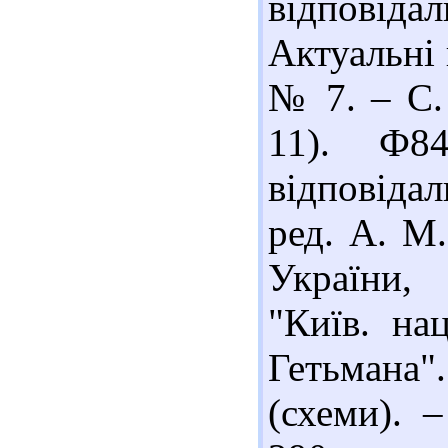
відповідал
Актуальні 
№ 7. – С. 
11). Ф8
відповідаль
ред. А. М.
України,
"Київ. на
Гетьмана".
(схеми). –