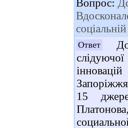
Вопрос:
До
Вдосконал
соціальній
Доб
Ответ
слідуючої
інноваці
Запоріжжя 
15 джер
Платоно
социально