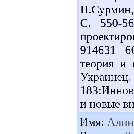
П.Сурмин, 
С. 550-5
проектиро
914631 6
теория и 
Украинец
183:Иннов
и новые ви
Имя:
Алин