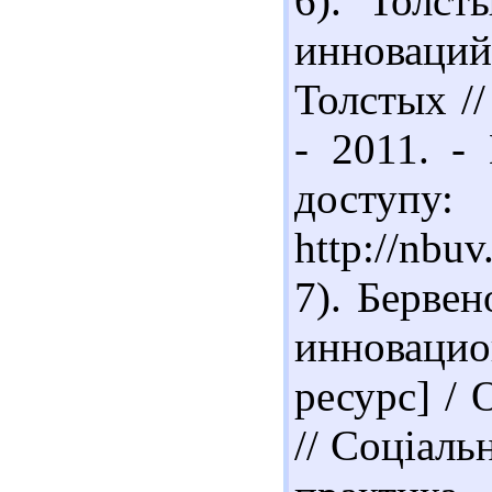
6). Толст
инноваций
Толстых //
- 2011. -
доступу:
http://nbu
7). Берве
инновацио
ресурс] / 
// Соціаль