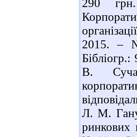
290 грн
Корпора
організаці
2015. – 
Бібліогр.:
В. Суча
корпорати
відповідал
Л. М. Ган
ринкових 