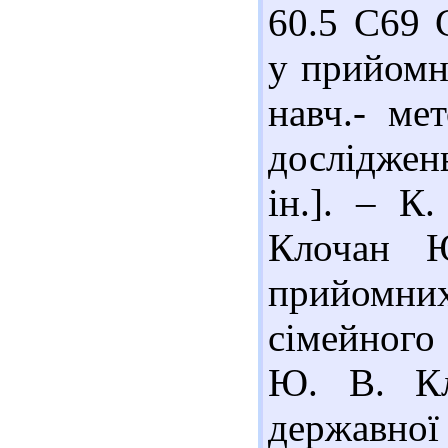
60.5 С69 
у прийомні
навч.- ме
досліджень
ін.]. – К
Клочан Ю
прийомни
сімейного
Ю. В. Кл
державної