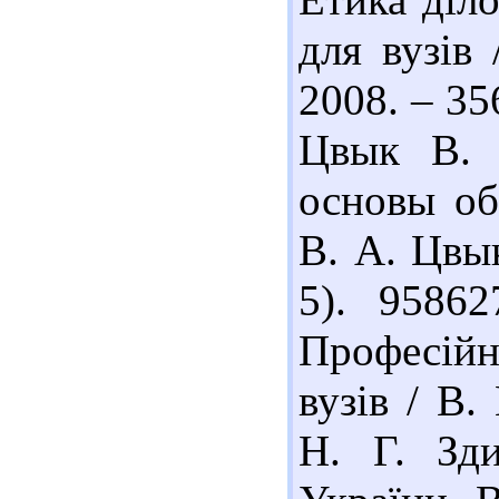
для вузів 
2008. – 356
Цвык В. 
основы об
В. А. Цвык
5). 9586
Професійн
вузів / В.
Н. Г. Зд