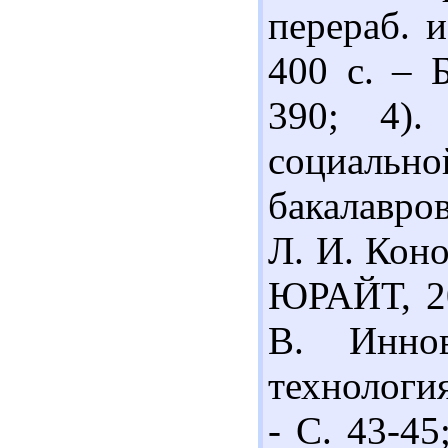
перераб. 
400 с. – Б
390; 4).
социальн
бакалавров
Л. И. Коно
ЮРАЙТ, 20
В. Иннов
технология
- С. 43-45