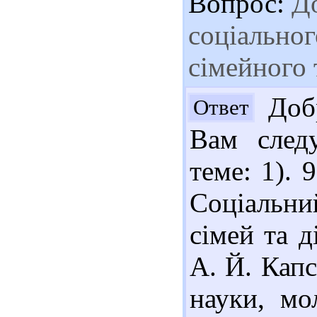
Вопрос:
До
соціальног
сімейного
Добр
Ответ
Вам след
теме: 1). 
Соціальни
сімей та д
А. Й. Капс
науки, мо