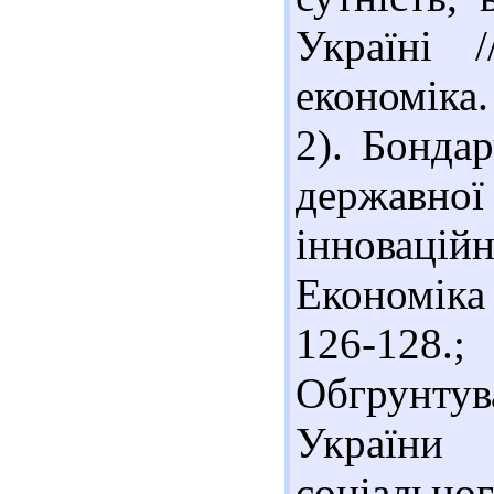
Україні 
економіка.
2). Бонда
державн
інновацій
Економіка 
126-128
Обгрунтув
України
соціально