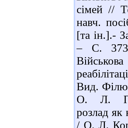
сімей // Т
навч. пос
[та ін.].-
– С. 373
Військова
реабілітац
Вид. Філюк
О. Л. По
розлад як 
/ О. Л. Ко