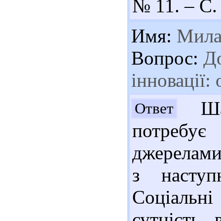
№ 11. – С. 
Имя:
Мил
Вопрос:
До
інновації:
Шан
Ответ
потребу
джерелами
з наступ
Соціальні
сутність, 