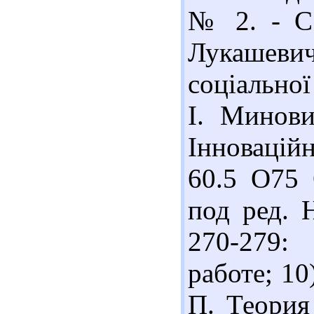
№ 2. - С.
Лукашеви
соціальної
І. Минови
Інноваційн
60.5 О75 
под ред. Н
270-279:
работе; 1
П. Теория