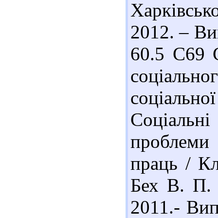
Харківсько
2012. – Ви
60.5 С69 
соціально
соціальн
Соціальн
проблеми т
праць / Кл
Бех В. П. 
2011.- Вип