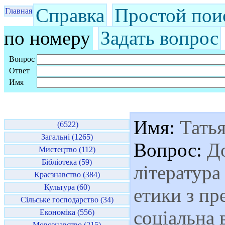
Справка
Простой пои
Главная
по номеру
Задать вопрос
Вопрос
Ответ
Имя
Имя:
Татья
(6522)
Загальні (1265)
Вопрос:
До
Мистецтво (112)
Бібліотека (59)
література
Краєзнавство (384)
Культура (60)
етики з п
Сільське господарство (34)
соціальна 
Економіка (556)
Мовознавство (215)