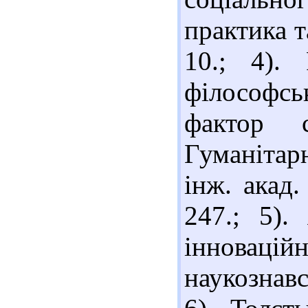
практика т
10.; 4).
філософс
фактор с
Гуманітар
інж. акад.
247.; 5).
інновацій
наукознавс