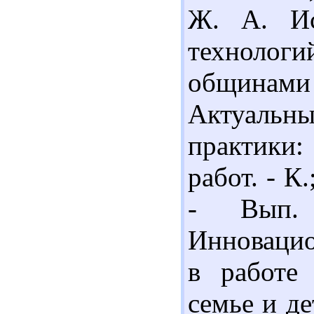
Ж. А. Ис
технолог
общинами
Актуаль
практики:
работ. - К
- Вып. 
Инновацио
в работе
семье и де