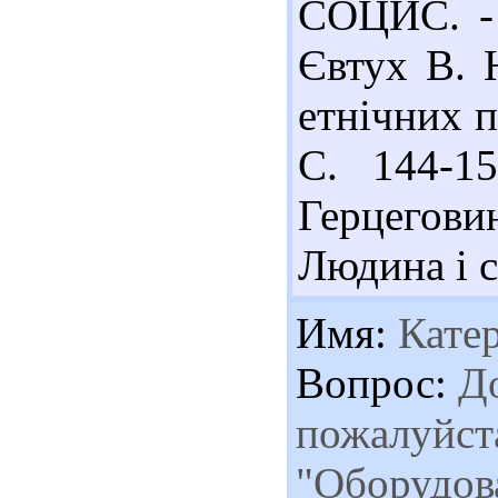
СОЦИС. - 
Євтух В. 
етнічних п
С. 144-1
Герцеговина
Людина і св
Имя:
Кате
Вопрос:
До
пожалуйста
"Оборудов