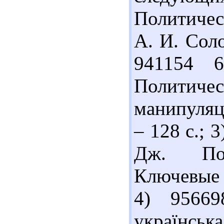
Политичес
А. И. Соло
941154 
Политич
манипуляци
– 128 с.; 
Дж. Пол
Ключевые к
4) 95669
українсь