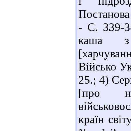
і підроз
Постанова
- С. 339-3
каша з 
[харчуванн
Військо Ук
25.; 4) Се
[про н
військово
країн світ