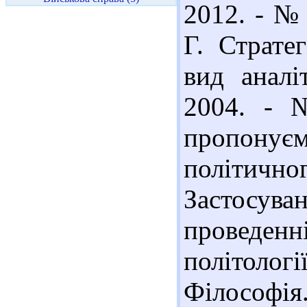
2012. - № 
Г. Страте
вид аналі
2004. - 
пропону
політично
Застосува
проведен
політолог
Філософія