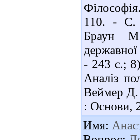
Філософія
110. - С.
Браун М
державної 
- 243 с.; 
Аналіз пол
Веймер Д. Л
: Основи, 2
Имя:
Анаст
Вопрос:
До