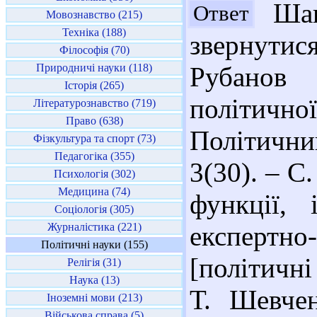
Шано
Ответ
Мовознавство (215)
Техніка (188)
звернутис
Філософія (70)
Природничі науки (118)
Рубанов 
Історія (265)
політично
Літературознавство (719)
Право (638)
Політичн
Фізкультура та спорт (73)
Педагогіка (355)
3(30). – С.
Психологія (302)
Медицина (74)
функції, 
Соціологія (305)
Журналістика (221)
експертн
Політичні науки (155)
[політичні
Релігія (31)
Наука (13)
Т. Шевчен
Іноземні мови (213)
Військова справа (5)