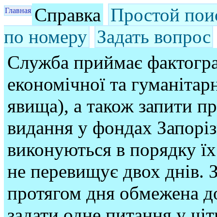
Справка
Простой пои
Главная
по номеру
Задать вопрос
Служба приймає фактогра
економічної та гуманітарн
явища), а також запити п
видання у фондах Запорі
виконуються в порядку їх
не перевищує двох днів. З
протягом дня обмежена до
задати одне питання у чі