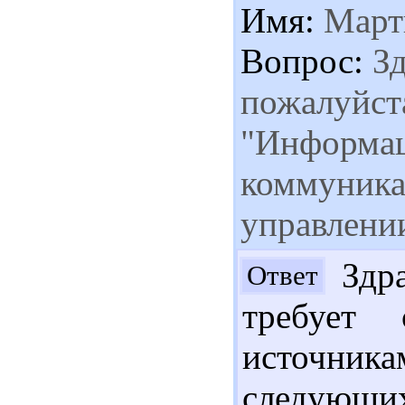
Имя:
Март
Вопрос:
Зд
пожалуйста
"Информац
коммуника
управлении
Здра
Ответ
требует 
источника
следующ