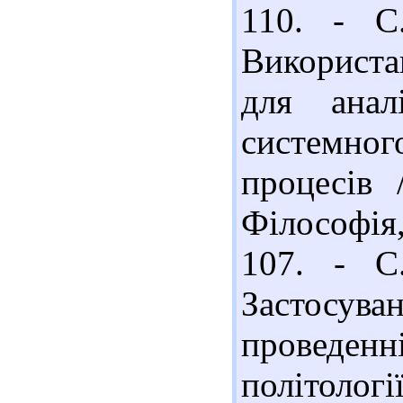
110. - С
Використа
для анал
системног
процесів 
Філософія
107. - С
Застосува
проведен
політолог