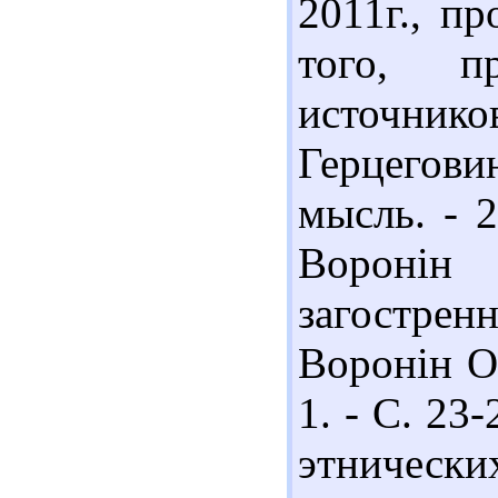
2011г., п
того, п
источник
Герцегови
мысль. - 2
Воронін 
загострен
Воронін О.
1. - С. 23
этнически