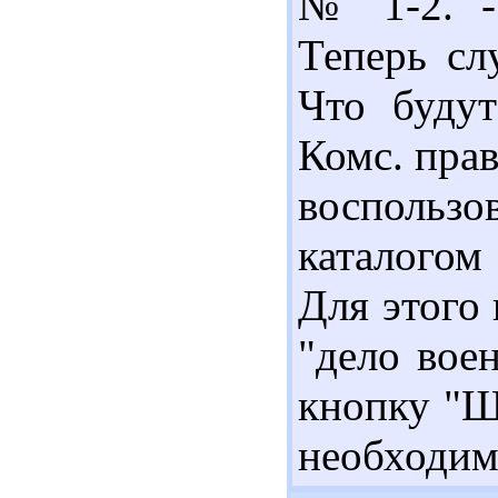
№ 1-2. - 
Теперь сл
Что будут
Комс. прав
воспольз
каталогом
Для этого
"дело вое
кнопку "Ш
необходим