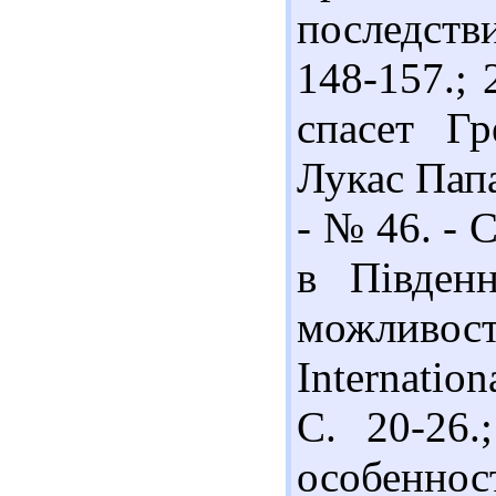
последстви
148-157.;
спасет Г
Лукас Папа
- № 46. - С
в Південн
можливост
Internation
С. 20-26.
особеннос