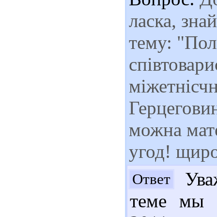
ласка, зна
тему: "По
співтовар
міжетнісчн
Герцеговин
можна мат
угод! щир
Уваж
Ответ
теме мы 