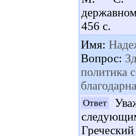
державном
456 с.
Имя:
Наде
Вопрос:
Зд
политика 
благодарн
Уваж
Ответ
следующим
Гречески