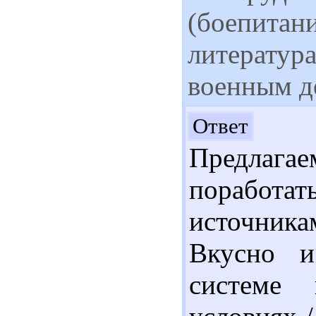
(боепитани
литература
военным де
Здр
Ответ
Предлаг
порабо
источник
Вкусно и
системе