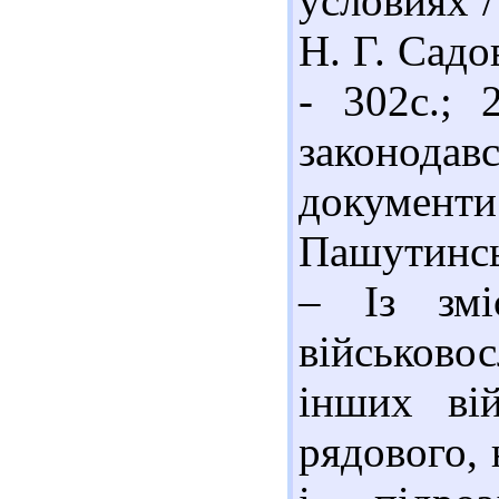
условиях /
Н. Г. Садо
- 302с.; 
законода
докуме
Пашутинськ
– Із змі
військов
інших ві
рядового, 