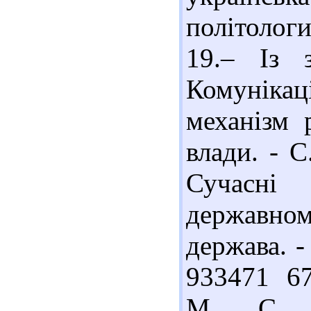
політолог
19.– Із 
Комунікаці
механізм р
влади. - С
Сучасні 
державном
держава. -
933471 67
М. С. І