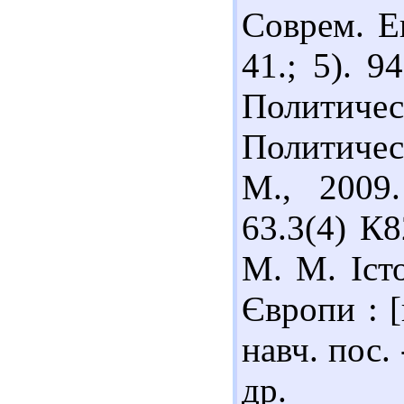
Соврем. Ев
41.; 5). 
Политич
Политическ
М., 2009.
63.3(4) К8
М. М. Іст
Європи : [
навч. пос. 
др.