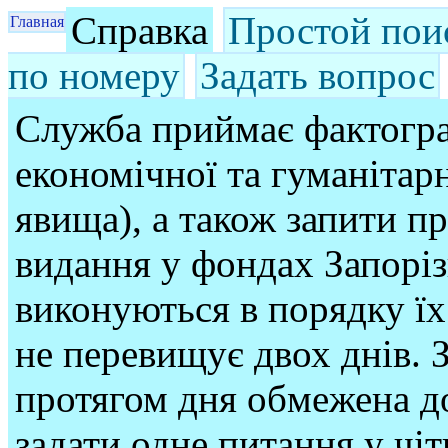
Справка
Простой пои
Главная
по номеру
Задать вопрос
Служба приймає фактогра
економічної та гуманітарн
явища), а також запити п
видання у фондах Запорі
виконуються в порядку їх
не перевищує двох днів. З
протягом дня обмежена до
задати одне питання у чі