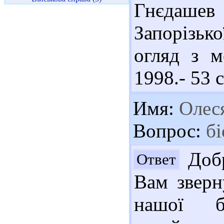
Гнєдашев 
Запорізьк
огляд з м
1998.- 53 с
Имя:
Олес
Вопрос:
бі
Добр
Ответ
Вам зверн
нашої бі