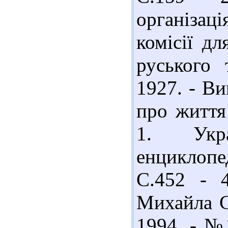
організац
комісії дл
руського 
1927. - Ви
про життя
1. Укра
енциклопед
С.452 - 
Михайла Сл
1994. - №1