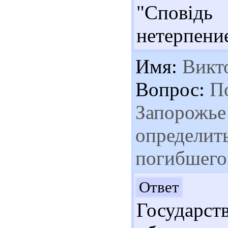
"Сповідь
нетерпени
Имя:
Викт
Вопрос:
По
Запорожье
определит
погибшего
Ув
Ответ
Государс