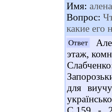
Имя:
ален
Вопрос:
Чт
какие его 
Ален
Ответ
этаж, комн
Слабченко
Запорозьки
для виучу
українськог
С.159 - 2