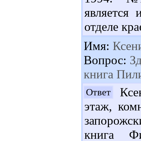
является
отделе кра
Имя:
Ксен
Вопрос:
Зд
книга Пил
Ксен
Ответ
этаж, ком
запорожск
книга Ф