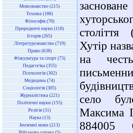
заснова
Мовознавство (215)
Техніка (188)
хуторськ
Філософія (70)
Природничі науки (118)
століття 
Історія (265)
Хутір назв
Літературознавство (719)
Право (638)
на чест
Фізкультура та спорт (73)
Педагогіка (355)
письменн
Психологія (302)
Медицина (74)
будівниц
Соціологія (305)
Журналістика (221)
село бул
Політичні науки (155)
Максима Г
Релігія (31)
Наука (13)
884005 6
Іноземні мови (213)
Військова справа (5)