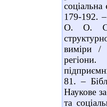
соціальна 
179-192. –
О. О. Со
структурн
виміри /
регіони
підприємни
81. – Бібл
Наукове з
та соціал