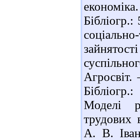
економіка
Бібліогр.:
соціаль
зайнятості
суспільно
Агросвіт. 
Бібліогр.:
Моделі р
трудових 
А. В. Іва