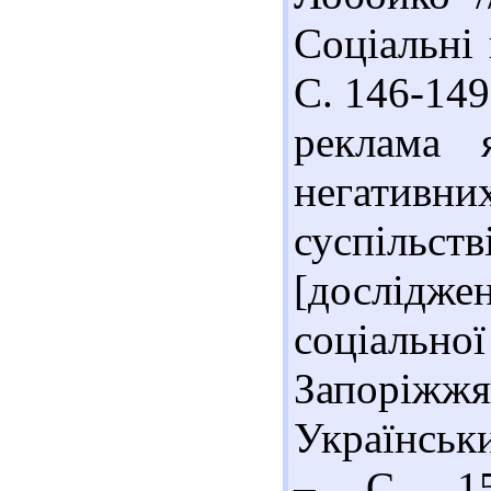
Соціальні 
С. 146-149
реклама 
негатив
суспільс
[дослідже
соціально
Запоріж
Українськи
– С. 15