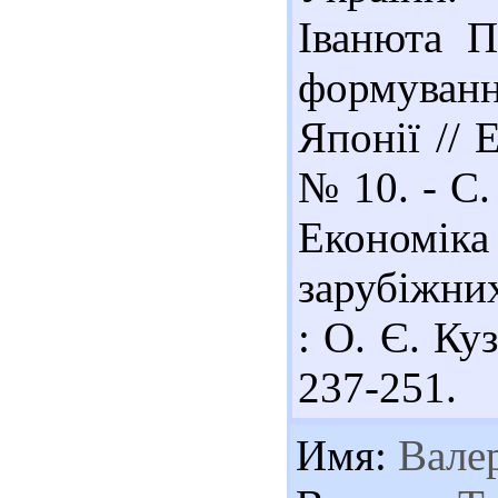
Іванюта П
формуванн
Японії // 
№ 10. - С.
Економі
зарубіжних 
: О. Є. Куз
237-251.
Имя:
Вале