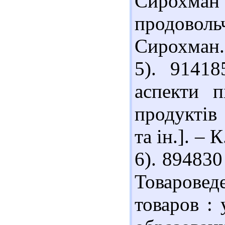
Сирохма
продовольч
Сирохман. 
5). 91418
аспекти п
продуктів 
та ін.]. – 
6). 894830
Товарове
товаров : 