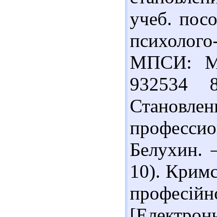
учеб. посо
психолого
МПСИ: МО
932534 
Становлен
профессион
Белухин. 
10). Крим
професій
[Електронн