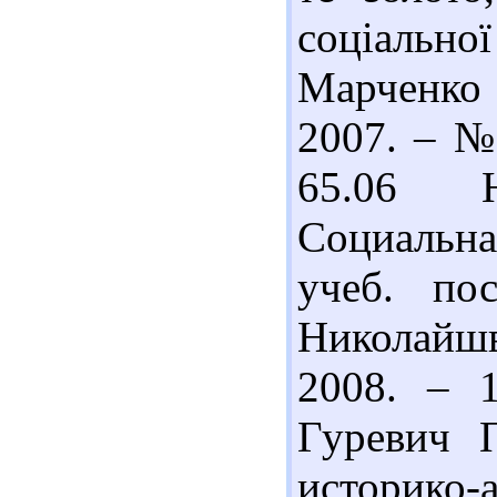
соціальн
Марченко 
2007. – № 
65.06 Н
Социальная
учеб. по
Николайш
2008. – 
Гуревич 
историко-