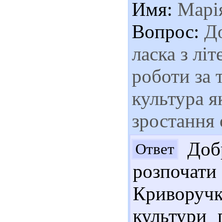
Имя:
Марі
Вопрос:
До
ласка з лі
роботи за 
культура я
зростання 
Добр
Ответ
розпоча
Криворучк
культури 