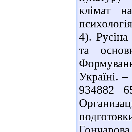
клімат на
психологія
4). Русіна
та основ
Формува
Україні. –
934882 6
Организац
подгото
Гончарова