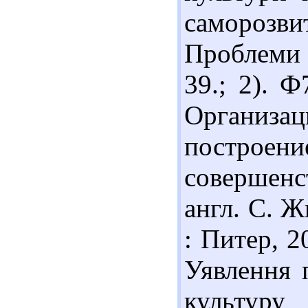
самороз
Проблеми н
39.; 2). 
Организац
постр
совершенс
англ. С. Ж
: Питер, 2
Уявлення 
культуру 