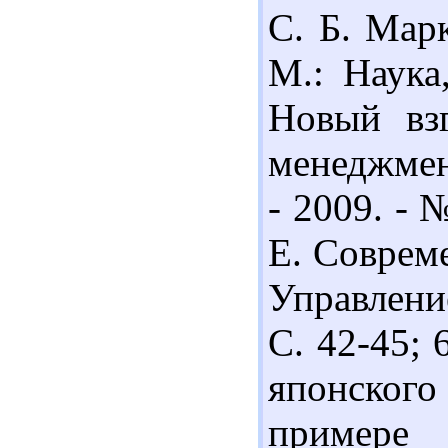
С. Б. Марк
М.: Наука
Новый вз
менеджмен
- 2009. - 
Е. Соврем
Управление
С. 42-45; 
японского
примере