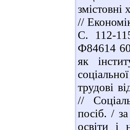
змістовні 
// Економі
С. 112-115
Ф84614 60
як інсти
соціальної
трудові ві
// Соціал
посіб. / з
освіти і 