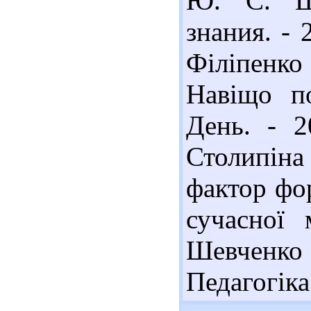
Ю. С. Ша
знания. - 
Філіпенко
Навіщо по
День. - 2
Столипіна
фактор фо
сучасної 
Шевченко 
Педагогіка.