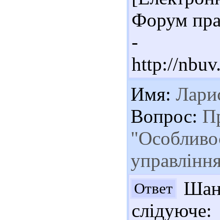
Форум прав
- Ре
http://nbu
Имя:
Лари
Вопрос:
Пр
"Особливос
управлінн
Шано
Ответ
слідуюче: