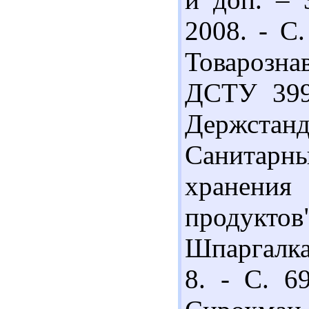
2008. - С.
Товарознав
ДСТУ 3993
Держстанда
Санитарн
хранени
продуктов"
Шпаргалка 
8. - С. 6