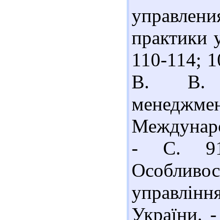
управлен
практики у
110-114; 1
В. В. О
менеджм
Междунаро
- С. 91
Особлив
управлін
України. -