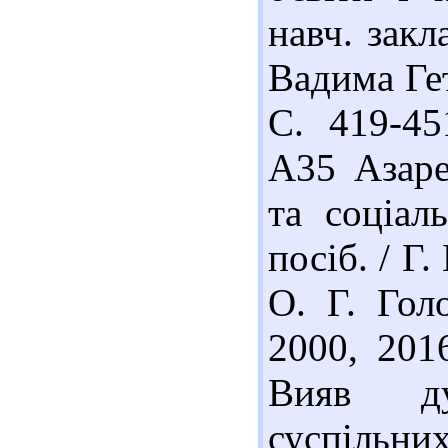
навч. закл
Вадима Гет
С. 419-45
А35 Азаре
та соціал
посіб. / Г.
О. Г. Гол
2000, 2016
Вияв ду
суспіль