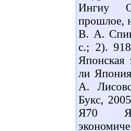
Ингиу О
прошлое, н
В. А. Спив
с.; 2). 9
Японская 
ли Япония 
А. Лисов
Букс, 2005
Я70 Яп
экономиче