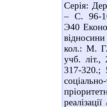
Серія: Дер
– С. 96-1
Э40 Економ
відносини 
кол.: М. Г
учб. літ.,
317-320.; 
соціально
пріорите
реалізації