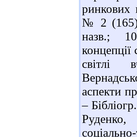
ринкових 
№ 2 (165).
назв.; 1
концепції 
світлі 
Вернадськ
аспекти пр
– Бібліогр.
Руденко
соціально-