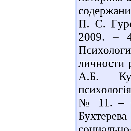
содержани
П. С. Гур
2009. – 4
Психоло
личности 
А.Б. Ку
психологія
№ 11. – С
Бухтерева
социально