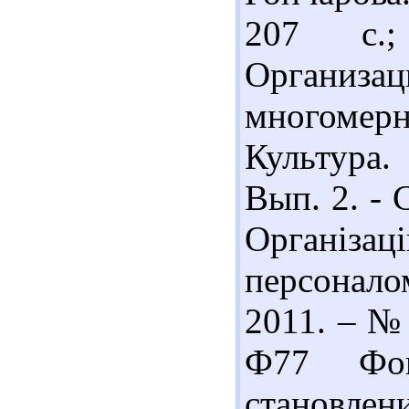
207 с.
Организ
многомер
Культура.
Вып. 2. - 
Організац
персонало
2011. – № 
Ф77 Фон
становлен