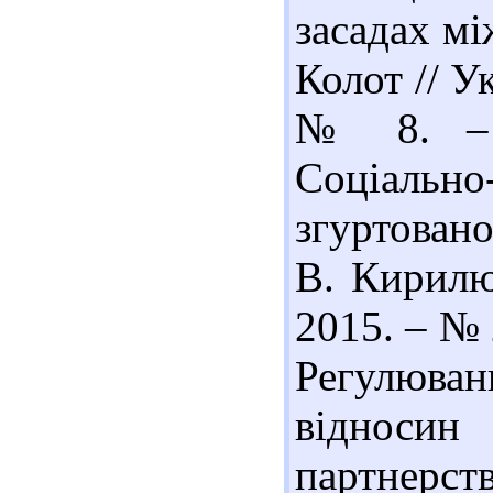
засадах мі
Колот // У
№ 8. – С
Соціально
згуртовано
В. Кирилюк
2015. – № 2
Регулюв
відноси
партнерств