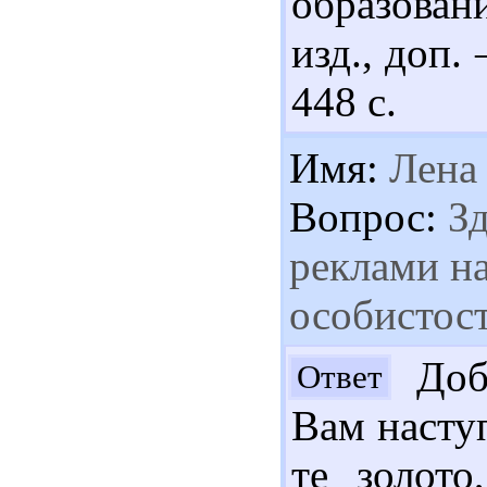
образован
изд., доп.
448 с.
Имя:
Лена
Вопрос:
Зд
реклами н
особистост
Добр
Ответ
Вам наступ
те золото