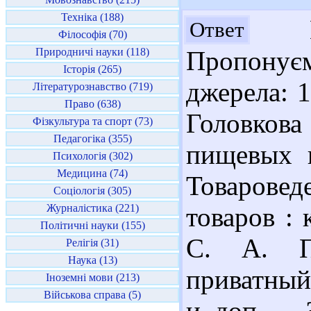
Техніка (188)
Ша
Ответ
Філософія (70)
Природничі науки (118)
Пропонує
Історія (265)
джерела: 1
Літературознавство (719)
Право (638)
Головков
Фізкультура та спорт (73)
Педагогіка (355)
пищевых п
Психологія (302)
Медицина (74)
Товарове
Соціологія (305)
Журналістика (221)
товаров : 
Політичні науки (155)
С. А. Пр
Релігія (31)
Наука (13)
приватный 
Іноземні мови (213)
Військова справа (5)
и доп. – 