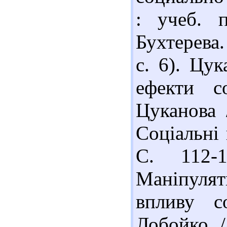
: учеб. 
Бухтерева
с. 6). Цу
ефекти с
Цуканова 
Соціальні 
С. 112-
Маніпулят
впливу с
Лобойко /