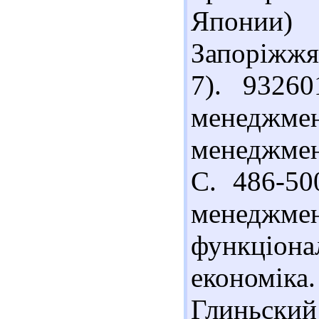
Японии) 
Запоріжжя,
7). 9326
менеджмен
менеджмент
С. 486-50
менед
функціона
економіка. 
Глиньск