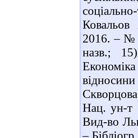
соціальн
Ковальов 
2016. – № 
назв.; 15
Економіка
відносини 
Скворцова 
Нац. ун-т 
Вид-во Льв
– Бібліогр.