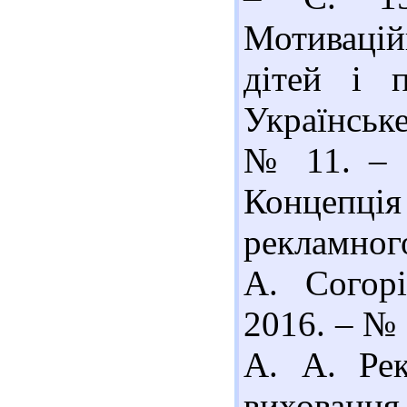
Мотивацій
дітей і п
Українське
№ 11. – С
Концепці
рекламного
А. Согорі
2016. – № 
А. А. Рек
виховання