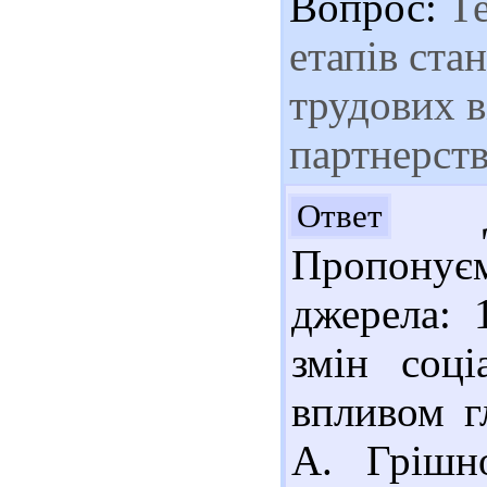
Вопрос:
Те
етапів ста
трудових в
партнерст
До
Ответ
Пропонує
джерела: 
змін соці
впливом г
А. Грішно