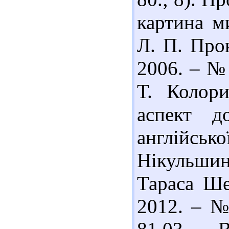
картина м
Л. П. Про
2006. – № 
Т. Колори
аспект д
англійськ
Нікульшина
Тараса Ше
2012. – №