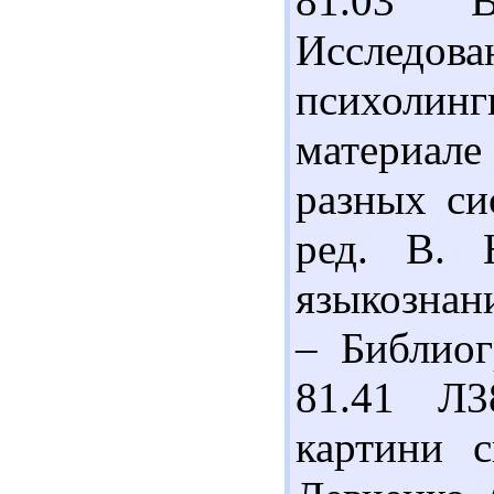
81.03 
Иссле
психолинг
материале
разных си
ред. В. 
языкознани
– Библиог
81.41 Л3
картини с