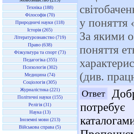
світобачен
Техніка (188)
Філософія (70)
у поняття 
Природничі науки (118)
Історія (265)
За якими о
Літературознавство (719)
Право (638)
поняття ет
Фізкультура та спорт (73)
характерис
Педагогіка (355)
Психологія (302)
(див. прац
Медицина (74)
Соціологія (305)
Журналістика (221)
Добр
Ответ
Політичні науки (155)
потребу
Релігія (31)
Наука (13)
каталог
Іноземні мови (213)
Військова справа (5)
Пропонує