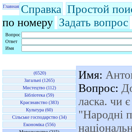
Справка
Простой пои
Главная
по номеру
Задать вопрос
Вопрос
Ответ
Имя
Имя:
Анто
(6520)
Загальні (1265)
Вопрос:
До
Мистецтво (112)
Бібліотека (59)
ласка. чи є
Краєзнавство (383)
Культура (60)
"Народні п
Сільське господарство (34)
національн
Економіка (556)
Мовознавство (215)