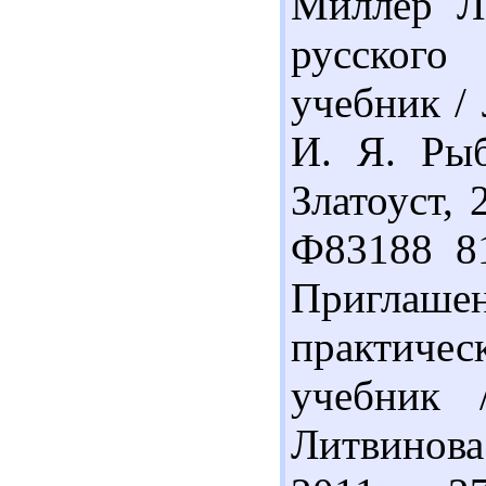
Миллер Л.
русского
учебник / 
И. Я. Рыб
Златоуст, 
Ф83188 81
Приглаш
практиче
учебник 
Литвинова