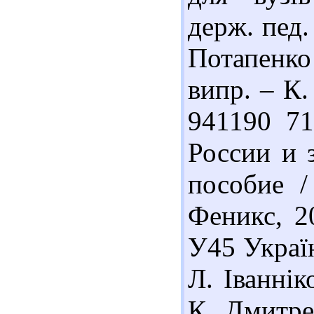
держ. пед. 
Потапенко
випр. – К.
941190 7
России и 
пособие /
Феникс, 20
У45 Украї
Л. Іваннік
К. Дмитре