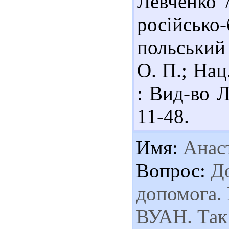
Левченко 
російсько-
польський
О. П.; Нац
: Вид-во Л
11-48.
Имя:
Анаст
Вопрос:
До
допомога.
ВУАН. Так 