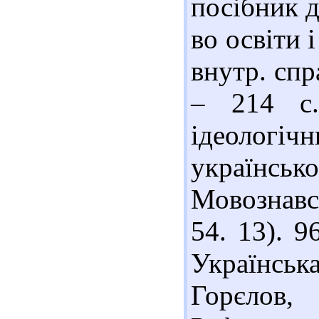
посібник д
во освіти 
внутр. спра
– 214 с.
ідеологіч
українськ
Мовознавст
54. 13). 
Українсь
Горєлов