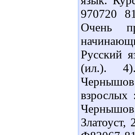
язык. Курс
970720 8
Очень п
начинающи
Русский я
(ил.). 4
Чернышов 
взрослых 
Чернышов.
Златоуст, 