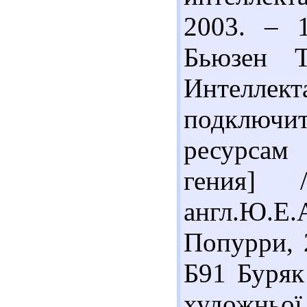
2003. – 
Бьюзен Т
Интелл
подключ
ресурсам
гения]
англ.Ю.
Попурри, 2
Б91 Буряк
художньої