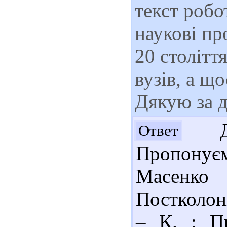
текст робо
наукові пр
20 столітт
вузів, а що
Дякую за 
Доб
Ответ
Пропонує
Масенко 
Постколон
– К. : П