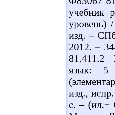
Ф83067 81
учебник р
уровень) /
изд. – СП
2012. – 34
81.411.2
язык: 5
(элемента
изд., испр
с. – (ил.+