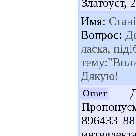
Златоуст, 2
Имя:
Стані
Вопрос:
До
ласка, під
тему:"Впли
Дякую!
Доб
Ответ
Пропонуєм
896433 88
интеллект