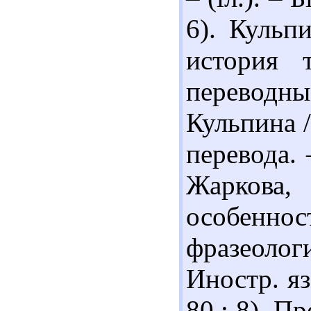
6). Кульп
история 
переводным
Кульпина /
перевода. 
Жаркова
особенно
фразеоло
Иностр. яз
80.; 8). П