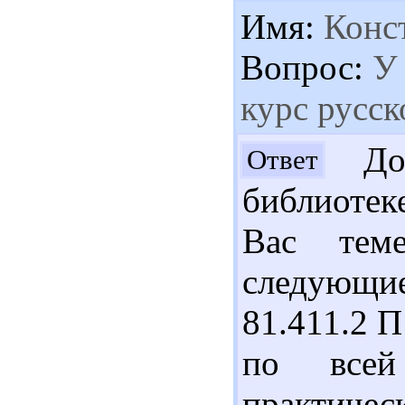
Имя:
Конс
Вопрос:
У 
курс русс
Доб
Ответ
библиотек
Вас теме
следующи
81.411.2 П
по всей
практиче