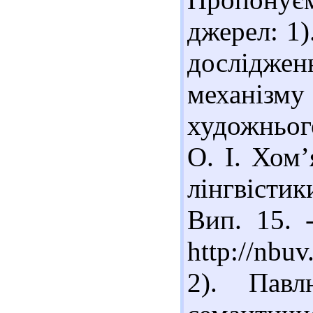
джерел: 1)
досліджен
механізму
художнього
О. І. Хом’
лінгвістик
Вип. 15. 
http://nbu
2). Павл