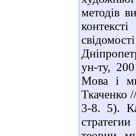
методів в
контексті
свідомості
Дніпропет
ун-ту, 20
Мова і м
Ткаченко /
3-8. 5). 
стратеги
теории мн