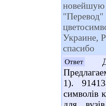
новейшую 
"Перевод"
цветосимв
Украине, 
спасибо
Доб
Ответ
Предлагае
1). 9141
символів к
для вузі