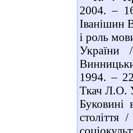
2004. – 1
Іванішин В
і роль мов
України 
Винницьки
1994. – 2
Ткач Л.О. 
Буковині 
століття 
соціокул