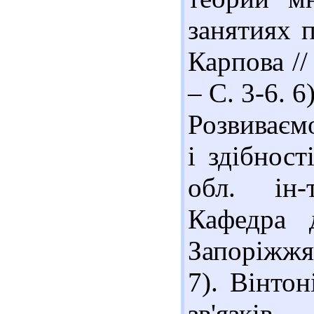
занятиях 
Карпова //
– С. 3-6. 
Розвиваєм
і здібност
обл. ін-
Кафедра 
Запоріжжя 
7). Вінтон
зв'язкі