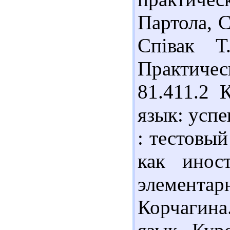
Партола, С
Співак 
Практичес
81.411.2 
язык: усп
: тестовы
как инос
элементар
Корчагина