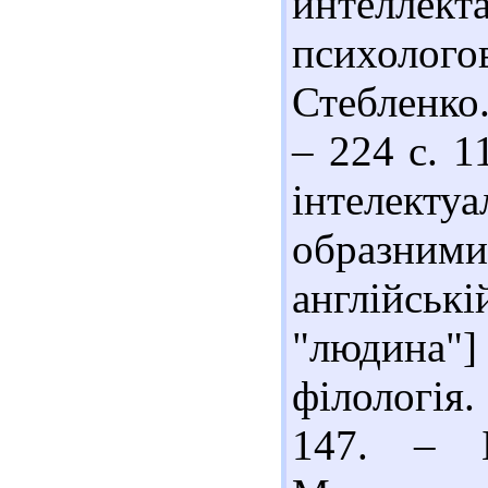
интеллекта
психоло
Стебленко.
– 224 с. 1
інтелек
образним
англійсь
"людина"
філологія.
147. – Б