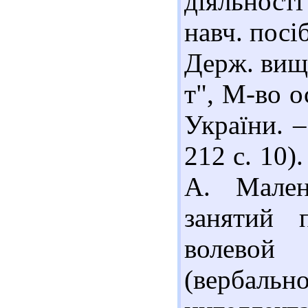
діяльності
навч. посіб
Держ. вищи
т", М-во о
України. 
212 с. 10)
А. Мален
занятий 
волевой
(вербал