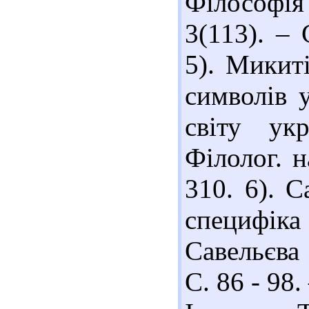
Філософія
3(113). – 
5). Микиті
символів 
світу ук
Філолог. н
310. 6). 
специфік
Савельєва 
С. 86 - 98.