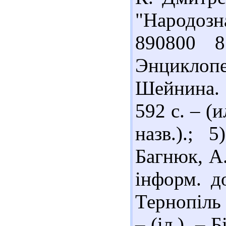
"Народозн
890800 
Энцикло
Шейнина. 
592 с. – (и
назв.).; 
Багнюк, А.
інформ. д
Тернопіль 
– (іл.). – 