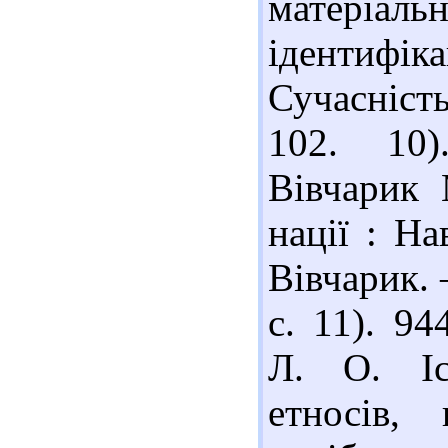
матеріал
ідентифік
Сучасність
102. 10)
Вівчарик 
нації : На
Вівчарик. 
с. 11). 9
Л. О. Іс
етносів, 