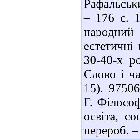
Рафальськи
– 176 с. 
народний
естетичні 
30-40-х р
Слово і ча
15). 9750
Г. Філософ
освіта, с
перероб. – 