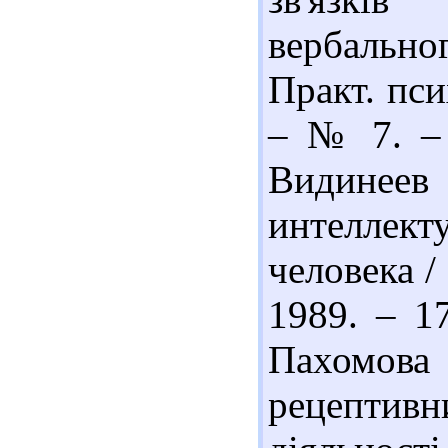
вербальног
Практ. пси
– № 7. – 
Видин
интелле
человека /
1989. – 1
Пахомова
рецепти