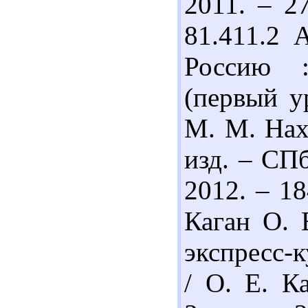
2011. – 2
81.411.2 
Россию :
(первый ур
М. М. Наха
изд. – СП
2012. – 18
Каган О. 
экспресс-
/ О. Е. К