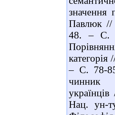
семанти
значення 
Павлюк //
48. – С. 
Порівнянн
категорія 
– С. 78-8
чинник е
українців 
Нац. ун-т