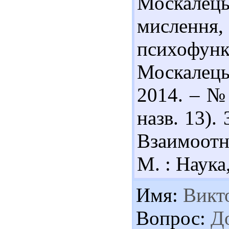
Москалец
мислення
психофун
Москалець 
2014. – № 
назв. 13).
Взаимоотн
М. : Наука,
Имя:
Викт
Вопрос:
До