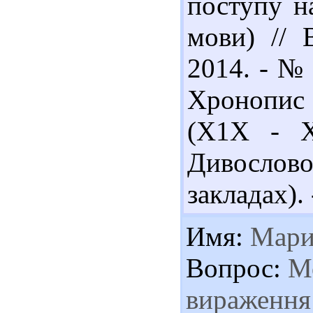
поступу н
мови) // 
2014. - № 
Хронопис 
(Х1Х - Х
Дивослово
закладах). 
Имя:
Мари
Вопрос:
Мо
вираження 