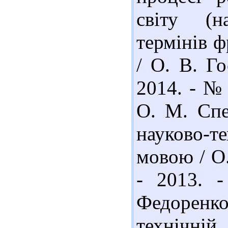
світу (н
термінів ф
/ О. В. Го
2014. - № 
О. М. Спе
науково-т
мовою / О.
- 2013. 
Федоренко
технічні