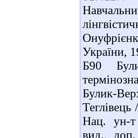
Навчаль
лінгвісти
Онуфрієн
України, 1
Б90 Бул
термінозна
Булик-Вер
Теглівець 
Нац. ун-т
вид., доп