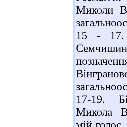
Миколи Ві
загальноос
15 - 17.
Семчиши
позначенн
Вінгран
загальноос
17-19. – Бі
Микола Ві
мій голос,