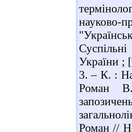
термінол
науково
"Українс
Суспільні
України ; 
3. – К. : Н
Роман В.
запозичен
загальнол
Роман // Н