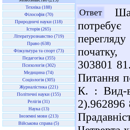
Техніка (188)
Шан
Ответ
Філософія (70)
Природничі науки (118)
потребує
Історія (265)
перегляд
Літературознавство (719)
Право (638)
початку,
Фізкультура та спорт (73)
Педагогіка (355)
303801 81
Психологія (302)
Медицина (74)
Питання п
Соціологія (305)
Журналістика (221)
К. : Вид-
Політичні науки (155)
2).962896 
Релігія (31)
Наука (13)
Прадавніс
Іноземні мови (213)
Військова справа (5)
Четверта х