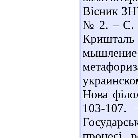
Вісник ЗНУ
№ 2. – С. 
Криштал
мышление 
метафориз
украинско
Нова філол
103-107. 
Государсь
процесі р