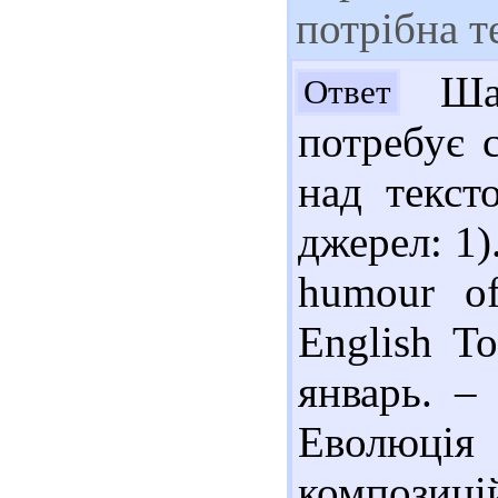
потрібна т
Шан
Ответ
потребує 
над текст
джерел: 1).
humour of 
English T
январь. – 
Еволюція
композиц