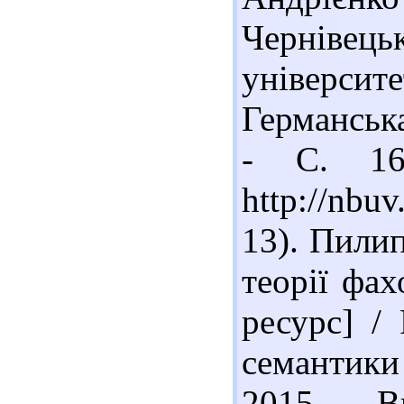
Черніве
університ
Германська
- С. 16
http://nb
13). Пилип
теорії фах
ресурс] /
семантики
2015. - В