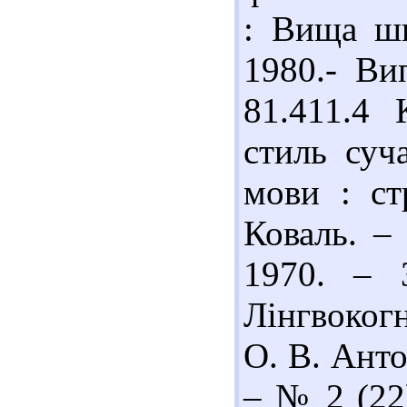
: Вища шк
1980.- Ви
81.411.4
стиль суча
мови : ст
Коваль. – 
1970. – 
Лінгвоког
О. В. Анто
– № 2 (22)