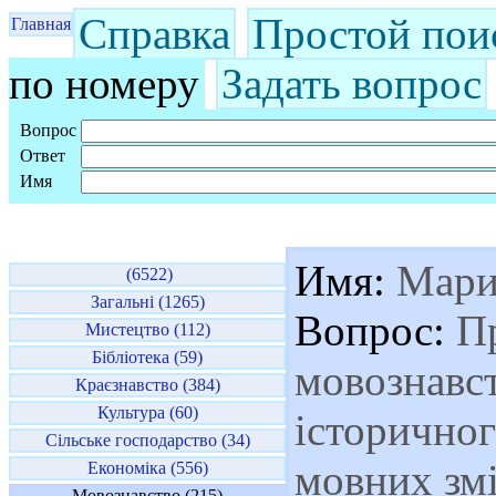
Справка
Простой пои
Главная
по номеру
Задать вопрос
Вопрос
Ответ
Имя
Имя:
Мари
(6522)
Загальні (1265)
Вопрос:
Пр
Мистецтво (112)
Бібліотека (59)
мовознавст
Краєзнавство (384)
Культура (60)
історично
Сільське господарство (34)
мовних змі
Економіка (556)
Мовознавство (215)