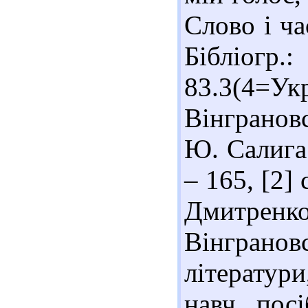
Слово і ча
Бібліогр
83.3(4=Ук
Вінграновс
Ю. Салига.
– 165, [2]
Дмитр
Вінгранов
літератури
навч. посі