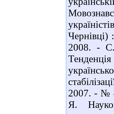
українські
Мовознав
україніс
Чернівці) :
2008. - С
Тенденц
українсь
стабіліза
2007. - № 
Я. Науко