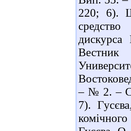
220; 6). 
средство
дискурса 
Вестник
Универси
Востокове
– № 2. – С
7). Гусєва
комічного