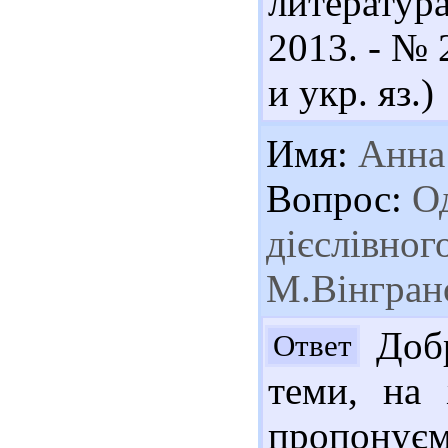
литератур
2013. - № 2
и укр. яз.)
Имя:
Анна
Вопрос:
Од
дієслівного
М.Вінгран
Добр
Ответ
теми, на
пропонує