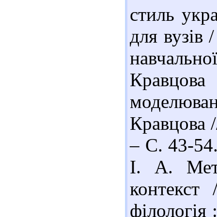
стиль укра
для вузів 
навчальної
Кравцова
моделюва
Кравцова /
– С. 43-54
І. А. Мет
контекст 
філологія :