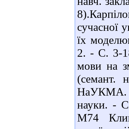
навч. закла
8).Карпіл
сучасної у
їх моделюв
2. - С. 3-
мови на з
(семант. н
НаУКМА. -
науки. - С
М74 Клим