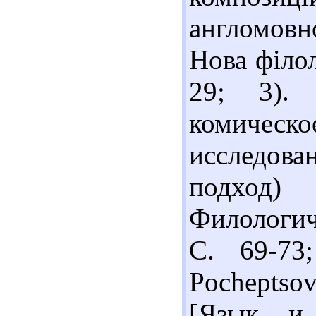
англомовн
Нова філол
29; 3).
комичес
исследов
подход
Филологич
С. 69-73
Pocheptsov
[Язык и 