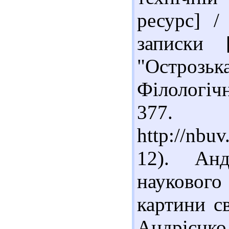
ресурс] /
записки [
"Остроз
Філологічн
377. 
http://nb
12). Анд
наукового
картини св
Андрієн