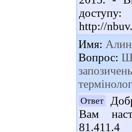
доступу:
http://nbu
Имя:
Алин
Вопрос:
Шл
запозичень
термінолог
Добр
Ответ
Вам наст
81.411.4