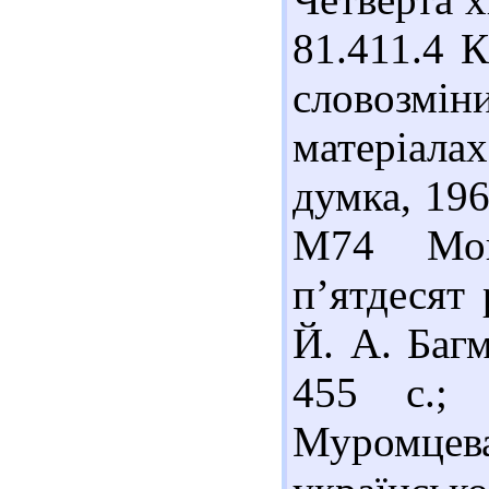
81.411.4 
словозмі
матеріалах
думка, 196
М74 Мов
п’ятдесят 
Й. А. Багм
455 с.; 
Муромцев