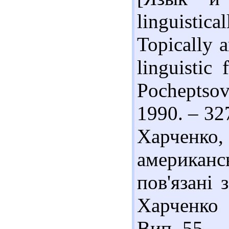
linguistic
Topically a
linguistic
Pocheptsov.
1990. – 327
Харченко
американс
пов'язані 
Харченко 
Вип. 55. – 