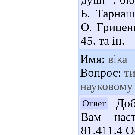
Б. Тарнаш
О. Гриценк
45. та ін.
Имя:
віка
Вопрос:
ти
науковому 
Добр
Ответ
Вам наст
81.411.4 О