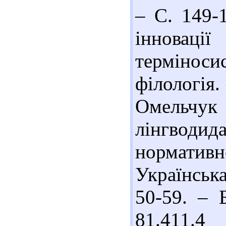
– С. 149-
інноваці
терміноси
філологія.
Омель
лінгводида
нормати
Українська
50-59. – Б
81.411.