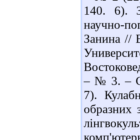
140. 6).
научно-п
Занина //
Универси
Востокове
– № 3. – С
7). Кулаб
образних 
лінгвокул
комп'ютерн