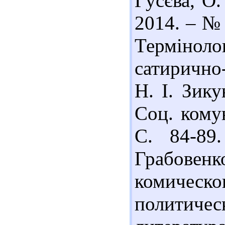
Гусєва, О.
2014. – № 
Терміно
сатирично
Н. І. Зику
Соц. комун
С. 84-89.
Грабове
комическо
политичес