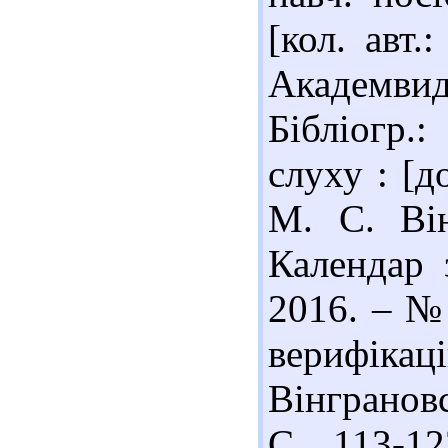
[кол. авт.
Академвида
Бібліогр.:
слуху : [д
М. С. Він
Календар 
2016. – № 
верифік
Вінграновс
С. 113-12