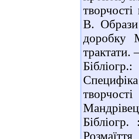
творчості 
В. Образи
доробку М
трактати. –
Бібліогр
Специфі
творчості
Мандрівець
Бібліогр.
Розмаїття