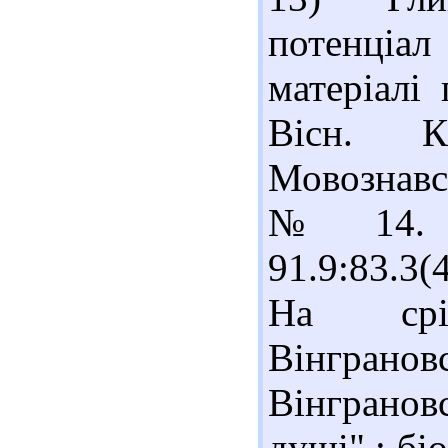
потенціа
матеріалі 
Вісн. 
Мовознавст
№ 14. -
91.9:83.3
На срі
Вінгра
Вінграновс
душі" : біо