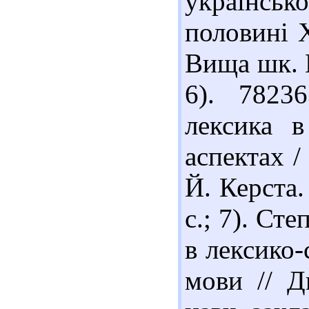
українськ
половині Х
Вища шк. В
6). 7823
лексика в
аспектах / 
Й. Керста.
с.; 7). Ст
в лексико-
мови // Д