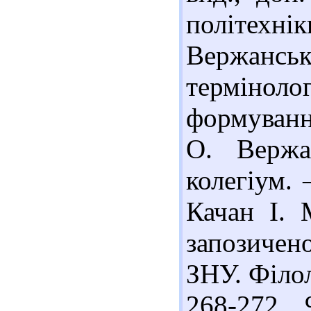
політехн
Вержансь
термінол
формуванні
О. Вержа
колегіум. 
Качан І. 
запозичен
ЗНУ. Філоло
268-272.