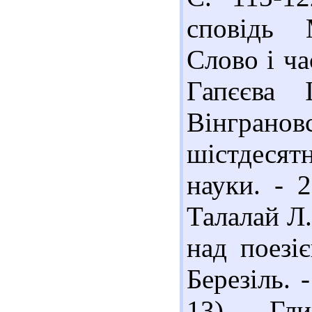
сповідь 
Слово і час
Гапєєва
Вінгран
шістдесят
науки. - 
Талалай Л.
над поезі
Березіль. 
13) Гли