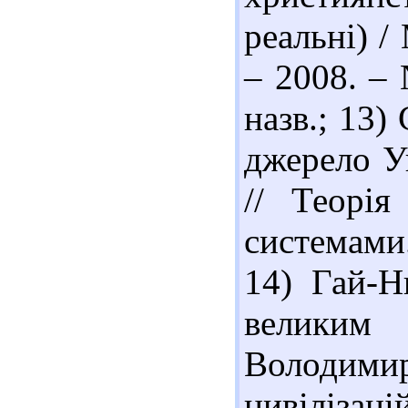
реальні) /
– 2008. – 
назв.; 13)
джерело Ук
// Теорія
системами
14) Гай-Н
велики
Володим
цивілізац