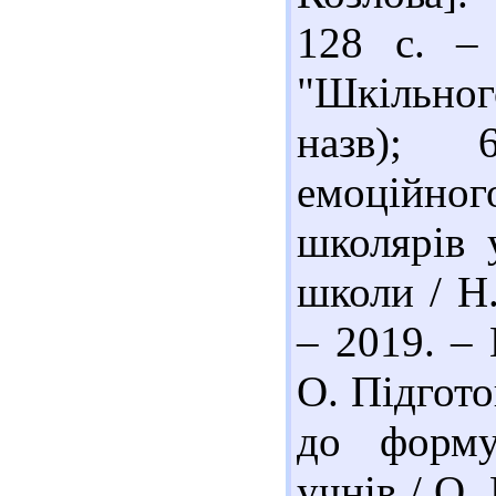
128 с. – 
"Шкільного
назв); 6
емоційн
школярів 
школи / Н.
– 2019. – 
О. Підгото
до форму
учнів / О.