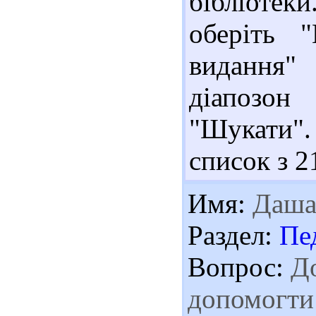
бібліоте
оберіть 
видання
діапозо
"Шукати".
список з 2
Имя:
Даш
Раздел:
Пе
Вопрос:
До
допомогти