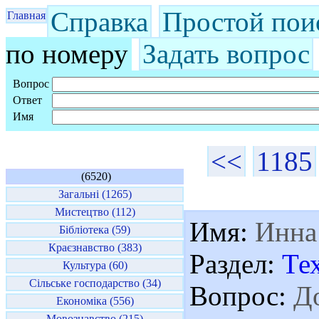
Справка
Простой пои
Главная
по номеру
Задать вопрос
Вопрос
Ответ
Имя
<<
1185
(6520)
Загальні (1265)
Мистецтво (112)
Имя:
Инна
Бібліотека (59)
Краєзнавство (383)
Раздел:
Те
Культура (60)
Сільське господарство (34)
Вопрос:
До
Економіка (556)
Мовознавство (215)