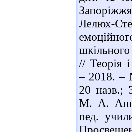
Запоріжжя 
Лелюх-Ст
емоційног
шкільного
// Теорія 
– 2018. – 
20 назв.; 
М. А. Апп
пед. учил
Просвещени