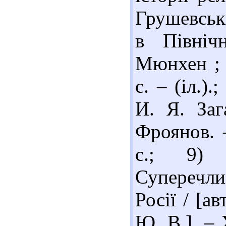
Грушевськ
в Північ
Мюнхен ; 
с. – (іл.)
И. Я. Заг
Фроянов. 
с.; 9) 
Суперечли
Росії / [а
Ю. В.]. – 