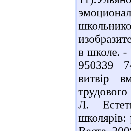
эмоцион
школьн
изобразите
в школе. - 
950339 7
витвір в
трудового 
Л. Естет
школярів: 
Веста, 2008