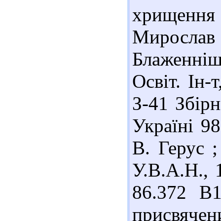
хрищення
Мирослав 
Блаженні
Освіт. Ін-
З-41 Збірн
Україні 98
В. Герус 
У.В.А.Н., 
86.372 В1
присвяче