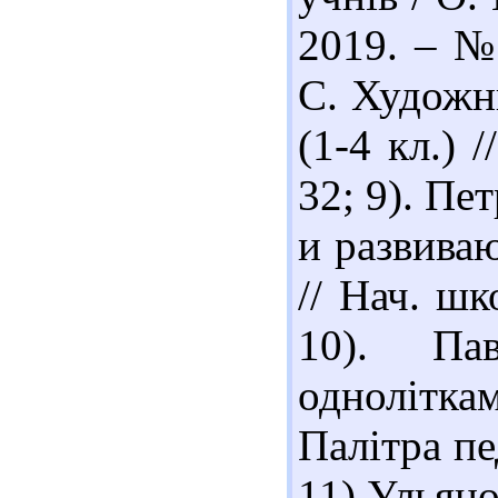
2019. – №
С. Художнь
(1-4 кл.) 
32; 9). Пе
и развива
// Нач. шк
10). Па
однолітка
Палітра пе
11).Уль