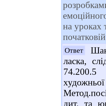
розробкам
емоційного
на уроках 
початкові
Шано
Ответ
ласка, сл
74.200.
художньо
Метод.пос
дит. та ю