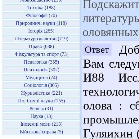
Подскажит
Техніка (188)
литератур
Філософія (70)
Природничі науки (118)
оловянных
Історія (265)
Літературознавство (719)
Добр
Право (638)
Ответ
Фізкультура та спорт (73)
Вам следу
Педагогіка (355)
Психологія (302)
И88 Иссл
Медицина (74)
Соціологія (305)
технологи
Журналістика (221)
Політичні науки (155)
олова : с
Релігія (31)
промышле
Наука (13)
Іноземні мови (213)
Гуляихин (
Військова справа (5)