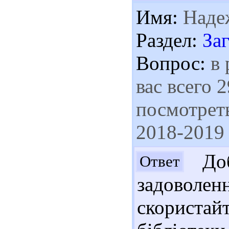
Имя:
Наде
Раздел:
За
Вопрос:
в 
вас всего 
посмотреть
2018-2019 
Доб
Ответ
задово
скористай