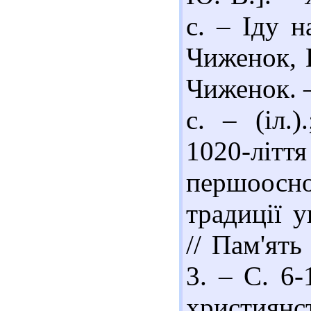
с. – Іду н
Чиженок, 
Чиженок. –
с. – (іл.
1020-літт
першоосн
традиції у
// Пам'ять
3. – С. 6
християн