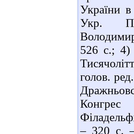
України в
Укр. Пр
Володимир
526 с.; 4
Тисячоліт
голов. ред
Дражньов
Конгрес
Філадельфі
– 320 с. –