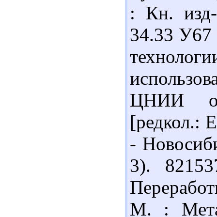
: Кн. изд
34.33 У67
технол
использов
ЦНИИ ол
[редкол.: Е
- Новосиби
3). 8215
Переработ
М. : Мета