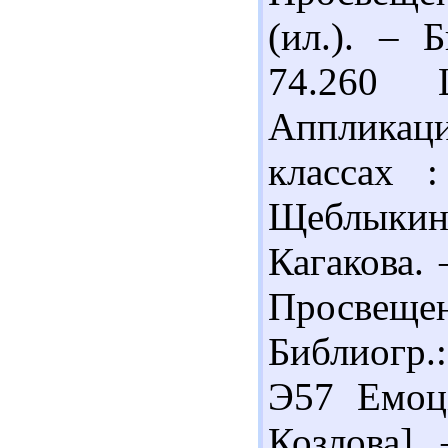
(ил.). – 
74.260
Аппликац
классах 
Щеблыкин
Кагакова. 
Просвещен
Библиогр.
Э57 Емоці
Козлова]. 