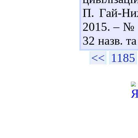
П. Гай-Ниж
2015. – № 1
32 назв. та
<<
1185