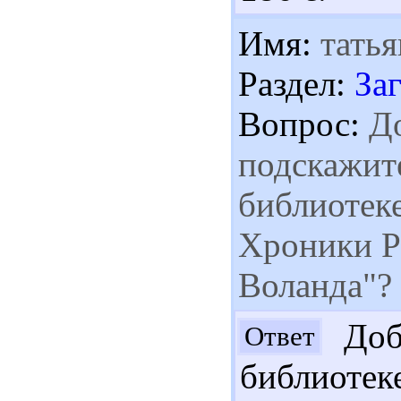
Имя:
татья
Раздел:
За
Вопрос:
До
подскажите
библиотеке
Хроники Ра
Воланда"?
Добр
Ответ
библиотеке