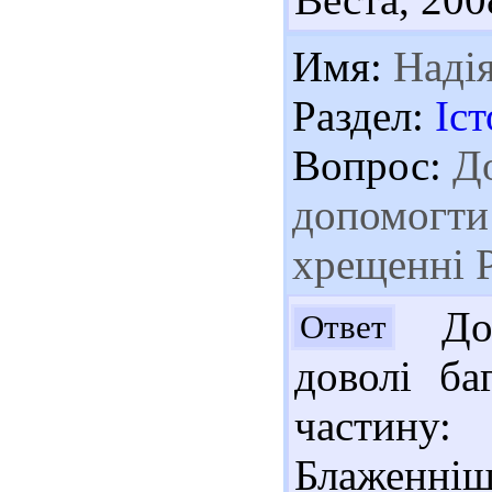
Имя:
Наді
Раздел:
Іст
Вопрос:
До
допомогти 
хрещенні Р
Доб
Ответ
доволі ба
частину
Блаженні