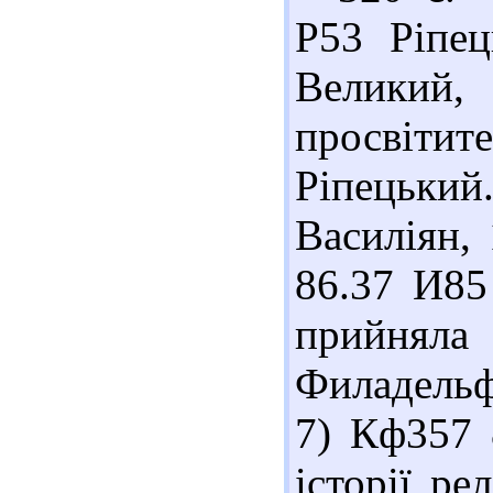
Р53 Ріпе
Великий
просвіти
Ріпецьк
Василіян, 
86.37 И85 
прийняла 
Филадельфі
7) Кф357 
історії ре