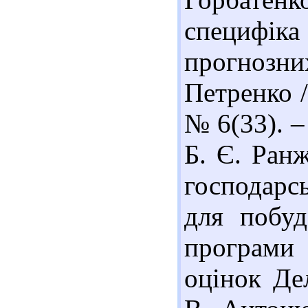
специфі
прогнозних
Петренко /
№ 6(33). –
Б. Є. Ран
господарс
для побуд
програми 
оцінок Де