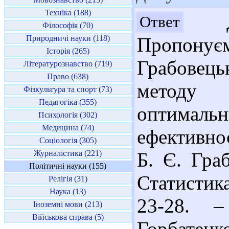
Техніка (188)
До
Ответ
Філософія (70)
Природничі науки (118)
Пропонує
Історія (265)
Грабовец
Літературознавство (719)
Право (638)
методу 
Фізкультура та спорт (73)
Педагогіка (355)
оптимал
Психологія (302)
Медицина (74)
ефективнос
Соціологія (305)
Журналістика (221)
Б. Є. Гра
Політичні науки (155)
Статистика
Релігія (31)
Наука (13)
23-28. –
Іноземні мови (213)
Військова справа (5)
Горбатен