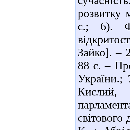
сучасніс
розвитку 
с.; 6). 
відкритост
Зайко]. – 2
88 с. – П
України.;
Кисли
парламен
світового 