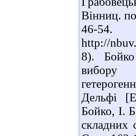
Грабовець
Вінниц. пол
46-54
http://nbu
8). Бойк
вибору 
гетероген
Дельфі [Е
Бойко, І. 
складних с