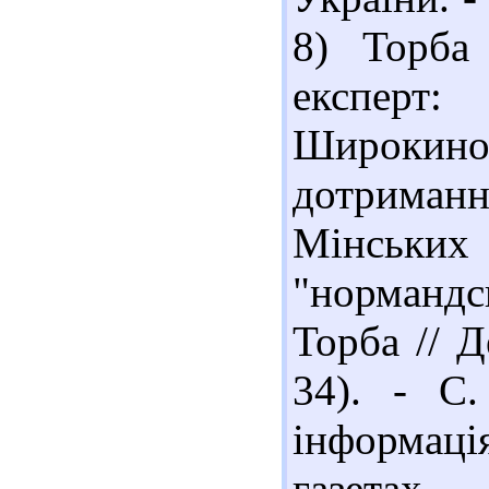
8) Торба
експерт
Широки
дотрима
Мінськи
"норманд
Торба // 
34). - С.
інформаці
газетах,