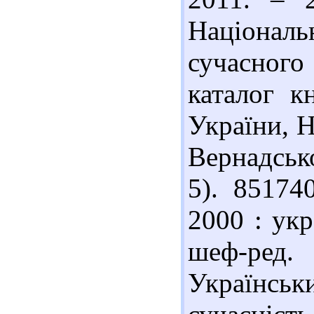
Націонал
сучасного
каталог к
України, Н
Вернадськог
5). 85174
2000 : укр
шеф-ред.
Українськ