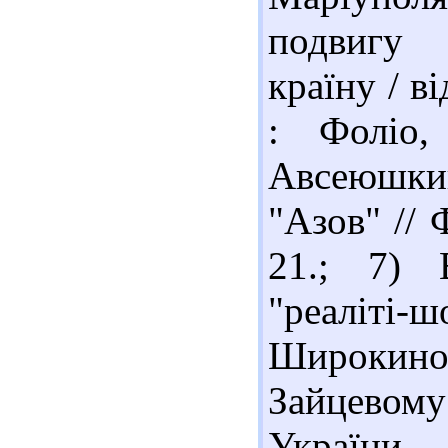
подвигу 
країну / ві
: Фоліо,
Авсеюшки
"Азов" // 
21.; 7) 
"реаліт
Широкин
Зайцевом
України. - 