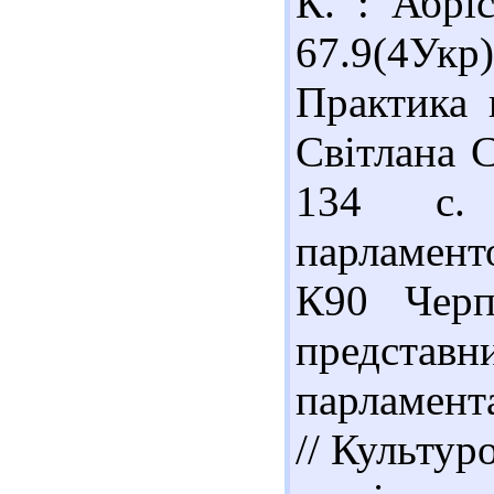
К. : Абрі
67.9(4Ук
Практика 
Світлана С
134 с.
парламент
К90 Черп
предст
парламента
// Культур