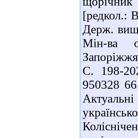
щорічник
[редкол.: В
Держ. вищ.
Мін-ва о
Запоріжжя 
С. 198-202
950328 66
Актуаль
українсь
Колісніч