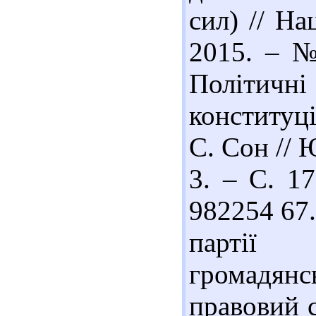
сил) // На
2015. – №
Політичні
конституц
С. Сон // 
3. – С. 17
982254 67.
партії 
громадян
правовий с