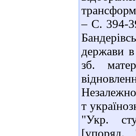
трансформа
– С. 394-3
Бандерівсь
держави в 
зб. мате
відновленн
Незалежнос
т україноз
"Укр. сту
[упоряд.