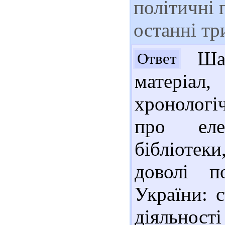
політичні п
останні тр
Шан
Ответ
матері
хронологі
про еле
бібліотеки
доволі п
України: 
діяльності