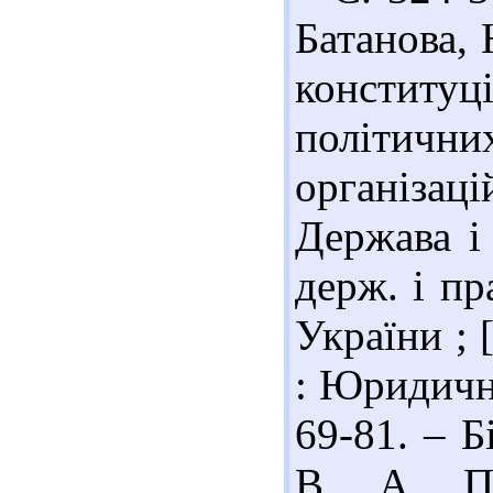
Батанова,
конституці
політичн
організаці
Держава і 
держ. і п
України ; [
: Юридична
69-81. – Б
В. А. По