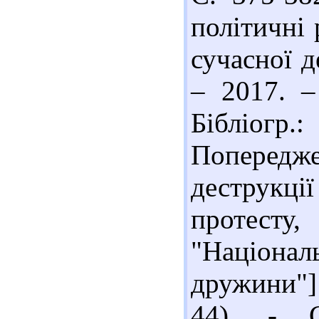
політичні
сучасної д
– 2017. –
Бібліогр
Поперед
деструкції
протест
"Націонал
дружини"] 
44). - С