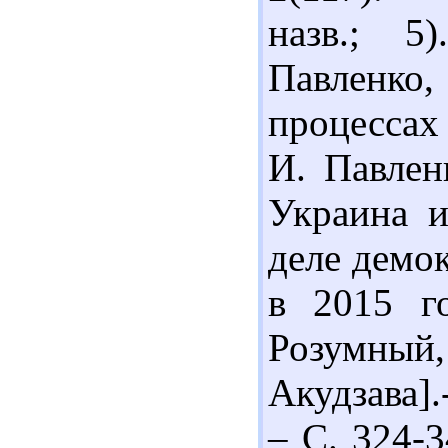
назв.; 5
Павленко
процессах
И. Павлен
Украина 
деле демо
в 2015 го
Розумный
Акудзава].
– С. 324-3