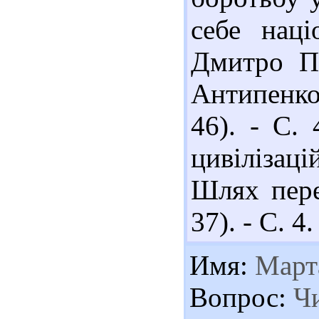
себе наці
Дмитро Пл
Антипенко 
46). - С. 
цивілізац
Шлях пере
37). - С. 4.
Имя:
Март
Вопрос:
Чи