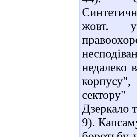
Синтетичн
жовт. у
правоохо
несподів
недалеко в
корпусу"
сектору"
Дзеркало ти
9). Капсам
боротьбу у