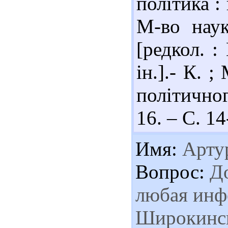
політика :
М-во наук
[редкол. :
ін.].- К. 
політичног
16. – С. 14
Имя:
Артур
Вопрос:
До
любая инф
Широкинск