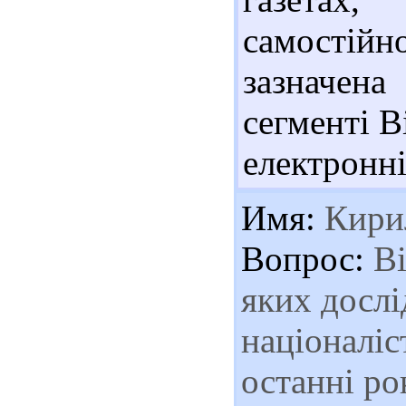
самостій
зазначен
сегменті В
електронні
Имя:
Кири
Вопрос:
Ві
яких дослі
націоналіс
останні ро