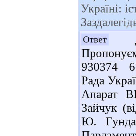
Україні: іс
Заздалегід
До
Ответ
Пропонує
930374 6
Рада Украї
Апарат ВР
Зайчук (ві
Ю. Гунда
Парламентс