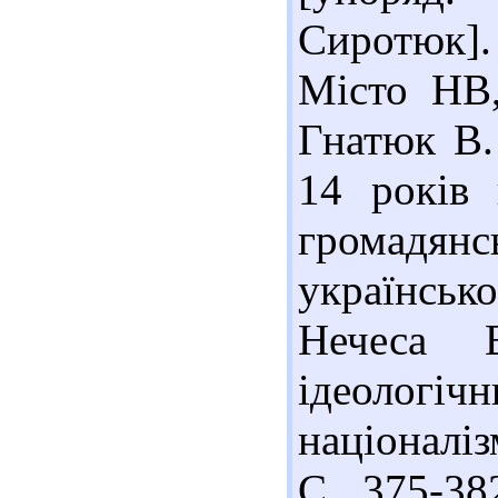
Сиротюк].
Місто НВ,
Гнатюк В.
14 років 
громадя
українськ
Нечеса 
ідеологі
націоналіз
С. 375-382