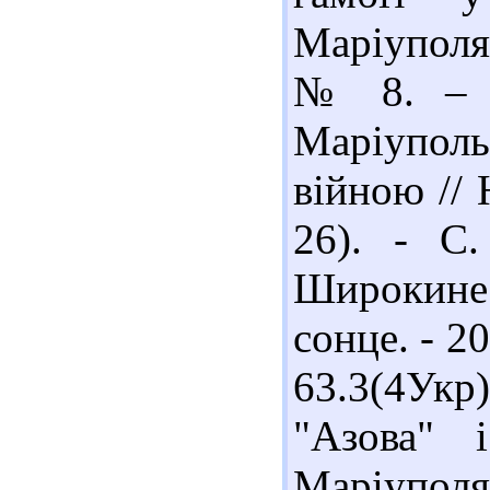
Маріуполя)
№ 8. – С
Маріупол
війною // 
26). - С.
Широкине:
сонце. - 20
63.3(4Ук
"Азова" 
Маріупол