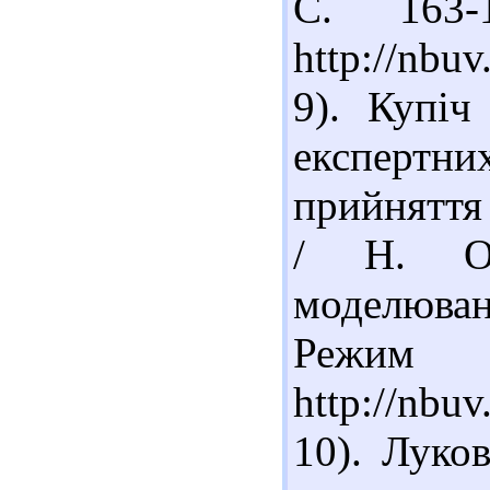
С. 163-
http://nbu
9). Купіч
експертн
прийняття
/ Н. О.
моделюванн
Реж
http://nb
10). Луко