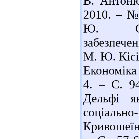
В. Антоню
2010. – № 
Ю. Сис
забезпечен
М. Ю. Кісі
Економіка 
4. – С. 9
Дельфі як
соціально-
Кривошеїн 