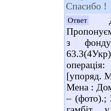
Спасибо !
До
Ответ
Пропонуєм
з фонду
63.3(4У
операція:
[упоряд. М
Мена : Дом
– (фото).;
гамбіт 