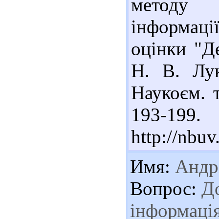
методу 
інформаці
оцінки "Д
Н. В. Лук
Наукоєм. т
193-19
http://nbu
Имя:
Андр
Вопрос:
До
інформація