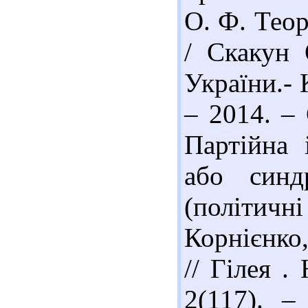
О. Ф. Теор
/ Скакун 
України.- 
– 2014. – 
Партійна 
або синдр
(політичн
Корнієнко
// Гілея .
2(117). –