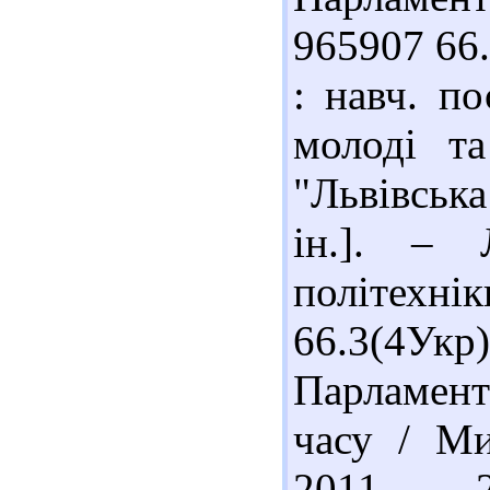
965907 66
: навч. по
молоді та
"Львівська
ін.]. – 
політехнік
66.3(4У
Парламент
часу / Ми
2011. – 