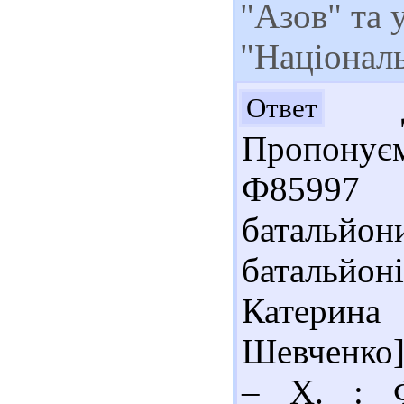
"Азов" та 
"Націонал
До
Ответ
Пропонує
Ф85997 
батальй
батальйон
Катерина 
Шевченко].
– Х. : Ф