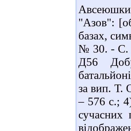
Авсеюшки
"Азов": [о
базах, симв
№ 30. - С.
Д56 Добр
батальйоні
за вип. Т. 
– 576 с.; 4
сучасних 
відобра