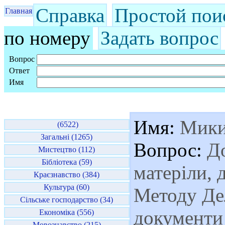
Справка
Простой пои
Главная
по номеру
Задать вопрос
Вопрос
Ответ
Имя
Имя:
Мики
(6522)
Загальні (1265)
Вопрос:
До
Мистецтво (112)
Бібліотека (59)
матеріли, 
Краєзнавство (384)
Культура (60)
Методу Дел
Сільське господарство (34)
документи
Економіка (556)
Мовознавство (215)