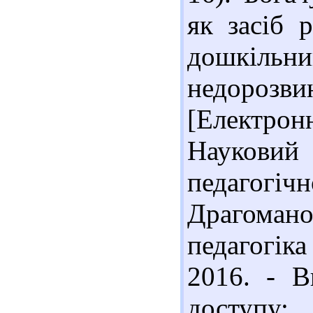
як засіб 
дошкіл
недоро
[Електронн
Наукови
педагогіч
Драгоман
педагогік
2016. - В
доступу: