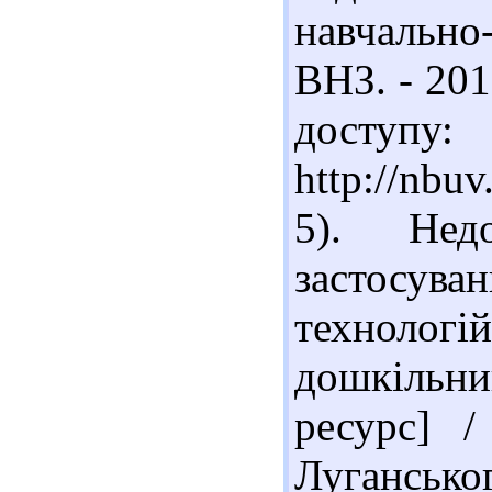
навчально
ВНЗ. - 201
доступу:
http://nb
5). Нед
застосув
техноло
дошкільни
ресурс] /
Лугансько