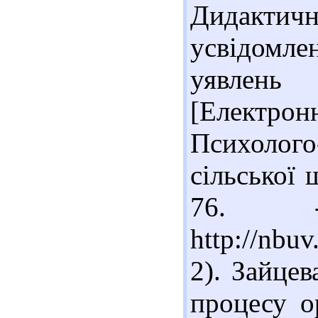
Дидакт
усвідомле
уявлень
[Електрон
Психоло
сільської 
76. -
http://nbu
2). Зайцев
процесу о