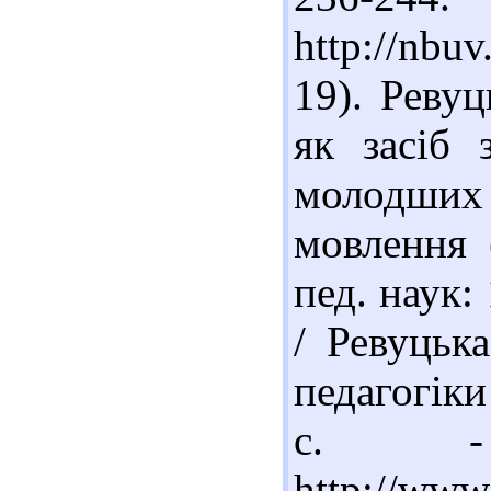
http://nbu
19). Реву
як засіб 
молодших 
мовлення 
пед. наук:
/ Ревуцька
педагогіки
с. -
http://www