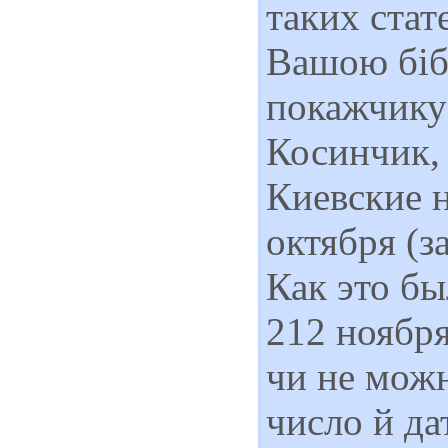
таких стат
Вашою біб
покажчику
Косинчик, 
Киевские н
октября (з
Как это бы
212 ноября
чи не можн
число й да