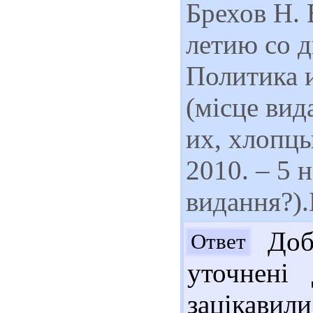
Брехов Н. 
летию со д
Политика и
(місце вид
их, хлопцы
2010. – 5 н
видання?).
Добр
Ответ
уточнені
зацікавил