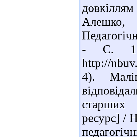
довкіллям
Алешко,
Педагогічн
- С. 11
http://nb
4). Малі
відповідал
старших 
ресурс] / 
педагог