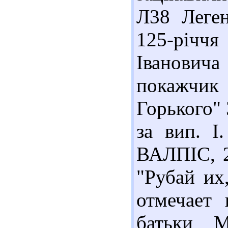
Л38 Леген
125-річчя
Іванович
покажчи
Горького" 
за вип. І
ВАЛПІС, 2
"Рубай их
отмечает
батьки М