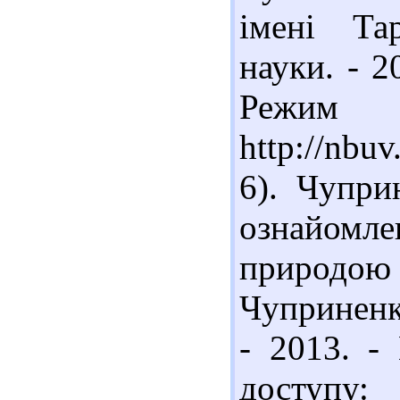
імені Та
науки. - 2
Реж
http://nbu
6). Чупри
ознайомле
природою 
Чуприненко
- 2013. -
доступу: