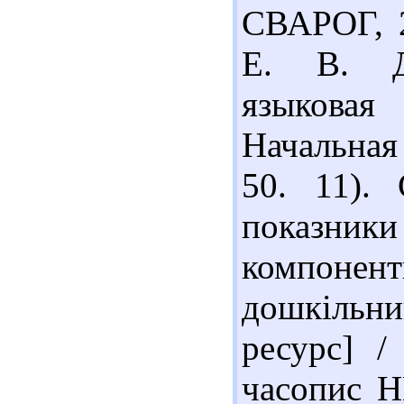
СВАРОГ, 2
Е. В. Де
языковая
Начальная 
50. 11). 
показники
компонент
дошкільн
ресурс] /
часопис Н