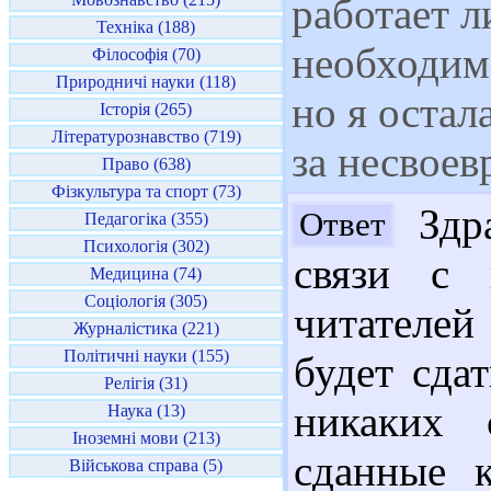
работает 
Техніка (188)
необходимо
Філософія (70)
Природничі науки (118)
но я остал
Історія (265)
Літературознавство (719)
за несвое
Право (638)
Фізкультура та спорт (73)
Здра
Ответ
Педагогіка (355)
Психологія (302)
связи с 
Медицина (74)
Соціологія (305)
читателе
Журналістика (221)
Політичні науки (155)
будет сда
Релігія (31)
никаких 
Наука (13)
Іноземні мови (213)
сданные к
Військова справа (5)