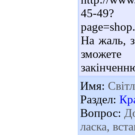
45-49?
page=shop.
На жаль, 
зможете
закінченн
Имя:
Світл
Раздел:
Кр
Вопрос:
До
ласка, вст