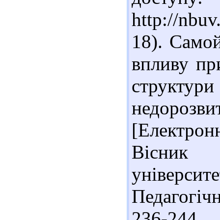
http://nbu
18). Самой
впливу пр
структури
недорозв
[Електронн
Вісник Л
університ
Педагогічн
236-24