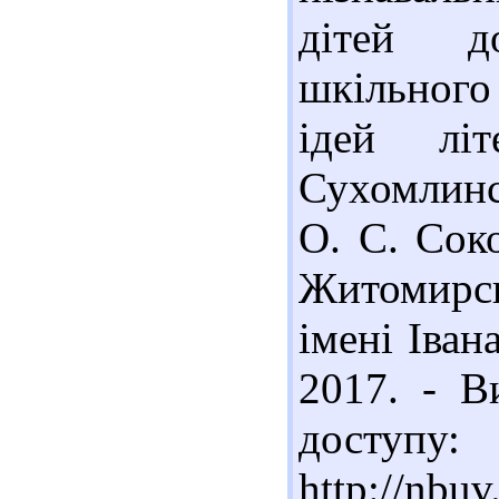
дітей д
шкільного
ідей лі
Сухомлинс
О. С. Соко
Житомирсь
імені Іван
2017. - В
доступу:
http://nb