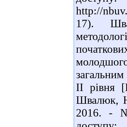
http://nb
17). Шв
методоло
початков
молодшо
загальним
ІІ рівня 
Швалюк, Н
2016. - 
доступу: