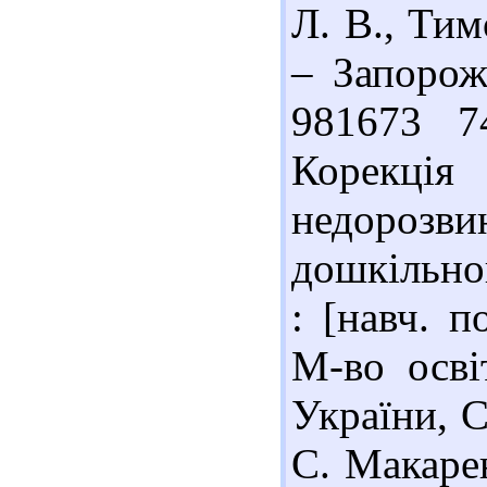
Л. В., Тим
– Запорож
981673 7
Корекція
недороз
дошкільног
: [навч. п
М-во осві
України, С
С. Макаре