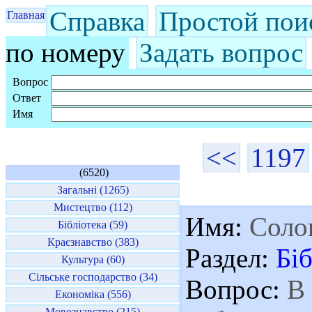
Справка
Простой пои
Главная
по номеру
Задать вопрос
Вопрос
Ответ
Имя
<<
1197
(6520)
Загальні (1265)
Мистецтво (112)
Имя:
Солов
Бібліотека (59)
Краєзнавство (383)
Раздел:
Біб
Культура (60)
Сільське господарство (34)
Вопрос:
В 
Економіка (556)
Мовознавство (215)