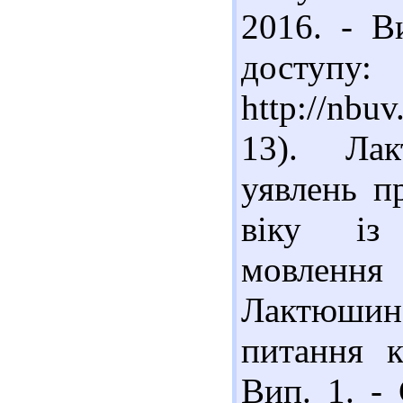
2016. - В
доступу:
http://nbu
13). Ла
уявлень п
віку із 
мовлення 
Лактюшина,
питання к
Вип. 1. -