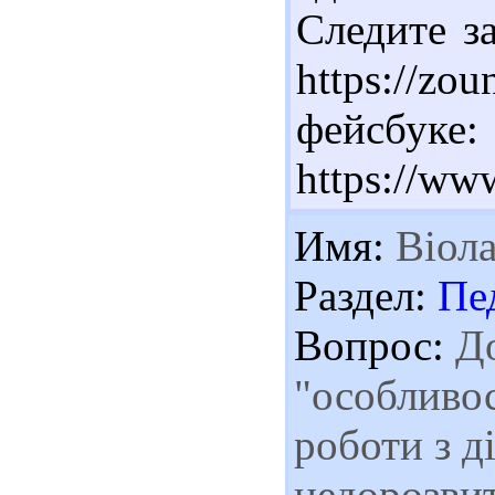
Следите з
https://z
фейсбуке:
https://ww
Имя:
Віол
Раздел:
Пе
Вопрос:
До
"особливо
роботи з д
недорозвит