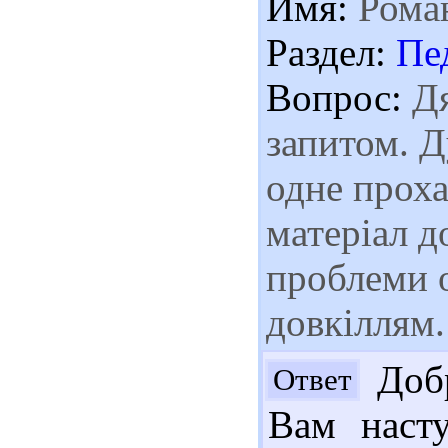
Имя:
Рома
Раздел:
Пе
Вопрос:
Дя
запитом. 
одне проха
матеріал д
проблеми 
довкіллям
Добр
Ответ
Вам насту