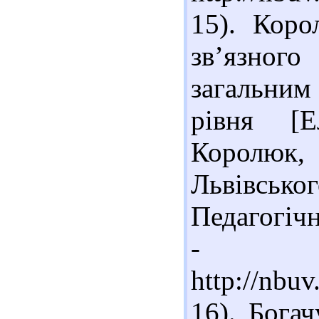
15). Коро
зв’язного
загальним
рівня [Е
Королюк
Львівськ
Педагогічна
- Ре
http://nb
16). Бога