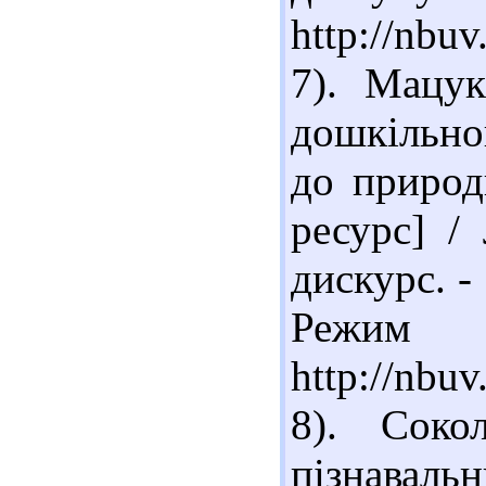
http://nb
7). Мацу
дошкільно
до природ
ресурс] /
дискурс. - 
Реж
http://nb
8). Соко
пізнаваль