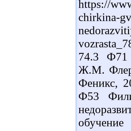
https://www
chirkina-g
nedorazvit
vozrasta_
74.3 Ф71
Ж.М. Флеро
Феникс, 2
Ф53 Фили
недоразв
обучение 