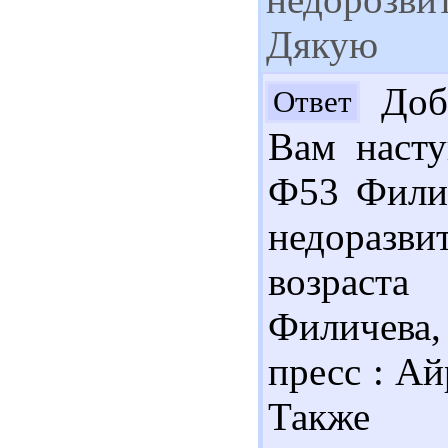
Дякую
Добр
Ответ
Вам насту
Ф53 Филич
недоразви
возраста
Филичева,
пресс : Ай
Также д