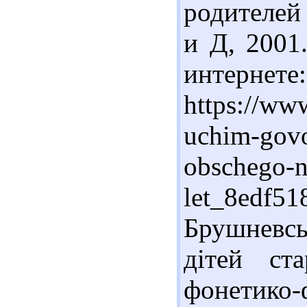
родителей 
и Д, 2001
интернете:
https://ww
uchim-govor
obschego-ne
let_8edf51
Брушневсь
дітей ст
фонетико-