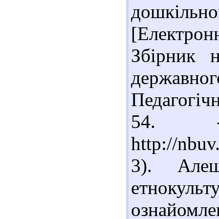
дошкільно
[Електронн
Збірник н
державного
Педагогічн
54. -
http://nb
3). Але
етнокульт
ознайомле