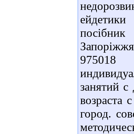
недорозв
ейдетики
посібник
Запоріжжя
975018
индивид
занятий с
возраста 
город. сов
методическ