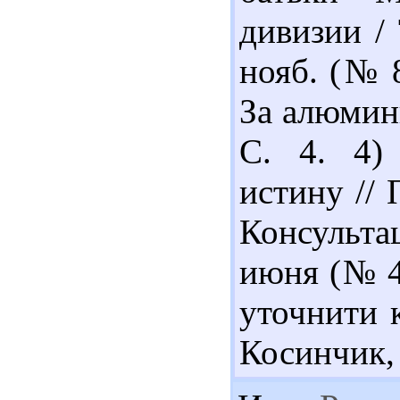
дивизии / 
нояб. (№ 8
За алюмини
С. 4. 4)
истину //
Консульта
июня (№ 46
уточнити к
Косинчик,