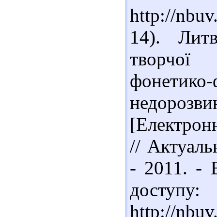
http://nbu
14). Лит
творчої
фонетико-
недоро
[Електронн
// Актуаль
- 2011. - 
доступу:
http://nbu