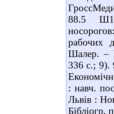
ГроссМеди
88.5 Ш1
носорогов:
рабочих д
Шалер. – 
336 с.; 9)
Економічна
: навч. по
Львів : Но
Бібліогр. 