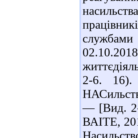
насильств
працівни
службами
02.10.20
життєдіял
2-6. 16)
НАСильства
— [Вид. 2-
ВАІТЕ, 201
Насильств