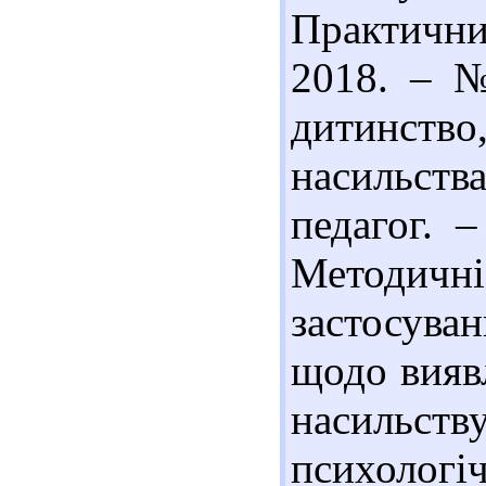
Практични
2018. – №
дитинст
насильст
педагог. 
Методи
застосув
щодо вияв
насильств
психологі