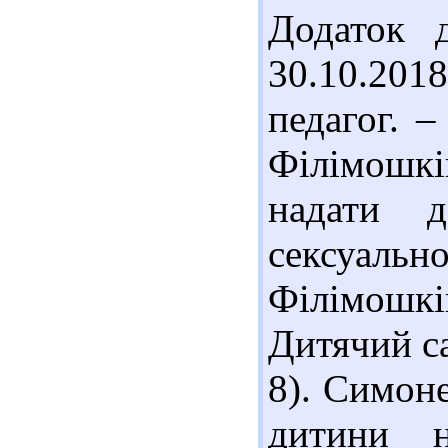
Додаток 
30.10.201
педагог. –
Філімошкі
надати д
сексуал
Філімошкі
Дитячий са
8). Симоне
дитини 