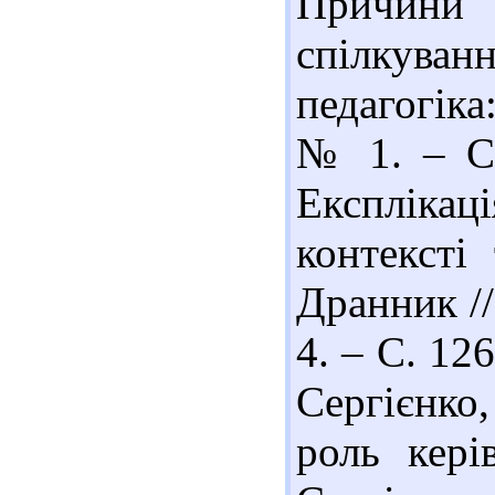
Причини
спілкуван
педагогіка
№ 1. – С.
Експліка
контексті
Дранник //
4. – С. 126
Сергієнко,
роль кері