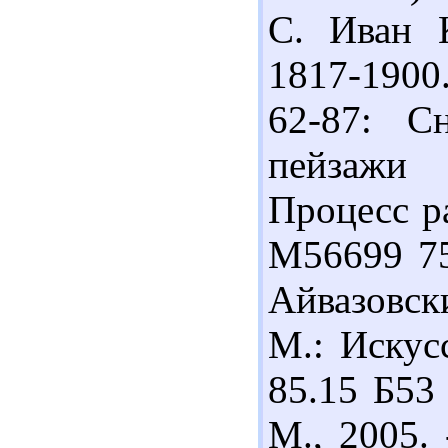
С. Иван К
1817-1900
62-87: С
пейзажи 
Процесс ра
М56699 75
Айвазовск
М.: Искусс
85.15 Б53 
М., 2005.