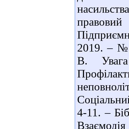
насильст
правовий
Підприємни
2019. – № 
В. Увага
Профіла
неповно
Соціальний
4-11. – Бі
Взаємодія