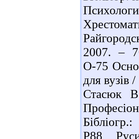
Психолог
Хрестома
Райгородс
2007. – 7
О-75 Осно
для вузів 
Стасюк В
Професіон
Бібліогр.:
Р88 Руси