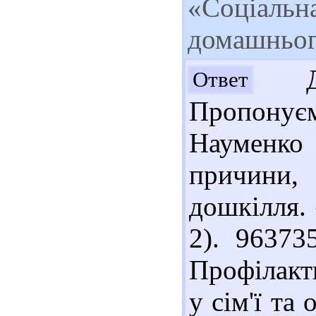
«Соціальна
домашньог
Доб
Ответ
Пропонуєм
Науменко
причини, 
дошкілля.
2). 96373
Профілакт
у сім'ї та