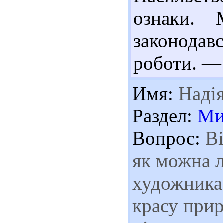
ознаки. 
законодавс
роботи. —
Имя:
Наді
Раздел:
Ми
Вопрос:
Ві
як можна л
художника 
красу прир