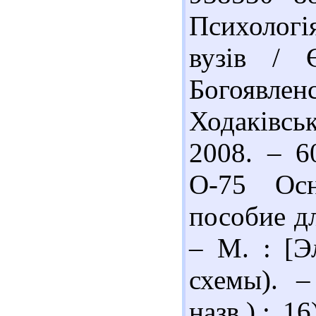
Психологія
вузів / 
Богоявленсь
Ходаківсь
2008. – 6
О-75 Осн
пособие дл
– М. : [Эл
схемы). –
назв.).; 1