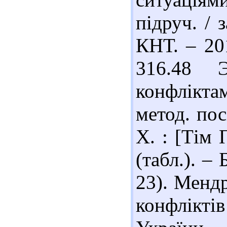
підруч. / з
КНТ. – 201
316.48 Э
конфліктам
метод. пос
Х. : [Тім 
(табл.). – 
23). Менд
конфлікт