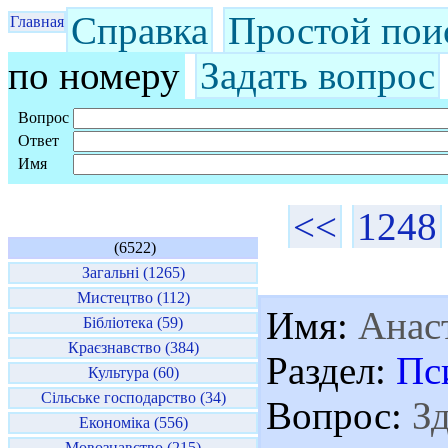
Справка
Простой пои
Главная
по номеру
Задать вопрос
Вопрос
Ответ
Имя
<<
1248
(6522)
Загальні (1265)
Мистецтво (112)
Имя:
Анас
Бібліотека (59)
Краєзнавство (384)
Раздел:
Пс
Культура (60)
Сільське господарство (34)
Вопрос:
Зд
Економіка (556)
Мовознавство (215)