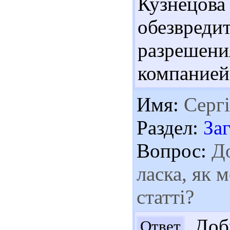
Кузнецо
обезвред
разрешени
компанией.
Имя:
Серг
Раздел:
За
Вопрос:
До
ласка, як 
статті?
Добр
Ответ