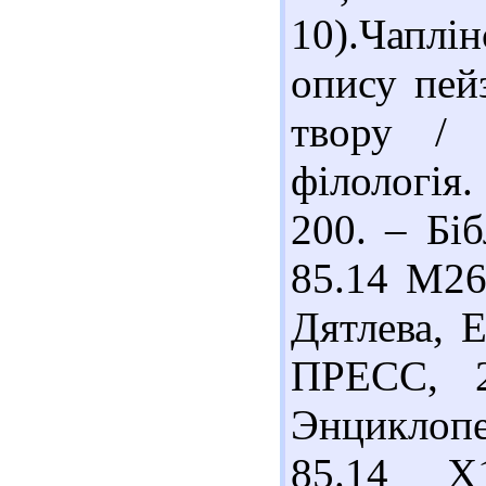
10).Чаплі
опису пей
твору / 
філологія.
200. – Біб
85.14 М26 
Дятлева, 
ПРЕСС, 2
Энциклоп
85.14 Х