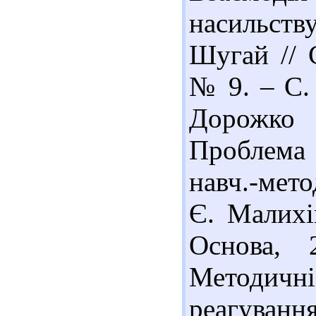
насильству
Шугай // 
№ 9. – С.
Дорожко 
Проблема 
навч.-мето
Є. Малихі
Основа, 
Методичні
реагуван