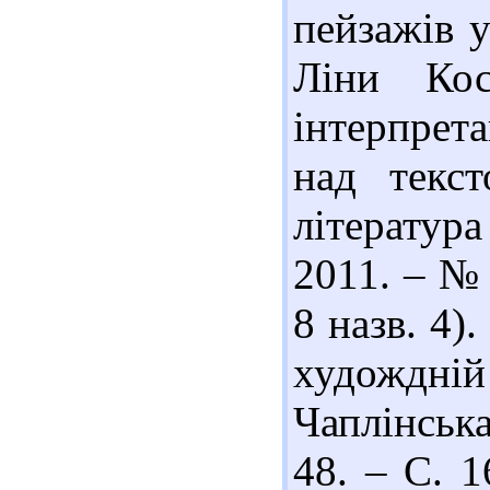
пейзажів 
Ліни Кос
інтерпрет
над текст
літератур
2011. – № 7
8 назв. 4)
худождній
Чаплінська
48. – С. 1