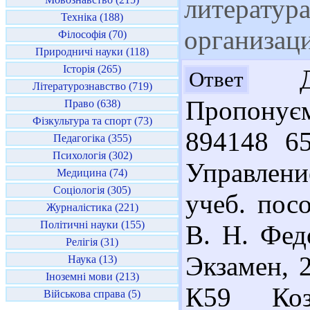
литература
Техніка (188)
организац
Філософія (70)
Природничі науки (118)
Історія (265)
Доб
Ответ
Літературознавство (719)
Пропонує
Право (638)
Фізкультура та спорт (73)
894148 65
Педагогіка (355)
Психологія (302)
Управлени
Медицина (74)
Соціологія (305)
учеб. пос
Журналістика (221)
Політичні науки (155)
В. Н. Фед
Релігія (31)
Экзамен, 2
Наука (13)
Іноземні мови (213)
К59 Коз
Військова справа (5)