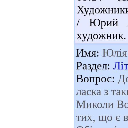
Художники
/ Юрий Х
художник. –
Имя:
Юлія
Раздел:
Лі
Вопрос:
До
ласка з та
Миколи Вор
тих, що є 