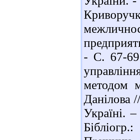
України. - 
Кривор
межличн
предприяти
- С. 67-69
управлінн
методом ме
Данілова /
Україні. –
Бібліогр.: