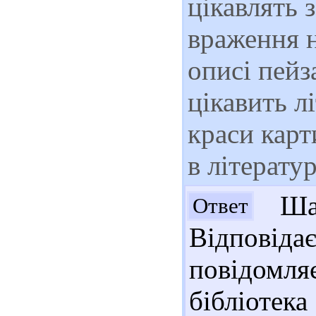
цікавлять 
враження н
описі пейз
цікавить л
краси карт
в літерату
Шан
Ответ
Відповіда
повідомляє
бібліотека