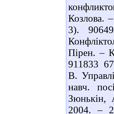
конфликт
Козлова. 
3). 9064
Конфліктол
Пірен. – К
911833 67
В. Управл
навч. пос
Зюнькін, 
2004. – 2