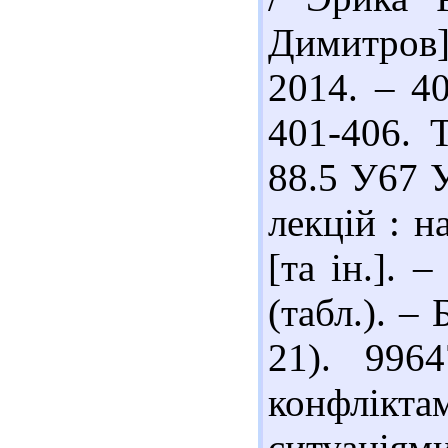
Димитров]
2014. – 40
401-406. Т
88.5 У67 У
лекцій : н
[та ін.]. 
(табл.). – 
21). 996
конфлік
ситуаціям