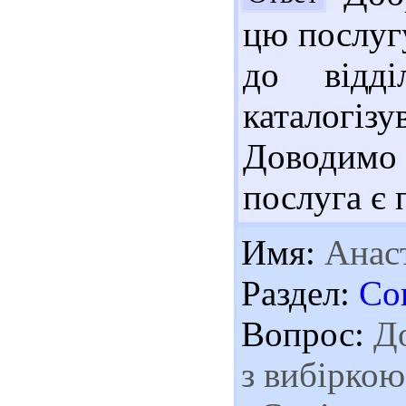
цю послуг
до відді
каталогіз
Доводимо
послуга є 
Имя:
Анаст
Раздел:
Со
Вопрос:
До
з вибіркою