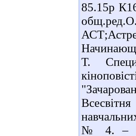
85.15р К1
общ.ред
АСТ;Астр
Начинающе
Т. Специ
кінопові
"Зачарова
Всесвітн
навчальни
№ 4. – С