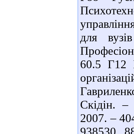
Психоте
управлінн
для вузі
Професіона
60.5 Г12 
організацій
Гаврилен
Скідін. –
2007. – 404
938530 88