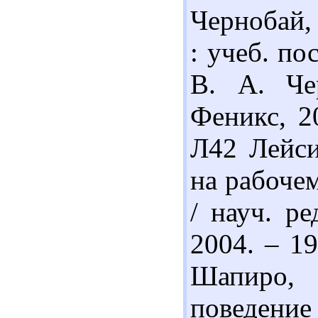
Чернобай,
: учеб. по
В. А. Че
Феникс, 20
Л42 Лейси
на рабочем
/ науч. р
2004. – 19
Шапиро,
поведени