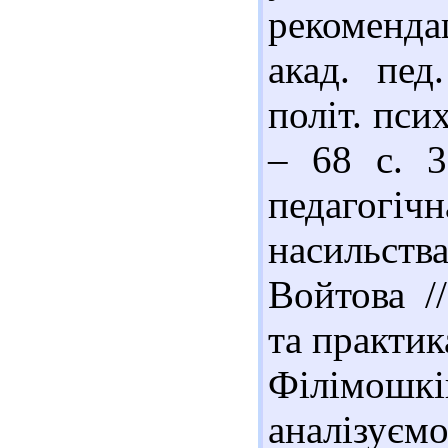
рекоменда
акад. пед
політ. псих
– 68 с. 3
педагогіч
насильств
Войтова //
та практика
Філімошкін
аналізуєм