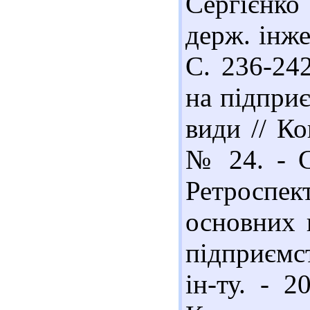
Сергієнко
держ. інже
С. 236-242
на підпри
види // Ко
№ 24. - С
Ретроспе
основних 
підприємст
ін-ту. - 2