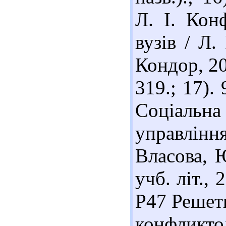
Л. І. Конф
вузів / Л.
Кондор, 200
319.; 17).
Соціальна
управлінн
Власова, 
учб. літ., 
Р47 Решет
конфликт