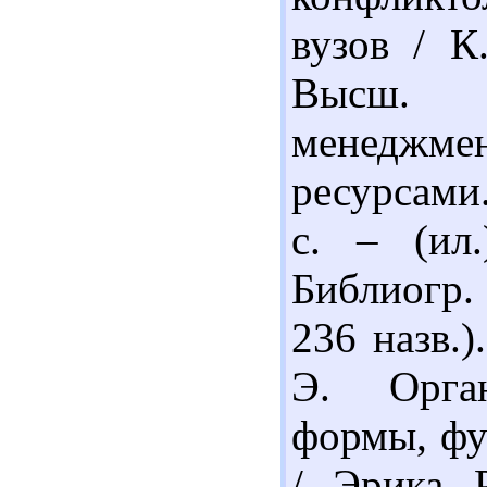
вузов / К
Высш. 
менеджме
ресурсами
с. – (ил
Библиогр. 
236 назв.)
Э. Орга
формы, фу
/ Эрика Р