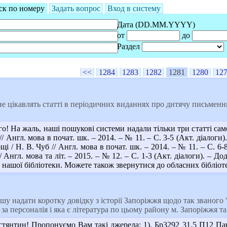
ск по номеру
Задать вопрос
Вход в систему
Дата (DD.MM.YYYY)
от
до
Раздел
<<
1284
1283
1282
1281
1280
12
 цікавлять статті в періодичних виданнях про дитячу письменниц
! На жаль, наші пошукові системи надали тільки три статті само
/ Англ. мова в почат. шк. – 2014. – № 11. – С. 3-5 (Акт. діалоги)
 / Н. В. Чуб // Англ. мова в почат. шк. – 2014. – № 11. – С. 6-8 
// Англ. мова та літ. – 2015. – № 12. – С. 1-3 (Акт. діалоги). – 
 нашої бібліотеки. Можете також звернутися до обласних бібліоте
у надати коротку довідку з історії Запоріжжя щодо так званого 
за персоналія і яка є література по цьому району м. Запоріжжя та
тянтин! Пропонуємо Вам такі джерела: 1). Бр3292 31.5 П12 Па