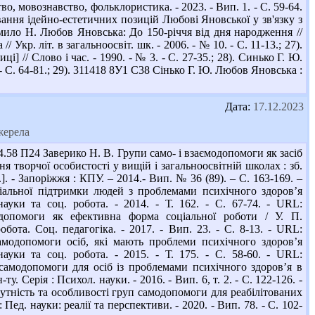
во, мовознавство, фольклористика. - 2023. - Вип. 1. - С. 59-64.
ння ідейно-естетичних позицій Любові Яновської у зв'язку з
умило Н. Любов Яновська: До 150-річчя від дня народження //
Укр. літ. в загальноосвіт. шк. - 2006. - № 10. - С. 11-13.; 27).
// Слово і час. - 1990. - № 3. - С. 27-35.; 28). Синько Г. Ю.
 - С. 64-81.; 29). 311418 8У1 С38 Сінько Г. Ю. Любов Яновська :
Дата:
17.12.2023
жерела
58 П24 Заверико Н. В. Групи само- і взаємодопомоги як засіб
я творчої особистості у вищій і загальноосвітній школах : зб.
.]. - Запоріжжя : КПУ. – 2014.- Вип. № 36 (89). – С. 163-169. –
ціальної підтримки людей з проблемами психічного здоров’я
уки та соц. робота. - 2014. - Т. 162. - С. 67-74. - URL:
одопомоги як ефективна форма соціальної роботи / У. П.
бота. Соц. педагогіка. - 2017. - Вип. 23. - С. 8-13. - URL:
самодопомоги осіб, які мають проблеми психічного здоров’я
уки та соц. робота. - 2015. - Т. 175. - С. 58-60. - URL:
самодопомоги для осіб із проблемами психічного здоров’я в
. Серія : Психол. науки. - 2016. - Вип. 6, т. 2. - С. 122-126. -
М. Сутність та особливості груп самодопомоги для реабілітованих
ед. науки: реалії та перспективи. - 2020. - Вип. 78. - С. 102-