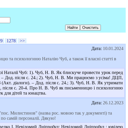
79
1278
>>
Дата:
10.01.2024
ю та психологиню Наталію Чуб, а також її власні статті в
ї Наталії Чуб: 1). Чуб, Н. В. Як блискуче провести урок перед
. – Дод. після с. 24.; 2). Чуб, Н. В. Ми працюємо з усіма! ДЦП,
(Акт. діалоги). – Дод. після с. 24.; 3). Чуб, Н. В. Як утримати
Дод. після с. 20-4. Про Н. В. Чуб як письменницю і психологиню
к для дітей та юнацтва.
Дата:
26.12.2023
"пос. Милистинов" (назва рос. мовою так у документі) та
 по самій персоналії. Дякую!
велко І. Невідомий Дніпробуд: Невідомий Дніпробуд : ювілею