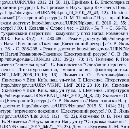
uv.gov.ua/UJRN/Uks_2012_21_58; 11). Приймак І. В. Епістолярна
ронний ресурс] / І. В. Приймак // Наук. праці Кам'янець-Поділ. на
: http://nbuv.gov.ua/UJRN/Npkpnu_fil_2010_23_43; 12). Тішкін
ської [Електронний ресурс] / О. М. Тішкіна // Наук. праці Кам'ян
 Режим доступу: http://nbuv.gov.ua/UJRN/Npkpnu_fil_2010_21_5
урс] / Ю. І. Ковалів // Слово і час. - 2019. - № 7. - С. 66-76. 
"український патріотизм – комунізм" у п’єсі Наталі Романович
- 2013. - Вип. 37(2). - С. 480-486. - Режим доступу: http://nbuv
і Наталі Романович-Ткаченко [Електронний ресурс] / О. В. Якимен
п. 36. - С. 286-288. - Режим доступу: http://nbuv.gov.ua/UJRN/
 Наталі Романович-Ткаченко) [Електронний ресурс] / О. В. Якименк
tp://nbuv.gov.ua/UJRN/Lits_2013_39(2)__73; 17). Ткаченко Р. 
ченко "Зінькова зірка" і С. Васильченка "Олив'яний перстень" [
ченка. Літературознавство, мовознавство, фольклористи
RN/VKNU_LMF_2008_19_10; 18). Якименко О. Естетико-філос
 Якименко // Вісн. Київ. нац. ун-ту ім. Т. Шевченка. Літературоз
 http://nbuv.gov.ua/UJRN/VKNU_LMF_2012_23_10; 19). Якимен
 Якименко // Вісн. Київ. нац. ун-ту ім. Т. Шевченка. Літературоз
http://nbuv.gov.ua/UJRN/VKNU_LMF_2013_24_8; 20). Якименко О. 
 [Електронний ресурс] / О. В. Якименко // Наук. записки Нац. ун
им доступу: http://nbuv.gov.ua/UJRN/Nznuoaf_2015_51_1414; 21
атури "втраченого покоління" [Електронний ресурс] / О. В. Якименко
buv.gov.ua/UJRN/Lits_2015_1(2)__45; 22). Якименко О. В. Тема ж
 В. Якименко // Наук. записки Нац. ун-ту "Острозька академія". Се
.ua/UJRN/Nznuoaf_2017_64(2)__75; 23). Демська-Будзуляк Л. М. А