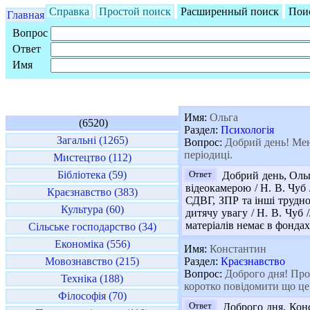
Справка
Простой поиск
Расширенный поиск
Пои
Главная
Вопрос
Ответ
Имя
Имя:
Ольга
(6520)
Раздел:
Психологія
Загальні (1265)
Вопрос:
Добрий день! Мене
періодиці.
Мистецтво (112)
Бібліотека (59)
Ответ
Добрий день, Ольго
відеокамерою / Н. В. Чуб /
Краєзнавство (383)
СДВГ, ЗПР та інші труднощі
Культура (60)
дитячу увагу / Н. В. Чуб 
матеріалів немає в фондах
Сільське господарство (34)
Економіка (556)
Имя:
Константин
Мовознавство (215)
Раздел:
Краєзнавство
Вопрос:
Доброго дня! Прош
Техніка (188)
коротко повідомити що це 
Філософія (70)
Ответ
Доброго дня, Конс