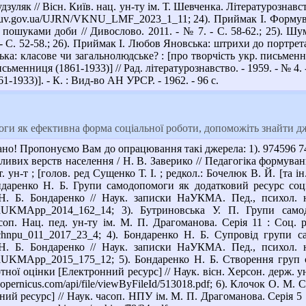
дзуляк // Вісн. Київ. нац. ун-ту ім. Т. Шевченка. Літературознавст
nbuv.gov.ua/UJRN/VKNU_LMF_2023_1_11; 24). Приймак І. Формува
пошуками доби // Дивослово. 2011. - № 7. - С. 58-62.; 25). Ш
- С. 52-58.; 26). Приймак І. Любов Яновська: штрихи до портрета // 
 класове чи загальнолюдське? : [про творчість укр. письменниці] 
ьменниця (1861-1933)] // Рад. літературознавство. - 1959. - № 4.
861-1933)]. - К. : Вид-во АН УРСР. - 1962. - 96 с.
ги як ефективна форма соціальної роботи, допоможіть знайти д
но! Пропонуємо Вам до опрацювання такі джерела: 1). 974596 74.
зливих верств населення / Н. В. Заверико // Педагогіка формуванн
. ун-т ; [голов. ред Сущенко Т. І. ; редкол.: Бочелюк В. Й. [та ін
 Бондаренко Н. Б. Групи самодопомоги як додатковий ресурс со
Н. Б. Бондаренко // Наук. записки НаУКМА. Пед., психол. на
N/NaUKMApp_2014_162_14; 3). Бутриновська У. П. Групи сам
соп. Нац. пед. ун-ту ім. М. П. Драгоманова. Серія 11 : Соц. ро
/Nchnpu_011_2017_23_4; 4). Бондаренко Н. Б. Супровід групи 
Н. Б. Бондаренко // Наук. записки НаУКМА. Пед., психол. на
/NaUKMApp_2015_175_12; 5). Бондаренко Н. Б. Створення груп 
тної оцінки [Електронний ресурс] // Наук. вісн. Херсон. держ. ун-ту
xcopernicus.com/api/file/viewByFileId/513018.pdf; 6). Клочок О. 
й ресурс] // Наук. часоп. НПУ ім. М. П. Драгоманова. Серія 5 : П