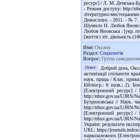
ресурс] / Л. М. Демська-Бу
- Режим доступу: http://
літературно-мистецькими 
Дивослово. - 2011. - № 7. 
Шумило Н. Любов Яновська:
Любов Яновська : [укр. пис
[життя і літ. діяльність (1
Имя:
Оксана
Раздел:
Соціологія
Вопрос:
Групи самодопомо
Ответ
Добрий день, Окса
активізації спільноти вра
наук. праць / Клас. приват
Бібліогр.: 6 назв.; 2).
[Електронний ресурс] / 
http://nbuv.gov.ua/UJR
Бутриновська // Наук. ча
http://nbuv.gov.ua/UJRN
[Електронний ресурс] / 
http://nbuv.gov.ua/UJRN
Україні: результати експер
URL: https://journals.inde
наркозалежних [Електронни