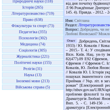
Природничі науки (118)
від дня початку будівницт
Історія (265)
Л 96 Рождённые Днепростро
145. 4). Правда. - 2012. - 
Літературознавство (719)
Право (638)
Имя:
Світлана
Раздел:
Літературознавств
Фізкультура та спорт (73)
Вопрос:
Добридень, чи не 
Педагогіка (355)
Любові Яновської? Можлив
Психологія (302)
Ответ
Добридень, Світла
Медицина (74)
1933) / Ю. Ковалів // Ковал
– 2015.- Т. 4.: У сподіва
Соціологія (305)
Вісн. Київ. Нац. ун-ту і
Журналістика (221)
82(477).09 Е92 Єфремов, 
Політичні науки (155)
Єфремов // Єфремов С. Істо
Ковалів, Ю. Любов Яновськ
Релігія (31)
// Ковалів Ю. І. Історія ук
Наука (13)
пошуках іманентного сенс
Іноземні мови (213)
Приймак // Укр. літ. в заг
роман” [Електронний ресу
Військова справа (5)
http://nbuv.gov.ua/UJRN/a
проблеми філології та пер
Драматургія Любові Яновсь
Вип. 5. - С. 149-156 . -
драматурга [Електронний р