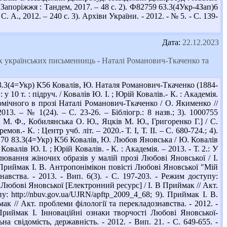
Запоріжжя : Тандем, 2017. – 48 с. 2). Ф82759 63.3(4Укр-4Зап)6
., 2012. – 240 с. 3). Архіви України. - 2012. - № 5. - С. 139-
Дата:
22.12.2023
х українських письменниць - Наталі Романович-Ткаченко та
.3(4=Укр) К56 Ковалів, Ю. Наталя Романович-Ткаченко (1884-
 у 10 т. : підруч. / Ковалів Ю. І. ; Юрій Ковалів.- К. : Академія.
 комічного в прозі Наталі Романович-Ткаченко / О. Якименко //
13. – № 1(24). – С. 23-26. – Бібліогр.: 8 назв.; 3). 1000755
 М. Ф., Кобилянська О. Ю., Яцків М. Ю., Григоренко Г.] / С.
.- К. : Центр учб. літ. – 2020.- Т. I, Т. II. – С. 680-724.; 4).
80170 83.3(4=Укр) К56 Ковалів, Ю. Любов Яновська / Ю. Ковалів
 Ковалів Ю. І. ; Юрій Ковалів. - К. : Академія. – 2013. - Т. 2.: У
лювання жіночих образів у малій прозі Любові Яновської / І.
 7). Приймак І. В. Антропонімікон повісті Любові Яновської "Мій
авства. - 2013. - Вип. 6(3). - С. 197-203. - Режим доступу:
і Любові Яновської [Електронний ресурс] / І. В Приймак // Акт.
у: http://nbuv.gov.ua/UJRN/apftp_2009_4_68; 9). Приймак І. В.
ак // Акт. проблеми філології та перекладознавства. - 2012. -
. Приймак І. Інноваційні ознаки творчості Любові Яновської-
а свідомість, державність. - 2012. - Вип. 21. - С. 649-655. -