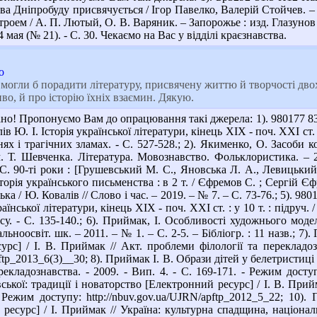
ва Дніпробуду присвячується / Ігор Павелко, Валерій Стойчев. – 
ем / А. П. Лютый, О. В. Варяник. – Запорожье : изд. Глазунов С. А
24 мая (№ 21). - С. 30. Чекаємо на Вас у відділі краєзнавства.
о
могли б порадити літературу, присвячену життю й творчості дво
о, й про історію їхніх взаємин. Дякую.
но! Пропонуємо Вам до опрацювання такі джерела: 1). 980177 83
ів Ю. І. Історія української літератури, кінець ХІХ - поч. ХХІ ст. :
ннях і трагічних зламах. - С. 527-528.; 2). Якименко, О. Засоби
м. Т. Шевченка. Література. Мовознавство. Фольклористика. – 20
С. 90-ті роки : [Грушевський М. С., Яновська Л. А., Левицький
рія українського письменства : в 2 т. / Єфремов С. ; Сергій Єфремов
а / Ю. Ковалів // Слово і час. – 2019. – № 7. – С. 73-76.; 5). 9
раїнської літератури, кінець ХІХ - поч. ХХІ ст. : у 10 т. : підруч. /
у. - С. 135-140.; 6). Приймак, І. Особливості художнього моде
альноосвіт. шк. – 2011. – № 1. – С. 2-5. – Бібліогр. : 11 назв.;
рс] / І. В. Приймак // Акт. проблеми філології та перекладозн
pftp_2013_6(3)__30; 8). Приймак І. В. Образи дітей у белетристиц
екладознавства. - 2009. - Вип. 4. - С. 169-171. - Режим доступ
кої: традиції і новаторство [Електронний ресурс] / І. В. Прийм
 Режим доступу: http://nbuv.gov.ua/UJRN/apftp_2012_5_22; 10)
есурс] / І. Приймак // Україна: культурна спадщина, національн