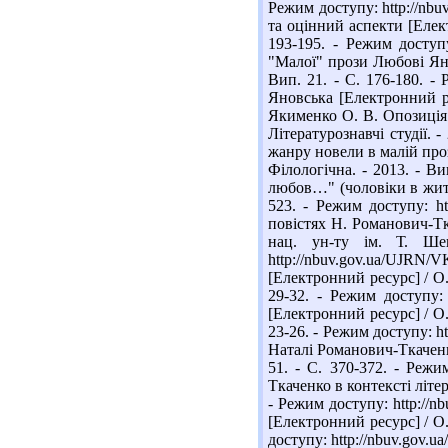
Режим доступу: http://nb
та оцінний аспекти [Елект
193-195. - Режим доступу
"Малої" прози Любові Янов
Вип. 21. - С. 176-180. -
Яновська [Електронний рес
Якименко О. В. Опозиція 
Літературознавчі студії. 
жанру новели в малій проз
Філологічна. - 2013. - Ви
любов…" (чоловіки в житті
523. - Режим доступу: ht
повістях Н. Романович-Тка
нац. ун-ту ім. Т. Шев
http://nbuv.gov.ua/UJ
[Електронний ресурс] / О.
29-32. - Режим доступу:
[Електронний ресурс] / О.
23-26. - Режим доступу: 
Наталі Романович-Ткаченко
51. - С. 370-372. - Реж
Ткаченко в контексті літер
- Режим доступу: http://n
[Електронний ресурс] / О.
доступу: http://nbuv.gov