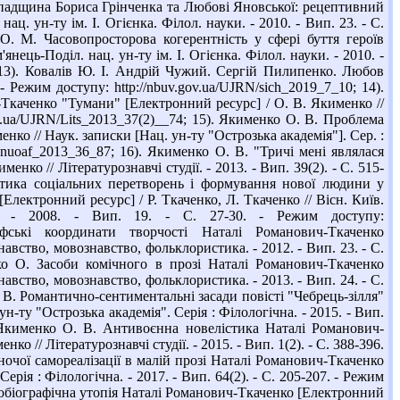
 спадщина Бориса Грінченка та Любові Яновської: рецептивний
ц. ун-ту ім. І. Огієнка. Філол. науки. - 2010. - Вип. 23. - С.
а О. М. Часовопросторова когерентність у сфері буття героїв
ець-Поділ. нац. ун-ту ім. І. Огієнка. Філол. науки. - 2010. -
5; 13). Ковалів Ю. І. Андрій Чужий. Сергій Пилипенко. Любов
- Режим доступу: http://nbuv.gov.ua/UJRN/sich_2019_7_10; 14).
-Ткаченко "Тумани" [Електронний ресурс] / О. В. Якименко //
.gov.ua/UJRN/Lits_2013_37(2)__74; 15). Якименко О. В. Проблема
ко // Наук. записки [Нац. ун-ту "Острозька академія"]. Сер. :
Nznuoaf_2013_36_87; 16). Якименко О. В. "Тричі мені являлася
о // Літературознавчі студії. - 2013. - Вип. 39(2). - С. 515-
Поетика соціальних перетворень і формування нової людини у
Електронний ресурс] / Р. Ткаченко, Л. Ткаченко // Вісн. Київ.
ка. - 2008. - Вип. 19. - С. 27-30. - Режим доступу:
офські координати творчості Наталі Романович-Ткаченко
навство, мовознавство, фольклористика. - 2012. - Вип. 23. - С.
ко О. Засоби комічного в прозі Наталі Романович-Ткаченко
навство, мовознавство, фольклористика. - 2013. - Вип. 24. - С.
В. Романтично-сентиментальні засади повісті "Чебрець-зілля"
-ту "Острозька академія". Серія : Філологічна. - 2015. - Вип.
). Якименко О. В. Антивоєнна новелістика Наталі Романович-
 // Літературознавчі студії. - 2015. - Вип. 1(2). - С. 388-396.
іночої самореалізації в малій прозі Наталі Романович-Ткаченко
рія : Філологічна. - 2017. - Вип. 64(2). - С. 205-207. - Режим
втобіографічна утопія Наталі Романович-Ткаченко [Електронний