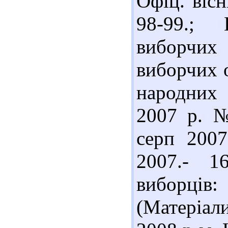
Офіц. вісн
98-99.;
виборчих
виборчих о
народних 
2007 р. 
серп 2007
2007.- 1
виборців
(Матеріал