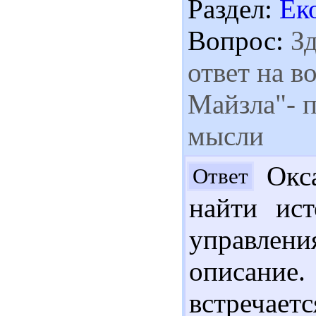
Раздел:
Ек
Вопрос:
Зд
ответ на в
Майзла"- 
мысли
Окса
Ответ
найти ис
управлен
описание.
встречае