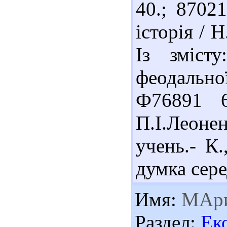
40.; 8702
історія / Н
Із зміст
феодально
Ф76891 
П.І.Леоне
учень.- К.
думка сере
Имя:
МАр
Раздел:
Ек