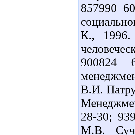
857990 6
социально
К., 1996
человечес
900824 
менеджмен
В.И. Патру
Менеджмен
28-30; 93
М.В. Суч