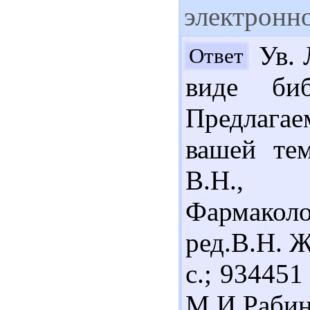
электронно
Ув. 
Ответ
виде биб
Предлага
вашей те
В.Н.
Фармакол
ред.В.Н. Ж
с.; 93445
М.И.Раб