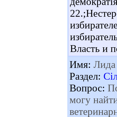
демократ
22.;Несте
избирател
избирате
Власть и п
Имя:
Лида
Раздел:
Сі
Вопрос:
По
могу найт
ветеринарн