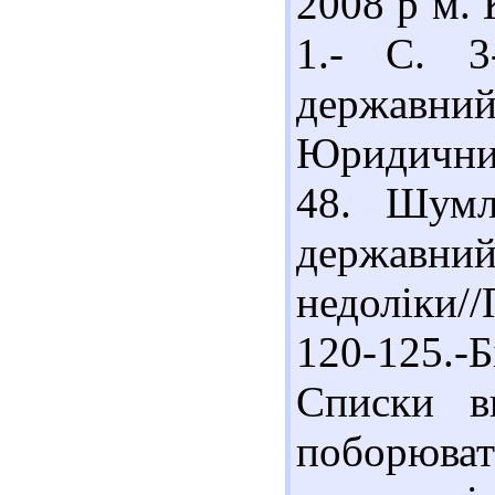
2008 р м. 
1.- С. 3
державний
Юридичний
48. Шумл
державний
недоліки//
120-125.-Б
Списки в
поборюва