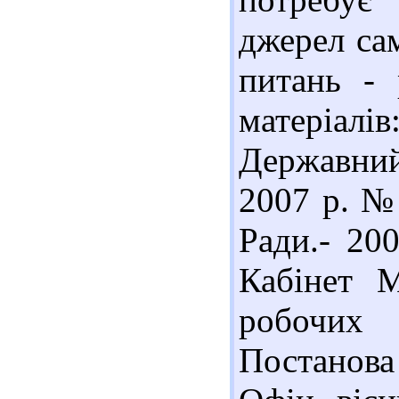
джерел са
питань - 
матеріа
Державний
2007 р. №
Ради.- 200
Кабінет М
робочих
Постанова