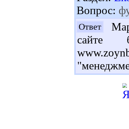
Вопрос:
фу
Мари
Ответ
сайте б
www.zoyn
"менеджме