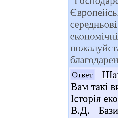
"Господарс
Європейськ
середньові
економічні
пожалуйста
благодарен
Шан
Ответ
Вам такі в
Історія еко
В.Д. Бази