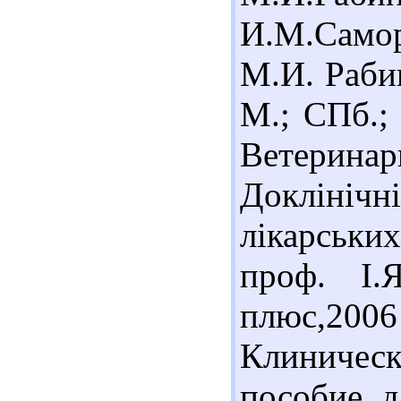
И.М.Самор
М.И. Рабин
М.; СПб.; 
Ветеринар
Доклінічн
лікарських
проф. І.Я
плюс,2006
Клиниче
пособие д