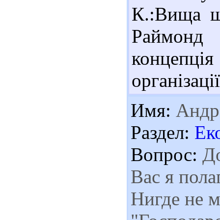
К.:Вища шк
Раймонд
концепц
організації
Имя:
Андр
Раздел:
Ек
Вопрос:
До
Вас я пола
Нигде не м