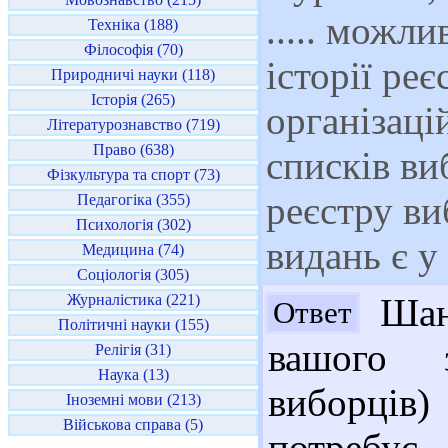
..... можл
Техніка (188)
Філософія (70)
історії ре
Природничі науки (118)
Історія (265)
організаці
Літературознавство (719)
Право (638)
списків ви
Фізкультура та спорт (73)
реєстру ви
Педагогіка (355)
Психологія (302)
видань є у
Медицина (74)
Соціологія (305)
Журналістика (221)
Шано
Ответ
Політичні науки (155)
вашого з
Релігія (31)
Наука (13)
виборців
Іноземні мови (213)
Військова справа (5)
потребує 