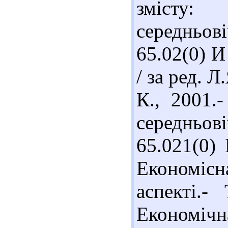
змісту
середньо
65.02(0) И
/ за ред. 
К., 2001.
середньо
65.021(0)
Економі
аспекті.-
Економічна