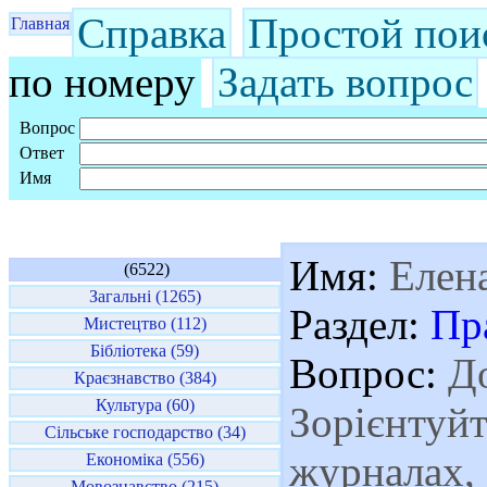
Справка
Простой пои
Главная
по номеру
Задать вопрос
Вопрос
Ответ
Имя
Имя:
Елен
(6522)
Загальні (1265)
Раздел:
Пр
Мистецтво (112)
Бібліотека (59)
Вопрос:
До
Краєзнавство (384)
Культура (60)
Зорієнтуйт
Сільське господарство (34)
журналах, 
Економіка (556)
Мовознавство (215)