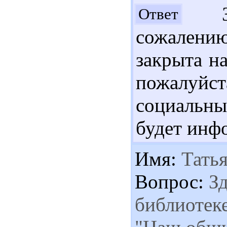
Здр
Ответ
сожалени
закрыта на
пожалуйста
социальн
будет инф
Имя:
Татья
Вопрос:
Зд
библиотек