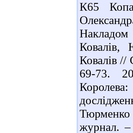
К65 Копа
Олександра
Накладом
Ковалів,
Ковалів // 
69-73. 2
Королев
досліджен
Тюрменко
журнал. –