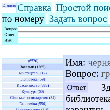
Справка
Простой пои
Главная
по номеру
Задать вопрос
Вопрос
Ответ
Имя
Имя:
черня
(6520)
Загальні (1265)
Вопрос:
гр
Мистецтво (112)
Бібліотека (59)
Здр
Ответ
Краєзнавство (383)
Культура (60)
библиоте
Сільське господарство (34)
Економіка (556)
каранти
Мовознавство (215)