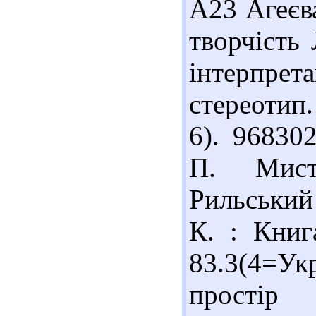
А23 Агеєва
творчість
інтерпрета
стереотип.
6). 96830
П. Мист
Рильський 
К. : Книг
83.3(4=У
простір 