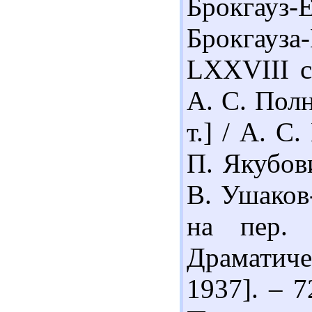
Брокгауз
Брокгауза-
LXXVIII с
А. С. Полн
т.] / А. С
П. Якубови
В. Ушаков
на пер. 
Драматиче
1937]. – 7