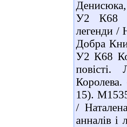
Денисюка,
У2 К68 К
легенди / 
Добра Книж
У2 К68 Ко
повісті. 
Королева. 
15). М153
/ Натален
анналів і 