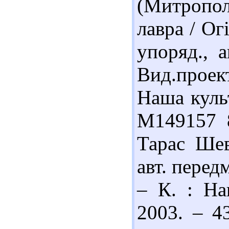
(Митропол
лавра / Ог
упоряд., 
Вид.проек
Наша культ
М149157 8
Тарас Шев
авт. перед
– К. : На
2003. – 4