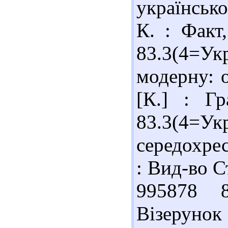
українсько
К. : Факт
83.3(4=Ук
модерну: о
[К.] : Гр
83.3(4=У
середохрес
: Вид-во С
995878 8
Візеруно