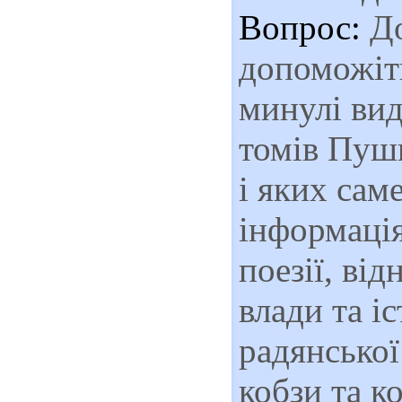
Вопрос:
До
допоможіть
минулі ви
томів Пушк
і яких сам
інформація
поезії, ві
влади та і
радянської
кобзи та к