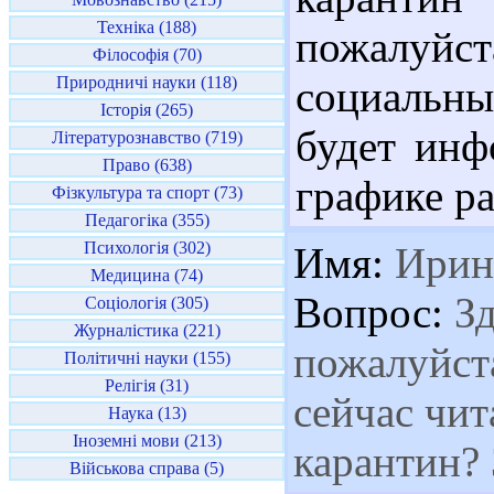
Техніка (188)
пожалуйста
Філософія (70)
Природничі науки (118)
социальн
Історія (265)
будет инф
Літературознавство (719)
Право (638)
графике р
Фізкультура та спорт (73)
Педагогіка (355)
Психологія (302)
Имя:
Ирин
Медицина (74)
Вопрос:
Зд
Соціологія (305)
Журналістика (221)
пожалуйст
Політичні науки (155)
Релігія (31)
сейчас чит
Наука (13)
Іноземні мови (213)
карантин? 
Військова справа (5)