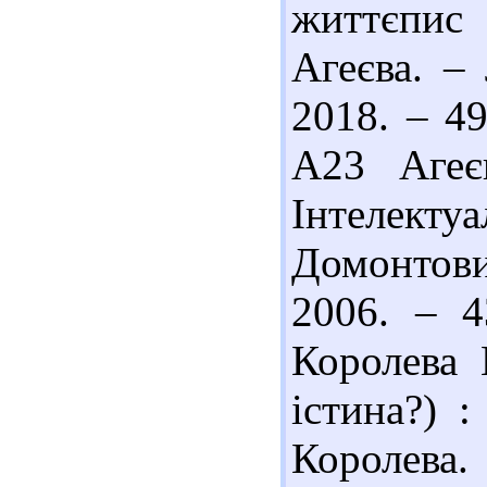
життєпис 
Агеєва. –
2018. – 49
А23 Агеє
Інтелекту
Домонтови
2006. – 
Королева 
істина?) :
Королева