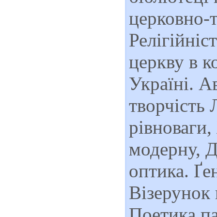
церковно-т
Релігійніс
церкву в к
Україні. А
творчість 
рівноваги,
модерну, Д
оптика. Ґе
Візерунок 
Поетика па