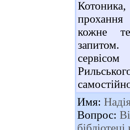
Котоника
прохання
кожне те
запитом.
сервісом
Рильськог
самостійно
Имя:
Наді
Вопрос:
Ві
бібліотеці