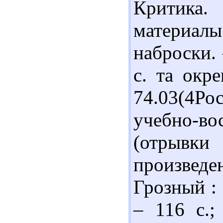
Критика.
материалы
наброски. 
с. та окр
74.03(4Р
учебно-
(отрыв
произвед
Грозный : 
– 116 с.;