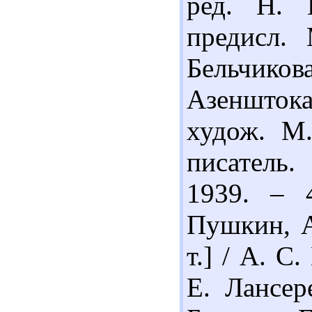
ред. Н. 
предисл. 
Бельчиков
Азенштока
худож. М.
писатель.
1939. – 
Пушкин, А
т.] / А. С
Е. Лансер