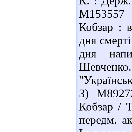
К. : Держ.
М153557
Кобзар : в
дня смерті
дня напи
Шевченко.
"Українськ
3) М8927
Кобзар / Т
передм. а