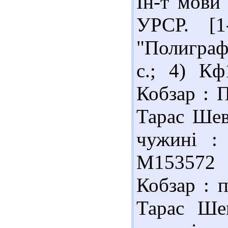
Ін-т мови 
УРСР. [1
"Полиграфк
с.; 4) К
Кобзар : 
Тарас Шев
чужині : 
М153572
Кобзар : 
Тарас Шев