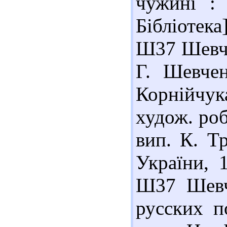
чужині : 
Бібліотека
Ш37 Шевчен
Г. Шевчен
Корнійчука
худож. роб
вип. К. Т
України, 
Ш37 Шевче
русских п