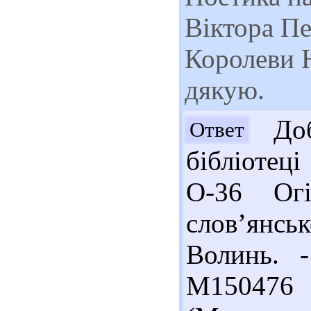
Віктора П
Королеви Н
дякую.
Доб
Ответ
бібліотеці
О-36 Огі
слов’янськ
Волинь. -
М150476