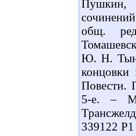
Пушкин,
сочинений 
общ. ре
Томашевско
Ю. Н. Тыня
концовки 
Повести. 
5-е. – М
Трансжелдо
339122 Р1