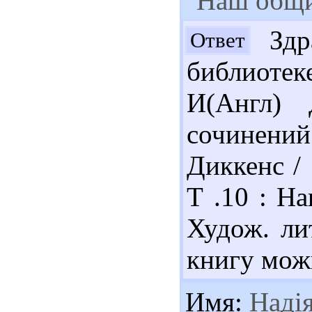
"Наш общи
Здра
Ответ
библиотек
И(Англ) 
сочинений 
Диккенс / 
Т .10 : Н
Худож. лит
книгу мож
Имя:
Наді