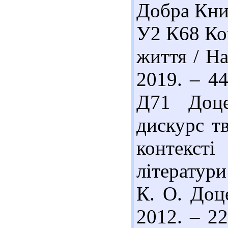
Добра Книж
У2 К68 Ко
життя / На
2019. – 44
Д71 Доце
дискурс т
контекс
літератури
К. О. Доц
2012. – 22