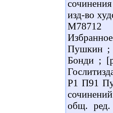
сочинения
изд-во худо
М78712 
Избранно
Пушкин ; п
Бонди ; [
Гослитизда
Р1 П91 Пу
сочинений 
общ. ред.