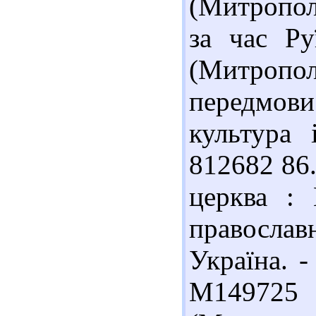
(Митропол
за час Ру
(Митропол
передмови
культура 
812682 86.
церква : 
православ
Україна. - 
М149725