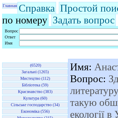
Справка
Простой пои
Главная
по номеру
Задать вопрос
Вопрос
Ответ
Имя
Имя:
Анас
(6520)
Загальні (1265)
Вопрос:
Зд
Мистецтво (112)
Бібліотека (59)
литературу
Краєзнавство (383)
Культура (60)
такую обш
Сільське господарство (34)
екології в
Економіка (556)
Мовознавство (215)