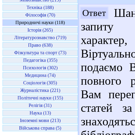
Техніка (188)
Шано
Ответ
Філософія (70)
Природничі науки (118)
запиту н
Історія (265)
характер
Літературознавство (719)
Право (638)
Віртуаль
Фізкультура та спорт (73)
Педагогіка (355)
подаємо В
Психологія (302)
Медицина (74)
повного 
Соціологія (305)
Журналістика (221)
Вам перег
Політичні науки (155)
статей з
Релігія (31)
Наука (13)
знаходя
Іноземні мови (213)
Військова справа (5)
бібліог