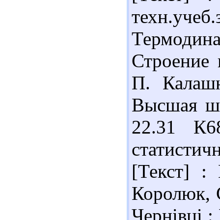
техн.учеб.
Термодина
Строение 
П. Калашн
Высшая шк
22.31 К6
статистич
[Текст] :
Королюк, С
Чернівці : 