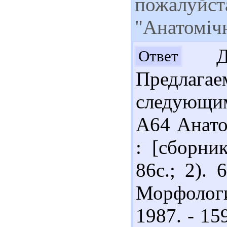
пожалуйста
"Анатомічн
Доб
Ответ
Предлаг
следующим
А64 Анато
: [сборни
86с.; 2).
Морфологи
1987. - 15