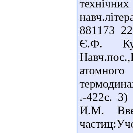
техніч
навч.літер
881173 22
Є.Ф. Ку
Навч.пос.
атомного 
термодинам
.-422с. 3
И.М. Вв
частиц:Уч