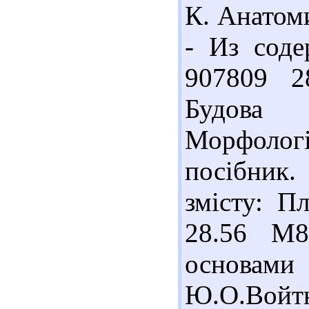
К. Анатоми
- Из соде
907809 2
Будова 
Морфологі
посібник.
змісту: Пл
28.56 М8
основами 
Ю.О.Во