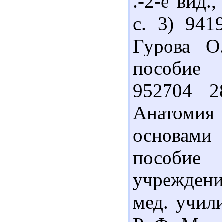
.-2-е вид.
с. 3) 941
Гурова О.
пособие 
952704 
Анатомия
основам
пособие
учреждени
мед. учил