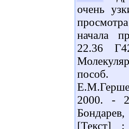
очень узк
просмотр
начала п
22.36 Г4
Молекуляр
пособ. 
Е.М.Гершен
2000. - 
Бондарев
[Текст] 