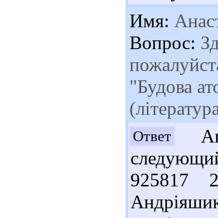
Имя:
Анас
Вопрос:
Зд
пожалуйста
"Будова ат
(літератур
Ана
Ответ
следующий
925817 
Андріяшик