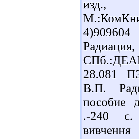
изд.
М.:КомК
4)90960
Радиация
СПб.:ДЕА
28.081 П
В.П. Рад
пособие д
.-240 с.
вивчення 