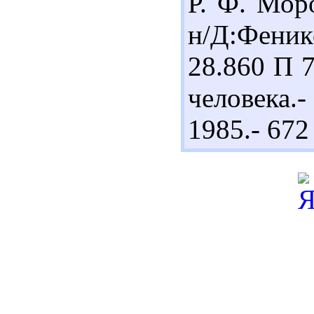
Р. Ф. Моро
н/Д:Фени
28.860 П 
человека.-
1985.- 672 