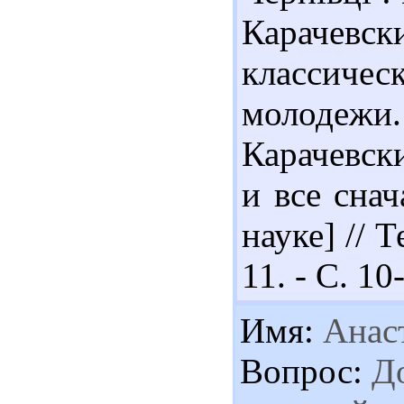
Карачевск
классиче
молодежи.
Карачевск
и все снач
науке] // 
11. - С. 10
Имя:
Анас
Вопрос:
До