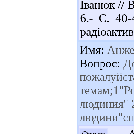
Іванюк // 
6.- С. 40
радіоактив
Имя:
Анже
Вопрос:
До
пожалуйст
темам;1"Ро
людиния"
людини"сп