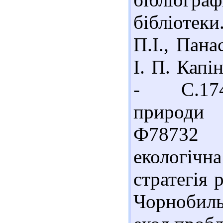
бібліотеки
П.І., Пан
І. П. Капі
- С.174-
природи 
Ф78732 
екологічн
стратегія р
Чорноби