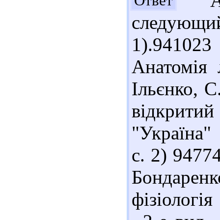
Анж
Ответ
следующи
1).94102
Анатомія 
Ільєнко, С
відкритий
"Україна" 
с. 2) 9477
Бондаренко
фізіологі