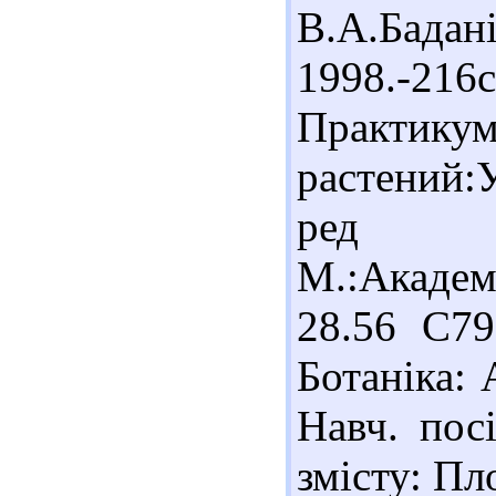
В.А.Бад
1998.-21
Практику
растений:
ред 
М.:Академ
28.56 С79
Ботаніка: 
Навч. посі
змісту: Пл