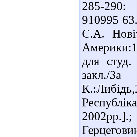
285-290: 
910995 63.
С.А. Нові
Америки:1
для студ.
закл./З
К.:Либідь
Республіка
2002рр.]
Герцегови