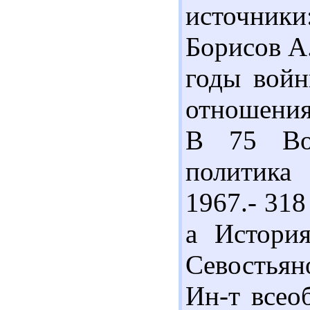
источники
Борисов А
годы войн
отношения,
В 75 Вор
политика 
1967.- 31
а История
Севостьян
Ин-т всео