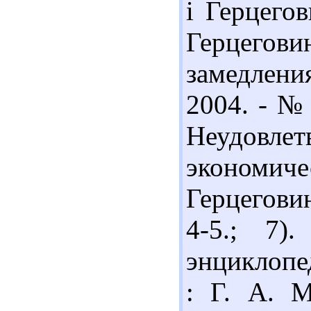
і Герцего
Герцегови
замедлени
2004. - № 
Неудовле
экономич
Герцеговин
4-5.; 7)
энциклопед
: Г. А. М