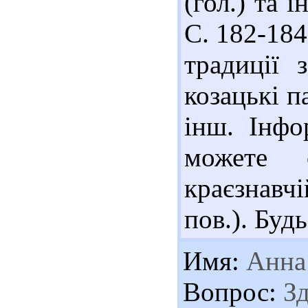
(гол.) та і
С. 182-18
традиції 
козацькі п
інш. Інфо
можете 
краєзнавчі
пов.). Буд
Имя:
Анна
Вопрос:
Зд