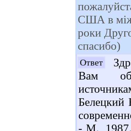
пожалуйста
США в між
роки Друго
спасибо)
Здра
Ответ
Вам об
источник
Белецкий 
современно
- М., 1987