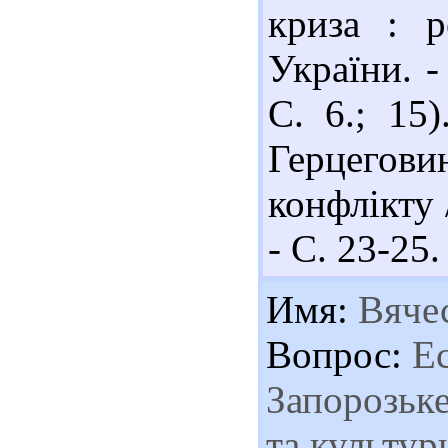
криза : р
України. -
С. 6.; 15
Герцегов
конфлікту /
- С. 23-25
Имя:
Вяче
Вопрос:
Ес
Запорозьке
та культур