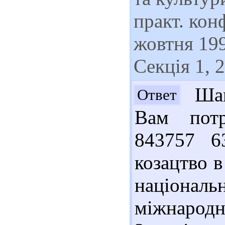
практ. кон
жовтня 199
Секція 1, 2
Шано
Ответ
Вам потр
843757 63
козацтво в
національ
міжнаро