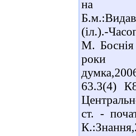
на Балк
Б.м.:Вида
(іл.).-Ча
М. Боснія
роки (1
думка,2006
63.3(4) К
Центральн
ст. - поча
К.:Знання,