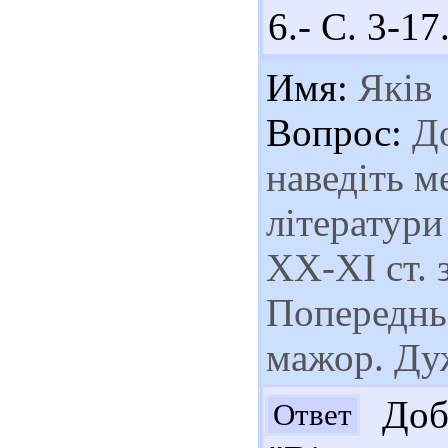
6.- С. 3-17
Имя:
Яків
Вопрос:
До
наведіть м
літератури
ХХ-ХІ ст. 
Попереднь
мажор. Ду
Добр
Ответ