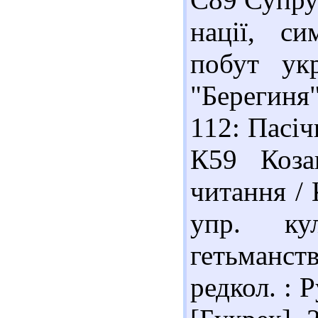
нації, си
побут ук
"Берегиня
112: Пасіч
К59 Козац
читання / 
упр. ку
гетьманства
редкол. : Р