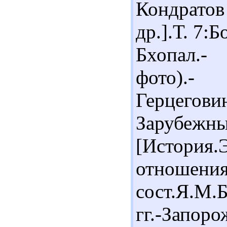
Кондратов 
др.].Т. 7:
Бхопал.- 
фото).-
Герцегови
Зару
[История.
отношения
сост.Я.М.
гг.-Запор