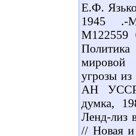
Е.Ф. Язько
1945 .-М
М122559 6
Политика
мировой 
угрозы из
АН УССР,
думка, 19
Ленд-лиз 
// Новая 