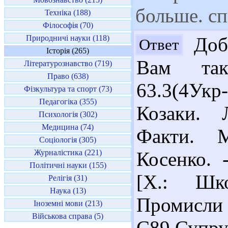
больше. сп
Техніка (188)
Філософія (70)
Природничі науки (118)
Добр
Ответ
Історія (265)
Вам так
Літературознавство (719)
Право (638)
63.3(4Укр
Фізкультура та спорт (73)
Педагогіка (355)
Козаки. 
Психологія (302)
Медицина (74)
Факти. М
Соціологія (305)
Журналістика (221)
Косенко. 
Політичні науки (155)
[Х.: Шко
Релігія (31)
Наука (13)
Промисли 
Іноземні мови (213)
Військова справа (5)
С89 Супру