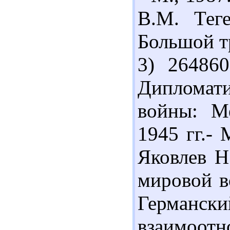
В.М. Тег
Большой тр
3) 26486
Дипломат
войны: М
1945 гг.- 
Яковлев Н
мировой в
Герма
взаимоо