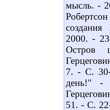
мысль. - 2
Робертсо
создания
2000. - 23
Остров 
Герцеговин
7. - С. 30
день!" -
Герцеговин
51. - С. 2