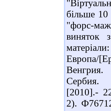
"Віртуаль
більше 10
"форс-ма
виняток 
матеріа
Европа/[Е
Венгрия.
Сербия. 
[2010].- 
2). Ф7671