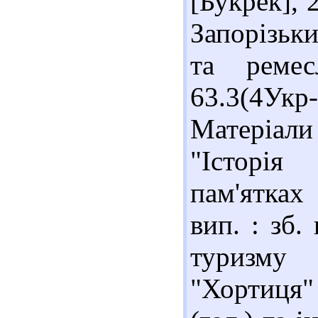
[Букрек], 
Запорізьки
та ремес
63.3(4Укр
Матеріали 
"Історія
пам'ятках
вип. : зб.
туризму 
"Хортиця"