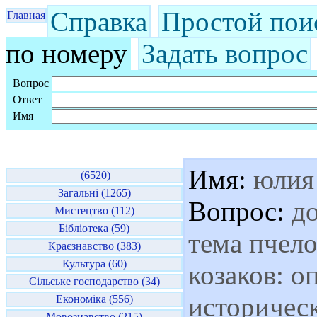
Справка
Простой пои
Главная
по номеру
Задать вопрос
Вопрос
Ответ
Имя
Имя:
юлия
(6520)
Загальні (1265)
Вопрос:
до
Мистецтво (112)
Бібліотека (59)
тема пчело
Краєзнавство (383)
Культура (60)
козаков: о
Сільське господарство (34)
историческ
Економіка (556)
Мовознавство (215)