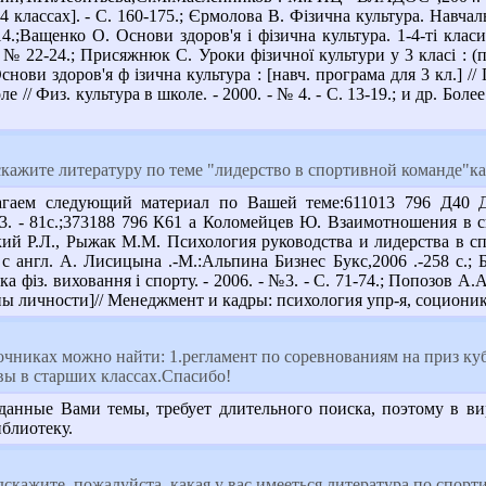
4 классах]. - С. 160-175.; Єрмолова В. Фізична культура. Навчаль
14.;Ващенко О. Основи здоров'я і фізична культура. 1-4-ті клас
- № 22-24.; Присяжнюк С. Уроки фізичної культури у 3 класі : (пе
Основи здоров'я ф ізична культура : [навч. програма для 3 кл.] /
е // Физ. культура в школе. - 2000. - № 4. - С. 13-19.; и др. Б
ажите литературу по теме "лидерство в спортивной команде"как 
аем следующий материал по Вашей теме:611013 796 Д40 Джа
3. - 81с.;373188 796 К61 а Коломейцев Ю. Взаимотношения в сп
ий Р.Л., Рыжак М.М. Психология руководства и лидерства в спо
с англ. А. Лисицына .-М.:Альпина Бизнес Букс,2006 .-258 с.; 
ика фіз. виховання і спорту. - 2006. - №3. - С. 71-74.; Попозов
ы личности]// Менеджмент и кадры: психология упр-я, соционика и
очниках можно найти: 1.регламент по соревнованиям на приз ку
вы в старших классах.Спасибо!
аданные Вами темы, требует длительного поиска, поэтому в в
блиотеку.
скажите, пожалуйста, какая у вас имееться литература по спор