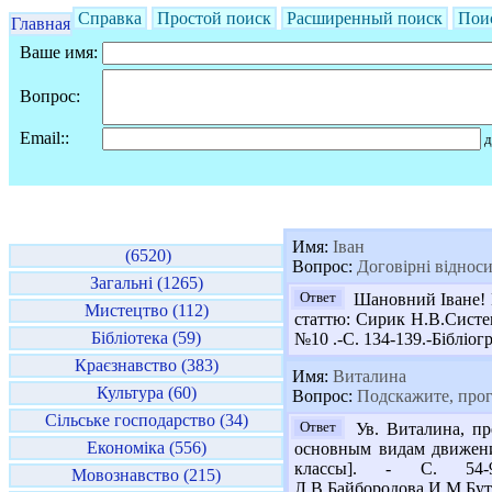
Справка
Простой поиск
Расширенный поиск
Пои
Главная
Ваше имя:
Вопрос:
Email::
д
Имя:
Іван
(6520)
Вопрос:
Договірні відноси
Загальні (1265)
Ответ
Шановний Іване! В
Мистецтво (112)
статтю: Сирик Н.В.Систем
Бібліотека (59)
№10 .-С. 134-139.-Бібліогр.
Краєзнавство (383)
Имя:
Виталина
Культура (60)
Вопрос:
Подскажите, прогр
Сільське господарство (34)
Ответ
Ув. Виталина, пр
Економіка (556)
основным видам движений
классы]. - С. 54-99
Мовознавство (215)
Л.В.Байбородова,И.М.Бут