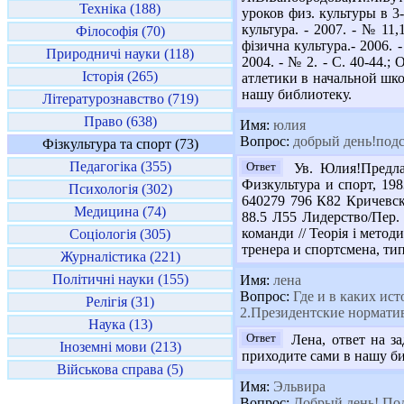
Техніка (188)
уроков физ. культуры в 3-
культура. - 2007. - № 11,
Філософія (70)
фізична культура.- 2006. 
Природничі науки (118)
2004. - № 2. - С. 40-44.; 
Історія (265)
атлетики в начальной школ
нашу библиотеку.
Літературознавство (719)
Право (638)
Имя:
юлия
Вопрос:
добрый день!подск
Фізкультура та спорт (73)
Педагогіка (355)
Ответ
Ув. Юлия!Предлаг
Физкультура и спорт, 198
Психологія (302)
640279 796 К82 Кричевск
Медицина (74)
88.5 Л55 Лидерство/Пер. 
команди // Теорія і метод
Соціологія (305)
тренера и спортсмена, тип
Журналістика (221)
Політичні науки (155)
Имя:
лена
Вопрос:
Где и в каких ист
Релігія (31)
2.Президентские нормати
Наука (13)
Ответ
Лена, ответ на з
Іноземні мови (213)
приходите сами в нашу би
Військова справа (5)
Имя:
Эльвира
Вопрос:
Добрый день! Под