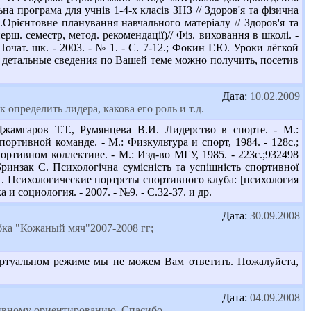
на програма для учнів 1-4-х класів ЗНЗ // Здоров'я та фізична
и.Орієнтовне планування навчального матеріалу // Здоров'я та
рш. семестр, метод. рекомендації)// Фіз. виховання в школі. -
/ Почат. шк. - 2003. - № 1. - С. 7-12.; Фокин Г.Ю. Уроки лёгкой
олее детальные сведения по Вашей теме можно получить, посетив
Дата:
10.02.2009
определить лидера, какова его роль и т.д.
мгаров Т.Т., Румянцева В.И. Лидерство в спорте. - М.:
ортивной команде. - М.: Физкультура и спорт, 1984. - 128с.;
ртивном коллективе. - М.: Изд-во МГУ, 1985. - 223с.;932498
Бринзак С. Психологічна сумісність та успішність спортивної
 А.А. Психологические портреты спортивного клуба: [психология
 социология. - 2007. - №9. - С.32-37. и др.
Дата:
30.09.2008
бка "Кожаный мяч"2007-2008 гг;
иртуальном режиме мы не можем Вам ответить. Пожалуйста,
Дата:
04.09.2008
тивному ориентированию. Спасибо.