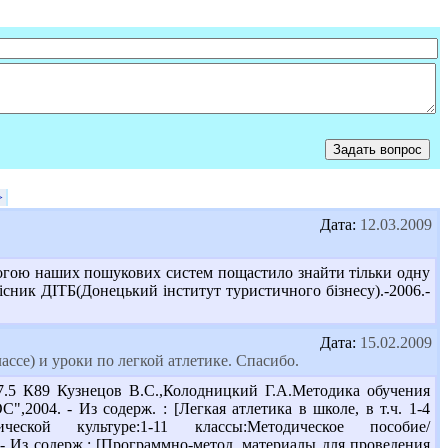
>
Дата:
12.03.2009
огою наших пошукових систем пощастило знайти тільки одну
сник ДІТБ(Донецький інститут туристичного бізнесу).-2006.-
Дата:
15.02.2009
ассе) и уроки по легкой атлетике. Спасибо.
7.5 К89 Кузнецов В.С.,Колодницкий Г.А.Методика обучения
004. - Из содерж. : [Легкая атлетика в школе, в т.ч. 1-4
кой культуре:1-11 классы:Методическое пособие/
 Из содерж.: [Программно-метод. материалы для проведения