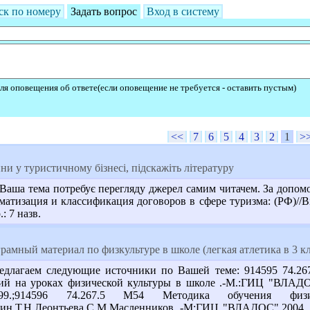
ск по номеру
Задать вопрос
Вход в систему
ля оповещения об ответе(если оповещение не требуется - оставить пустым)
<<
7
6
5
4
3
2
1
>
ни у туристичному бізнесі, підскажіть літературу
аша тема потребує перегляду джерел самим читачем. За допом
атизация и классификация договоров в сфере туризма: (РФ)//Ві
: 7 назв.
амный материал по физкультуре в школе (легкая атлетика в 3 кл
едлагаем следующие источники по Вашей теме: 914595 74.26
 на уроках физической культуры в школе .-М.:ГИЦ "ВЛАДОС",2
.;914596 74.267.5 М54 Методика обучения физичес
ин,Т.Н.Леонтьева,С.М.Масленников .-М:ГИЦ "ВЛАДОС",2004. -