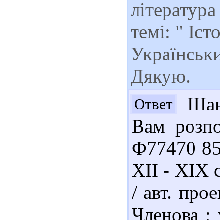
література
темі: " Іст
Українськи
Дякую.
Шано
Ответ
Вам розпо
Ф77470 85
XII - XIX 
/ авт. про
Членова ;