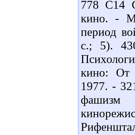
778 С14 
кино. - М
период во
с.; 5). 4
Психолог
кино: От 
1977. - 32
фашизм 
киноре
Рифенштал