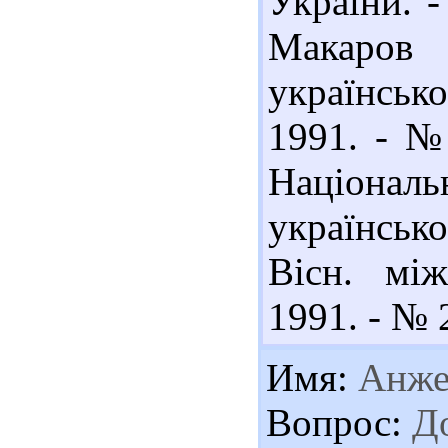
України. -
Макаров 
українськ
1991. - № 
Націонал
українськ
Вісн. між
1991. - № 2
Имя:
Анже
Вопрос:
До