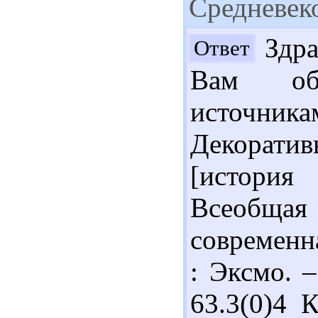
Средневек
Здра
Ответ
Вам об
источни
Декоратив
[истори
Всеобща
современн
: Эксмо. –
63.3(0)4 