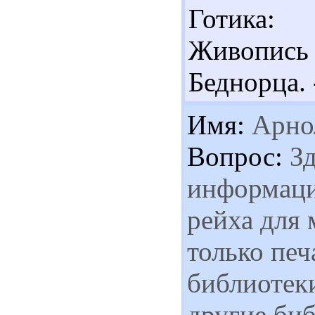
Готика: 
Живопись 
Беднорца.
Имя:
Арно
Вопрос:
Зд
информаци
рейха для 
только печ
библиотеки
другие биб