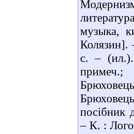
Модернизм
литерату
музыка, ки
Колязин].
с. – (ил.
примеч.
Брюховець
Брюховецьк
посібник 
– К. : Лого