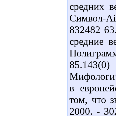
средних в
Символ-Ai
832482 63
средние в
Полиграмм
85.143(0
Мифологич
в европей
том, что 
2000. - 30