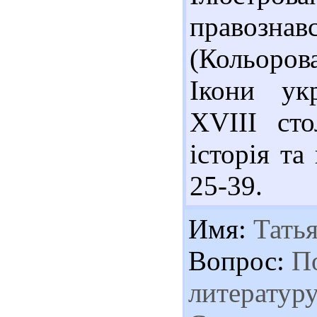
правозна
(Кольоров
Ікони ук
ХVIII сто
історія та
25-39.
Имя:
Татья
Вопрос:
По
литератур