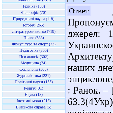
Техніка (188)
До
Ответ
Філософія (70)
Природничі науки (118)
Пропонує
Історія (265)
джерел: 
Літературознавство (719)
Право (638)
Украинско
Фізкультура та спорт (73)
Педагогіка (355)
Архитекту
Психологія (302)
Медицина (74)
наших дне
Соціологія (305)
Журналістика (221)
энциклопе
Політичні науки (155)
: Ранок. – 
Релігія (31)
Наука (13)
63.3(4Ук
Іноземні мови (213)
Військова справа (5)
архітекту