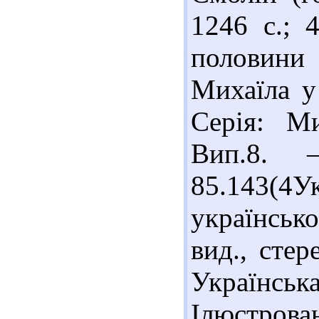
1246 с.; 
половини 
Михаїла у 
Серія: Ми
Вип.8. 
85.143(4Ук
українськ
вид., стер
Українсь
Ілюстров