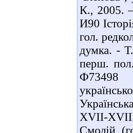
К., 2005. 
И90 Історія
гол. редкол
думка. - Т
перш. пол.
Ф73498 
українсько
Українськ
XVII-XVIII 
Смолій (го