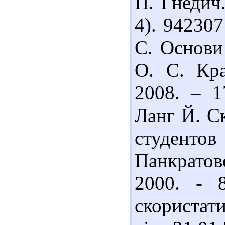
П. Гнедич.
4). 94230
С. Основи 
О. С. Кра
2008. – 1
Ланг Й. С
студенто
Панкратов
2000. - 
скористат