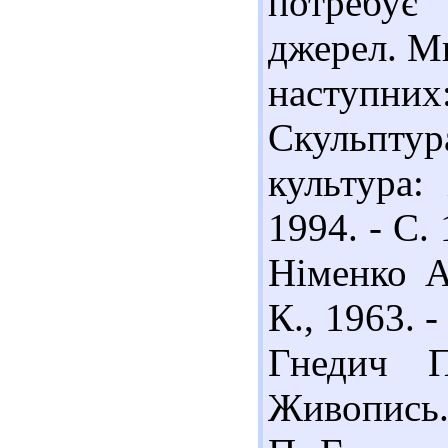
потребує
джерел. М
наступних
Скульптур
культура: 
1994. - С.
Німенко А
К., 1963. -
Гнедич П
Живопись.