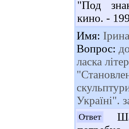
"Под зна
кино. - 199
Имя:
Ірин
Вопрос:
до
ласка літе
"Становлен
скульптури
Україні". 
Шан
Ответ