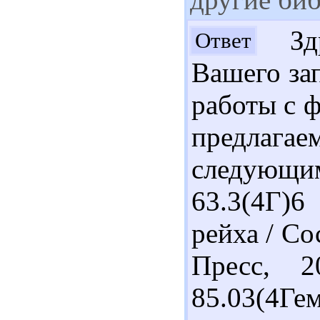
Здр
Ответ
Вашего за
работы с 
предлаг
следующи
63.3(4Г)6
рейха / Со
Пресс, 2
85.03(4Г