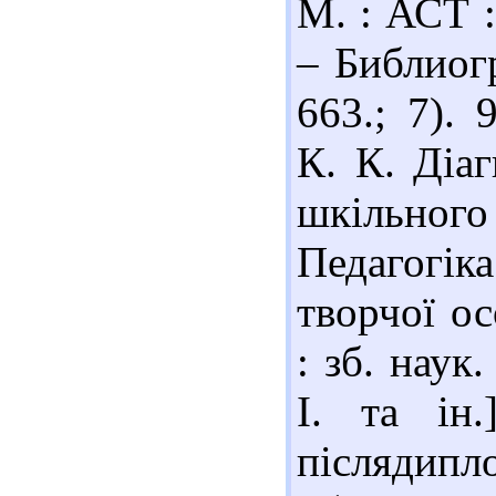
М. : АСТ :
– Библиогр
663.; 7).
К. К. Діа
шкільного 
Педагогі
творчої о
: зб. наук
І. та ін.
післядипл