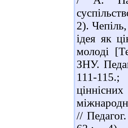
суспільств
2). Чепіль
ідея як ці
молоді [Т
ЗНУ. Педаг
111-115.
ціннісних
міжнародн
// Педагог