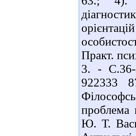
63.; 4).
діагност
орієнтаці
особистос
Практ. пси
3. - С.36-
922333 8
Філософс
проблема ц
Ю. Т. Вас