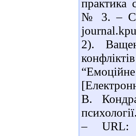
практика с
№ 3. – С.
journal.kp
2). Ваще
конфлікт
“Емоційн
[Електронн
В. Кондр
психології
– URL: ht