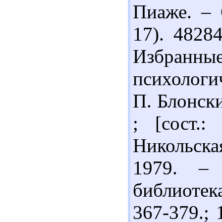
Пиаже. – 
17). 4828
Избран
психологич
П. Блонски
; [сост.
Никольска
1979. – 
библиотек
367-379.; 