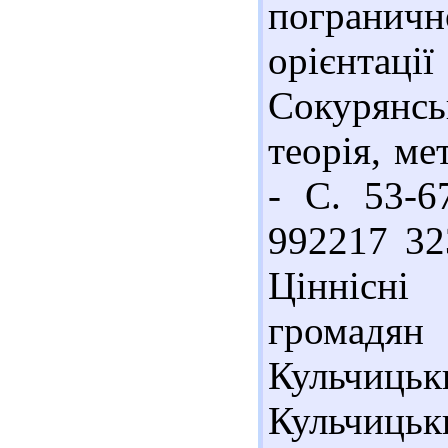
погранич
орієнтації
Сокурянсь
теорія, ме
- С. 53-67
992217 32
Ціннісні
громадя
Кульчи
Кульчиць