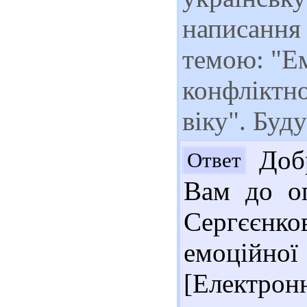
написання 
темою: "Е
конфліктно
віку". Буд
Добр
Ответ
Вам до оп
Сергєєн
емоційно
[Електро