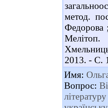
загальноос
метод. по
Федорова ;
Мелітоп.
Хмельниць
2013. - С. 
Имя:
Ольг
Вопрос:
Ві
літературу
українську