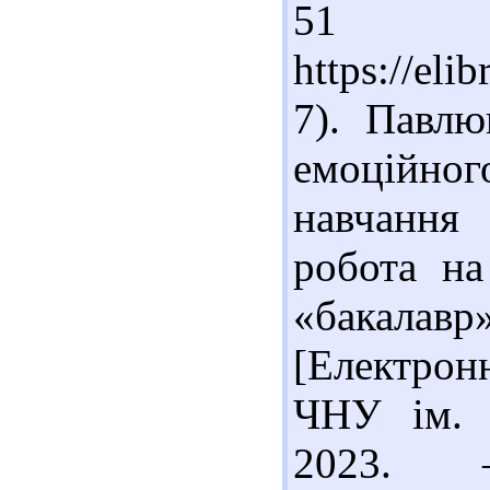
51 
https://el
7). Павлю
емоційно
навчання 
робота на
«бакалавр
[Електрон
ЧНУ ім. 
2023.