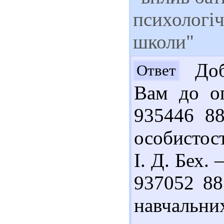
психологіч
школи"
Доб
Ответ
Вам до оп
935446 88
особистос
І. Д. Бех. 
937052 88
навчальн