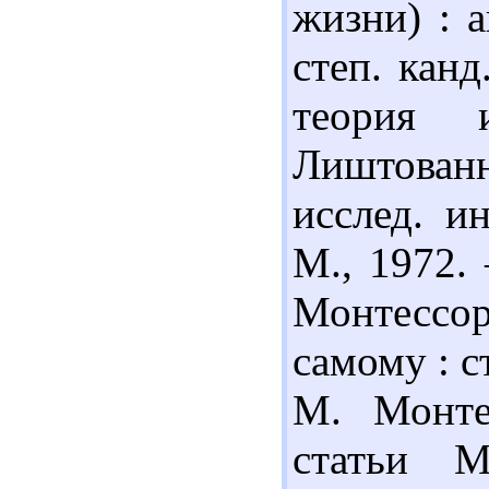
жизни) : а
степ. канд
теория 
Лиштованн
исслед. и
М., 1972. 
Монтессор
самому : с
М. Монтес
статьи М