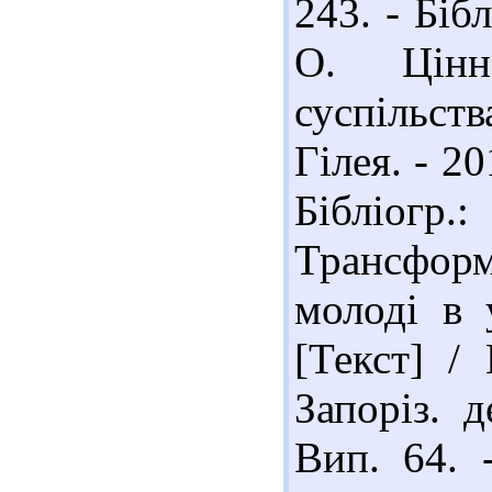
243. - Бібл
О. Цінні
суспільст
Гілея. - 20
Бібліогр.
Трансфор
молоді в 
[Текст] / 
Запоріз. д
Вип. 64. 