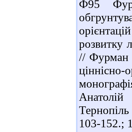
Ф95 Фур
обгрунту
орієнтаці
розвитку 
// Фурман 
ціннісн
монограф
Анатолій
Тернопіль
103-152.; 