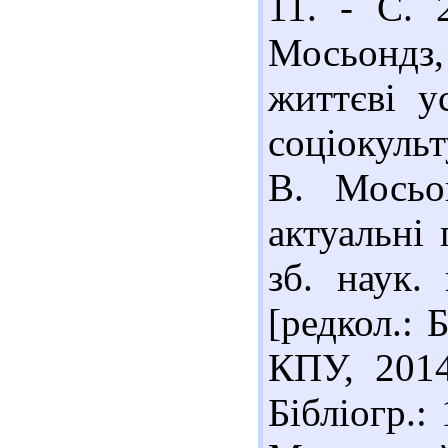
11. - С. 
Мосьондз,
життєві у
соціокульт
В. Мосьон
актуальні 
зб. наук.
[редкол.: 
КПУ, 2014
Бібліогр.: