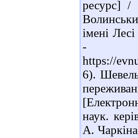
ресурс] /
Волинськи
імені Лесі
-
https://ev
6). Шевел
пережива
[Електрон
наук. кері
А. Чаркіна