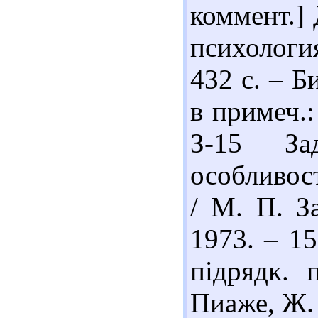
коммент.] 
психологи
432 с. – Б
в примеч.:
З-15 За
особливост
/ М. П. З
1973. – 15
підрядк. 
Пиаже, Ж.