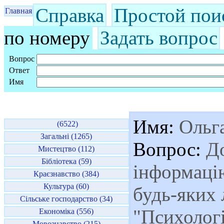
Справка
Простой пои
Главная
по номеру
Задать вопрос
Вопрос
Ответ
Имя
Имя:
Ольг
(6522)
Загальні (1265)
Вопрос:
До
Мистецтво (112)
Бібліотека (59)
інформацію
Краєзнавство (384)
Культура (60)
будь-яких 
Сільське господарство (34)
"Психологі
Економіка (556)
Мовознавство (215)