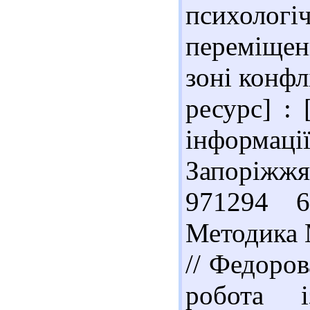
психолог
переміще
зоні конфл
ресурс] : 
інформаці
Запоріжжя 
971294 
Методика М
// Федоров
робота 