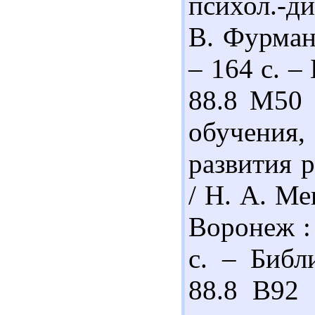
психол.-ди
В. Фурман
– 164 с. – 
88.8 М50 
обучения,
развития р
/ Н. А. М
Воронеж :
с. – Библи
88.8 В92 