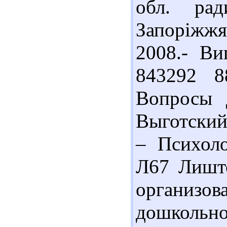
обл. рад
Запоріжжя
2008.- Ви
843292 8
Вопросы 
Выготский.
– Психоло
Л67 Лишто
организо
дошкольн