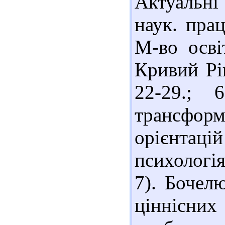
Актуальні
наук. прац
М-во осві
Кривий Ріг
22-29.; 
трансфор
орієнтацій
психологія.
7). Бочел
ціннісн