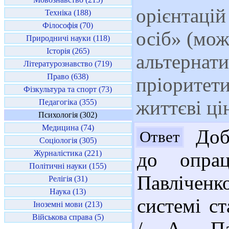
орієнтаці
Техніка (188)
Філософія (70)
осіб» (мож
Природничі науки (118)
Історія (265)
альтернати
Літературознавство (719)
Право (638)
пріоритети
Фізкультура та спорт (73)
життєві цін
Педагогіка (355)
Психологія (302)
Медицина (74)
Добр
Ответ
Соціологія (305)
Журналістика (221)
до опрац
Політичні науки (155)
Павліченк
Релігія (31)
Наука (13)
системі ст
Іноземні мови (213)
Військова справа (5)
/ А. Пав