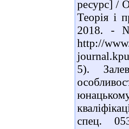
ресурс] / О
Теорія і п
2018. - 
http://www
journal.kp
5). Зале
особлив
юнацькому
кваліфіка
спец. 05