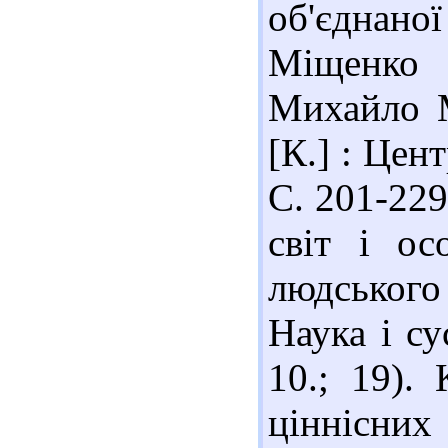
об'єднано
Міщенко 
Михайло М
[К.] : Цент
С. 201-229
світ і ос
людського 
Наука і су
10.; 19).
ціннісних 