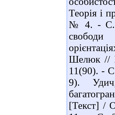
особистос
Теорія і п
№ 4. - С.
свободи 
орієнтація
Шелюк // Г
11(90). - С
9). Удич
багатогра
[Текст] / 