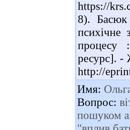
https://kr
8). Басюк
психічне 
процесу :
ресурс]. -
http://epri
Имя:
Ольг
Вопрос:
ві
пошуком ак
"вплив бат