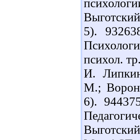
психологи
Выготский.
5). 93263
Психологи
психол. тр
И. Липкин
М.; Ворон
6). 94437
Педагоги
Выготский