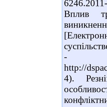
6246.2011
Вплив т
виникнен
[Електрон
суспільств
-
http://dsp
4). Резн
особливо
конфлікт