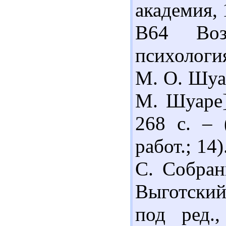
академия, 
В64 Возр
психология
М. О. Шуар
М. Шуаре]
268 с. – 
работ.; 14
С. Собран
Выготский
под ред.,