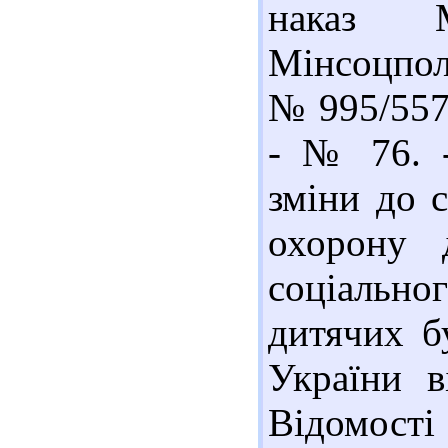
наказ М
Мінсоцпол
№ 995/557 
- № 76. -
зміни до 
охорону 
соціально
дитячих б
України в
Відомості