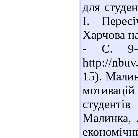
для студен
І. Перес
Харчова на
- С. 9-
http://nbu
15). Мали
мотивацій
студентів
Малинка, А
економічни