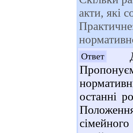
акти, які с
Практичнез
нормативно
Доб
Ответ
Пропонує
норматив
останні р
Положен
сімейног