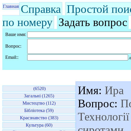
Справка
Простой пои
Главная
по номеру
Задать вопрос
Ваше имя:
Вопрос:
Email::
д
Имя:
Ира
(6520)
Загальні (1265)
Вопрос:
По
Мистецтво (112)
Бібліотека (59)
Технології
Краєзнавство (383)
Культура (60)
сиротами