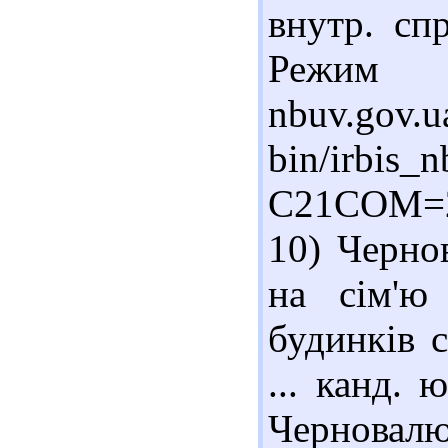
внутр. сп
Режим до
nbuv.gov.u
bin/irbis_n
C21COM=2
10) Черно
на сім'ю
будинків с
... канд. 
Черновалю