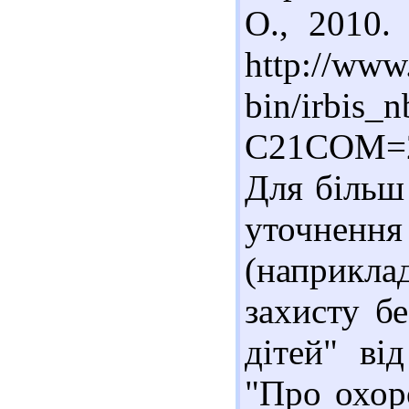
О., 2010
http://www.
bin/irbis_n
C21COM=
Для більш 
уточненн
(наприкла
захисту б
дітей" ві
"Про охор