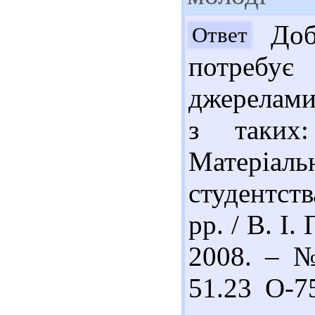
Добр
Ответ
потребу
джерелами
з таких
Матеріал
студентст
рр. / В. І.
2008. – №
51.23 О-75