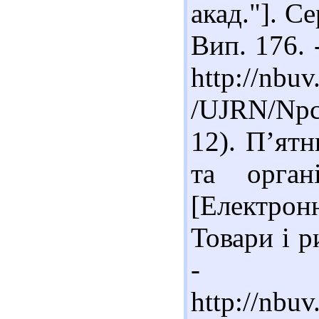
акад."]. Се
Вип. 176. 
http://nbuv
/UJRN/Npc
12). П’ятн
та органі
[Електронн
Товари і р
- Ре
http://nbu