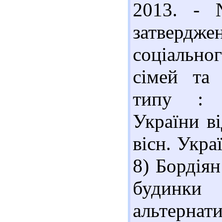
2013. - 
затвердж
соціально
сімей та 
типу : н
України в
вісн. Украї
8) Бордіян
будинк
альтернат