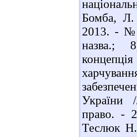
національ
Бомба, Л.
2013. - № 
назва.; 
концепція
харчува
забезпеч
України /
право. - 
Теслюк Н.