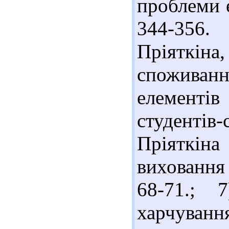
проблеми е
344-356. 
Пріяткі
споживан
елемент
студенті
Пріяткіна
виховання 
68-71.; 
харчуван