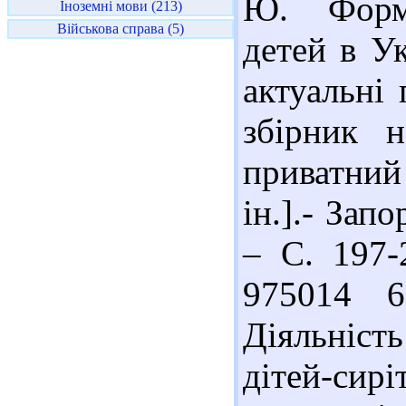
Ю. Формы
Іноземні мови (213)
Військова справа (5)
детей в Ук
актуальні 
збірник 
приватний 
ін.].- Зап
– С. 197-
975014 6
Діяльність
дітей-си