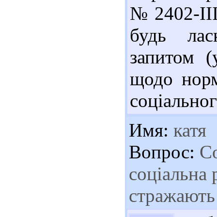
№ 2402-II
будь лас
запитом (
щодо норм
соціальног
Имя:
катя
Вопрос:
Со
соціальна 
стражають