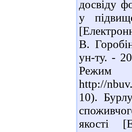
досвіду ф
у підвищ
[Електронн
В. Горобін
ун-ту. - 2
Реж
http://nbu
10). Бурл
споживчог
якості [