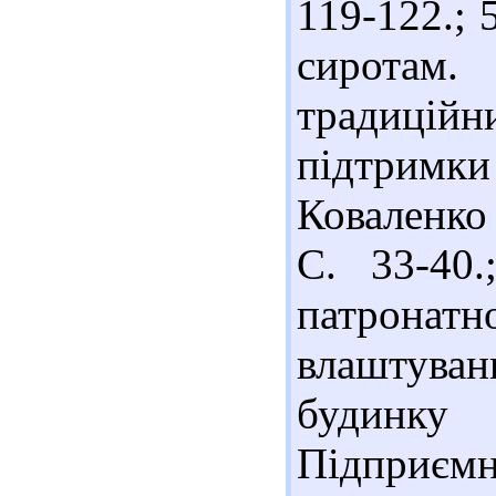
119-122.; 
сиротам.
традицій
підтримки
Коваленко /
С. 33-40
патронатн
влаштува
будинку
Підприємни