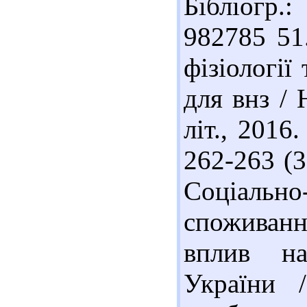
Бібліогр.
982785 51
фізіології
для внз / 
літ., 2016.
262-263 (3
Соціальн
споживанн
вплив на
України 