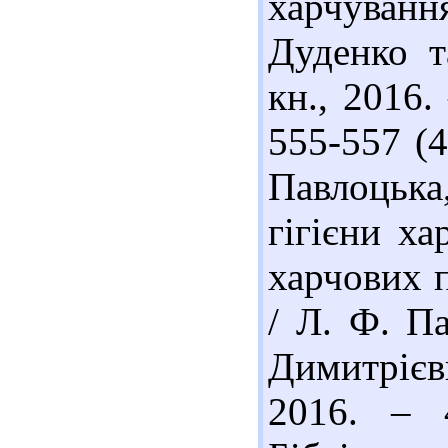
харчування 
Дуденко т
кн., 2016. 
555-557 (4
Павлоцька
гігієни х
харчових п
/ Л. Ф. Па
Димитрієви
2016. – 