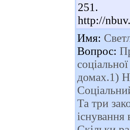
251. 
http://nb
Имя:
Свет
Вопрос:
Пр
соціальної
домах.1) Н
Соціальний
Та три зак
існування 
Скільки ра