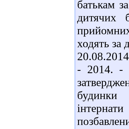
батькам з
дитячих 
прийомних
ходять за
20.08.2014
- 2014. -
затвердж
будинки 
інтернати
позбавлен