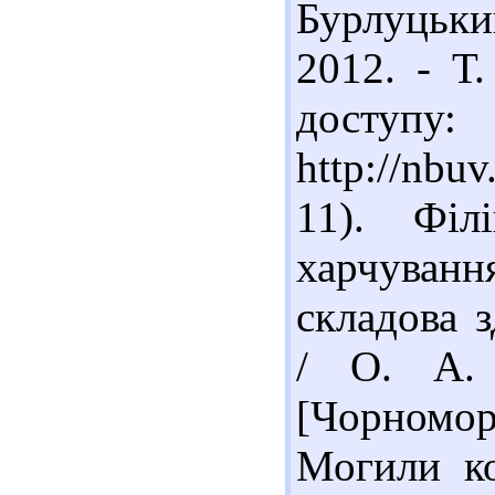
Бурлуцьки
2012. - Т.
доступу:
http://nbu
11). Філ
харчуван
складова 
/ О. А. 
[Чорномо
Могили ко