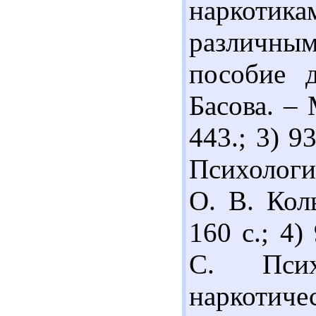
наркотик
различным
пособие 
Басова. –
443.; 3) 9
Психологи
О. В. Кол
160 с.; 4
С. Псих
наркотич