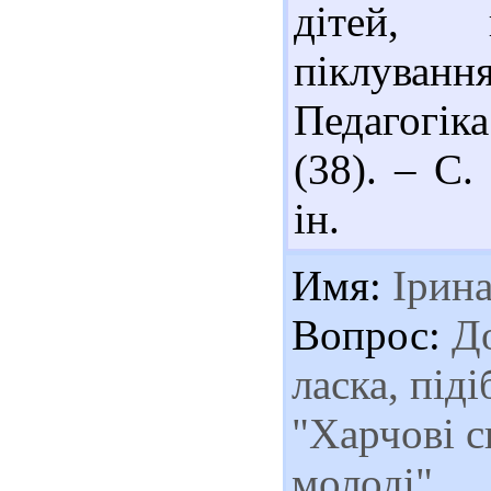
дітей, п
піклуван
Педагогік
(38). – С.
ін.
Имя:
Ірин
Вопрос:
До
ласка, під
"Харчові с
молоді"