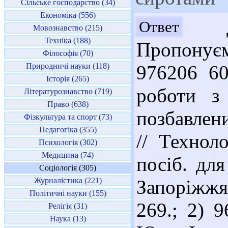
Сільське господарство (34)
Економіка (556)
До
Ответ
Мовознавство (215)
Техніка (188)
Пропонує
Філософія (70)
Природничі науки (118)
976206 60
Історія (265)
роботи з 
Літературознавство (719)
Право (638)
позбавлен
Фізкультура та спорт (73)
Педагогіка (355)
// Техноло
Психологія (302)
Медицина (74)
посіб. для
Соціологія (305)
Журналістика (221)
Запоріжжя 
Політичні науки (155)
269.; 2) 
Релігія (31)
Наука (13)