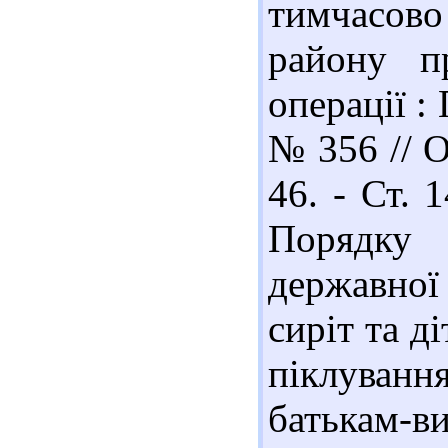
тимчасов
району пр
операції :
№ 356 // О
46. - Ст. 
Порядку
державної 
сиріт та д
піклуван
батькам-