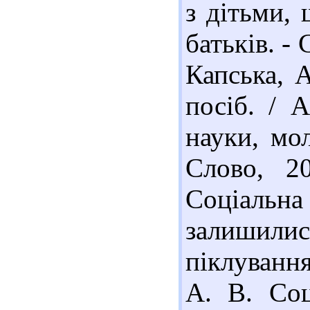
з дітьми,
батьків. -
Капська, А
посіб. / 
науки, мол
Слово, 2
Соціаль
залишил
піклування
А. В. Соц