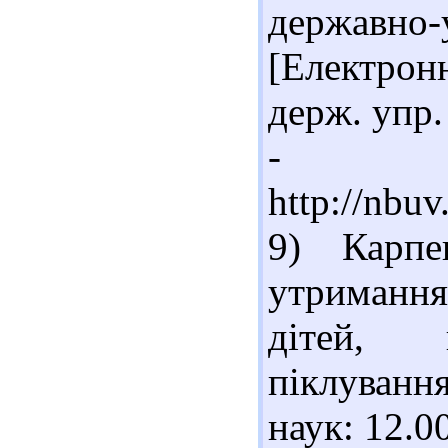
державн
[Електрон
держ. упр. 
- Ре
http://nbu
9) Карпе
утримання
дітей, п
піклування
наук: 12.00