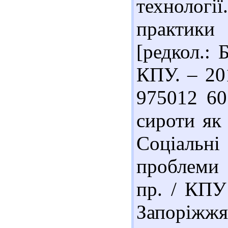
технології
практики
[редкол.: 
КПУ. – 201
975012 60
сироти як 
Соціальн
проблеми т
пр. / КПУ 
Запоріжжя 