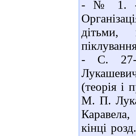
- № 1. -
Організаці
дітьми, 
піклування
- С. 27-
Лукашевич
(теорія і 
М. П. Лука
Каравела,
кінці розд