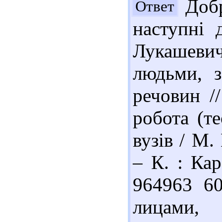
Добр
Ответ
наступні 
Лукашеви
людьми, з
речовин /
робота (те
вузів / М.
– К. : Кар
964963 60
лицами