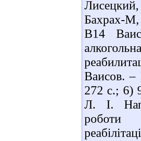
Лисецкий,
Бахрах-М, 
В14 Ваис
алкогольна
реабилитац
Ваисов. – 
272 с.; 6)
Л. І. Нап
роботи
реабіліта