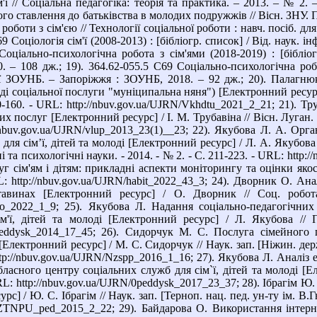
м'ї // Соціальна педагогіка: теорія та практика. – 2013. – № 2. 
о ставлення до батьківства в молодих подружжів // Вісн. ЗНУ. Пед
роботи з сім'єю // Технології соціальної роботи : навч. посіб. для
69 Соціологія сім'ї (2008-2013) : [бібліогр. список] / Від. наук.
Соціально-психологічна робота з сім'ями (2018-2019) : [бібліог
– 108 дж.; 19). 364.62-055.5 С69 Соціально-психологічна робота
фії ЗОУНБ. – Запоріжжя : ЗОУНБ, 2018. – 92 дж.; 20). Палагн
і соціальної послуги "муніципальна няня") [Електронний ресурс]
50-160. - URL: http://nbuv.gov.ua/UJRN/Vkhdtu_2021_2_21; 21). Т
х послуг [Електронний ресурс] / І. М. Трубавіна // Вісн. Луган. н
//nbuv.gov.ua/UJRN/vlup_2013_23(1)__23; 22). Якубова Л. А. Орг
для сім’ї, дітей та молоді [Електронний ресурс] / Л. А. Якубов
і та психологічні науки. - 2014. - № 2. - С. 211-223. - URL: htt
 сім'ям і дітям: прикладні аспекти моніторингу та оцінки якост
L: http://nbuv.gov.ua/UJRN/habit_2022_43_3; 24). Дворник О. Ан
авинах [Електронний ресурс] / О. Дворник // Соц. робота
/srso_2022_1_9; 25). Якубова Л. Надання соціально-педагогіч
м'ї, дітей та молоді [Електронний ресурс] / Л. Якубова // 
/0peddysk_2014_17_45; 26). Сидорчук М. С. Послуга сімейного 
 [Електронний ресурс] / М. С. Сидорчук // Наук. зап. [Ніжин. держ
ttp://nbuv.gov.ua/UJRN/Nzspp_2016_1_16; 27). Якубова Л. Аналіз
асного центру соціальних служб для сім`ї, дітей та молоді [Еле
URL: http://nbuv.gov.ua/UJRN/0peddysk_2017_23_37; 28). Ібрагім Ю
с] / Ю. С. Ібрагім // Наук. зап. [Терноп. нац. пед. ун-ту ім. В.Гн
/NZTNPU_ped_2015_2_22; 29). Байдарова О. Використання інтерн