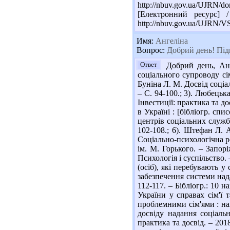
http://nbuv.gov.ua/UJR
[Електронний ресурс] 
http://nbuv.gov.ua/UJRN
Имя:
Ангеліна
Вопрос:
Добрий день! Підк
Ответ
Добрий день, Анг
соціального супроводу сім
Буніна Л. М. Досвід соціал
– С. 94-100.; 3). Любецьк
Інвестиції: практика та до
в Україні : [бібліогр. сп
центрів соціальних служб 
102-108.; 6). Штефан Л. А
Соціально-психологічна роб
ім. М. Горького. – Запор
Психологія і суспільство.
(осіб), які перебувають у
забезпечення системи нада
112-117. – Бібліогр.: 10 
України у справах сім'ї 
проблемними сім'ями : навч
досвіду надання соціальн
практика та досвід. – 201