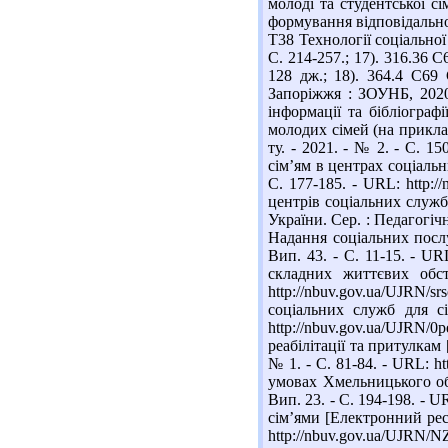
молоді та студентської сі
формування відповідальног
Т38 Технології соціальної 
С. 214-257.; 17). 316.36 С
128 дж.; 18). 364.4 С69 
Запоріжжя : ЗОУНБ, 2020. 
інформації та бібліогра
молодих сімей (на приклад
ту. - 2021. - № 2. - С. 1
сім’ям в центрах соціальни
С. 177-185. - URL: http:
центрів соціальних служб 
України. Сер. : Педагогічн
Надання соціальних послуг
Вип. 43. - С. 11-15. - UR
складних життєвих обст
http://nbuv.gov.ua/UJRN
соціальних служб для сі
http://nbuv.gov.ua/UJRN
реабілітації та притулкам
№ 1. - С. 81-84. - URL: h
умовах Хмельницького обл
Вип. 23. - С. 194-198. - 
сім’ями [Електронний ресур
http://nbuv.gov.ua/UJRN