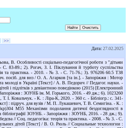
>>
Дата:
27.02.2025
ва, В. Особливості соціально-педагогічної роботи з "дітьми
 С. 83-89.; 2). Рогач, З. І. Піклування й турботу суспільства
ія та практика. - 2010. - № 3. - С. 71-76.; 3). 976206 60.5 Т38
ч. посіб. для внз / О. А. Агарков [та ін.]. - Запоріжжя : Мотор
а молоді в Україні [Текст] / А. В. Педорич // Педагог. науки. -
 дітей і підлітків з девіантною поведінкою (2015) [Електронний
- Запоріжжя : ЗОУНБ ім. М. Горького, 2016. - 49 дж.; 6). 1023260
 І. Ковальчук. - К. : Ліра-К, 2020. - 360 с. - Бібліогр.: с. 341-
т] : підруч. для вузів / М. П. Лукашевич, Т. В. Семигіна. - К. :
9(4Укр)304 М55 Механізми подолання дитячої бездоглядності в
а бібліографії ЗОУНБ. - Запоріжжя : ЗОУНБ, 2016. - 28 дж.; 9).
єва // Соц. педагогіка: теорія та практика. - 2008. - № 3. - С.
тульних дітей [Текст] / В. О. Рюль // Социальные технологии :