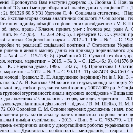
ніє! Пропонуємо Вам наступні джерела: 1). Любива Т. Нові зап
ніної "Сучасні методи збирання і аналізу даних у соціології" : [1
.; 2). 891326 60.5 У31 Удотова Л. Ф. Соціальна статистика : Підру
ос. Експланаторна схема аналітичної соціології // Соціологія : тео
Питання індивідуалізації в соціологічних дослідженнях / М. Е. Пі
 зб. наук. праць / Класич. приват. ун-т ; [голова ред. ради А. О
- Вип. № 42 (95). – С. 239-246.; 5). Переверзєв О. С. Сучасні 
кові записки. Соціологічні науки. – 2017.- Т. 196. – № 1. – С. 1
зробки та реалізації соціальної політики // Статистика Украї
в рішень в аналізі масиву даних на прикладі порівняльного досл
9. – № 4. – С. 115-128.; 8). Дембіцький С. Сучасні техніки упр
рія, методи, маркетинг. – 2015. – № 3. – С. 125-146.; 9). 841576
а. – К. : Наукова думка, 1996. – 232 с.; 10). Прибиткова І. Стат
ди, маркетинг. – 2012. – № 3. – С. 99-113.; 11). Ф87473 364 С69 С
 молоді ; [редкол.: В. П. Андрущенко (керівник) [та ін.]. Кн. 3. 
. посіб. / А. Й. Капська / М-во освіти і науки, молоді та спорту Ук
альної педагогіки: результати моніторингу 2007-2009 рр. // Соціал
 групової згуртованості: аналіз наукових досліджень // Вища шко
х дослідженнях // Соціологія : теорія, методи, маркетинг. – 20
ауково-дослідницької діяльності : підруч. / В. М. Шейко, Н. М. К
6 72 С60 Соловйов С. М. Основи наукових досліджень : навч. посіб
тавлення результатів аналізу даних кількісних соціологічних 
ціальні виміри суспільства. - 2013. - Вип. 5. - С. 763-779. - U
джень емпіричних даних у дисертаційних роботах українських на
нко // Духовність особистості: методологія, теорія