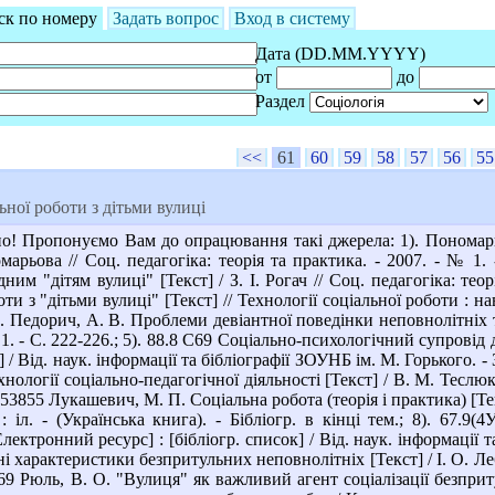
ск по номеру
Задать вопрос
Вход в систему
Дата (DD.MM.YYYY)
от
до
Раздел
<<
61
60
59
58
57
56
55
ьної роботи з дітьми вулиці
! Пропонуємо Вам до опрацювання такі джерела: 1). Пономарьо
марьова // Соц. педагогіка: теорія та практика. - 2007. - № 1. -
им "дітям вулиці" [Текст] / З. І. Рогач // Соц. педагогіка: теор
ти з "дітьми вулиці" [Текст] // Технології соціальної роботи : нав
4). Педорич, А. В. Проблеми девіантної поведінки неповнолітніх т
 1. - С. 222-226.; 5). 88.8 С69 Соціально-психологічний супровід
к] / Від. наук. інформації та бібліографії ЗОУНБ ім. М. Горького. 
ології соціально-педагогічної діяльності [Текст] / В. М. Теслюк, Т.
953855 Лукашевич, М. П. Соціальна робота (теорія і практика) [Текс
 : іл. - (Українська книга). - Бібліогр. в кінці тем.; 8). 67.
ектронний ресурс] : [бібліогр. список] / Від. наук. інформації т
і характеристики безпритульних неповнолітніх [Текст] / І. О. Лебед
С69 Рюль, В. О. "Вулиця" як важливий агент соціалізації безпри