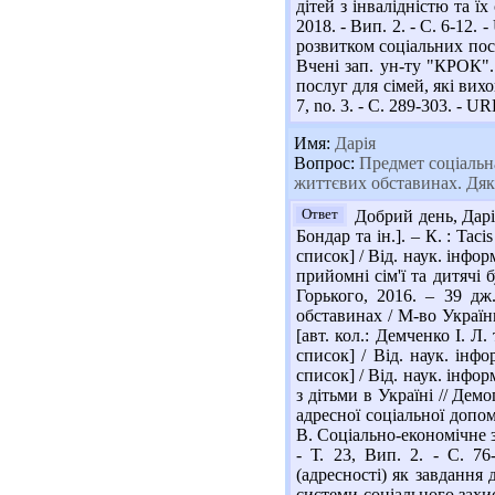
дітей з інвалідністю та ї
2018. - Вип. 2. - С. 6-12
розвитком соціальних посл
Вчені зап. ун-ту "КРОК". 
послуг для сімей, які вихо
7, no. 3. - С. 289-303. - 
Имя:
Дарія
Вопрос:
Предмет соціальна
життєвих обставинах. Дя
Ответ
Добрий день, Даріє
Бондар та ін.]. – К. : Tac
список] / Від. наук. інфор
прийомні сім'ї та дитячі 
Горького, 2016. – 39 дж
обставинах / М-во України
[авт. кол.: Демченко І. Л.
список] / Від. наук. інфо
список] / Від. наук. інфо
з дітьми в Україні // Демо
адресної соціальної допом
В. Соціально-економічне з
- Т. 23, Вип. 2. - С. 76
(адресності) як завдання 
системи соціального захис