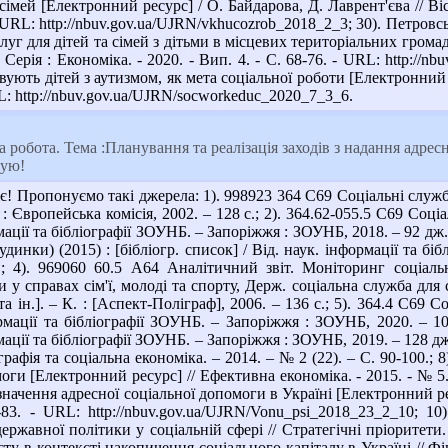
х сімей [Електронний ресурс] / О. Байдарова, Д. Лаврент'єва // Ві
. - URL: http://nbuv.gov.ua/UJRN/vkhucozrob_2018_2_3; 30). Петро
уг для дітей та сімей з дітьми в місцевих територіальних грома
Серія : Економіка. - 2020. - Вип. 4. - С. 68-76. - URL: http://
вують дітей з аутизмом, як мета соціальної роботи [Електронний рес
URL: http://nbuv.gov.ua/UJRN/socworkeduc_2020_7_3_6.
 робота. Тема :Планування та реалізація заходів з надання адрес
кую!
! Пропонуємо такі джерела: 1). 998923 364 С69 Соціальні служби -
is : Європейська комісія, 2002. – 128 с.; 2). 364.62-055.5 С69 Соці
мації та бібліографії ЗОУНБ. – Запоріжжя : ЗОУНБ, 2018. – 92 дж.;
будинки) (2015) : [бібліогр. список] / Від. наук. інформації та 
.; 4). 969060 60.5 А64 Аналітичний звіт. Моніторинг соціал
 у справах сім'ї, молоді та спорту, Держ. соціальна служба для 
 та ін.]. – К. : [Аспект-Поліграф], 2006. – 136 с.; 5). 364.4 С69 
рмації та бібліографії ЗОУНБ. – Запоріжжя : ЗОУНБ, 2020. – 108 
рмації та бібліографії ЗОУНБ. – Запоріжжя : ЗОУНБ, 2019. – 128 д
графія та соціальна економіка. – 2014. – № 2 (22). – С. 90-100.;
оги [Електронний ресурс] // Ефективна економіка. - 2015. - № 5. 
начення адресної соціальної допомоги в Україні [Електронний ресур
-83. - URL: http://nbuv.gov.ua/UJRN/Vonu_psi_2018_23_2_10; 1
державної політики у соціальній сфері // Стратегічні пріоритети.
ту в контексті накопичення соціального капіталу в Україні // Фін