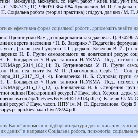
ики : междунар. межвузов. сб. науч. работ / Киев. нац. ун-т им. Т
 - С. 308-313.; 11). 996930 364 Л84 Лукашевич, М. П. Соціальна
. Соціальна робота (теорія і практика) : підруч. для внз / М. П. Л
ги як ефективна форма соціальної роботи, допоможіть знайти д
но! Пропонуємо Вам до опрацювання такі джерела: 1). 974596 74.
зливих верств населення / Н. В. Заверико // Педагогіка формуванн
. ун-т ; [голов. ред Сущенко Т. І. ; редкол.: Бочелюк В. Й. [та ін
 Бондаренко Н. Б. Групи самодопомоги як додатковий ресурс со
Н. Б. Бондаренко // Наук. записки НаУКМА. Пед., психол. на
N/NaUKMApp_2014_162_14; 3). Бутриновська У. П. Групи сам
соп. Нац. пед. ун-ту ім. М. П. Драгоманова. Серія 11 : Соц. ро
/Nchnpu_011_2017_23_4; 4). Бондаренко Н. Б. Супровід групи 
Н. Б. Бондаренко // Наук. записки НаУКМА. Пед., психол. на
/NaUKMApp_2015_175_12; 5). Бондаренко Н. Б. Створення груп 
тної оцінки [Електронний ресурс] // Наук. вісн. Херсон. держ. ун-ту
xcopernicus.com/api/file/viewByFileId/513018.pdf; 6). Клочок О. 
й ресурс] // Наук. часоп. НПУ ім. М. П. Драгоманова. Серія 5 : П
opys.ps.npu.kiev.ua/archive/78/24.pdf.
шу Вашої допомоги в підборі літератури для написання курсової 
ових даних" в напрямах Соціальна робота, психологія, соціальна п