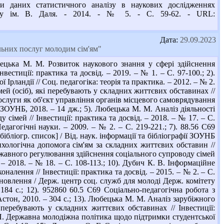
бки даних статистичного аналізу в наукових дослідженнях
н-ту ім. В. Даля. - 2014. - № 5. - С. 59-62. - URL:
Дата:
29.09.2023
льних послуг молодим сім'ям"
цька М. М. Розвиток наукового знання у сфері здійснення
естиції: практика та досвід. – 2019. – № 1. – С. 97-100.; 2).
Ірландії // Соц. педагогіка: теорія та практика. – 2012. – № 2.
ей (осіб), які перебувають у складних життєвих обставинах //
і послуги як об'єкт управління органів місцевого самоврядування
 : ЗОУНБ, 2018. – 14 дж.; 5). Любецька М. М. Аналіз діяльності
 сімей // Інвестиції: практика та досвід. – 2018. – № 17. – С.
едагогічні науки. – 2009. – № 2. – С. 219-221.; 7). 88.56 С69
[бібліогр. список] / Від. наук. інформації та бібліографії ЗОУНБ
ихологічна допомога сім'ям за складних життєвих обставин //
державного регулювання здійснення соціального супроводу сімей
 – 2018. – № 18. – С. 108-113.; 10). Дубич К. В. Інформаційне
алення // Інвестиції: практика та досвід. – 2015. – № 2. – С.
тановлення / Держ. центр соц. служб для молоді Держ. комітету
 184 с.; 12). 952860 60.5 С69 Соціально-педагогічна робота з
: Астон, 2010. – 304 с.; 13). Любецька М. М. Аналіз зарубіжного
і перебувають у складних життєвих обставинах // Інвестиції:
О. П. Державна молодіжна політика щодо підтримки студентської