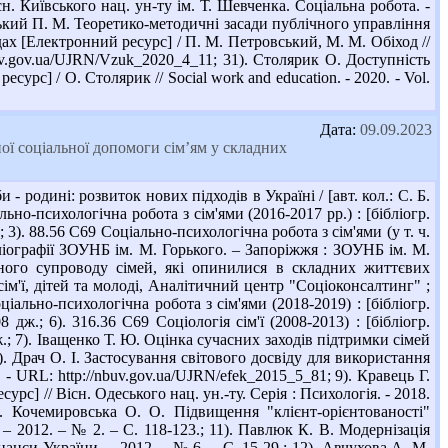
сн. Київського нац. ун-ту ім. Т. Шевченка. Соціальна робота. -
вський П. М. Теоретико-методичні засади публічного управління
дах [Електронний ресурс] / П. М. Петровський, М. М. Обіход //
nbuv.gov.ua/UJRN/Vzuk_2020_4_11; 31). Столярик О. Доступність
урс] / О. Столярик // Social work and education. - 2020. - Vol.
Дата:
09.09.2023
ної соціальної допомоги сім’ям у складних
 родині: розвиток нових підходів в Україні / [авт. кол.: С. Б.
ально-психологічна робота з сім'ями (2016-2017 рр.) : [бібліогр.
 3). 88.56 С69 Соціально-психологічна робота з сім'ями (у т. ч.
бібліографії ЗОУНБ ім. М. Горького. – Запоріжжя : ЗОУНБ ім. М.
ьного супроводу сімей, які опинилися в складних життєвих
сім'ї, дітей та молоді, Аналітичний центр "Соціоконсалтинг" ;
Соціально-психологічна робота з сім'ями (2018-2019) : [бібліогр.
дж.; 6). 316.36 С69 Соціологія сім'ї (2008-2013) : [бібліогр.
ж.; 7). Іващенко Т. Ю. Оцінка сучасних заходів підтримки сімей
 8). Драч О. І. Застосування світового досвіду для використання
- URL: http://nbuv.gov.ua/UJRN/efek_2015_5_81; 9). Кравець Г.
с] // Вісн. Одеського нац. ун.-ту. Серія : Психологія. - 2018.
0). Кочемировська О. О. Підвищення "клієнт-орієнтованості"
 – 2012. – № 2. – С. 118-123.; 11). Павлюк К. В. Модернізація
анси України. – 2012. – № 6. – С. 15-29.; 12). Авчухова А. М.