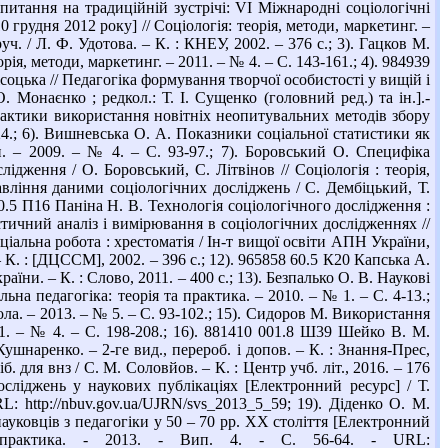
итання на традиційній зустрічі: VI Міжнародні соціологічні
0 грудня 2012 року] // Соціологія: теорія, методи, маркетинг. –
ч. / Л. Ф. Удотова. – К. : КНЕУ, 2002. – 376 с.; 3). Гацков М.
рія, методи, маркетинг. – 2011. – № 4. – С. 143-161.; 4). 984939
соцька // Педагогіка формування творчої особистості у вищій і
. Монаєнко ; редкол.: Т. І. Сущенко (головний ред.) та ін.].-
практики використання новітніх неопитувальних методів збору
9-24.; 6). Вишневська О. А. Показники соціальної статистики як
ни. – 2009. – № 4. – С. 93-97.; 7). Боровський О. Специфіка
ідження / О. Боровський, С. Літвінов // Соціологія : теорія,
авління даними соціологічних досліджень / С. Дембіцький, Т.
 60.5 П16 Паніна Н. В. Технологія соціологічного дослідження :
истичний аналіз і вимірювання в соціологічних дослідженнях //
оціальна робота : хрестоматія / Ін-т вищої освіти АПН України,
– К. : [ДЦССМ], 2002. – 396 с.; 12). 965858 60.5 К20 Капська А.
раїни. – К. : Слово, 2011. – 400 с.; 13). Безпалько О. В. Наукові
ьна педагогіка: теорія та практика. – 2010. – № 1. – С. 4-13.;
ла. – 2013. – № 5. – С. 93-102.; 15). Сидоров М. Використання
11. – № 4. – С. 198-208.; 16). 881410 001.8 Ш39 Шейко В. М.
ушнаренко. – 2-ге вид., перероб. і допов. – К. : Знання-Прес,
. для внз / С. М. Соловйов. – К. : Центр учб. літ., 2016. – 176
досліджень у наукових публікаціях [Електронний ресурс] / Т.
RL: http://nbuv.gov.ua/UJRN/svs_2013_5_59; 19). Діденко О. М.
уковців з педагогіки у 50 – 70 рр. ХХ століття [Електронний
 і практика. - 2013. - Вип. 4. - С. 56-64. - URL: