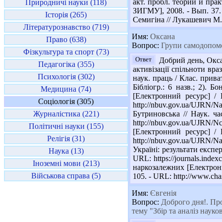
акт. пробл. теории и практ
Природничі науки (118)
ЗИГМУ], 2008. - Вып. 37.
Історія (265)
Семигіна // Лукашевич М. П
Літературознавство (719)
Имя:
Оксана
Право (638)
Вопрос:
Групи самодопомо
Фізкультура та спорт (73)
Ответ
Добрий день, Окса
Педагогіка (355)
активізації спільноти вра
Психологія (302)
наук. праць / Клас. приват
Бібліогр.: 6 назв.; 2).
Медицина (74)
[Електронний ресурс] / 
Соціологія (305)
http://nbuv.gov.ua/UJR
Журналістика (221)
Бутриновська // Наук. ча
http://nbuv.gov.ua/UJRN
Політичні науки (155)
[Електронний ресурс] / 
Релігія (31)
http://nbuv.gov.ua/UJRN
Україні: результати експер
Наука (13)
URL: https://journals.inde
Іноземні мови (213)
наркозалежних [Електронни
Військова справа (5)
105. - URL: http://www.chas
Имя:
Євгенія
Вопрос:
Доброго дня!. Про
тему "Збір та аналіз наук