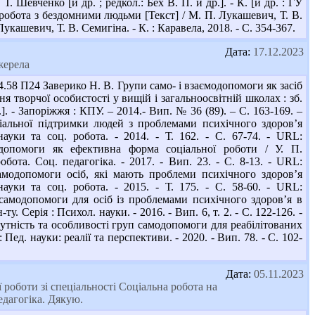
. Шевченко [и др. ; редкол.: Бех В. П. и др.]. - К. [и др. : ГУ
 робота з бездомними людьми [Текст] / М. П. Лукашевич, Т. В.
укашевич, Т. В. Семигіна. - К. : Каравела, 2018. - С. 354-367.
Дата:
17.12.2023
жерела
58 П24 Заверико Н. В. Групи само- і взаємодопомоги як засіб
я творчої особистості у вищій і загальноосвітній школах : зб.
.]. - Запоріжжя : КПУ. – 2014.- Вип. № 36 (89). – С. 163-169. –
ціальної підтримки людей з проблемами психічного здоров’я
уки та соц. робота. - 2014. - Т. 162. - С. 67-74. - URL:
одопомоги як ефективна форма соціальної роботи / У. П.
бота. Соц. педагогіка. - 2017. - Вип. 23. - С. 8-13. - URL:
самодопомоги осіб, які мають проблеми психічного здоров’я
уки та соц. робота. - 2015. - Т. 175. - С. 58-60. - URL:
самодопомоги для осіб із проблемами психічного здоров’я в
. Серія : Психол. науки. - 2016. - Вип. 6, т. 2. - С. 122-126. -
М. Сутність та особливості груп самодопомоги для реабілітованих
ед. науки: реалії та перспективи. - 2020. - Вип. 78. - С. 102-
Дата:
05.11.2023
роботи зі спеціальності Соціальна робота на
едагогіка. Дякую.