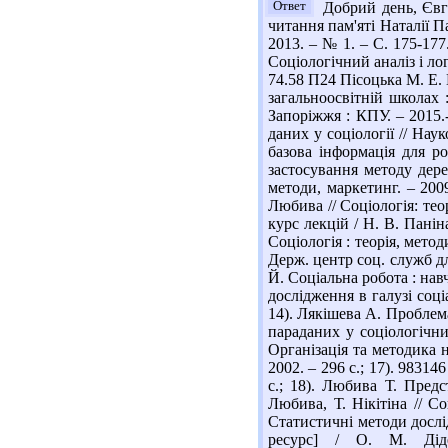
Ответ
Добрий день, Євге
читання пам'яті Наталії Па
2013. – № 1. – С. 175-177
Соціологічний аналіз і лог
74.58 П24 Пісоцька М. Е. 
загальноосвітній школах :
Запоріжжя : КПУ. – 2015.
даних у соціології // Нау
базова інформація для ро
застосування методу дере
методи, маркетинг. – 200
Любива // Соціологія: тео
курс лекцій / Н. В. Панін
Соціологія : теорія, мето
Держ. центр соц. служб для
Й. Соціальна робота : навч
дослідження в галузі соці
14). Лякішева А. Проблема
параданих у соціологічни
Організація та методика н
2002. – 296 с.; 17). 98314
с.; 18). Любива Т. Предс
Любива, Т. Нікітіна // Со
Статистичні методи дослі
ресурс] / О. М. Діде