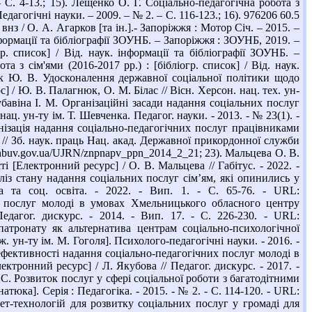
– С. 4-13.; 15). Лещенко О. Г. Соціально-педагогічна робота з
агогічні науки. – 2009. – № 2. – С. 116-123.; 16). 976206 60.5
 внз / О. А. Агарков [та ін.].- Запоріжжя : Мотор Січ. – 2015. –
 інформації та бібліографії ЗОУНБ. – Запоріжжя : ЗОУНБ, 2019. –
р. список] / Від. наук. інформації та бібліографії ЗОУНБ. –
 з сім'ями (2016-2017 рр.) : [бібліогр. список] / Від. наук.
юк Ю. В. Удосконалення державної соціальної політики щодо
 / Ю. В. Палагнюк, О. М. Білас // Вісн. Херсон. нац. тех. ун-
рубавіна І. М. Організаційні засади надання соціальних послуг
ац. ун-ту ім. Т. Шевченка. Педагог. науки. - 2013. - № 23(1). -
анізація надання соціально-педагогічних послуг працівниками
а // Зб. наук. праць Нац. акад. Державної прикордонної служби
p://nbuv.gov.ua/UJRN/znpnapv_ppn_2014_2_21; 23). Мальцева О. В.
і [Електронний ресурс] / О. В. Мальцева // Габітус. - 2022. -
аліз стану надання соціальних послуг сім’ям, які опинились у
 та соц. освіта. - 2022. - Вип. 1. - С. 65-76. - URL:
них послуг молоді в умовах Хмельницького обласного центру
Педагог. дискурс. - 2014. - Вип. 17. - С. 226-230. - URL:
патронату як альтернатива центрам соціально-психологічної
. ун-ту ім. М. Гоголя]. Психолого-педагогічні науки. - 2016. -
 ефективності надання соціально-педагогічних послуг молоді в
ктронний ресурс] / Л. Якубова // Педагог. дискурс. - 2017. -
. С. Розвиток послуг у сфері соціальної роботи з багатодітними
атюка]. Серія : Педагогіка. - 2015. - № 2. - С. 114-120. - URL:
ет-технологій для розвитку соціальних послуг у громаді для