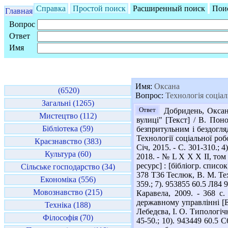
Справка
Простой поиск
Расширенный поиск
Пои
Главная
Вопрос
Ответ
Имя
Имя:
Оксана
(6520)
Вопрос:
Технологія соціал
Загальні (1265)
Ответ
Добридень, Оксано
Мистецтво (112)
вулиці" [Текст] / В. Поно
Бібліотека (59)
безпритульним і бездоглядн
Технології соціальної робо
Краєзнавство (383)
Січ, 2015. - С. 301-310.; 
Культура (60)
2018. - № L X X X II, том
ресурс] : [бібліогр. списо
Сільське господарство (34)
378 Т36 Теслюк, В. М. Техн
Економіка (556)
359.; 7). 953855 60.5 Л84 
Мовознавство (215)
Каравела, 2009. - 368 с.
державному управлінні [Ел
Техніка (188)
Лебедєва, І. О. Типологічн
Філософія (70)
45-50.; 10). 943449 60.5 