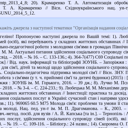
N/domtp_2013_4_8; 20). Крамаренко Т. А. Автоматизація обро
/ Т. А. Крамаренко // Вісн. Східноукраїнського нац. у
/VSUNU_2014_5_12.
ажіть джерела з наступної тематики "Організація надання соціа
еліно! Пропонуємо наступні джерела по Вашій темі: 1). Любе
ей (осіб), які перебувають у складних життєвих обставинах // Інв
ьно-педагогічної роботи з молодими сім'ями в громадах Північної 
а М. М. Актуальні питання здійснення соціального супроводу сім
свід. – 2018. – № 16. – С. 133-136.; 4). 364-7(477) С69 Соціальн
исок] / Від. наук. інформації та бібліографії ЗОУНБ. – Запоріжжя
для сім'ї, дітей та молоді щодо здійснення соціального супроводу
. Соціально-педагогічна підтримка молодої сім'ї // Вісн. ЗНУ. П
ота з сім'ями (у т. ч. прийомні сім'ї та дитячі будинки) (2015) : 
іжжя : ЗОУНБ ім. М. Горького, 2016. – 39 дж.; 8). Лучко М. Пс
 – 2018. – № 3-4. – С. 224-233.; 9). Любецька М. М. Механізми 
 складних життєвих обставинах // Інвестиції: практика та досвід.
ння соціальних послуг в Україні: сучасний стан і напрями удоскон
назв.; 11). 969065 60.5 М75 Молода сім'я: проблеми та умови її с
та молоді, Нац. пед. ун-т ім. М. П. Драгоманова. – К., 2003. –
.-метод. посіб. для вузів / А. Й. Капська [та ін.]. – Тернопіль 
их послуг, здійснення соціального супровіду сімей (осіб), як
8. – № 19. – С. 109-116. – Бібліогр.: 24 назви.; 14). Скоромна 