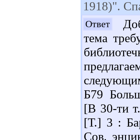
1918)". Сп
Доб
Ответ
тема треб
библиоте
предлаг
следующим
Б79 Больш
[В 30-ти т
[Т.] 3 : Б
Сов. энци