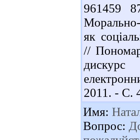
961459 8
Морально-
як соціаль
// Понома
дискурс
електронн
2011. - С. 
Имя:
Ната
Вопрос:
До
пожалуйст