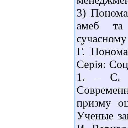
3) Понома
амеб та
сучасному
Г. Понома
Серія: Соц
1. – С. 
Современ
призму оц
Ученые за