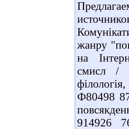
Предлага
источник
Комунікат
жанру "по
на Інтерн
смисл / 
філологія,
Ф80498 87
повсякден
914926 7