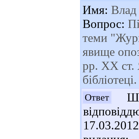
Имя:
Влад
Вопрос:
Пі
теми "Журн
явище опоз
рр. ХХ ст.
бібліотеці
Шан
Ответ
відпові
17.03.201