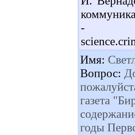
И. Вернад
коммуникац
- Ре
science.cr
Имя:
Свет
Вопрос:
До
пожалуйста
газета "Би
содержание
годы Перв