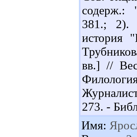
содерж.: 
381.; 2).
история "
Трубникова
вв.] // Ве
Филоло
Журналисти
273. - Библ
Имя:
Ярос