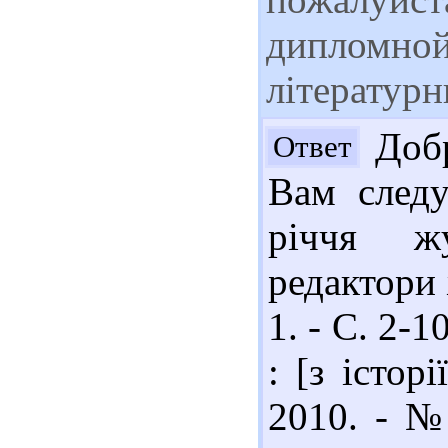
дипломной
літератур
Добр
Ответ
Вам следу
річчя жу
редактори 
1. - С. 2-
: [з істор
2010. - № 