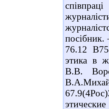
співпра
журналі
журналіст
посібник. 
76.12 В7
этика в ж
В.В. Вор
В.А.Михайл
67.9(4Р
этические