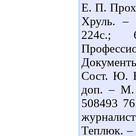
Е. П. Про
Хруль. – 
224с.;
Профессио
Документ
Сост. Ю. В
доп. – М. 
508493 76
журналис
Теплюк. – 