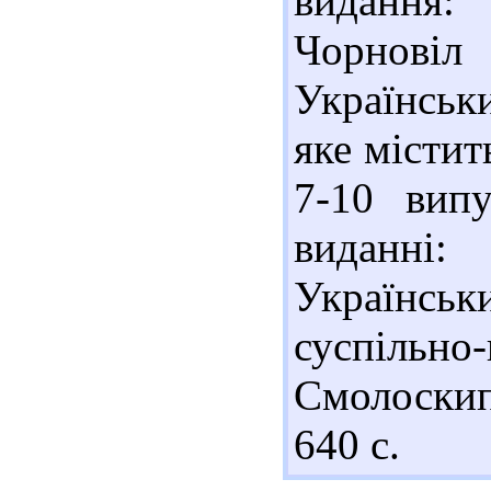
видання:
Чорновіл
Українськи
яке містит
7-10 вип
виданні:
Українськи
суспільн
Смолоскип.
640 с.