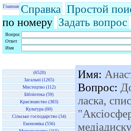
Справка
Простой пои
Главная
по номеру
Задать вопрос
Вопрос
Ответ
Имя
Имя:
Анаст
(6520)
Загальні (1265)
Вопрос:
До
Мистецтво (112)
Бібліотека (59)
ласка, спи
Краєзнавство (383)
Культура (60)
"Аксіосфер
Сільське господарство (34)
медіадиск
Економіка (556)
Мовознавство (215)