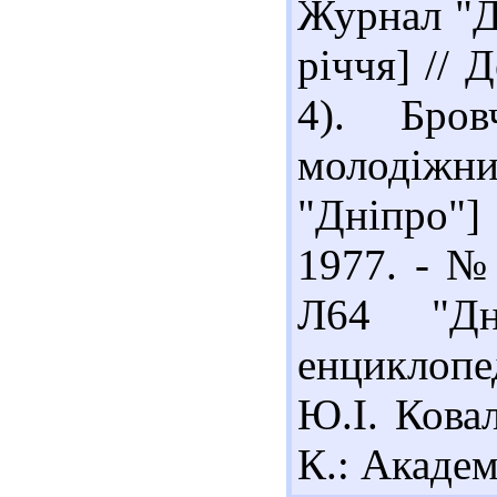
Журнал "Дн
річчя] // Д
4). Бров
молодіжн
"Дніпро"] 
1977. - № 
Л64 "Дні
енциклопе
Ю.І. Ковал
К.: Академ