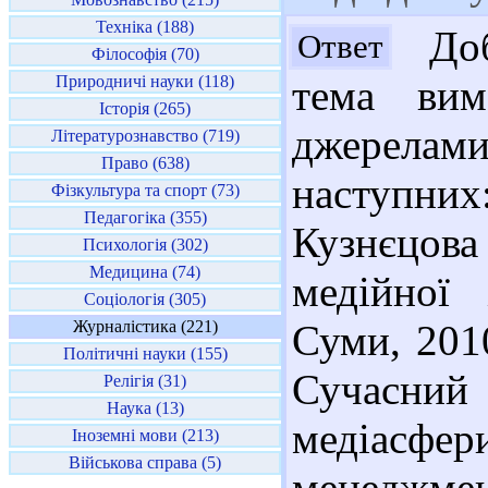
Техніка (188)
Доб
Ответ
Філософія (70)
Природничі науки (118)
тема вим
Історія (265)
джерелам
Літературознавство (719)
Право (638)
наступн
Фізкультура та спорт (73)
Педагогіка (355)
Кузнєцова 
Психологія (302)
Медицина (74)
медійної 
Соціологія (305)
Журналістика (221)
Суми, 2010
Політичні науки (155)
Сучасний
Релігія (31)
Наука (13)
медіасфе
Іноземні мови (213)
Військова справа (5)
менеджмент