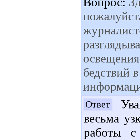
Вопрос:
Зд
пожалуйст
журналистс
разглядыв
освещения
бедствий в
информаци
Ува
Ответ
весьма уз
работы с