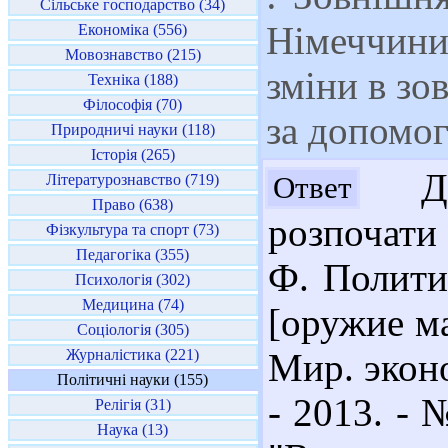
Сільське господарство (34)
Німеччини 
Економіка (556)
Мовознавство (215)
зміни в зо
Техніка (188)
Філософія (70)
за допомог
Природничі науки (118)
Історія (265)
Доб
Ответ
Літературознавство (719)
Право (638)
розпочати
Фізкультура та спорт (73)
Педагогіка (355)
Ф. Полити
Психологія (302)
Медицина (74)
[оружие м
Соціологія (305)
Журналістика (221)
Мир. экон
Політичні науки (155)
- 2013. - 
Релігія (31)
Наука (13)