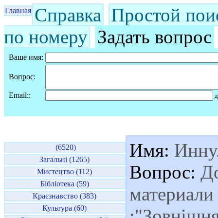
Справка
Простой пои
Главная
по номеру
Задать вопрос
Ваше имя:
Вопрос:
Email::
д
Имя:
Инну
(6520)
Загальні (1265)
Вопрос:
До
Мистецтво (112)
Бібліотека (59)
материали 
Краєзнавство (383)
Культура (60)
:"Зовнішня