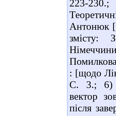
223-230
Теоретичні
Антонюк [та
змісту: 
Німеччини
Помилкова
: [щодо Лів
С. 3.; 6)
вектор зо
після зав