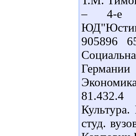
Т.М. Тимо
– 4-е 
ЮД"Юстици
905896 6
Социальна
Германии
Экономика
81.432.4
Культура.
студ. вузо