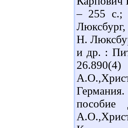
Карпович Г
– 255 с.;
Люксбург, 
Н. Люксбу
и др. : Пи
26.890(4)
А.О.,Хри
Германия.
пособие 
А.О.,Хри