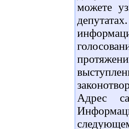
можете у
депутатах
информа
голосова
протяже
выступле
законотвор
Адрес сайт
Информаци
следующем