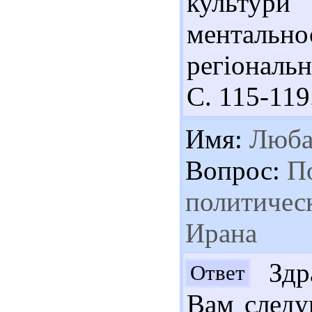
культур
ментальнос
регіональн
С. 115-119
Имя:
Люб
Вопрос:
По
политичес
Ирана
Здра
Ответ
Вам следу