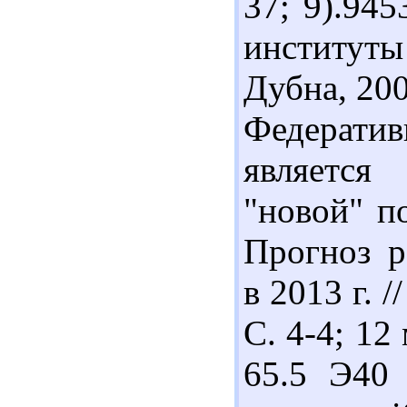
37; 9).94
институт
Дубна, 200
Федерати
является
"новой" п
Прогноз р
в 2013 г. 
С. 4-4; 12
65.5 Э40 