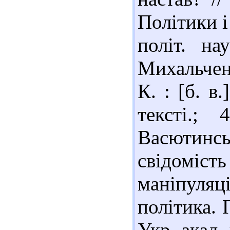
Політики і
політ. на
Михальченк
К. : [б. в.
тексті.;
Васютинс
свідомість
маніпуля
політика. 
Укр. акад. 