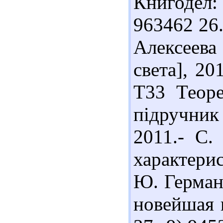
Книгодел:
963462 26.
Алексеева
света], 20
Т33 Теоре
підручник
2011.- С.
характерис
Ю. Германи
новейшая и