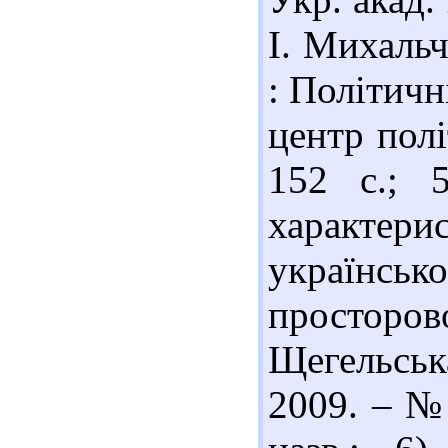
І. Михальч
: Політичн
центр пол
152 с.; 
характер
українськ
простор
Щегельськ
2009. – № 