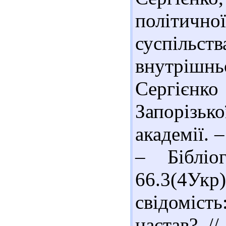
політичн
суспі
внутрішньо
Сергієнк
Запорізь
академії. 
– Бібліо
66.3(4Ук
свідоміст
настав? //