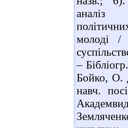
назв.; 6)
аналіз 
політични
молоді /
суспільств
– Бібліогр
Бойко, О.
навч. пос
Академви
Земляченк