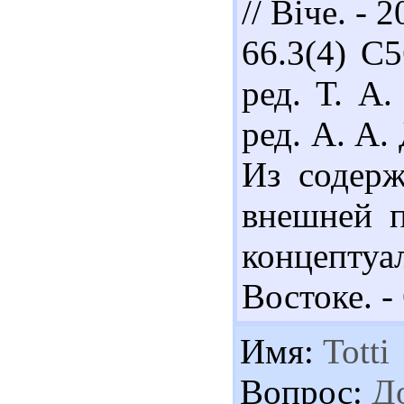
// Віче. - 
66.3(4) С
ред. Т. А.
ред. А. А. 
Из содер
внешней 
концептуа
Востоке. - 
Имя:
Totti
Вопрос:
До