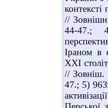
контексті 
// Зовнішн
44-47.;
перспекти
Іраном в 
ХХІ століт
// Зовніш.
47.; 5) 96
активізаці
Перської з