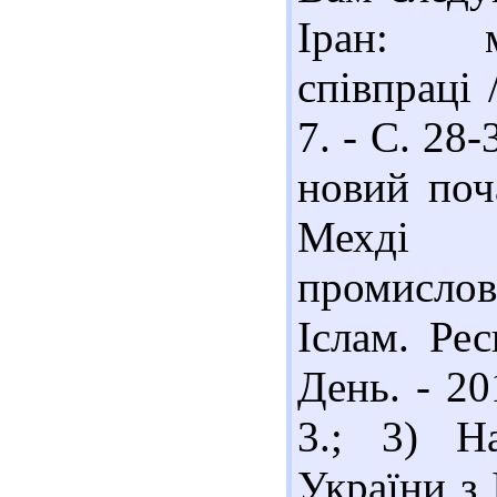
Іран: м
співпраці 
7. - С. 28-
новий поч
Мехді 
промислов
Іслам. Рес
День. - 20
3.; 3) Н
України з 