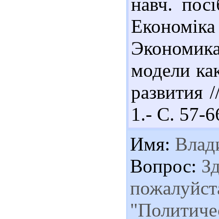
навч. посі
Економік
Экономик
модели ка
развития /
1.- С. 57-6
Имя:
Влади
Вопрос:
Зд
пожалуйста
"Политиче