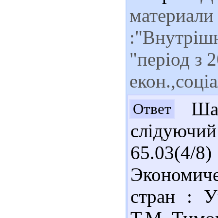
материали 
:"Внутріш
"період з 2
екон.,соці
Шан
Ответ
слідуюч
65.03(4
Экономич
стран : У