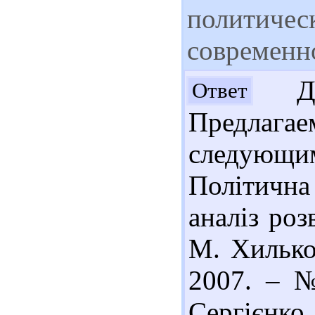
политичес
современн
Доб
Ответ
Предлаг
следующим
Політична
аналіз роз
М. Хилько
2007. – №
Сергієн