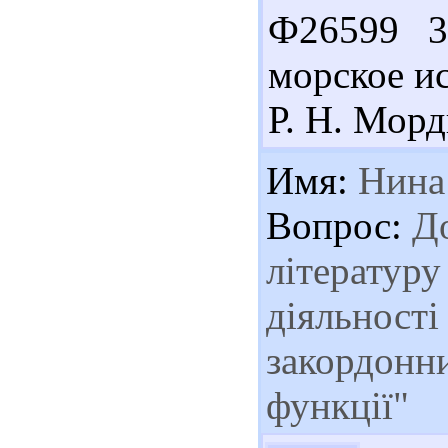
Ф26599 3
морское ис
Р. Н. Мордв
Имя:
Нина
Вопрос:
До
літературу
діяльності
закордонн
функції"