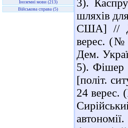
3). Каспр
Іноземні мови (213)
Військова справа (5)
шляхів для
США] // Д
верес. (№ 
Дем. Украї
5). Фішер 
[політ. сит
24 верес. 
Сирійськи
автономії