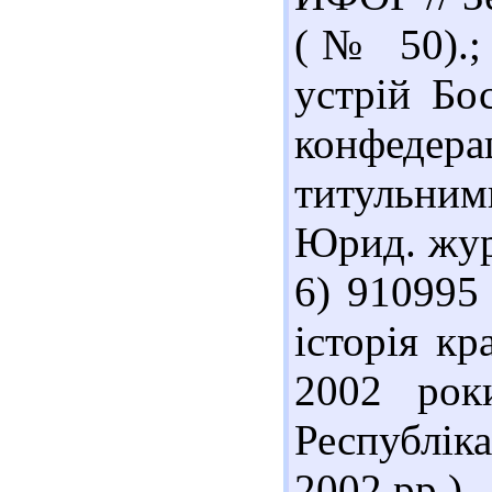
(№ 50).;
устрій Бо
конфедер
титульним
Юрид. журн
6) 910995 
історія к
2002 роки
Республіка
2002 рр.). 