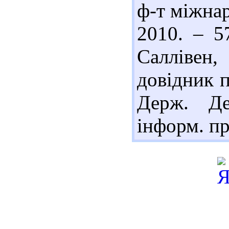
ф-т міжнар
2010. – 5
Саллівен,
довідник п
Держ. Д
інформ. про