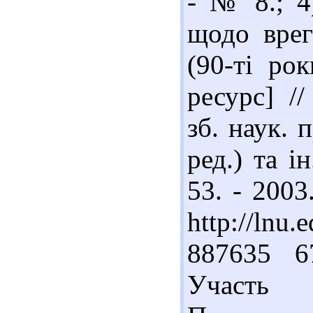
- № 8.; 4
щодо врег
(90-ті ро
ресурс] /
зб. наук. п
ред.) та і
53. - 2003
http://lnu.
887635 6
Участь