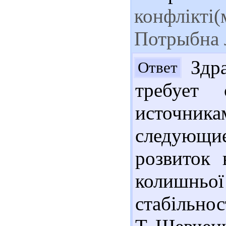
конфлікті(
Потрыбна 
Здра
Ответ
требует 
источни
следующие
розвиток 
колишньо
стабільнос