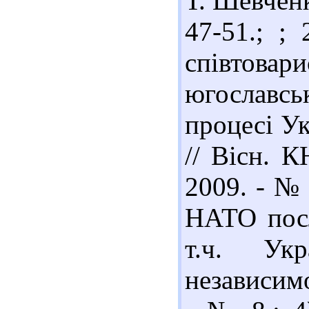
Т. Шевченка
47-51.; ;
співтов
югославсь
процесі Ук
// Вісн. К
2009. - № 
НАТО посл
т.ч. Ук
независимо