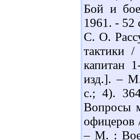
Бой и бое
1961. - 52
С. О. Рас
тактики /
капитан 1
изд.]. – М
с.; 4). 3
Вопросы м
офицеров 
– М. : Вое