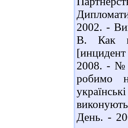
Партнерс
Дипломати
2002. - Ви
В. Как в
[инцидент 
2008. - №
робимо н
українс
виконують
День. - 20