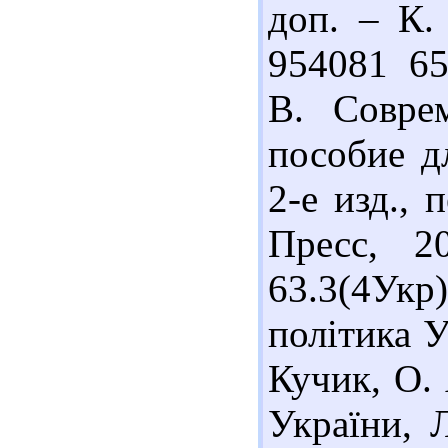
доп. – К. 
954081 65
В. Соврем
пособие дл
2-е изд., 
Пресс, 2
63.3(4Укр
політика У
Кучик, О. 
України, Л