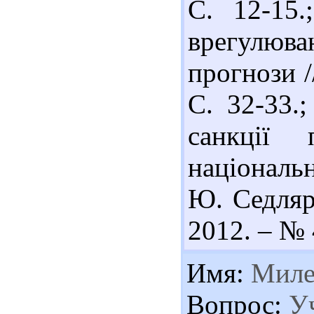
С. 12-15
врегулюван
прогнози /
С. 32-33.
санкції 
національ
Ю. Седляр
2012. – № 
Имя:
Миле
Вопрос:
Уч