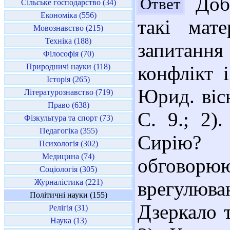
Добр
Ответ
Сільське господарство (34)
Економіка (556)
такі мате
Мовознавство (215)
Техніка (188)
запитання
Філософія (70)
Природничі науки (118)
конфлікт і
Історія (265)
Юрид. вісн
Літературознавство (719)
Право (638)
С. 9.; 2)
Фізкультура та спорт (73)
Педагогіка (355)
Сирію?
Психологія (302)
Медицина (74)
обгово
Соціологія (305)
Журналістика (221)
врегулюв
Політичні науки (155)
Дзеркало т
Релігія (31)
Наука (13)