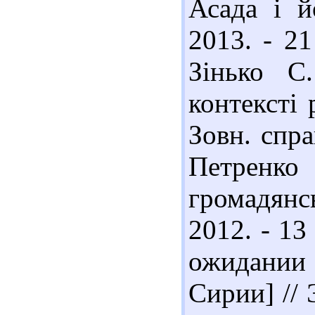
Асада і й
2013. - 21
Зінько С
контексті 
Зовн. спра
Петрен
громадянс
2012. - 13
ожидании 
Сирии] // 