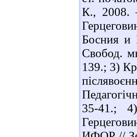
К., 2008. 
Герцегови
Босния и 
Свобод. мы
139.; 3) К
післявоє
Педагогіч
35-41.; 
Герцегови
ИФОР // Зе