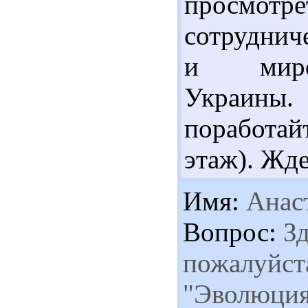
просмо
сотрудни
и мирот
Украины.
поработай
этаж). Жд
Имя:
Анас
Вопрос:
Зд
пожалуйста
"Эволюция