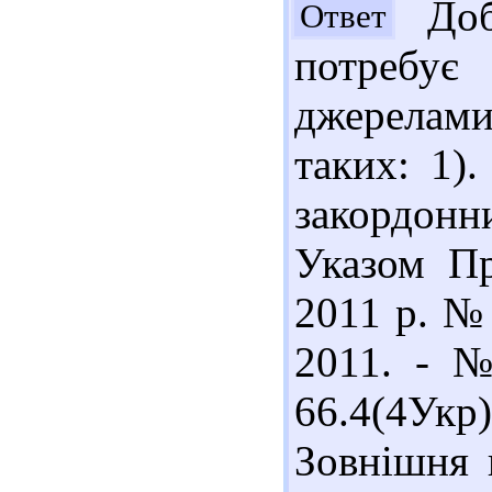
Доб
Ответ
потребу
джерелами
таких: 1)
закордон
Указом Пр
2011 р. № 
2011. - №
66.4(4Ук
Зовнішня 