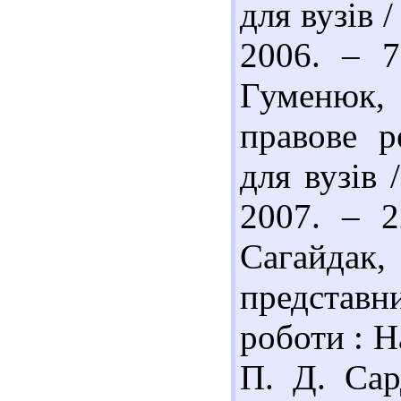
для вузів /
2006. – 7
Гуменюк, 
правове р
для вузів 
2007. – 2
Сагайда
представн
роботи : Н
П. Д. Сар