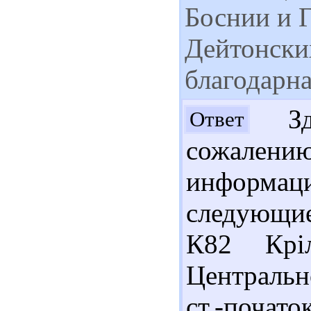
Боснии и 
Дейтонски
благодарна
Здр
Ответ
сожален
информ
следующие
К82 Крі
Центральн
ст.-почато