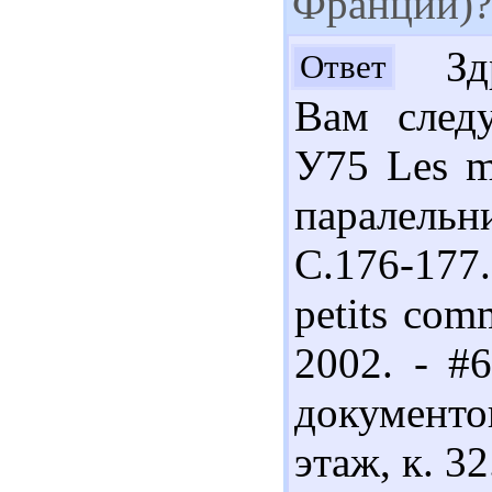
Франции)?
Здра
Ответ
Вам следу
У75 Les ma
паралельн
С.176-177.
petits comm
2002. - #
документо
этаж, к. 32