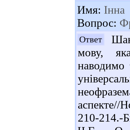
Имя:
Інна
Вопрос:
Фр
Шано
Ответ
мову, як
наводимо 
універса
неофразе
аспекте//Н
210-214.-Б