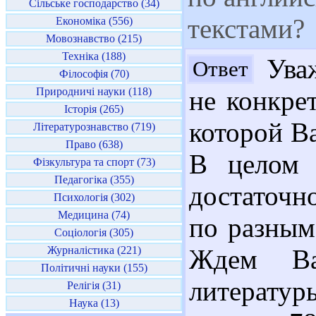
Сільське господарство (34)
текстами?
Економіка (556)
Мовознавство (215)
Техніка (188)
Уваж
Ответ
Філософія (70)
Природничі науки (118)
не конкре
Історія (265)
которой В
Літературознавство (719)
Право (638)
В целом 
Фізкультура та спорт (73)
Педагогіка (355)
достаточн
Психологія (302)
Медицина (74)
по разным
Соціологія (305)
Журналістика (221)
Ждем Ва
Політичні науки (155)
литератур
Релігія (31)
Наука (13)