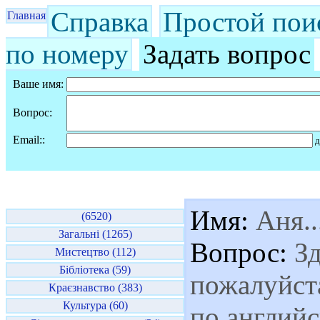
Справка
Простой пои
Главная
по номеру
Задать вопрос
Ваше имя:
Вопрос:
Email::
д
Имя:
Аня....
(6520)
Загальні (1265)
Вопрос:
Зд
Мистецтво (112)
Бібліотека (59)
пожалуйста
Краєзнавство (383)
Культура (60)
по англий