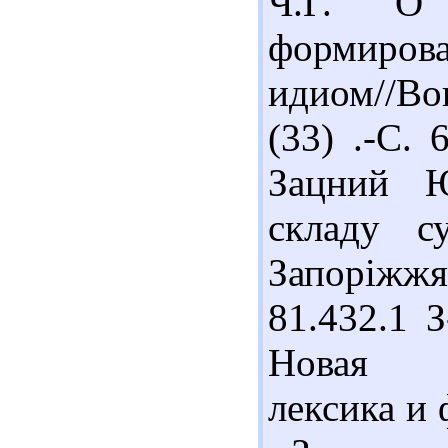
Ч.Г. О 
формиров
идиом//Во
(33) .-С. 
Зацний Ю
складу су
Запоріжжя
81.432.1 
Новая о
лексика и 