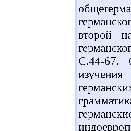
общегерм
германск
второй н
германско
С.44-67.
изучения
германск
граммат
герман
индоев