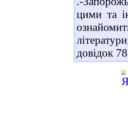
.-Запорож
цими та 
ознайом
літератури
довідок 78