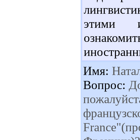
лингвистик
этими и
ознакомит
иностранн
Имя:
Ната
Вопрос:
До
пожалуйста
французско
France"(п