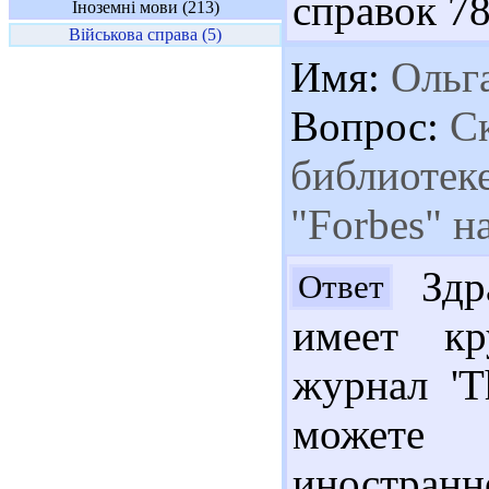
справок 78
Іноземні мови (213)
Військова справа (5)
Имя:
Ольг
Вопрос:
Ск
библиотек
"Forbes" н
Здра
Ответ
имеет кр
журнал 'T
можете 
иностранн