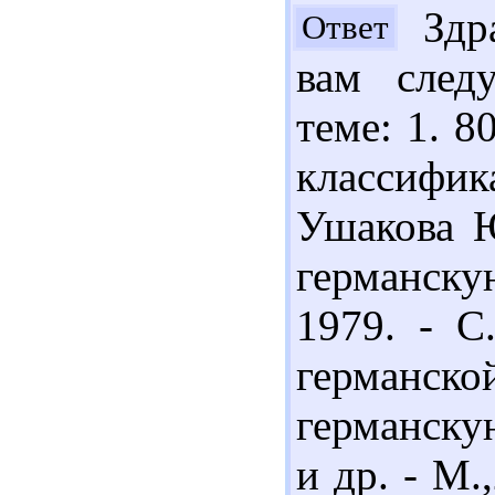
Здра
Ответ
вам след
теме: 1. 8
классифи
Ушакова Ю
германск
1979. - С
германск
германску
и др. - М.