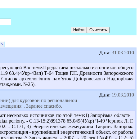
>>
Дата:
31.03.2010
ересующей Вас теме.Предлагаем несколько источников общего
902119 63.4(4Укр-4Зап) Т-64 Тощев Г.Н. Древности Запорожского
72 Список археологічних пам`яток Дніпровського Надпоріжжя
 єтаж,комн. №25).
Дата:
19.03.2010
аний) для курсовой по региональной
змещения". Заранее спасибо.
т несколько источников по этой теме:1) Запорізька область -
ціал регіону. - С.13-15;2)891378 65.049(4Укр) Ч-49 Чернюк Л. Г.
2002. - С.171; 3) Энергетическая жемчужина Таврии: Запорож.
 электростанция - крупнейший энергетический объект, от работы
ударства // Здесь живем. - 2007. - 20 дек.(№49). - С.2; 5)