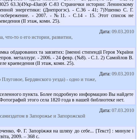
938025 63.3(4Укр-4Зап)6 С-83 Странички истории: Ленинскому
енной энергетики: (Днепрогэс). - С.36 - 41; 7)Ушенко С. Г.
осбережение. - 2007. - №11. - С.14 - 15. Этот список не
едения (II этаж, комн. 25).
Дата:
09.03.2010
 что-то о его истории, развитии,
а обдарованих та завзятих: [іменні стипендії Героя України
ров. металлург. - 2006. - 24 февр. (№8). - С.1. 2) Самойлов В.
ле краеведения (II этаж, комн. 25).
Дата:
09.03.2010
 Плуговое, Бердянского уезда) - одно и тоже,
населенного пункта. Более подробную информацию Вы найдете
m Фотографий этого села 1820 года в нашей библиотеке нет.
Дата:
07.03.2010
самиздатом в Запорожье и Запорожской
нко, Ф. Г. Запоріжжя на шляху до себе... [Текст] : минуле і
іта, 2009. – 368 с.