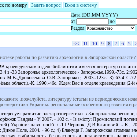
ск по номеру
Задать вопрос
Вход в систему
Дата (DD.MM.YYYY)
от
до
Раздел
<<
11
10
9
8
7
6
5
лиотеке работы по развитию археологии в Запорожской области?
В краеведческом отделе библиотеки имеется литература по инт
63.4 з -33 Запорожье археологическое.- Запорожье,1999.-73с. 2)
ков М.В.,Дровосекова О.В.-Запорожье, 2003.-123с. 3) 63.4 С-
ізька області).-К.,1990.-46с. Ждем Вас в отделе краеведения (2-й
скажите ,пожалуйста, литературу (статьи из периодических изд
роэнергетика Украины: региональные особенности развития и ра
нтересует развитие электроэнергетики в Запорожском регионе,во
ріжжя: Тандем - У, 2007. - 102 с. - Із змісту: Промисловий потен
стей) України: навч. посіб. / Л.Г.Чернюк, Д.В.Клиновий. - К., 
: Дикое Поле, 2004. - 96 с.; 4) Блануца Г. Запорожская атомная
ческая стабильность, безопасность и независимость нашего гос