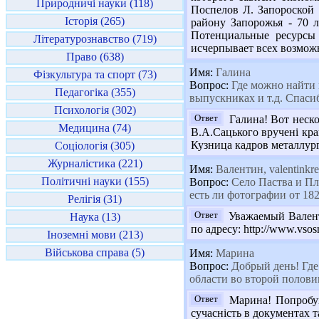
Природничі науки (118)
Поспелов Л. Запороской Т
Історія (265)
району Запорожья - 70 ле
Потенциальные ресурсы 
Літературознавство (719)
исчерпывает всех возможн
Право (638)
Имя:
Галина
Фізкультура та спорт (73)
Вопрос:
Где можно найти 
Педагогіка (355)
выпускниках и т.д. Спаси
Психологія (302)
Ответ
Галина! Вот неско
Медицина (74)
В.А.Сацького вручені кращ
Кузница кадров металлургов
Соціологія (305)
Журналістика (221)
Имя:
Валентин, valentinkre
Політичні науки (155)
Вопрос:
Село Паства и Плу
есть ли фотографии от 182
Релігія (31)
Ответ
Уважаемый Валенти
Наука (13)
по адресу: http://www.vso
Іноземні мови (213)
Військова справа (5)
Имя:
Марина
Вопрос:
Добрый день! Где
области во второй полови
Ответ
Марина! Попробуйт
сучасність в документах та