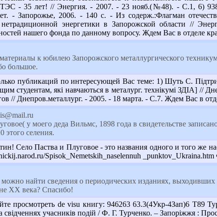
ЭС - 35 лет! // Энергия. - 2007. - 23 нояб.(№48). - С.1, 6) 
т. - Запорожье, 2006. - 140 с. - Из содерж.:Флагман отечеств
нетрадиционной энергетики в Запорожской области // Энерг
остей нашего фонда по данному вопросу. Ждем Вас в отделе краев
материалы к юбилею Запорожского металлургического техникума,
бо большое.
лько публикаций по интересующей Вас теме: 1) Шуть С. Підтримк
им студентам, які навчаються в металург. технікумі ЗДІА] // Днеп
 // Днепров.металлург. - 2005. - 18 марта. - С.7. Ждем Вас в отде
is@mail.ru
говое( у моего деда Вильмс, 1898 года в свидетельстве записано
0 этого селения.
н! Село Паства и Плуговое - это названия одного и того же 
snickij.narod.ru/Spisok_Nemetskih_naselennuh _punktov_Ukraina.ht
 можно найти сведения о периодических изданиях, выходивших 
не ХХ века? Спасибо!
е просмотреть de visu книгу: 946263 63.3(4Укр-4Зап)6 Т89 Турче
 свідченнях учасників подій / Ф. Г. Турченко. – Запоріжжя : Просв