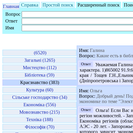
Справка
Простой поиск
Расширенный поиск
Пои
Главная
Вопрос
Ответ
Имя
Имя:
Галина
(6520)
Вопрос:
Какие есть в биб
Загальні (1265)
Ответ
Уважаемая Галина!
Мистецтво (112)
характера. 1)865002 91.9:
Бібліотека (59)
края / Тощев Г.Н.,Ельни
(Дніпропетровська і Запор
Краєзнавство (383)
Культура (60)
Имя:
Ольга
Вопрос:
Добрый день! Под
Сільське господарство (34)
экономике по теме "Элект
Економіка (556)
Ответ
Ольга! Если Вас и
Мовознавство (215)
регіон можливостей. - Запо
Техніка (188)
Економіка регіонів (обла
АЭС - 20 лет. - Запорожье
Філософія (70)
которого зависит экономи