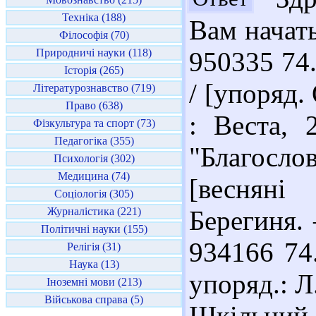
Техніка (188)
Вам начат
Філософія (70)
Природничі науки (118)
950335 74.
Історія (265)
/ [упоряд. 
Літературознавство (719)
Право (638)
: Веста, 
Фізкультура та спорт (73)
Педагогіка (355)
"Благосло
Психологія (302)
Медицина (74)
[весняні
Соціологія (305)
Журналістика (221)
Берегиня. 
Політичні науки (155)
934166 74
Релігія (31)
Наука (13)
упоряд.: Л
Іноземні мови (213)
Військова справа (5)
Шкільний