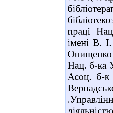
бібліо
бібліотеко
праці Нац
імені В. І
Онищенко (
Нац. б-ка 
Асоц. б-к 
Вернадсь
.Управлін
діяльністю