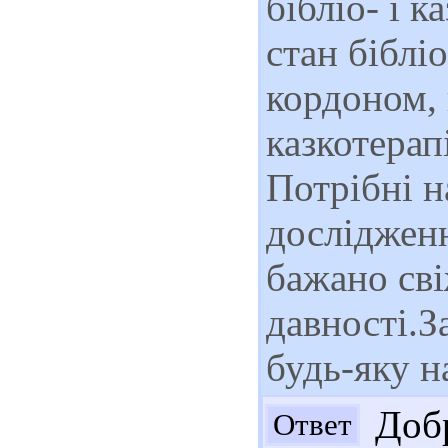
бібліо- і к
стан бібліо
кордоном, 
казкотерапі
Потрібні на
дослідженн
бажано сві
давності.З
будь-яку н
Добр
Ответ