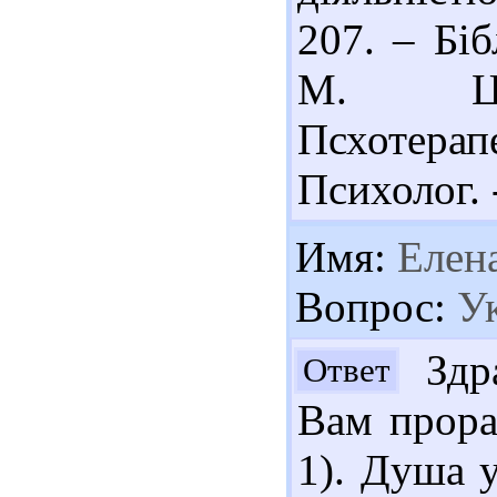
207. – Біб
М. Ці
Псхотерап
Психолог. 
Имя:
Елен
Вопрос:
Ук
Здра
Ответ
Вам прора
1). Душа у