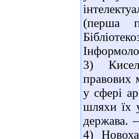
інтелекту
(перша п
Бібліотек
Інформолог
3) Кисе
правових 
у сфері ар
шляхи їх 
держава. –
4) Новоха