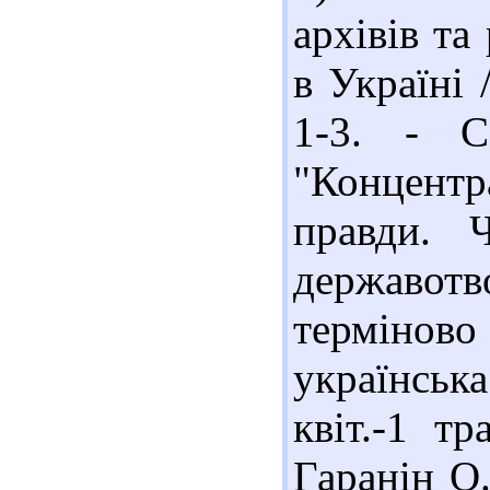
архівів та
в Україні 
1-3. - С
"Концентр
правди. 
державот
термінов
українська
квіт.-1 т
Гаранін О.