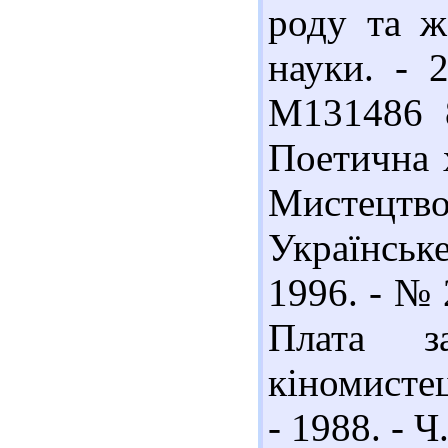
роду та ж
науки. - 
М131486 8
Поетична х
Мистецтво.
Українське 
1996. - № 
Плата з
кіномистец
- 1988. - Ч