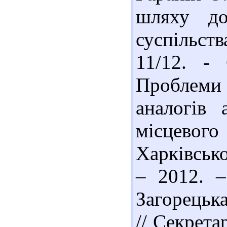
шляху до
суспільства
11/12. -
Проблеми
аналогів 
місцевог
Харківсько
– 2012. –
Загорецьк
// Секрета