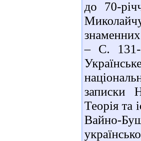
до 70-річ
Миколайчу
знаменних 
– С. 131-
Українськ
національ
записки 
Теорія та і
Вайно-Бу
українськ