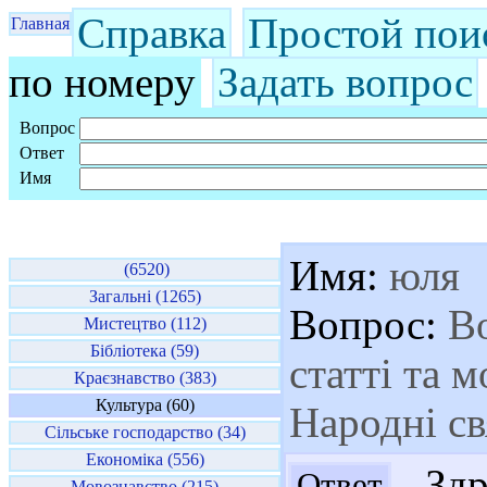
Справка
Простой пои
Главная
по номеру
Задать вопрос
Вопрос
Ответ
Имя
Имя:
юля
(6520)
Загальні (1265)
Вопрос:
Во
Мистецтво (112)
Бібліотека (59)
статті та 
Краєзнавство (383)
Культура (60)
Народні св
Сільське господарство (34)
Економіка (556)
Здра
Ответ
Мовознавство (215)