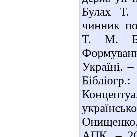
Булах Т.
чинник по
Т. М. Б
Формува
Україні. –
Бібліогр.
Концепту
українськ
Онищенко,
АПК. – 20