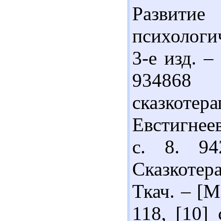
Развити
психологич
3-е изд. –
934868 
сказкотера
Евстигнеев
с. 8. 94
Сказкотер
Ткач. – [М
118, [10] 