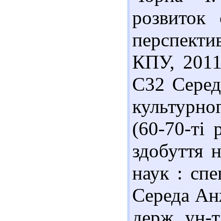
розвиток 
перспектив
КПУ, 2011
С32 Серед
культурно
(60-70-ті 
здобуття н
наук : спе
Середа Ан
держ. ун-т