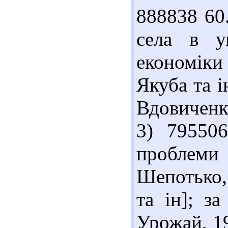
888838 60
села в у
економіки 
Якуба та і
Вдовиченка
3) 795506
проблеми
Шепотько, 
та ін]; з
Урожай, 19