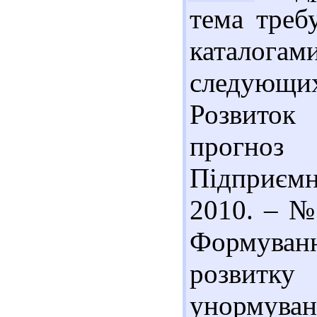
тема треб
каталогам
следующих
Розвиток 
прогно
Підприємни
2010. – № 
Формува
розвитку 
унорм