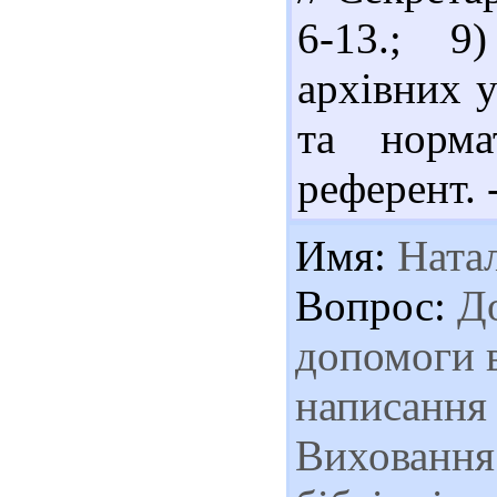
6-13.; 9
архівних у
та норма
референт. -
Имя:
Ната
Вопрос:
До
допомоги в
написання 
Виховання