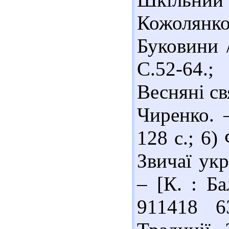
Кожолянко
Буковини 
С.52-64.
Весняні св
Чиренко. 
128 с.; 6
Звичаї укр
– [К. : Ба
911418 6