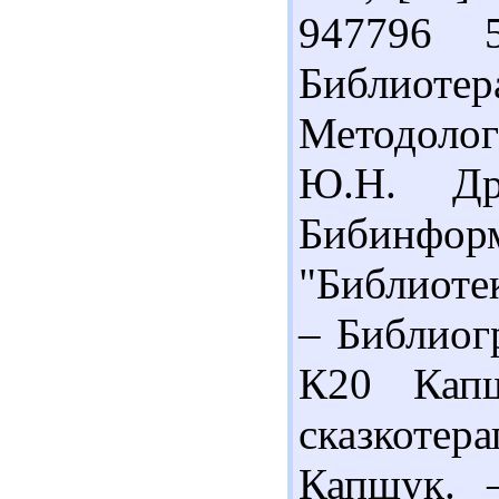
947796 
Библиотер
Методолог
Ю.Н. Др
Бибинфо
"Библиотек
– Библиогр
К20 Кап
сказкотера
Капшук. 