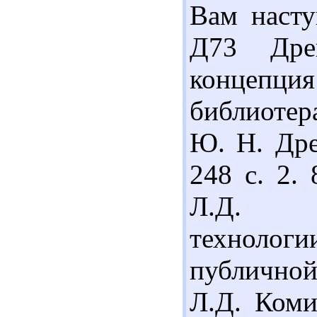
Вам насту
Д73 Дре
концепци
библиотера
Ю. Н. Дре
248 с. 2.
Л.Д. Со
технолог
публичной 
Л.Д. Коми