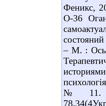
Феникс, 20
О-36 Оган
самоакт
состояний 
– М. : Ось
Терапевти
историям
психологія
№ 11. –
78.34(4Ук