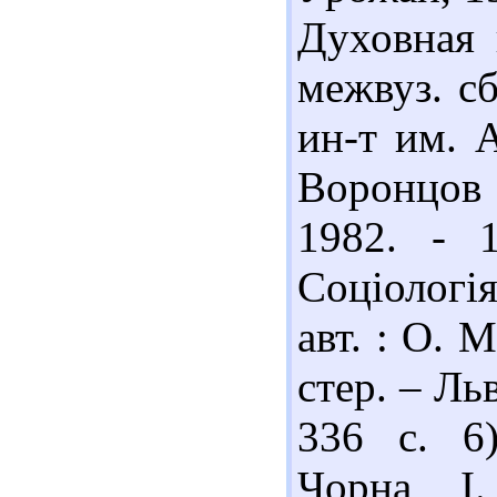
Духовная 
межвуз. сб
ин-т им. А
Воронцов (
1982. - 
Соціологі
авт. : О. М
стер. – Ль
336 с. 6
Чорна І.