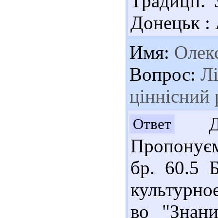
Традиції. 
Донецьк : 
Имя:
Олек
Вопрос:
Лі
ціннісний 
Доб
Ответ
Пропонуєм
бр. 60.5 
культурное
во "Знани