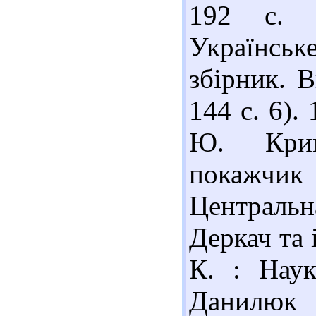
192 с. 
Українське
збірник. В
144 с. 6).
Ю. Крим
покажчик
Центральн
Деркач та і
К. : Наук
Данилюк 