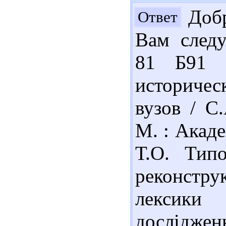
Добр
Ответ
Вам следу
81 Б91 Б
историчес
вузов / С
М. : Акаде
Т.О. Типо
реконстру
лексики 
досліджен