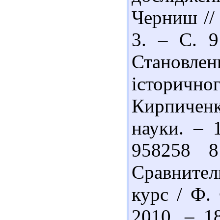
Черниш //
3. – С. 9
Становлен
історичн
Кирпиченко
науки. – 
958258 
Сравните
курс / Ф.
2010. – 1