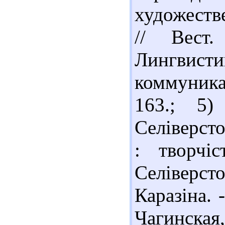
художеств
// Вест
Лингвис
коммуника
163.; 5)
Селіверсто
: творчі
Селіверсто
Каразіна. 
Чагинская