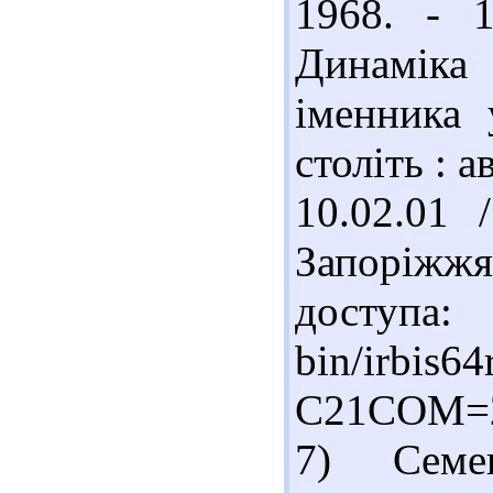
1968. - 
Динаміка
іменника 
століть : а
10.02.01
Запоріжж
доступа: 
bin/irbis64
C21COM=
7) Семе