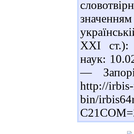
словотвір
значенням
українські
XXI ст.):
наук: 10.0
— Запор
http://irbi
bin/irbis64
C21COM=