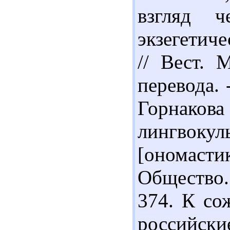
взгляд ч
экзегетиче
// Вест. 
перевода. 
Горнаков
лингвоку
[ономасти
Общество. 
374. К со
российс