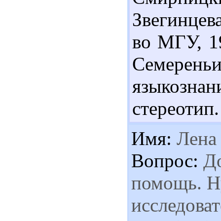
Звегинцева
во МГУ, 19
Семереньи
языкознан
стереотип.
Имя:
Лена
Вопрос:
До
помощь. Н
исследоват