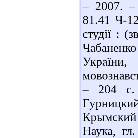
– 2007. –
81.41 Ч-1
студії : (з
Чабаненк
України,
мовознавст
– 204 с.
Гурницки
Крымский
Наука, гл.