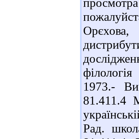
просмот
пожалуйст
Орєхов
дистрибути
дослідженн
філологія
1973.- Ви
81.411.4 
українські
Рад. школ