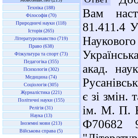
Техніка (188)
Вам наст
Філософія (70)
Природничі науки (118)
81.411.4 
Історія (265)
Наукового
Літературознавство (719)
Право (638)
Українськ
Фізкультура та спорт (73)
Педагогіка (355)
акад. нау
Психологія (302)
Медицина (74)
Русанівськ
Соціологія (305)
Журналістика (221)
є зі змін. 
Політичні науки (155)
ім. М. П. 
Релігія (31)
Наука (13)
Ф70682 
Іноземні мови (213)
Військова справа (5)
"Літерат