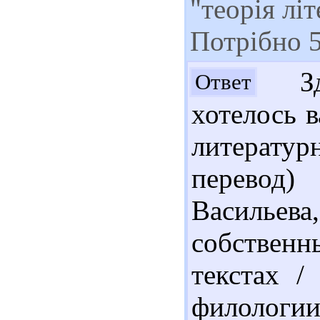
"теорія лі
Потрібно 5
Здр
Ответ
хотелось в
литерату
перевод)
Василье
собствен
текстах /
филологии.