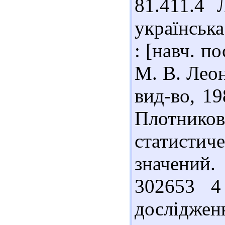
81.411.4 
українська
: [навч. по
М. В. Леон
вид-во, 19
Плотник
статисти
значений.
302653 4
досліджен