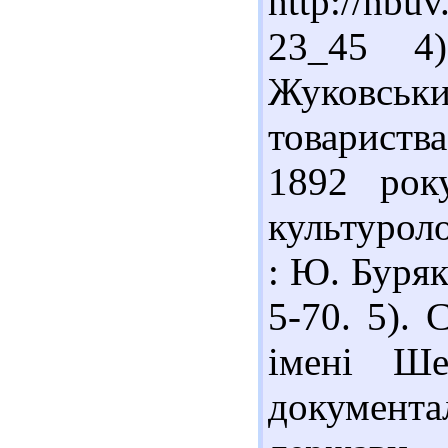
http://nbu
23_45 4)
Жуковськ
товариств
1892 рок
культуроло
: Ю. Буряк 
5-70. 5). 
імені Ше
документа