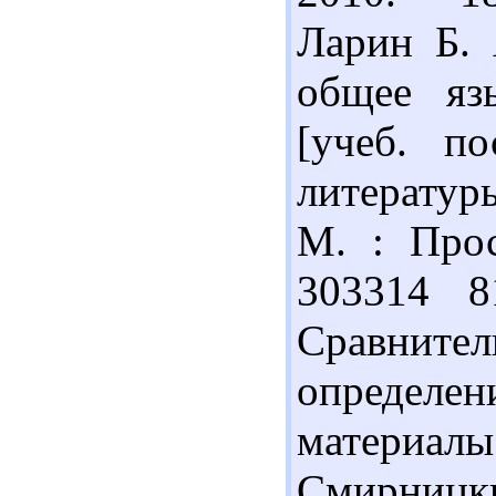
Ларин Б. 
общее яз
[учеб. п
литературы
М. : Прос
303314 
Сравните
определе
материалы
Смирницк