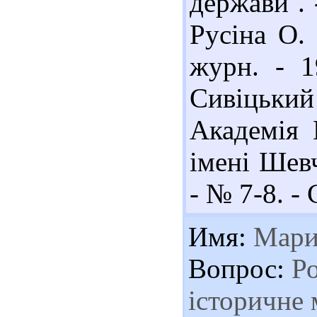
держави . 
Русіна О.
журн. - 1
Сивіцьк
Академія 
імені Шевч
- № 7-8. - 
Имя:
Мари
Вопрос:
Ро
історичне 