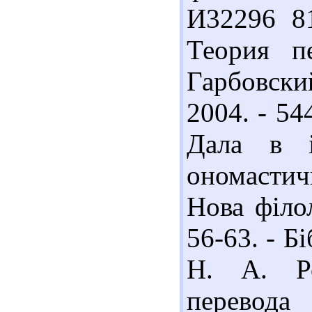
И32296 81
Теория п
Гарбовски
2004. - 54
Дала в і
ономастич
Нова філол
56-63. - Бі
Н. А. Ро
перевод