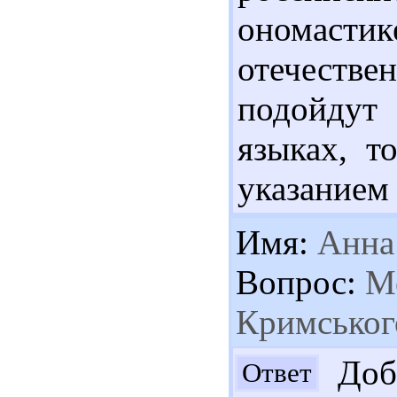
ономас
отечестве
подойдут
языках, т
указанием 
Имя:
Анна
Вопрос:
Мо
Кримськог
Добр
Ответ