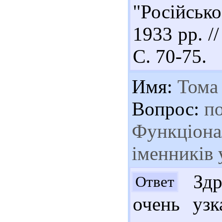
"Російськ
1933 рр. /
С. 70-75.
Имя:
Тома
Вопрос:
по
Функціона
іменників 
Здра
Ответ
очень узк