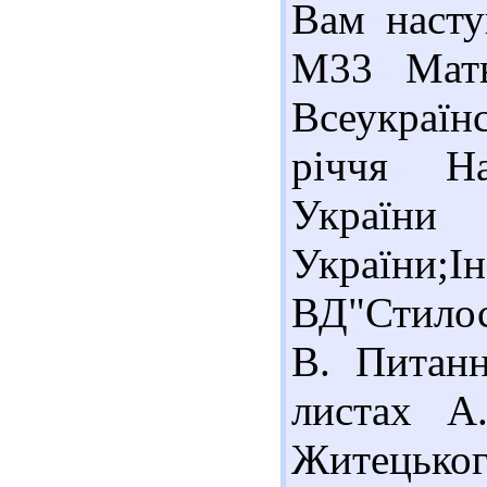
Вам насту
М33 Матв
Всеукраїн
річчя На
України
України;
ВД"Стилос"
В. Питанн
листах А
Житецького