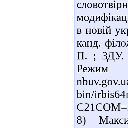
словотві
модифікац
в новій ук
канд. філо
П. ; ЗДУ.
Режим д
nbuv.gov.u
bin/irbis64
C21COM=2
8) Макс