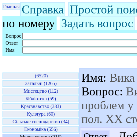
Справка
Простой пои
Главная
по номеру
Задать вопрос
Вопрос
Ответ
Имя
Имя:
Вика
(6520)
Загальні (1265)
Вопрос:
Ви
Мистецтво (112)
Бібліотека (59)
проблем у
Краєзнавство (383)
Культура (60)
пол. XX ст
Сільське господарство (34)
Економіка (556)
Добр
Ответ
Мовознавство (215)