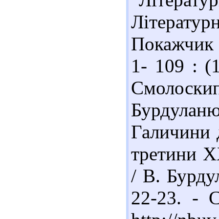
Літерат
Покажчик з
1- 109 : (
Смолоски
Бурдуланю
Галичини 
третини XX
/ В. Бурду
22-23. - 