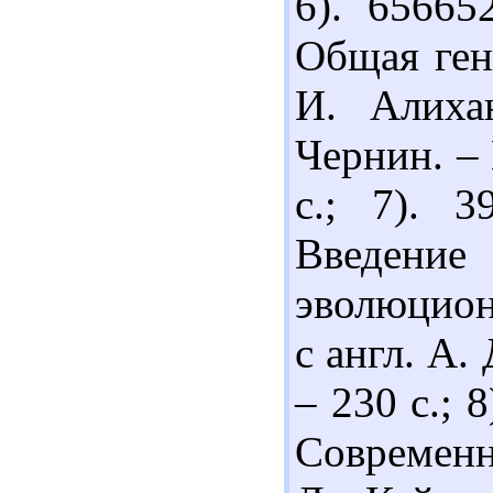
6). 65665
Общая гене
И. Алиха
Чернин. – 
с.; 7). 
Введен
эволюционн
с англ. А.
– 230 с.; 
Современна