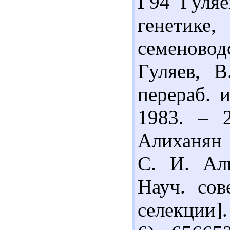
Г94 Гуляе
генетик
семеновод
Гуляев, В
перераб. и
1983. – 
Алиханян 
С. И. Ал
Науч. сов
селекции].