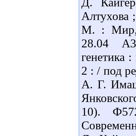
Д. Кайге
Алтухова ;
М. : Мир,
28.04 А
генетика : 
2 : / под р
А. Г. Има
Янковского
10). Ф5
Современна