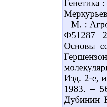
Генетика : 
Меркурьева
– М. : Агр
Ф51287 2
Основы со
Гершензо
молекуляр
Изд. 2-е, 
1983. – 5
Дубинин Н