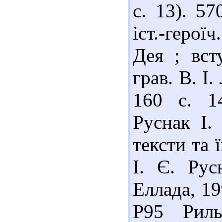
с. 13). 5
іст.-героїч
Дея ; вст
грав. В. І.
160 с. 1
Руснак І.
тексти та ї
І. Є. Рус
Еллада, 19
Р95 Риль