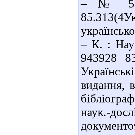
– № 5. 
85.313(4
українсько
– К. : Нау
943928 8
Українськ
видання, в
бібліограф
наук.-дос
документоз