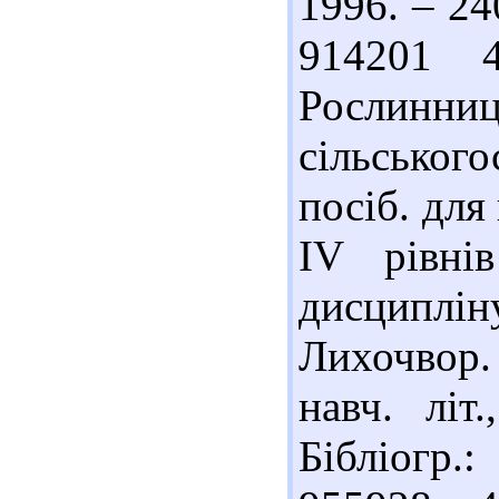
1996. – 240
914201 
Рослинниц
сільськог
посіб. для
IV рівні
дисциплін
Лихочвор. 
навч. літ
Бібліогр.