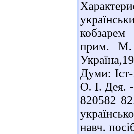
Характери
українськ
кобзарем 
прим. М.
Україна,19
Думи: Іст-
О. І. Дея. 
820582 82
українськ
навч. посі