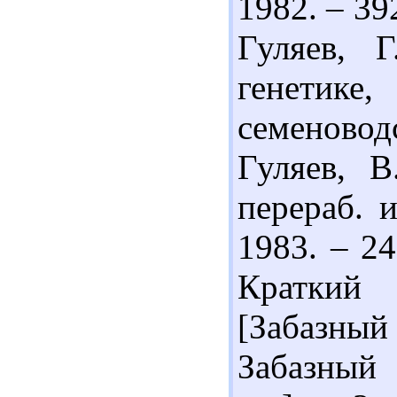
1982. – 392
Гуляев, 
генетик
семеновод
Гуляев, В
перераб. и
1983. – 24
Краткий
[Забазный
Забазный 