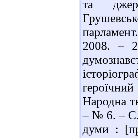
та джер
Грушевс
парламент.
2008. – 2
думозн
історіогр
героїчний
Народна тв
– № 6. – С
думи : [п