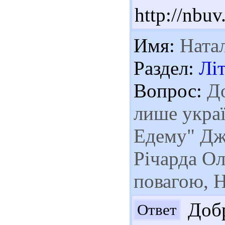
http://nbu
Имя:
Ната
Раздел:
Лі
Вопрос:
До
лише украї
Едему" Дж
Річарда Ол
повагою, Н
Добр
Ответ