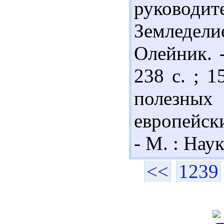
руковод
Земледелие
Олейник. -
238 с. ; 
полезны
европейски
- М. : Наук
<<
1239