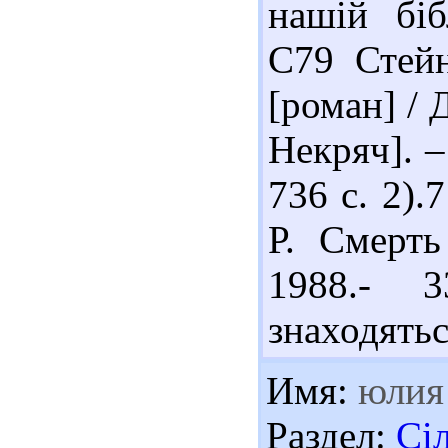
нашій біб
С79 Стейн
[роман] / 
Некряч]. –
736 с. 2).
Р. Смерть
1988.- 
знаходятьс
Имя:
юлия
Раздел:
Сі