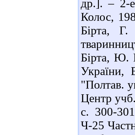
др.]. – 2-
Колос, 198
Бірта, Г
тваринництв
Бірта, Ю. 
України, 
"Полтав. ун
Центр учб. 
с. 300-301
Ч-25 Частн