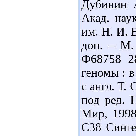
Дубинин /
Акад. нау
им. Н. И. 
доп. – М. 
Ф68758 2
геномы : в 
с англ. Т.
под ред. Н
Мир, 1998
С38 Синге