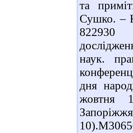
та примі
Сушко. – К
822930 
досліджен
наук. пра
конференц
дня народ
жовтня 
Запоріжж
10).М306