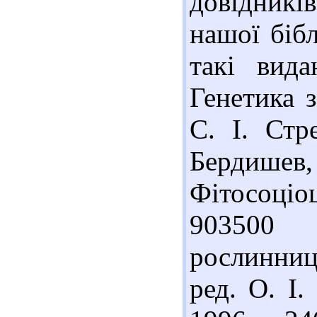
довідників
нашої біб
такі вид
Генетика з
С. І. Стр
Бердише
Фітосоціо
903500
рослинницт
ред. О. І.