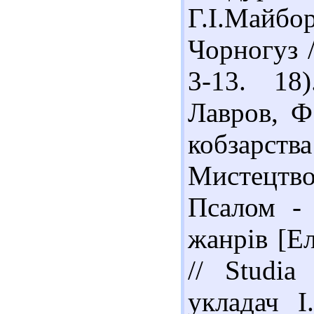
Г.І.Майб
Чорногуз /
3-13. 18
Лавров, Ф.
кобзарства
Мистецтво,
Псалом - 
жанрів [Ел
// Studia
укладач І