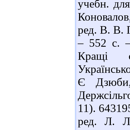
учебн. для
Коновалов
ред. В. В.
– 552 с. –
Кращі с
Українсько
Є Дзюби
Держсільго
11). 64319
ред. Л. Л