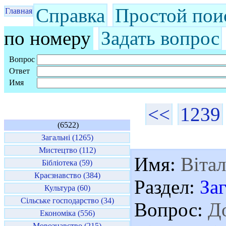
Справка
Простой пои
Главная
по номеру
Задать вопрос
Вопрос
Ответ
Имя
<<
1239
(6522)
Загальні (1265)
Мистецтво (112)
Имя:
Вітал
Бібліотека (59)
Краєзнавство (384)
Раздел:
За
Культура (60)
Сільське господарство (34)
Вопрос:
До
Економіка (556)
Мовознавство (215)