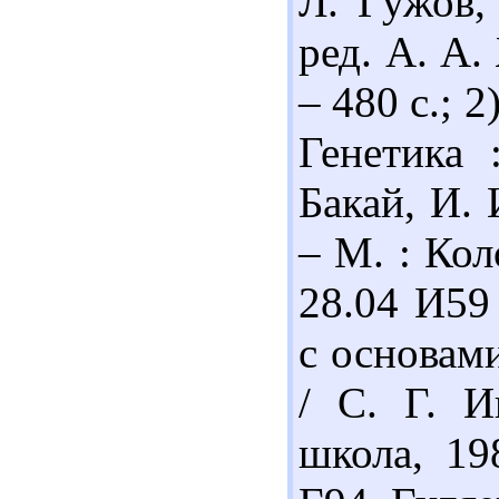
Л. Гужов,
ред. А. А.
– 480 с.; 
Генетика 
Бакай, И. 
– М. : Кол
28.04 И59
с основами
/ С. Г. И
школа, 19