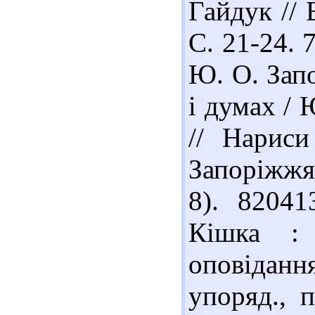
Гайдук // 
С. 21-24. 
Ю. О. Запо
і думах / 
// Нариси
Запоріжжя 
8). 82041
Кішка : 
оповідання
упоряд., п