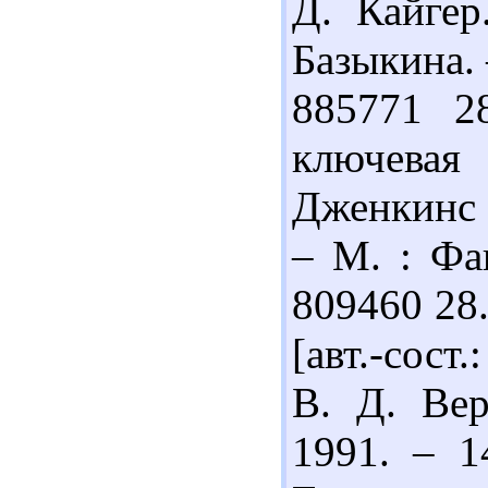
Д. Кайгер
Базыкина. 
885771 2
ключевая
Дженкинс ;
– М. : Фаи
809460 28.
[авт.-сост
В. Д. Вер
1991. – 1