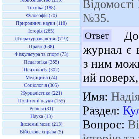
Відомості 
Техніка (188)
№35.
Філософія (70)
Природничі науки (118)
Історія (265)
Доб
Ответ
Літературознавство (719)
журнал є 
Право (638)
Фізкультура та спорт (73)
з ним можн
Педагогіка (355)
Психологія (302)
ий поверх,
Медицина (74)
Соціологія (305)
Имя:
Наді
Журналістика (221)
Політичні науки (155)
Раздел:
Ку
Релігія (31)
Наука (13)
Вопрос:
Ві
Іноземні мови (213)
Військова справа (5)
історію та