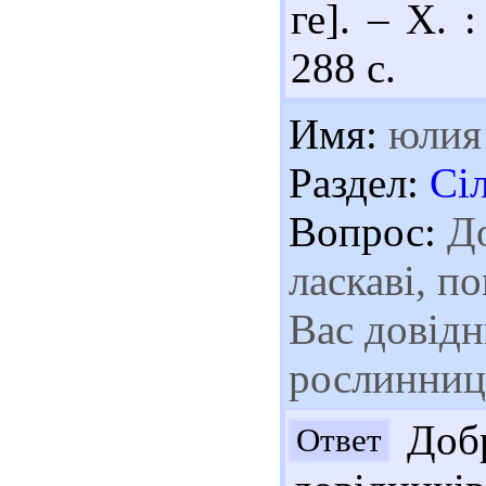
ге]. – Х. 
288 с.
Имя:
юлия
Раздел:
Сі
Вопрос:
До
ласкаві, п
Вас довідни
рослинницт
Добр
Ответ