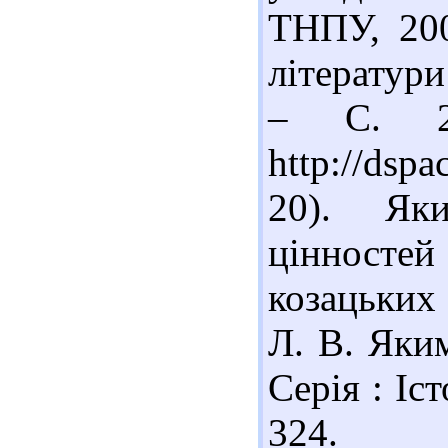
ТНПУ, 200
літератури
– С. 20
http://dsp
20). Як
цінносте
козацьких
Л. В. Яким
Серія : Іст
324. 