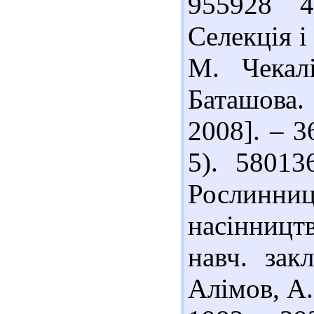
955928 4
Селекція і
М. Чекал
Баташова.
2008]. – 36
5). 5801
Рослинни
насінництва
навч. зак
Алімов, А.