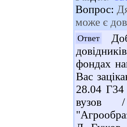
Вопрос:
Дя
може є дов
Доб
Ответ
довідник
фондах на
Вас заціка
28.04 Г34
вузов /
"Агрообра