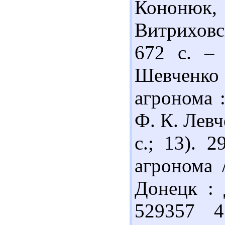
Кононюк, 
Витриховс
672 с. – 
Шевченк
агронома :
Ф. К. Левч
с.; 13). 
агронома /
Донецк : 
529357 4