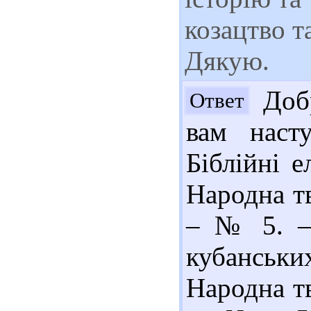
козацтво т
Дякую.
Добр
Ответ
вам наст
Біблійні е
Народна тв
– № 5. – 
кубанських
Народна тв