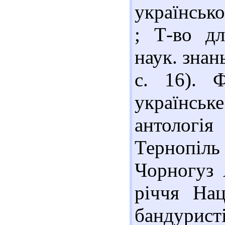
українськ
; Т-во д
наук. знань
с. 16). 
українсь
антологія
Тернопіл
Чорногуз 
річчя Нац
бандур