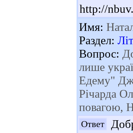
http://nbu
Имя:
Ната
Раздел:
Лі
Вопрос:
До
лише украї
Едему" Дж
Річарда Ол
повагою, Н
Добр
Ответ