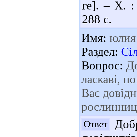
ге]. – Х. 
288 с.
Имя:
юлия
Раздел:
Сі
Вопрос:
До
ласкаві, п
Вас довідни
рослинницт
Добр
Ответ