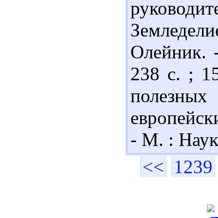
руковод
Земледелие
Олейник. -
238 с. ; 
полезны
европейски
- М. : Наук
<<
1239