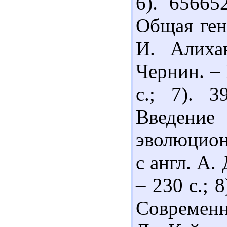
6). 65665
Общая гене
И. Алиха
Чернин. – 
с.; 7). 
Введен
эволюционн
с англ. А.
– 230 с.; 
Современна