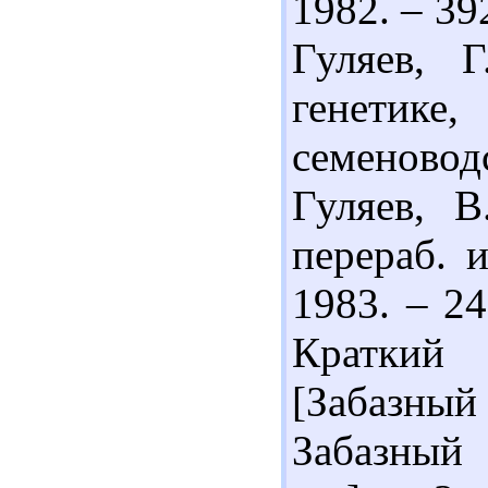
1982. – 392
Гуляев, 
генетик
семеновод
Гуляев, В
перераб. и
1983. – 24
Краткий
[Забазный
Забазный 