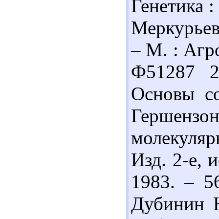
Генетика : 
Меркурьева
– М. : Агр
Ф51287 2
Основы со
Гершензо
молекуляр
Изд. 2-е, 
1983. – 5
Дубинин Н