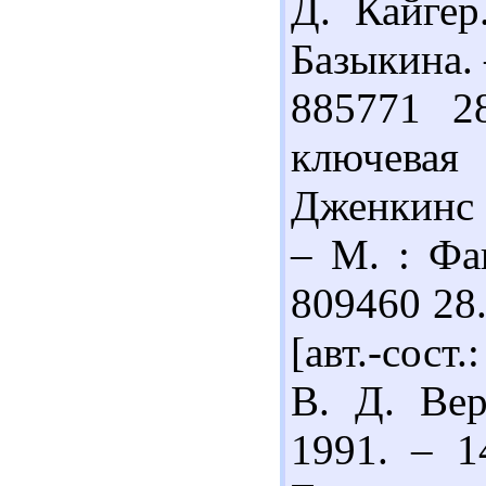
Д. Кайгер
Базыкина. 
885771 2
ключевая
Дженкинс ;
– М. : Фаи
809460 28.
[авт.-сост
В. Д. Вер
1991. – 1