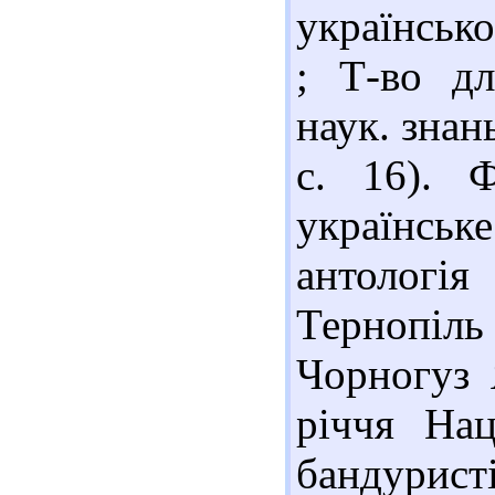
українськ
; Т-во д
наук. знань
с. 16). 
українсь
антологія
Тернопіл
Чорногуз 
річчя Нац
бандур