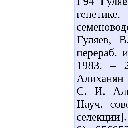
Г94 Гуляе
генетик
семеновод
Гуляев, В
перераб. и
1983. – 
Алиханян 
С. И. Ал
Науч. сов
селекции].