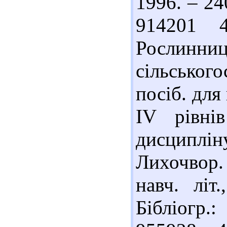
1996. – 240
914201 
Рослинниц
сільськог
посіб. для
IV рівні
дисциплін
Лихочвор. 
навч. літ
Бібліогр.