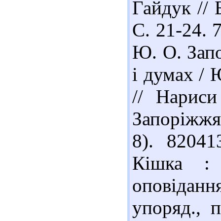
Гайдук // 
С. 21-24. 
Ю. О. Запо
і думах / 
// Нариси
Запоріжжя 
8). 82041
Кішка : 
оповідання
упоряд., п