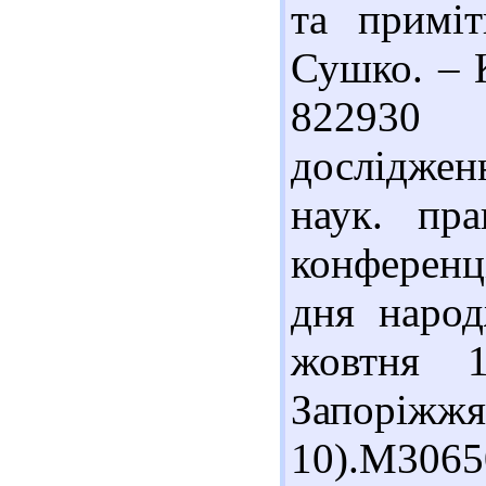
та примі
Сушко. – К
822930 
досліджен
наук. пра
конференц
дня народ
жовтня 
Запоріжж
10).М306