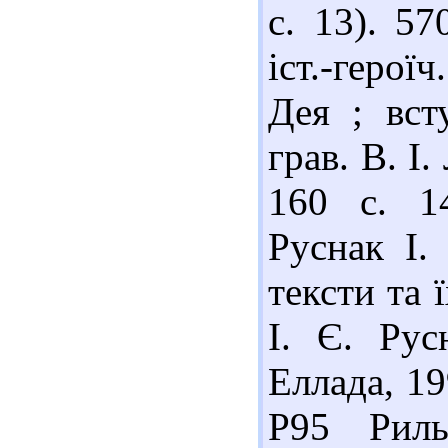
с. 13). 5
іст.-героїч
Дея ; вст
грав. В. І.
160 с. 1
Руснак І.
тексти та ї
І. Є. Рус
Еллада, 19
Р95 Риль