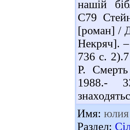
нашій біб
С79 Стейн
[роман] / 
Некряч]. –
736 с. 2).
Р. Смерть
1988.- 
знаходятьс
Имя:
юлия
Раздел:
Сі