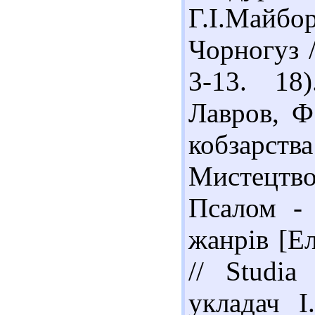
Г.І.Майб
Чорногуз /
3-13. 18
Лавров, Ф.
кобзарства
Мистецтво,
Псалом - 
жанрів [Ел
// Studia
укладач І