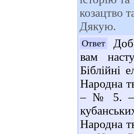
козацтво т
Дякую.
Добр
Ответ
вам наст
Біблійні е
Народна тв
– № 5. – 
кубанських
Народна тв