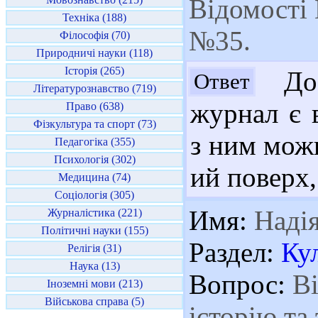
Відомості 
Техніка (188)
№35.
Філософія (70)
Природничі науки (118)
Історія (265)
Доб
Ответ
Літературознавство (719)
журнал є 
Право (638)
Фізкультура та спорт (73)
з ним можн
Педагогіка (355)
Психологія (302)
ий поверх,
Медицина (74)
Соціологія (305)
Имя:
Наді
Журналістика (221)
Політичні науки (155)
Раздел:
Ку
Релігія (31)
Наука (13)
Вопрос:
Ві
Іноземні мови (213)
Військова справа (5)
історію та