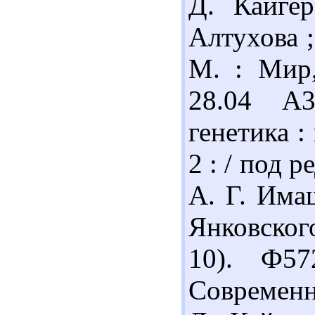
Д. Кайге
Алтухова ;
М. : Мир,
28.04 А
генетика : 
2 : / под р
А. Г. Има
Янковского
10). Ф5
Современна