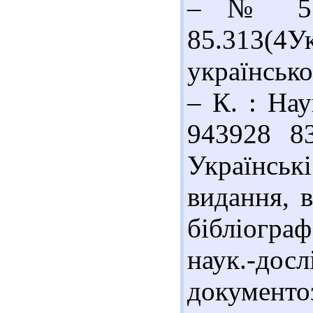
– № 5. 
85.313(4
українсько
– К. : Нау
943928 8
Українськ
видання, в
бібліограф
наук.-дос
документоз