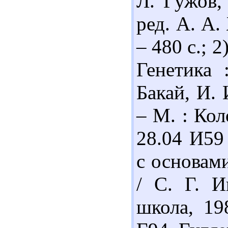
Л. Гужов,
ред. А. А.
– 480 с.; 
Генетика 
Бакай, И. 
– М. : Кол
28.04 И59
с основами
/ С. Г. И
школа, 19