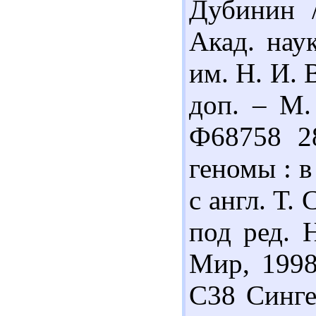
Дубинин /
Акад. нау
им. Н. И. 
доп. – М. 
Ф68758 2
геномы : в 
с англ. Т.
под ред. Н
Мир, 1998
С38 Синге