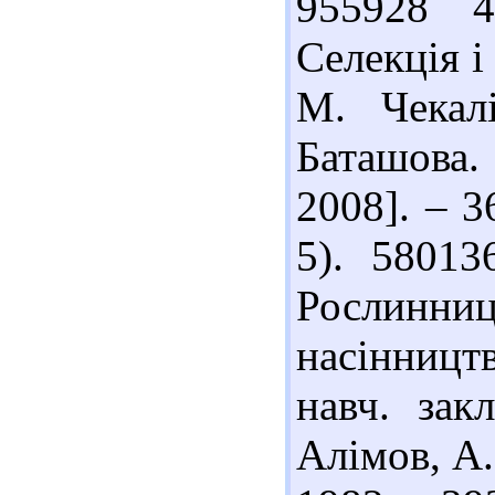
955928 4
Селекція і
М. Чекал
Баташова.
2008]. – 36
5). 5801
Рослинни
насінництва
навч. зак
Алімов, А.