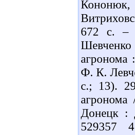
Кононюк, 
Витриховс
672 с. – 
Шевченк
агронома :
Ф. К. Левч
с.; 13). 
агронома /
Донецк : 
529357 4