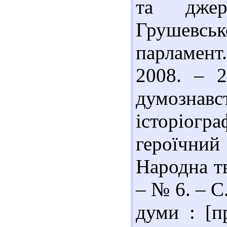
та джер
Грушевс
парламент.
2008. – 2
думозн
історіогр
героїчний
Народна тв
– № 6. – С
думи : [п