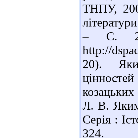
ТНПУ, 200
літератури
– С. 20
http://dsp
20). Як
цінносте
козацьких
Л. В. Яким
Серія : Іст
324. 