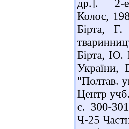
др.]. – 2-
Колос, 198
Бірта, Г
тваринництв
Бірта, Ю. 
України, 
"Полтав. ун
Центр учб. 
с. 300-301
Ч-25 Частн