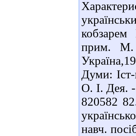
Характери
українськ
кобзарем 
прим. М.
Україна,19
Думи: Іст-
О. І. Дея. 
820582 82
українськ
навч. посі