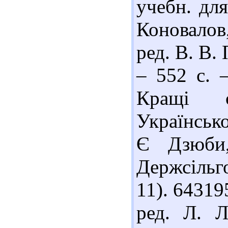
учебн. для
Коновалов
ред. В. В.
– 552 с. –
Кращі с
Українсько
Є Дзюби
Держсільго
11). 64319
ред. Л. Л