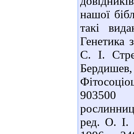
довідників
нашої біб
такі вид
Генетика з
С. І. Стр
Бердише
Фітосоціо
903500
рослинницт
ред. О. І.