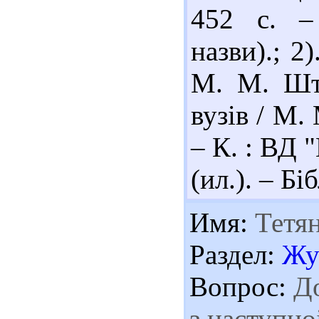
452 с. – 
назви).; 2
М. М. Шту
вузів / М.
– К. : ВД 
(ил.). – Бі
Имя:
Тетя
Раздел:
Жу
Вопрос:
До
з наступно