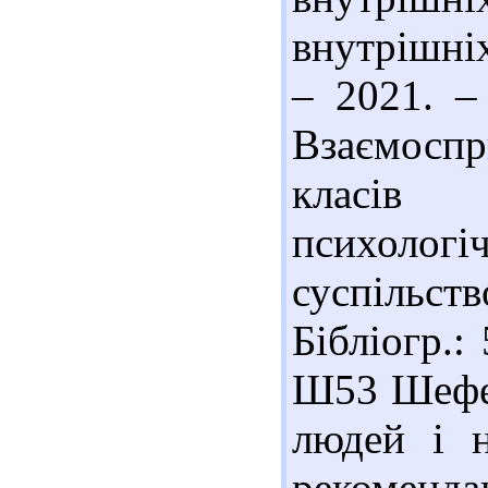
внутрішніх
– 2021. –
Взаємоспр
класів 
психологі
суспільств
Бібліогр.:
Ш53 Шефер
людей і н
рекоменда