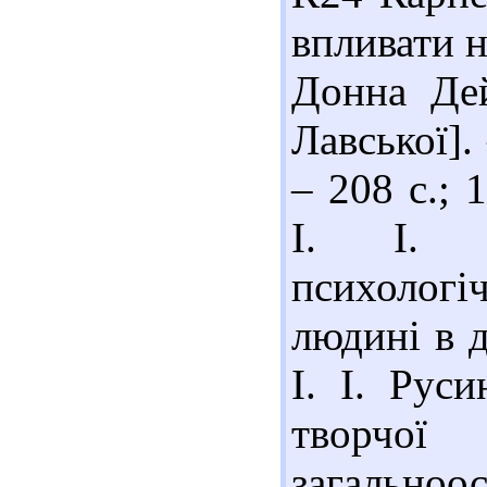
впливати н
Донна Дей
Лавської].
– 208 с.; 
І. І. У
психолог
людині в д
І. І. Рус
творчої
загальноос