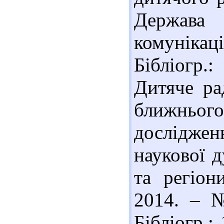
Держава 
комунікаці
Бібліогр.
Дитяче ра
ближньог
дослідж
наукової д
та регіон
2014. – №
Бібліогр.: