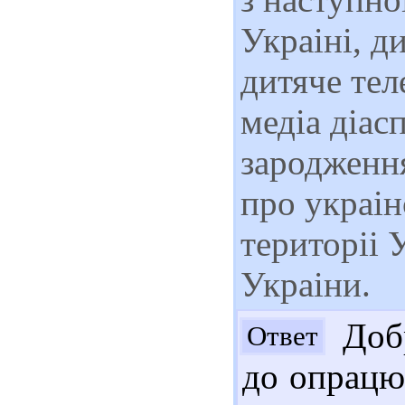
Украіні, д
дитяче тел
медіа діас
зародження
про украін
територіі 
Украіни.
Добр
Ответ
до опрацюв