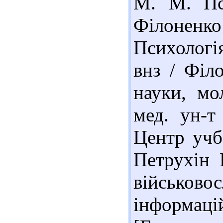
М. М. Пс
Філонен
Психологі
внз / Філ
науки, мо
мед. ун-т
Центр учб.
Петрухін 
військо
інформац