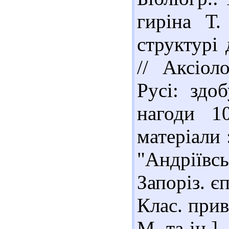
гиріна Т.
структурі 
// Аксіол
Русі: здо
нагоди 1
матеріали 
"Андріївсь
Запоріз. є
Клас. прив
М. та ін.]