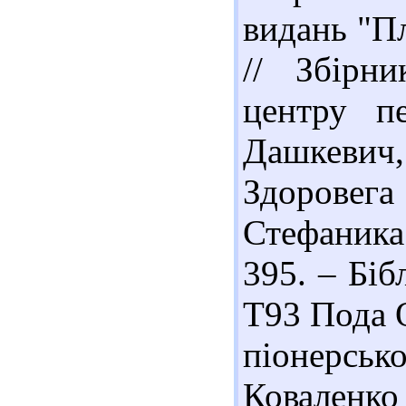
видань "Пл
// Збірни
центру пе
Дашкевич
Здоровега
Стефаника
395. – Біб
Т93 Пода 
піонерськ
Коваленко 