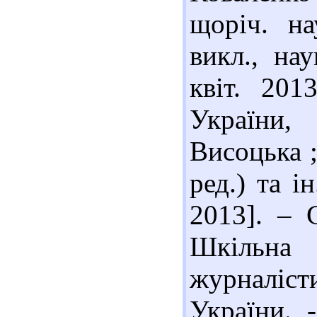
щоріч. на
викл., нау
квіт. 201
України,
Висоцька ;
ред.) та і
2013]. – 
Шкільна 
журналісти
України. 