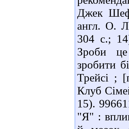
Джек Шефе
англ. О. Л
304 с.; 1
Зроби це
зробити б
Трейсі ; [
Клуб Сімей
15). 9966
"Я" : впли