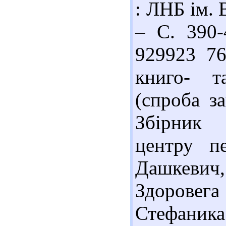
: ЛНБ ім. 
– С. 390-4
929923 76
книго- т
(спроба за
Збірник 
центру пе
Дашкевич
Здоровега
Стефаника