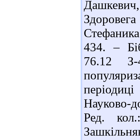
Дашкевич
Здоровега
Стефаника
434. – Бі
76.12 З-
популяриз
періодиці
Науково-д
Ред. кол
Зашкільняк