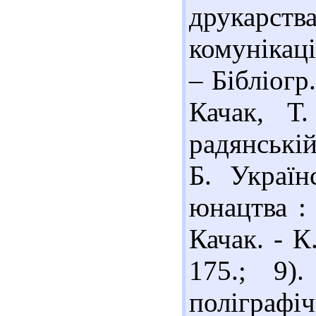
друкарств
комунікаці
– Бібліогр
Качак, Т
радянській
Б. Україн
юнацтва : 
Качак. - К
175.; 9)
поліграфі