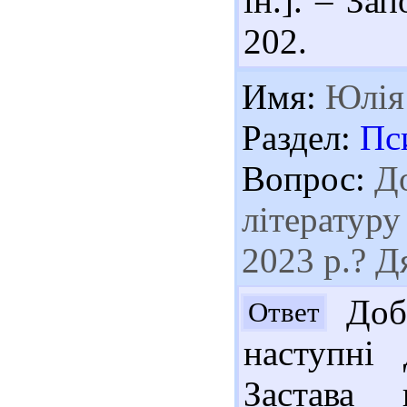
ін.]. – За
202.
Имя:
Юлія
Раздел:
Пс
Вопрос:
До
літературу
2023 р.? Д
Добр
Ответ
наступні 
Застава 