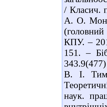
/ Класич. 
А. О. Мона
(головний
КПУ. – 201
151. – Біб
343.9(477)
В. І. Ти
Теоретичн
наук. пра
внутрішні