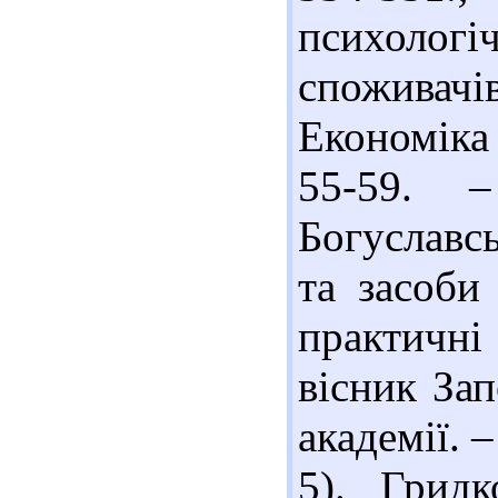
психолог
споживачі
Економіка 
55-59. –
Богуславс
та засоби
практичн
вісник Зап
академії. –
5). Грид