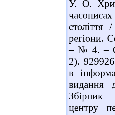
У. О. Хри
часописа
століття 
регіони. С
– № 4. – С
2). 929926
в інформа
видання 
Збірник 
центру пе