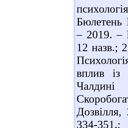
психологія
Бюлетень 
– 2019. – 
12 назв.; 
Психологі
вплив із 
Чалдин
Скоробога
Дозвілля, 
334-351.;