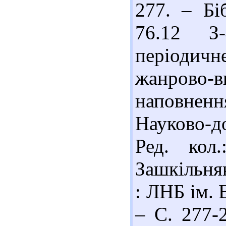
277. – Біб
76.12 З
періодичн
жанрово-в
наповненн
Науково-д
Ред. кол
Зашкільняк
: ЛНБ ім. 
– С. 277-2