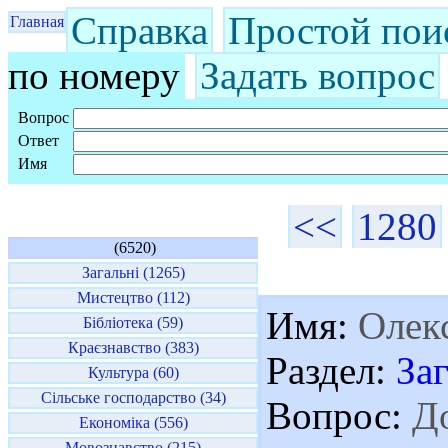
Справка
Простой пои
Главная
по номеру
Задать вопрос
Вопрос
Ответ
Имя
<<
1280
(6520)
Загальні (1265)
Мистецтво (112)
Имя:
Олек
Бібліотека (59)
Краєзнавство (383)
Раздел:
За
Культура (60)
Сільське господарство (34)
Вопрос:
До
Економіка (556)
Мовознавство (215)