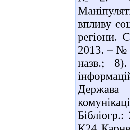
Маніпулят
впливу соц
регіони. С
2013. – № 
назв.; 8
інформаці
Держава
комунікаці
Бібліогр.:
К24 Карнег