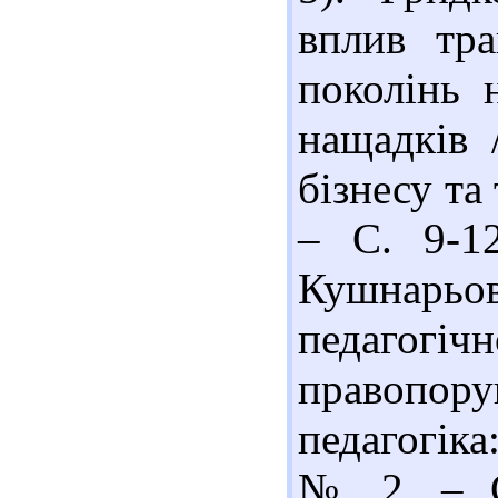
вплив тра
поколінь 
нащадків 
бізнесу та
– С. 9-12
Кушнарьо
педагогіч
правопо
педагогіка
№ 2. – С.