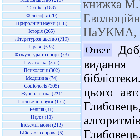
книжка М.
Техніка (188)
Еволюційні
Філософія (70)
Природничі науки (118)
НаУКМА, 2
Історія (265)
Літературознавство (719)
Добр
Право (638)
Ответ
Фізкультура та спорт (73)
видання 
Педагогіка (355)
Психологія (302)
бібліоте
Медицина (74)
Соціологія (305)
цього авт
Журналістика (221)
Політичні науки (155)
Глибовець
Релігія (31)
алгоритм
Наука (13)
Іноземні мови (213)
Глибовець
Військова справа (5)