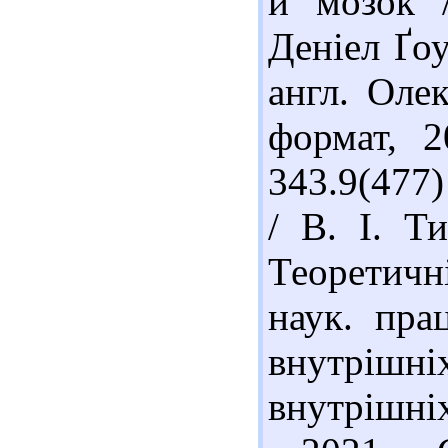
й мозок /
Деніел Ґоу
англ. Оле
формат, 2
343.9(477
/ В. І. Т
Теоретичн
наук. пра
внутрішні
внутрішніх