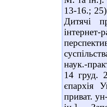
13-16.; 25
Дитячі п
інтернет
перспект
суспільств
наук.-прак
14 груд. 2
єпархія У
приват. ун