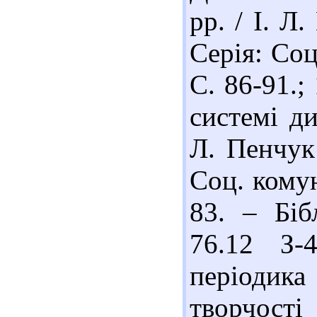
рр. / І. Л
Серія: Соц
С. 86-91.;
системі ди
Л. Пенчук 
Соц. комун
83. – Біб
76.12 З-
періодик
творчості