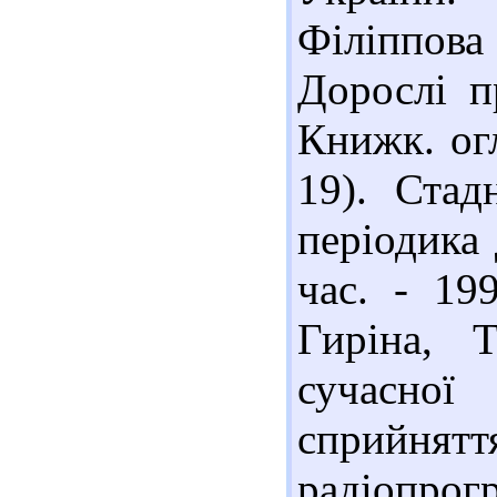
Філіппова 
Дорослі п
Книжк. огл
19). Стад
періодика 
час. - 19
Гиріна, Т
сучасної 
сприйн
радіопрог