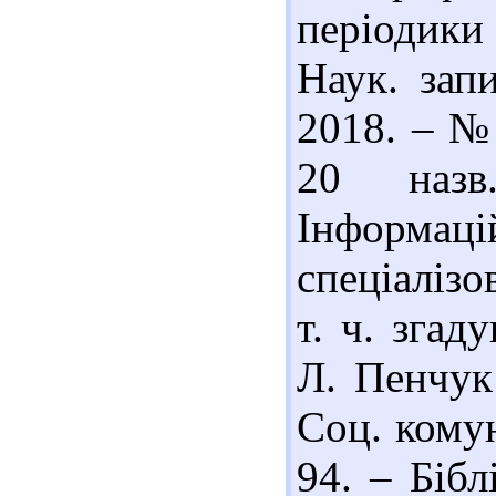
періодики 
Наук. запи
2018. – № 
20 назв
Інформа
спеціалізо
т. ч. згад
Л. Пенчук 
Соц. комун
94. – Бібл