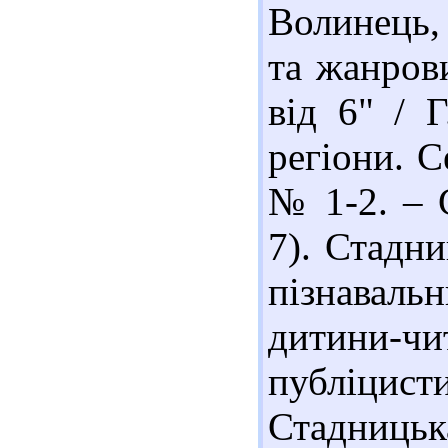
Волинець,
та жанров
від 6" / 
регіони. С
№ 1-2. – С
7). Стадни
пізнавал
дитини-ч
публіцисти
Стадниць