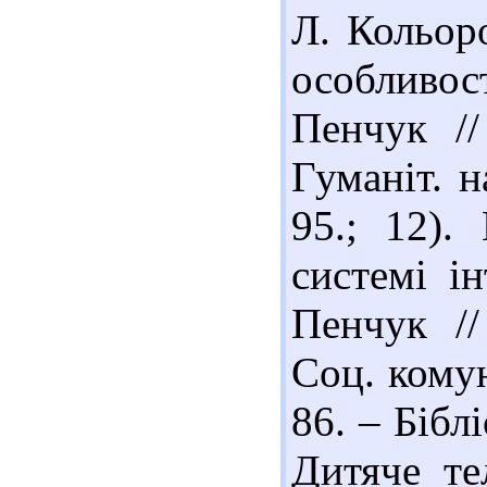
Л. Кольор
особливост
Пенчук //
Гуманіт. н
95.; 12).
системі ін
Пенчук //
Соц. комун
86. – Біблі
Дитяче те