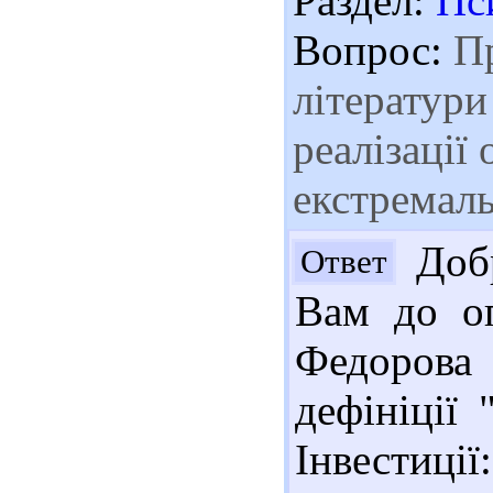
Раздел:
Пс
Вопрос:
Пр
літератури
реалізації
екстремаль
Добр
Ответ
Вам до оп
Федорова 
дефініції 
Інвестиції