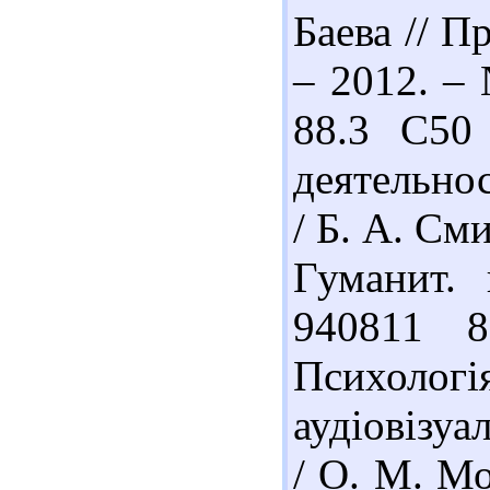
Баева // П
– 2012. – 
88.3 С50
деятельно
/ Б. А. См
Гуманит. 
940811 
Психолог
аудіовізуа
/ О. М. Мо