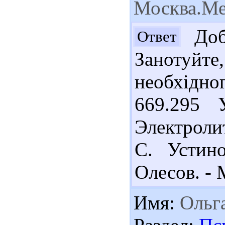
Москва.Ме
Добр
Ответ
Занотуйт
необхідн
669.295 
Электролит
С. Устин
Олесов. - 
Имя:
Ольг