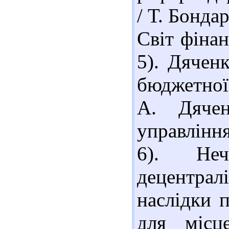
/ Т. Бонда
Світ фінан
5). Дячен
бюджетної 
А. Дячен
управління
6). Не
децентралі
наслідки 
для місц