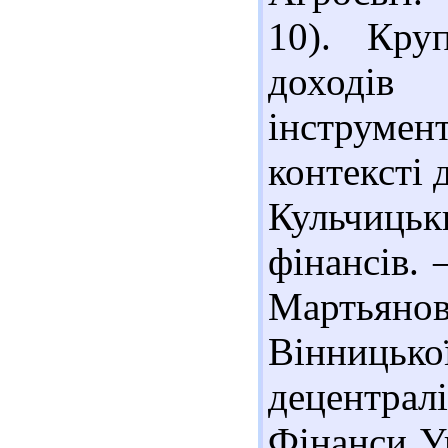
10). Кру
доходів
інструме
контексті 
Кульчиць
фінансів. 
Мартьяно
Вінницько
децентрал
Фінанси Ук