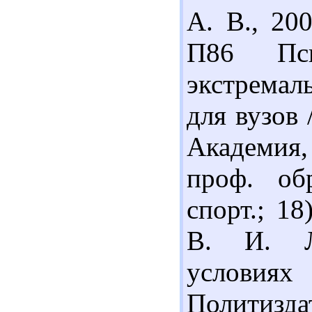
А. В., 200
П86 Пси
экстремал
для вузов 
Академия, 
проф. об
спорт.; 1
В. И. Л
условиях
Политиздат