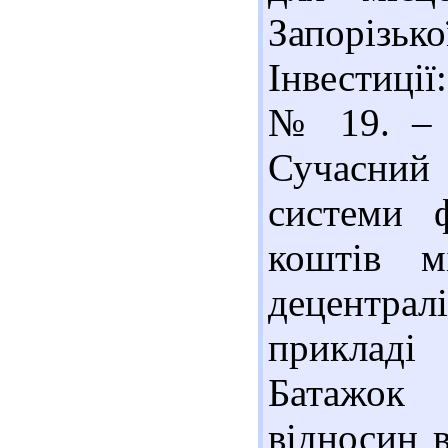
Запорізько
Інвестиції
№ 19. – С
Сучасний 
системи 
коштів м
децентралі
прикладі 
Батажок
відносин в