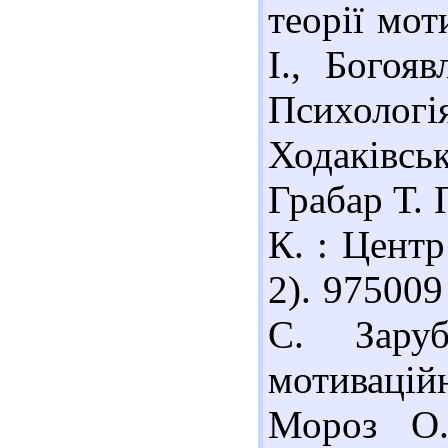
теорії мот
І., Богоя
Психологія
Ходаківськ
Грабар Т. П
К. : Центр
2). 97500
С. Заруб
мотивацій
Мороз О.