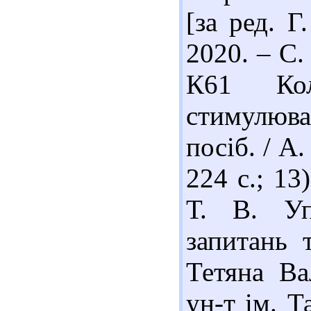
[за ред. Г
2020. – С.
К61 Кол
стимулюван
посіб. / А
224 с.; 13
Т. В. Уп
запитань т
Тетяна Ва
ун-т ім. Т