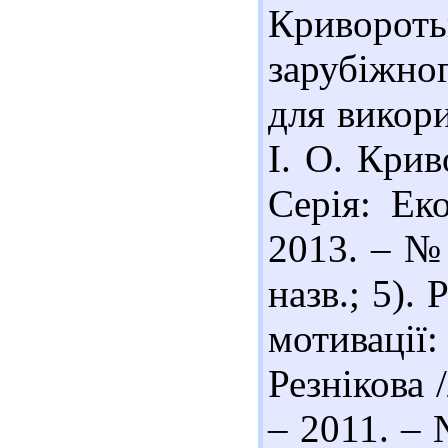
Криворо
зарубіжног
для викори
І. О. Крив
Серія: Ек
2013. – № 
назв.; 5). 
мотивації
Резнікова 
– 2011. – 