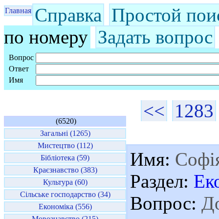
Справка
Простой пои
Главная
по номеру
Задать вопрос
Вопрос
Ответ
Имя
<<
1283
(6520)
Загальні (1265)
Мистецтво (112)
Имя:
Софі
Бібліотека (59)
Краєзнавство (383)
Раздел:
Ек
Культура (60)
Сільське господарство (34)
Вопрос:
До
Економіка (556)
Мовознавство (215)