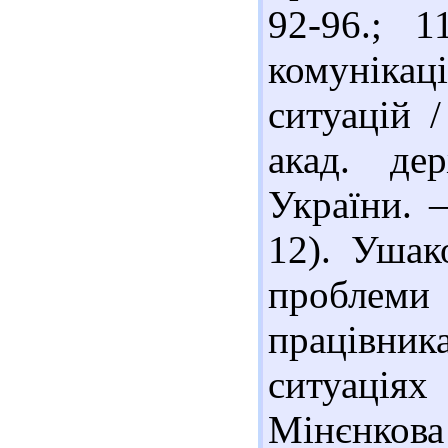
92-96.; 
комуніка
ситуацій 
акад. де
України. 
12). Ушак
пробле
працівни
ситуація
Мінєнкова