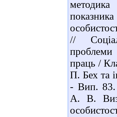
методика
показника 
особистост
// Соціа
проблеми т
праць / Кла
П. Бех та 
- Вип. 83.
А. В. Виз
особистос