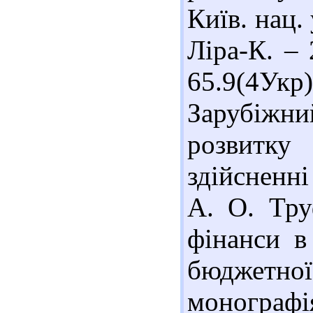
Київ. нац.
Ліра-К. – 
65.9(4У
Зарубіжн
розвитк
здійсненн
А. О. Тру
фінанси в
бюджетної
монограф