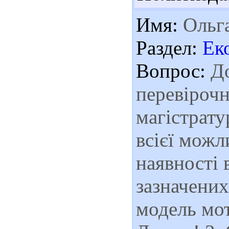
Имя:
Ольг
Раздел:
Ек
Вопрос:
До
перевірочн
магістрату
всієї можл
наявності в
зазначених
модель мот