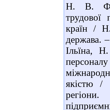
Н. В. Фо
трудової 
країн / Н
держава. –
Ільїна, Н
персона
міжнарод
якістю / 
регіони
підприємни