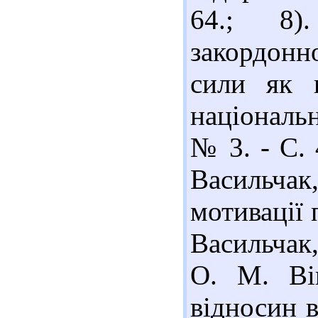
64.; 8)
закордонн
сили як 
національн
№ 3. - С. 4
Васильча
мотивації 
Васильчак,
О. М. Ві
відносин в