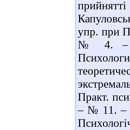
прийнятті
Капуловсь
упр. при П
№ 4. – С
Психоло
теорети
экстремаль
Практ. пси
– № 11. – 
Психологі