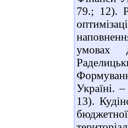
79.; 12).
оптиміза
наповненн
умовах 
Раделиць
Формува
Україні. –
13). Куді
бюджет
територі