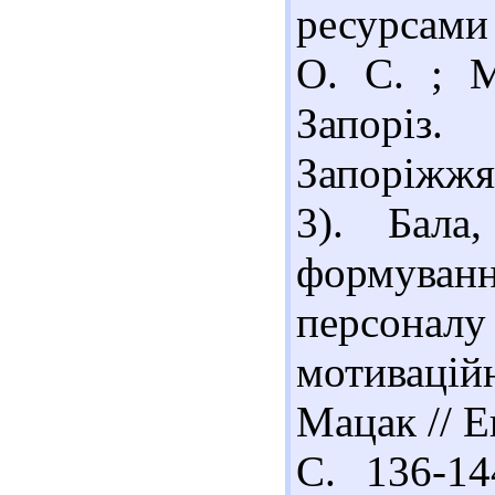
ресурсами 
О. С. ; М
Запоріз.
Запоріжжя 
3). Бала
формува
персона
мотиваційн
Мацак // Е
С. 136-14