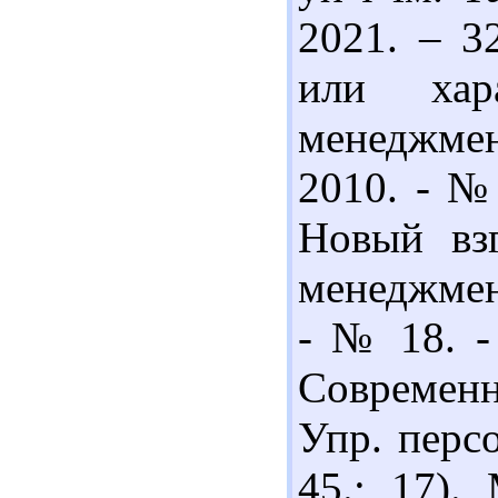
2021. – 3
или хар
менеджмен
2010. - № 
Новый вз
менеджмент
- № 18. - 
Современ
Упр. персо
45.; 17).