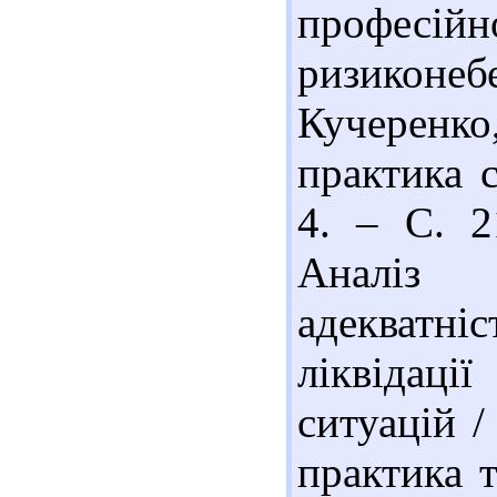
професійн
ризиконе
Кучеренко
практика с
4. – С. 2
Аналіз 
адекватні
ліквідац
ситуацій /
практика т