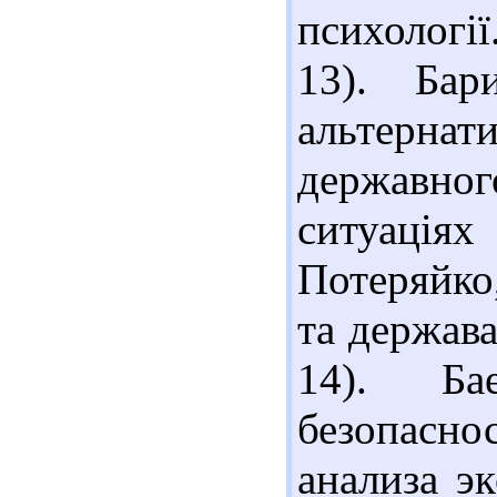
психології
13). Бар
альтерна
державног
ситуація
Потеряйко
та держава
14). Ба
безопасно
анализа э