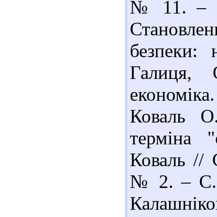
№ 11. – С
Становле
безпеки: 
Галиця, 
економіка.
Коваль О
терміна "
Коваль // 
№ 2. – С.
Калашнік