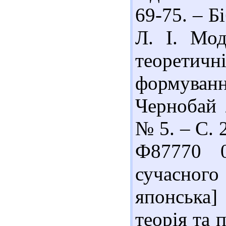
69-75. – Бі
Л. І. Мод
теоретич
формування
Чернобай 
№ 5. – С. 2
Ф87770 0
сучасног
японська]
теорія та п