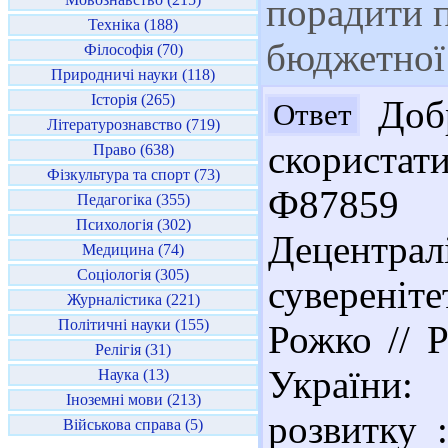
порадити п
Техніка (188)
бюджетної 
Філософія (70)
Природничі науки (118)
Історія (265)
Добр
Ответ
Літературознавство (719)
скориста
Право (638)
Фізкультура та спорт (73)
Ф87859
Педагогіка (355)
Психологія (302)
Децентрал
Медицина (74)
Соціологія (305)
сувереніт
Журналістика (221)
Політичні науки (155)
Рожко // 
Релігія (31)
України: 
Наука (13)
Іноземні мови (213)
розвитку 
Військова справа (5)