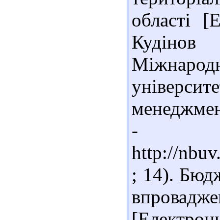
області [
Кудіно
Міжнар
універси
менеджмент
- Ре
http://nb
; 14). Бюд
впровадж
[Електронн