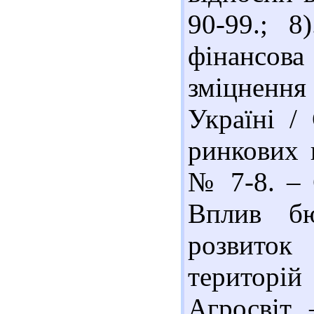
90-99.; 8
фінансова
зміцнення
Україні /
ринкових 
№ 7-8. – 
Вплив бю
розвито
територій
Агросвіт.