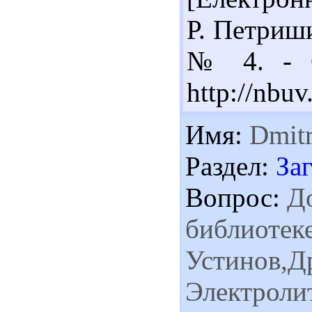
Р. Петриши
№ 4. - С
http://nbu
Имя:
Dmitr
Раздел:
За
Вопрос:
До
библиотек
Устинов,Д
Электролит