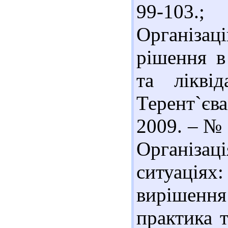
99-103.
Організац
рішення в
та лікві
Терент`єв
2009. – № 
Організац
ситуація
вирішення
практика т