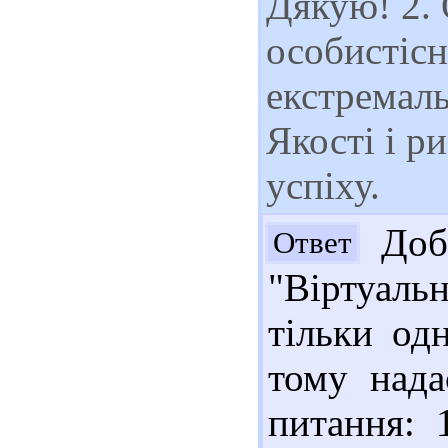
Дякую! 2. 
особистісн
екстремаль
Якості і р
успіху.
Добр
Ответ
"Віртуал
тільки од
тому нада
питання: 