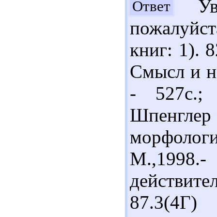
Ува
Ответ
пожалуйс
книг: 1). 
Смысл и на
- 527с.;
Шпенглер
морфоло
М.,19
действите
87.3(4Г