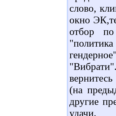
слово, кли
окно ЭК,т
отбор по
"политик
гендерное
"Вибрат
вернитесь
(на преды
другие пр
удачи.