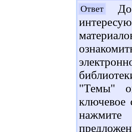
Доб
Ответ
интересу
материа
ознаком
электрон
библиотек
"Темы" о
ключевое 
нажмите
предложе