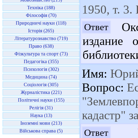
1950, т. 3.
Техніка (188)
Філософія (70)
Природничі науки (118)
Окс
Ответ
Історія (265)
издание 
Літературознавство (719)
Право (638)
библиотек
Фізкультура та спорт (73)
Педагогіка (355)
Психологія (302)
Имя:
Юри
Медицина (74)
Вопрос:
Ес
Соціологія (305)
Журналістика (221)
"Землевпо
Політичні науки (155)
Релігія (31)
кадастр" з
Наука (13)
Іноземні мови (213)
Ув
Ответ
Військова справа (5)