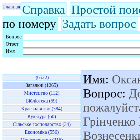
Справка
Простой пои
Главная
по номеру
Задать вопрос
Вопрос
Ответ
Имя
Имя:
Окса
(6522)
Загальні (1265)
Вопрос:
До
Мистецтво (112)
Бібліотека (59)
пожалуйста
Краєзнавство (384)
Культура (60)
Грінченко 
Сільське господарство (34)
Вознесенки
Економіка (556)
Мовознавство (215)