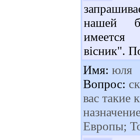
запрашива
нашей б
имеется
вісник". П
Имя:
юля
Вопрос:
ск
вас такие 
назначение
Европы; Т