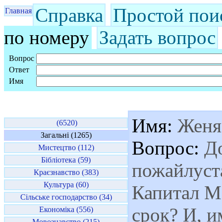
Справка
Простой пои
Главная
по номеру
Задать вопрос
Вопрос
Ответ
Имя
Имя:
Женя
(6520)
Загальні (1265)
Вопрос:
До
Мистецтво (112)
Бібліотека (59)
пожайлуста
Краєзнавство (383)
Культура (60)
Капитал Ма
Сільське господарство (34)
срок? И, и
Економіка (556)
Мовознавство (215)