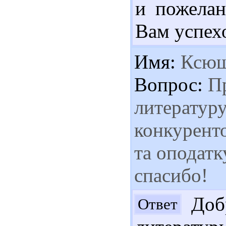
и пожела
Вам успехо
Имя:
Ксю
Вопрос:
Пр
литературу
конкурент
та оподат
спасибо!
Добр
Ответ