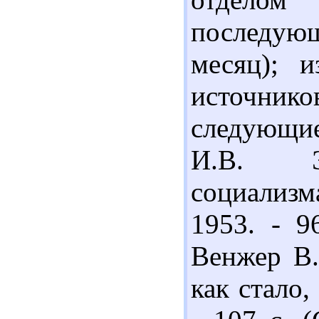
последу
месяц); 
источник
следующие
И.В. Эк
социализма
1953. - 9
Венжер В.
как стало,