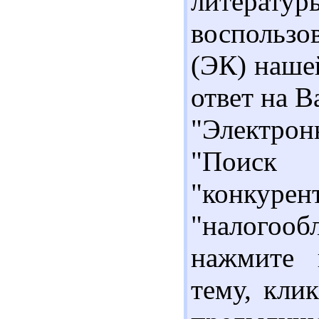
литерату
воспользо
(ЭК) наше
ответ на В
"Электрон
"Поиск 
"конкур
"налогоо
нажмите 
тему, кли