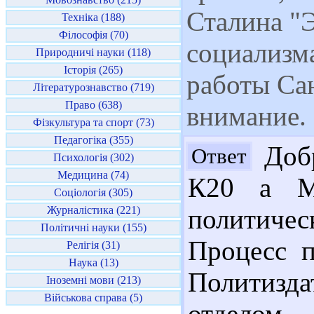
Сталина "
Техніка (188)
Філософія (70)
социализм
Природничі науки (118)
Історія (265)
работы Са
Літературознавство (719)
Право (638)
внимание.
Фізкультура та спорт (73)
Педагогіка (355)
Добр
Ответ
Психологія (302)
Медицина (74)
К20 а Ма
Соціологія (305)
Журналістика (221)
политичес
Політичні науки (155)
Процесс п
Релігія (31)
Наука (13)
Политизда
Іноземні мови (213)
Військова справа (5)
отделом