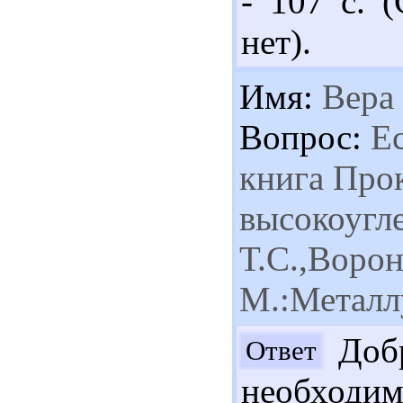
- 107 с. 
нет).
Имя:
Вера
Вопрос:
Ес
книга Прок
высокоугл
Т.С.,Ворон
М.:Металл
Добр
Ответ
необходим