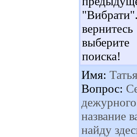
предыдущ
"Вибрат
вернитес
выберите
поиска!
Имя:
Татья
Вопрос:
Се
дежурного
название в
найду здес