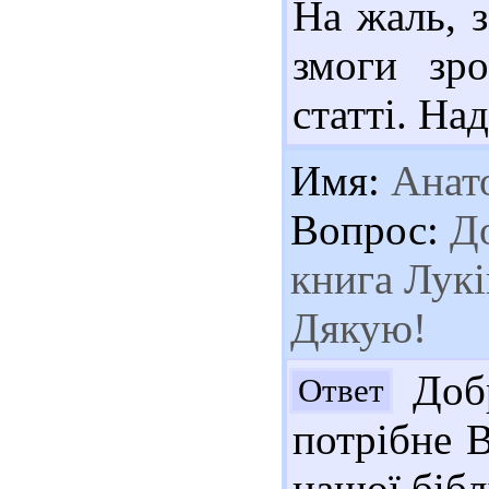
На жаль, 
змоги зро
статті. На
Имя:
Анат
Вопрос:
До
книга Лук
Дякую!
Добр
Ответ
потрібне 
нашої бібл