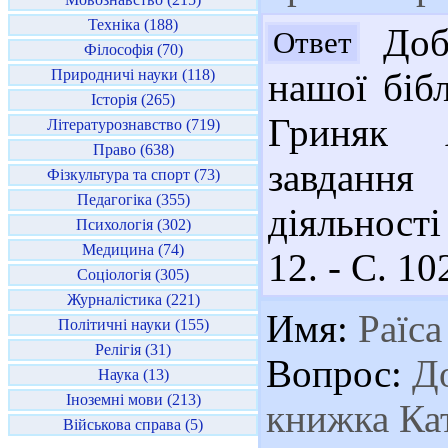
Техніка (188)
Добр
Ответ
Філософія (70)
Природничі науки (118)
нашої бібл
Історія (265)
Гриняк 
Літературознавство (719)
Право (638)
завдання
Фізкультура та спорт (73)
Педагогіка (355)
діяльності
Психологія (302)
Медицина (74)
12. - С. 1
Соціологія (305)
Журналістика (221)
Имя:
Раїса
Політичні науки (155)
Релігія (31)
Вопрос:
До
Наука (13)
Іноземні мови (213)
книжка Ка
Військова справа (5)