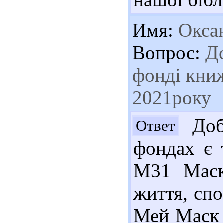
Имя:
Окса
Вопрос:
До
фонді книж
2021року
Доб
Ответ
фондах є 
М31 Маск
життя, спо
Мей Маск ;