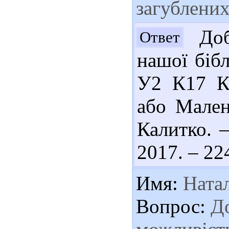
загублени
Доб
Ответ
нашої бібл
У2 К17 Ка
або Мален
Калитко. –
2017. – 224
Имя:
Натал
Вопрос:
До