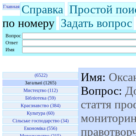
Справка
Простой пои
Главная
по номеру
Задать вопрос
Вопрос
Ответ
Имя
Имя:
Окса
(6522)
Загальні (1265)
Вопрос:
До
Мистецтво (112)
Бібліотека (59)
стаття пр
Краєзнавство (384)
Культура (60)
мониторинг
Сільське господарство (34)
правотворч
Економіка (556)
Мовознавство (215)