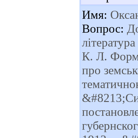
Имя:
Окса
Вопрос:
До
література
К. Л. Форм
про земськ
тематично
&#8213;Си
постановл
губернског