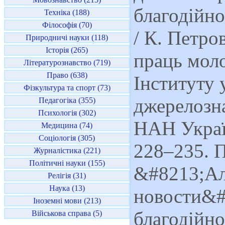
благодійно
Техніка (188)
Філософія (70)
/ К. Петро
Природничі науки (118)
Історія (265)
праць моло
Літературознавство (719)
Право (638)
Інституту 
Фізкультура та спорт (73)
джерелозна
Педагогіка (355)
Психологія (302)
НАН Україн
Медицина (74)
Соціологія (305)
228–235. П
Журналістика (221)
Політичні науки (155)
&#8213;Ал
Релігія (31)
Наука (13)
новости&#8
Іноземні мови (213)
благодійно
Військова справа (5)