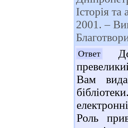
Історія та
2001. – Ви
Благотвори
Доб
Ответ
превелики
Вам вида
бібліоте
електронн
Роль прив