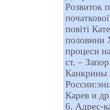
Розвиток п
початкової
повіті Кат
половини Х
процеси на
ст. – Запо
Канкрины /
России:энц
Карев и др.
6. Адрес-к