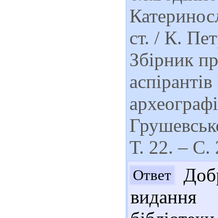
Катериносл
ст. / К. Пе
Збірник п
аспірантів
археографі
Грушевсько
Т. 22. – С.
Добр
Ответ
видання 