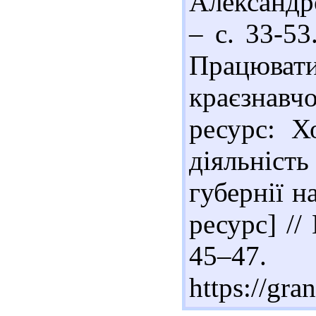
Александров
– с. 33-5
Працюват
краєзнав
ресурс: Х
діяльніст
губернії н
ресурс] //
45–
https://gra