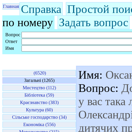
Справка
Простой пои
Главная
по номеру
Задать вопрос
Вопрос
Ответ
Имя
Имя:
Окса
(6520)
Загальні (1265)
Вопрос:
До
Мистецтво (112)
Бібліотека (59)
у вас така 
Краєзнавство (383)
Культура (60)
Олександрі
Сільське господарство (34)
дитячих пр
Економіка (556)
Мовознавство (215)