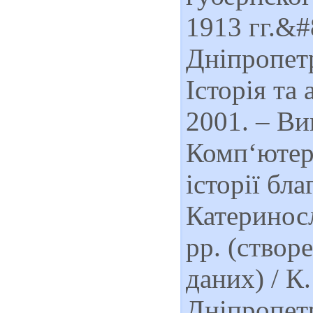
1913 гг.&#
Дніпропетр
Історія та
2001. – Ви
Комп‘ютерн
історії бл
Катериносл
рр. (створ
даних) / К
Дніпропетр