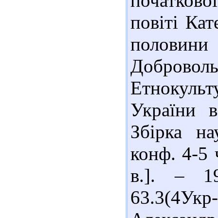
початково
повіті Кат
половин
Добровол
Етнокуль
України в
Збірка на
конф. 4-5 
в.]. – 1
63.3(4Укр