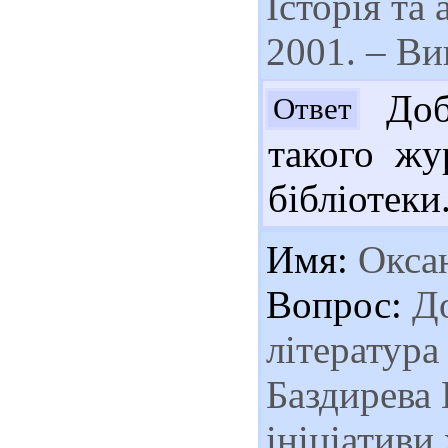
Історія та
2001. – Вип
Добр
Ответ
такого жу
бібліотеки
Имя:
Окса
Вопрос:
До
література 
Баздирева 
ініціативи