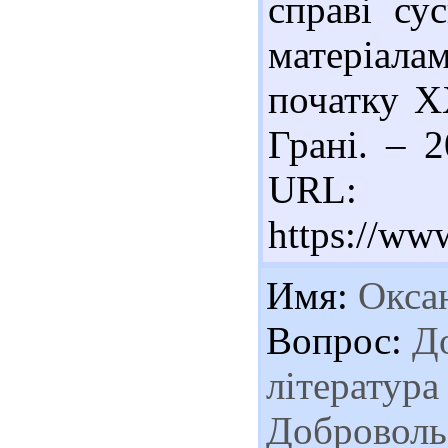
справі су
матеріала
початку ХХ
Грані. – 
URL:
https://www
Имя:
Окса
Вопрос:
До
література 
Добровольс