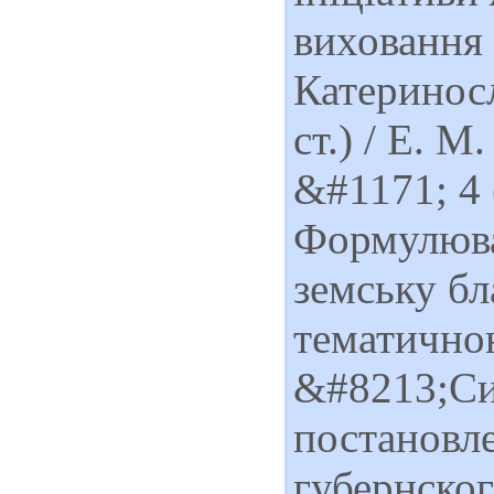
виховання 
Катериносл
ст.) / Е. М
&#1171; 4 
Формулюва
земську бл
тематично
&#8213;Си
постановл
губернског