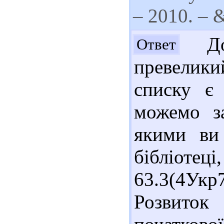
– 2010. – &
Доб
Ответ
превеликий
списку є 
можемо за
якими ви
бібліот
63.3(4Укр
Розвиток