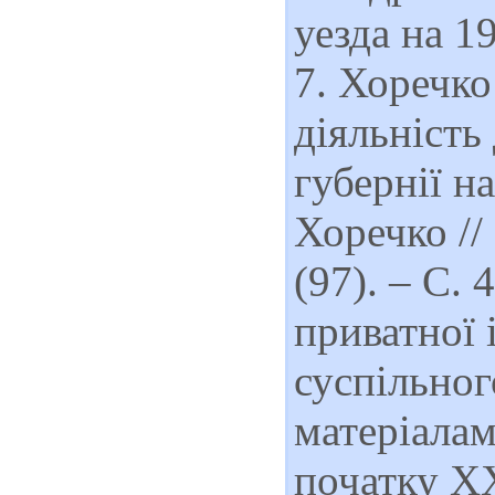
уезда на 1
7. Хоречко
діяльність
губернії н
Хоречко //
(97). – С. 
приватної 
суспільног
матеріалам
початку ХХ 