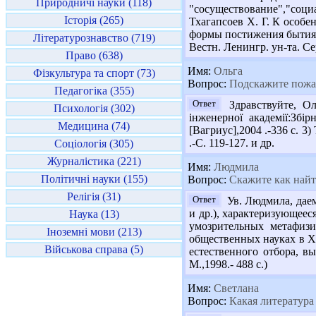
Природничі науки (118)
"сосуществование","соц
Історія (265)
Тхагапсоев Х. Г. К особе
формы постижения бытия //
Літературознавство (719)
Вестн. Ленингр. ун-та. Сер
Право (638)
Имя:
Ольга
Фізкультура та спорт (73)
Вопрос:
Подскажите пожал
Педагогіка (355)
Ответ
Здравствуйте, Ол
Психологія (302)
інженерної академії:Збі
Медицина (74)
[Вагриус],2004 .-336 с. 3
.-С. 119-127. и др.
Соціологія (305)
Журналістика (221)
Имя:
Людмила
Політичні науки (155)
Вопрос:
Скажите как найти
Релігія (31)
Ответ
Ув. Людмила, даем
и др.), характеризующеес
Наука (13)
умозрительных метафизи
Іноземні мови (213)
общественных науках в XI
Військова справа (5)
естественного отбора, в
М.,1998.- 488 с.)
Имя:
Светлана
Вопрос:
Какая литература