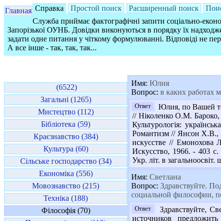
Справка
Простой поиск
Расширенный поиск
Пои
Главная
Служба приймає фактографічні запити соціально-економ
Запорізької ОУНБ. Довідки виконуються в порядку їх надходже
задати одне питання у чіткому формулюванні. Відповіді не пе
А все інше - так, так, так...
Имя:
Юлия
(6522)
Вопрос:
в каких работах 
Загальні (1265)
Ответ
Юлия, по Вашей те
Мистецтво (112)
// Ніколенко О.М. Бароко,
Бібліотека (59)
Культурологія: українськ
Романтизм // Янсон Х.В.,
Краєзнавство (384)
искусстве // Емонохова Л
Культура (60)
Искусство, 1966. - 403 с
Укр. літ. в загальноосвіт. ш
Сільське господарство (34)
Економіка (556)
Имя:
Светлана
Мовознавство (215)
Вопрос:
Здравствуйте. По
социальной философии, пс
Техніка (188)
Ответ
Здравствуйте, Св
Філософія (70)
источников предложить