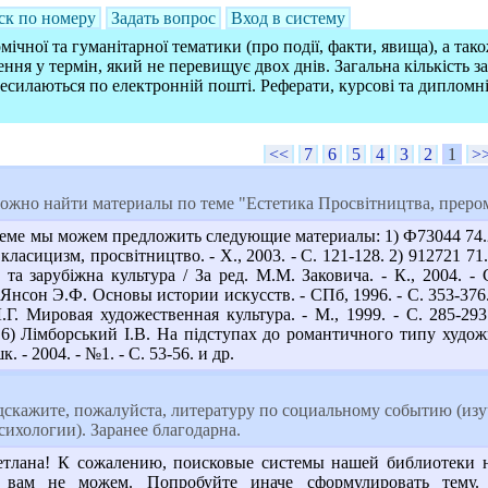
ск по номеру
Задать вопрос
Вход в систему
ічної та гуманітарної тематики (про події, факти, явища), а так
ння у термін, який не перевищує двох днів. Загальна кількість 
ресилаються по електронній пошті. Реферати, курсові та дипломн
<<
7
6
5
4
3
2
1
>
можно найти материалы по теме "Естетика Просвітництва, преро
ме мы можем предложить следующие материалы: 1) Ф73044 74.2
 класицизм, просвітництво. - Х., 2003. - С. 121-128. 2) 912721 71
а та зарубіжна культура / За ред. М.М. Заковича. - К., 2004. 
 Янсон Э.Ф. Основы истории искусств. - СПб, 1996. - С. 353-37
.Г. Мировая художественная культура. - М., 1999. - С. 285-29
. 6) Лімборський І.В. На підступах до романтичного типу худо
к. - 2004. - №1. - С. 53-56. и др.
дскажите, пожалуйста, литературу по социальному событию (изу
ихологии). Заранее благодарна.
етлана! К сожалению, поисковые системы нашей библиотеки 
 вам не можем. Попробуйте иначе сформулировать тему.