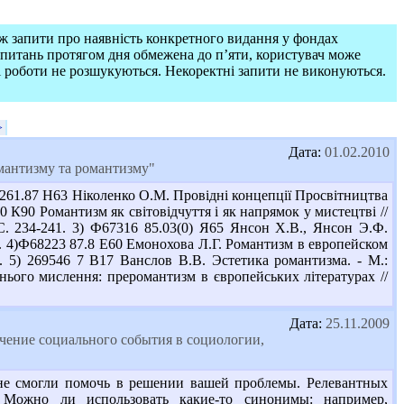
ож запити про наявність конкретного видання у фондах
запитань протягом дня обмежена до п’яти, користувач може
і роботи не розшукуються. Некоректні запити не виконуються.
>
Дата:
01.02.2010
мантизму та романтизму"
61.87 Н63 Ніколенко О.М. Провідні концепції Просвітництва
.0 К90 Романтизм як світовідчуття і як напрямок у мистецтві //
- С. 234-241. 3) Ф67316 85.03(0) Я65 Янсон Х.В., Янсон Э.Ф.
6. 4)Ф68223 87.8 Е60 Емонохова Л.Г. Романтизм в европейском
3. 5) 269546 7 В17 Ванслов В.В. Эстетика романтизма. - М.:
жнього мислення: преромантизм в європейських літературах //
Дата:
25.11.2009
чение социального события в социологии,
не смогли помочь в решении вашей проблемы. Релевантных
 Можно ли использовать какие-то синонимы: например,