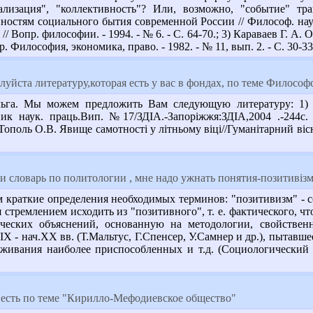
иализация", "коллективность"? Или, возможно, "событие" т
нностям социального бытия современной России // Философ. науки
 Вопр. философии. - 1994. - № 6. - С. 64-70.; 3) Караваев Г. А
. Философия, экономика, право. - 1982. - № 11, вып. 2. - С. 30-33
уйста литературу,которая есть у вас в фондах, по теме Филосо
ьга. Мы можем предложить Вам следующую литературу: 1) 91
рник наук. праць.Вип. №17/ЗДІА.-Запоріжжя:ЗДІА,2004 .-244с
) Тополь О.В. Явище самотності у літньому віці//Гуманітарний ві
 словарь по политологии , мне надо ужнать понятия-позитивізм,
 краткие определения необходимых терминов: "позитивизм" - с
я стремлением исходить из "позитивного", т. е. фактического,
ческих объяснений, основанную на методологии, свойственн
X - нач.XX вв. (Т.Мальтус, Г.Спенсер, У.Самнер и др.), пытавше
ыживания наиболее приспособленных и т.д. (Социологический 
 есть по теме "Кирилло-Мефодиевское общество"