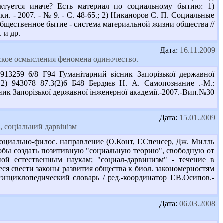
рактуется иначе? Есть материал по социальному бытию: 1)
. - 2007. - № 9. - С. 48-65.; 2) Никаноров С. П. Социальные
. Общественное бытие - система материальной жизни общества //
. и др.
Дата:
16.11.2009
фское осмысления феномена одиночество.
3259 6/8 Г94 Гуманітарний вісник Запорізької державної
. 2) 943078 87.3(2)6 Б48 Бердяев Н. А. Самопознание .-М.:
сник Запорізької державної інженерної академії.-2007.-Вип.№30
Дата:
15.01.2009
 соціальний дарвінізм
оциально-филос. направление (О.Конт, Г.Спенсер, Дж. Милль
 чтобы создать позитивную "социальную теорию", свободную от
ой естественным наукам; "социал-дарвинизм" - течение в
еся свести законы развития общества к биол. закономерностям
энциклопедический словарь / ред.-координатор Г.В.Осипов.-
Дата:
06.03.2008