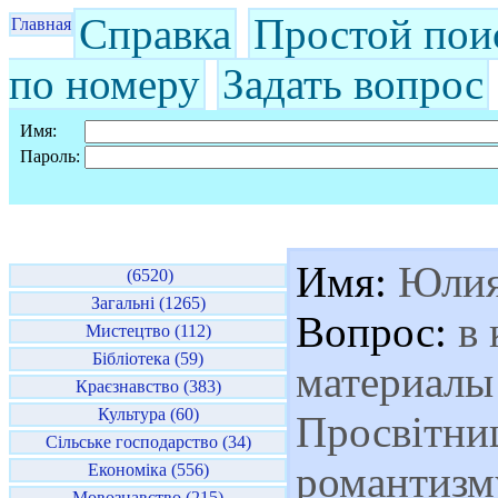
Справка
Простой пои
Главная
по номеру
Задать вопрос
Имя:
Пароль:
Имя:
Юли
(6520)
Загальні (1265)
Вопрос:
в 
Мистецтво (112)
Бібліотека (59)
материалы 
Краєзнавство (383)
Культура (60)
Просвітни
Сільське господарство (34)
романтизм
Економіка (556)
Мовознавство (215)