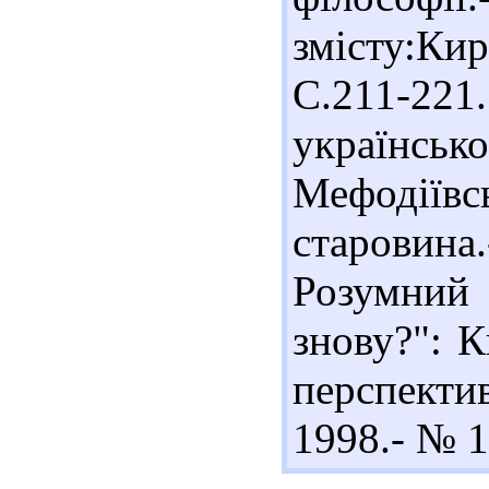
змісту:Кир
С.211-22
українсько
Мефодіїв
старовин
Розумний
знову?": К
перспекти
1998.- № 12