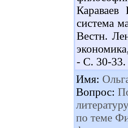
Караваев 
система м
Вестн. Ле
экономика,
- С. 30-33.
Имя:
Ольг
Вопрос:
По
литературу
по теме Ф