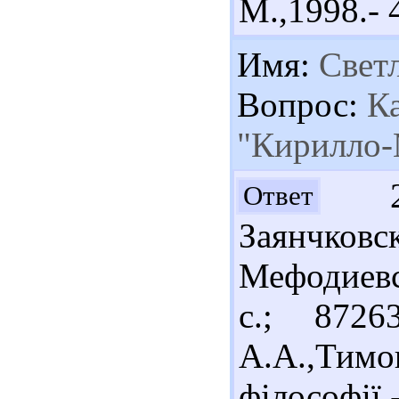
М.,1998.- 4
Имя:
Свет
Вопрос:
Ка
"Кирилло-
201
Ответ
Заянчк
Мефодиевс
с.; 872
А.А.,Тим
філософі