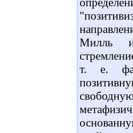
определе
"позитив
направлен
Милль и 
стремлени
т. е. фа
позитивн
свобод
метафи
основа