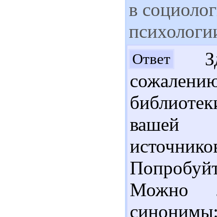
в социоло
психологии
Здр
Ответ
сожалени
библиотек
вашей п
источнико
Попробуйт
Можно л
сино