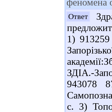
феномена 
Здра
Ответ
предложит
1) 913259
Запорізь
академії:
ЗДІА.-Зап
943078 8
Самопозна
с. 3) Топ