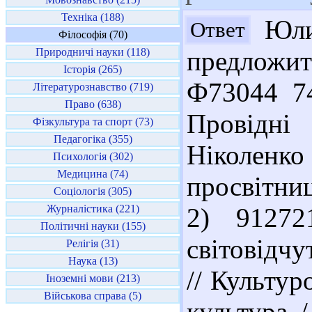
Техніка (188)
Юли
Ответ
Філософія (70)
Природничі науки (118)
предложи
Історія (265)
Ф73044 74
Літературознавство (719)
Право (638)
Провідні 
Фізкультура та спорт (73)
Педагогіка (355)
Ніколенк
Психологія (302)
Медицина (74)
просвітниц
Соціологія (305)
Журналістика (221)
2) 91272
Політичні науки (155)
світовідчу
Релігія (31)
Наука (13)
// Культур
Іноземні мови (213)
Військова справа (5)
культура /