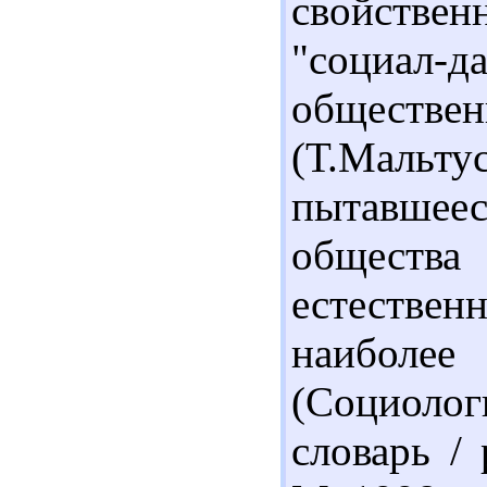
свойстве
"социал
обществен
(Т.Мальтус
пытавшее
общества
естестве
наиболее
(Социоло
словарь / 