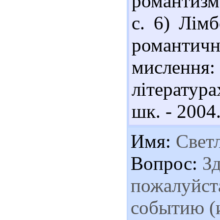
романтизма
с. 6) Лім
романти
мислення:
література
шк. - 2004.
Имя:
Свет
Вопрос:
Зд
пожалуйст
событию (