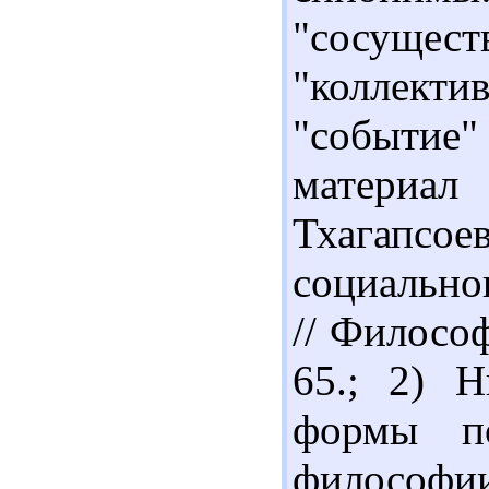
"сосущест
"коллект
"событие
материал
Тхагапсо
социально
// Философ
65.; 2) 
формы по
философии.