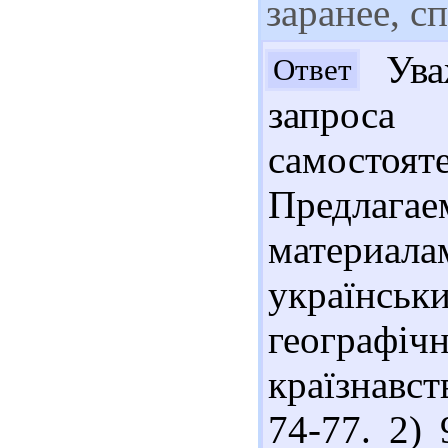
заранее, с
Ува
Ответ
запроса
самостоят
Предлага
материал
українс
географі
країзнавст
74-77. 2)