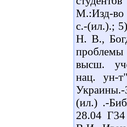
студентов
М.:Изд-во
с.-(ил.).;
Н. В., Бо
проблемы 
высш. уч
нац. ун-т
Украины.-
(ил.) .-Би
28.04 Г34