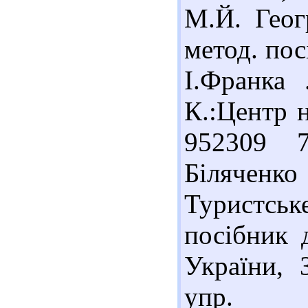
М.Й. Геог
метод. пос
І.Франка 
К.:Центр н
952309 
Білячен
Туристсь
посібник 
України, З
упр.