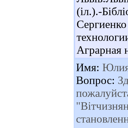
(іл.).-Бібл
Сергиен
технолог
Аграрная н
Имя:
Юли
Вопрос:
Зд
пожалуйста
"Вітчизнян
становленн