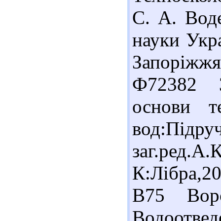
С. А. Воде
науки Укра
Запоріжжя:
Ф72382 3
основи т
вод:Під
заг.ред.А.
К:Лібра,2
В75 Вор
Водоотве