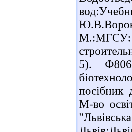
вод:Учебн
Ю.В.Вороно
М.:МГСУ:
строительн
5). Ф806
біотехно
посібник д
М-во осві
"Львівсь
Львів:Льві