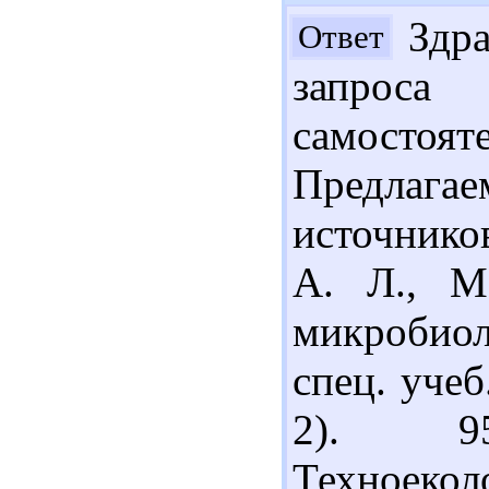
Здра
Ответ
запроса
самостоят
Предлага
источников
А. Л., М
микробио
спец. учеб
2). 9
Техноеколо