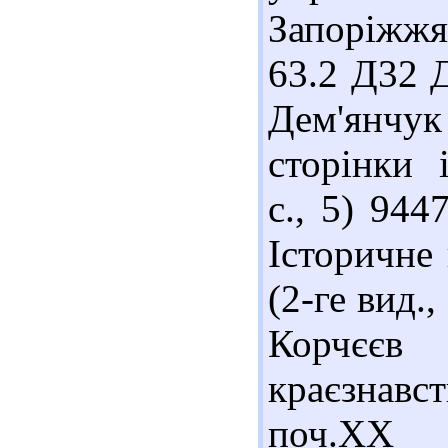
Запоріжжя
63.2 Д32 Д
Дем'янчук 
сторінки і
с., 5) 94
Історичне 
(2-ге вид.,
Корчєєв 
краєзнавс
поч.ХХ с