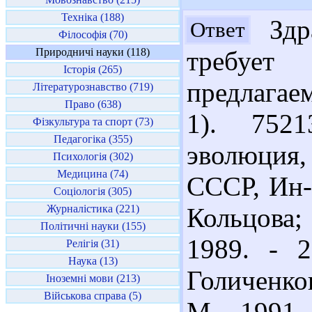
Техніка (188)
Здра
Ответ
Філософія (70)
Природничі науки (118)
требует
Історія (265)
предлагае
Літературознавство (719)
Право (638)
1). 7521
Фізкультура та спорт (73)
Педагогіка (355)
эволюция, 
Психологія (302)
Медицина (74)
СССР, Ин-
Соціологія (305)
Журналістика (221)
Кольцова; 
Політичні науки (155)
1989. - 2
Релігія (31)
Наука (13)
Голиченко
Іноземні мови (213)
Військова справа (5)
М., 1991.