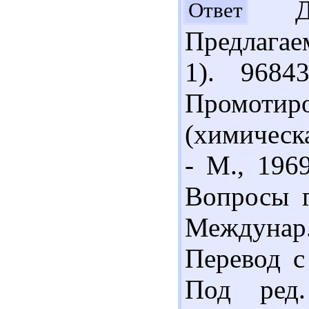
Доб
Ответ
Предлагае
1). 9684
Промотир
(химическа
- М., 196
Вопросы г
Междунар
Перевод с 
Под ред