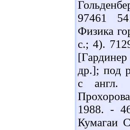
Гольденбер
97461 54
Физика гор
с.; 4). 71
[Гардинер
др.]; под 
с англ.
Прохорова;
1988. - 4
Кумагаи С