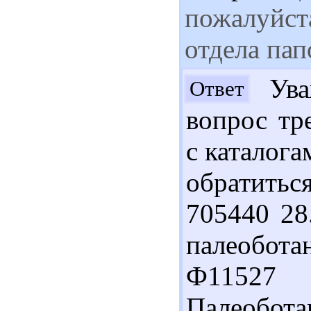
пожалуйст
отдела пап
Ува
Ответ
вопрос тр
с каталога
обратитьс
705440 28
палеобота
Ф11527
Палеобот