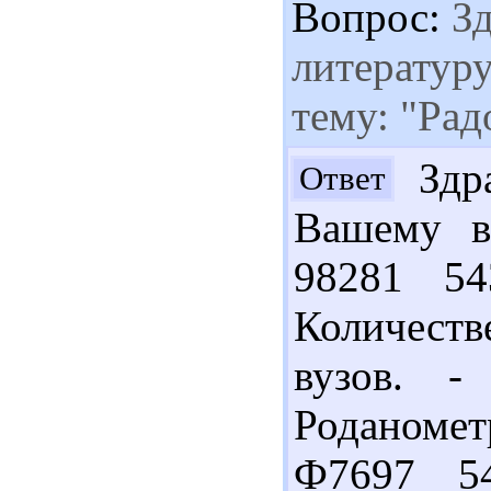
Вопрос:
Зд
литератур
тему: "Ра
Здра
Ответ
Вашему в
98281 5
Количеств
вузов. -
Роданомет
Ф7697 5