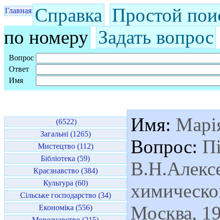
Справка
Простой пои
Главная
по номеру
Задать вопрос
Вопрос
Ответ
Имя
Имя:
Марі
(6522)
Загальні (1265)
Вопрос:
Пі
Мистецтво (112)
Бібліотека (59)
В.Н.Алексе
Краєзнавство (384)
Культура (60)
химическо
Сільське господарство (34)
Москва, 1
Економіка (556)
Мовознавство (215)