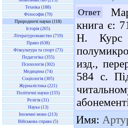
Техніка (188)
Марі
Ответ
Філософія (70)
Природничі науки (118)
книга є: 7
Історія (265)
Н. Курс 
Літературознавство (719)
Право (638)
полумикро
Фізкультура та спорт (73)
Педагогіка (355)
изд., пере
Психологія (302)
Медицина (74)
584 с. Пі
Соціологія (305)
Журналістика (221)
читальном
Політичні науки (155)
абонементі
Релігія (31)
Наука (13)
Іноземні мови (213)
Имя:
Арту
Військова справа (5)