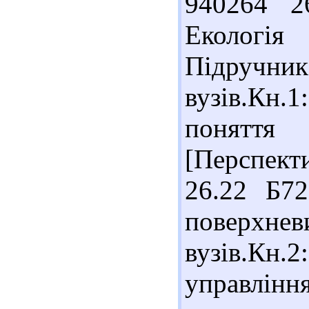
940264 2
Екологія
Під
вузів.Кн.
поняття
[Перспекти
26.22 Б72
поверхнев
вузів.К
управлі