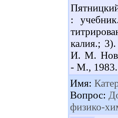
Пятницкий
: учебник
титриров
калия.; 3
И. М. Нов
- М., 1983.
Имя:
Кате
Вопрос:
До
физико-хи