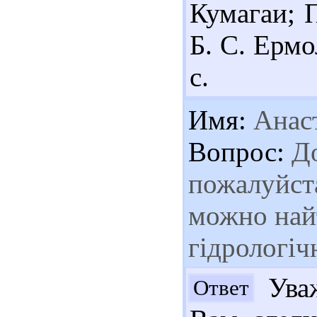
Кумагаи; П
Б. С. Ермо
с.
Имя:
Анас
Вопрос:
До
пожалуйста
можно най
гідрологіч
Уваж
Ответ