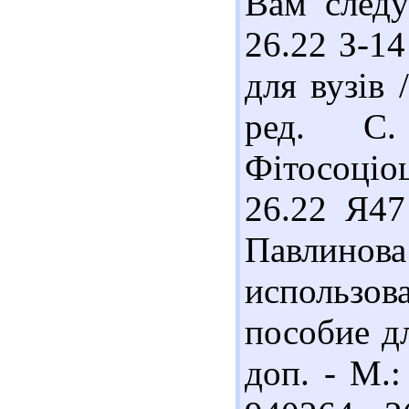
Вам следу
26.22 З-14
для вузів 
ред. С
Фітосоціоц
26.22 Я47
Павлино
использов
пособие дл
доп. - М.: