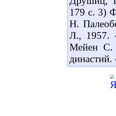
Друшиц, Т.
179 с. 3)
Н. Палеобо
Л., 1957.
Мейен С. 
династий. -