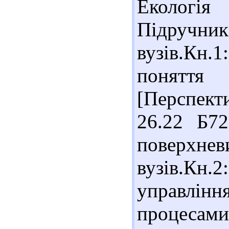
Екологія
Під
вузів.Кн.
поняття
[Перспекти
26.22 Б72
поверхнев
вузів.К
управлі
процесами.