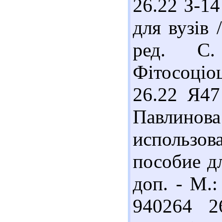
26.22 З-14
для вузів 
ред. С
Фітосоціоц
26.22 Я47
Павлино
использов
пособие дл
доп. - М.:
940264 2