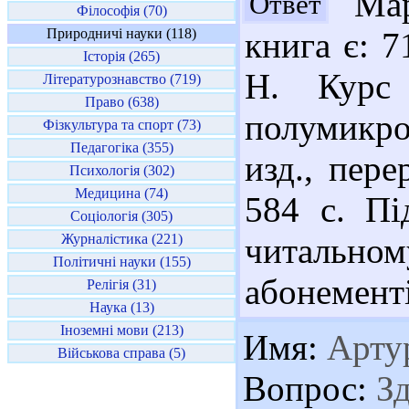
Марі
Ответ
Філософія (70)
Природничі науки (118)
книга є: 7
Історія (265)
Н. Курс 
Літературознавство (719)
Право (638)
полумикро
Фізкультура та спорт (73)
Педагогіка (355)
изд., пере
Психологія (302)
Медицина (74)
584 с. Пі
Соціологія (305)
Журналістика (221)
читальном
Політичні науки (155)
абонементі
Релігія (31)
Наука (13)
Іноземні мови (213)
Имя:
Арту
Військова справа (5)
Вопрос:
Зд