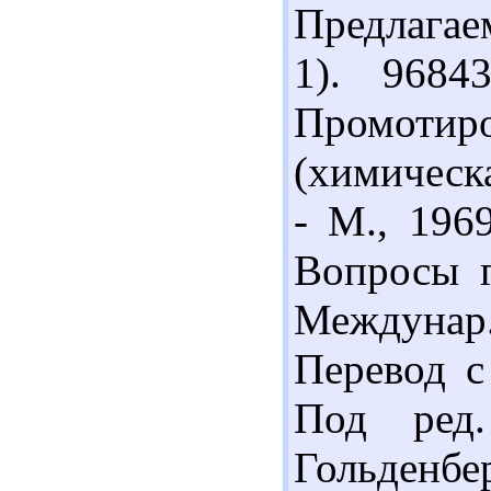
Предлагае
1). 9684
Промотир
(химическа
- М., 196
Вопросы г
Междунар
Перевод с 
Под ред
Гольденбер