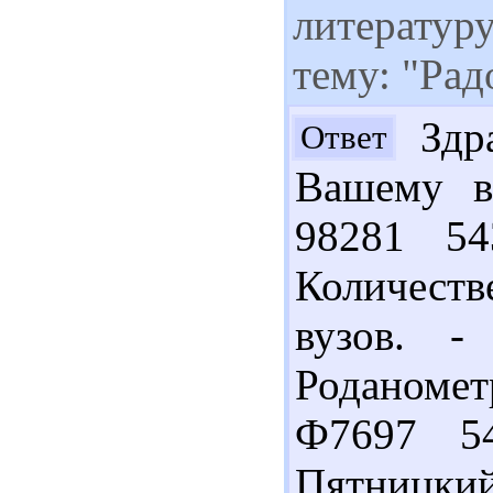
литератур
тему: "Ра
Здра
Ответ
Вашему в
98281 5
Количеств
вузов. -
Роданомет
Ф7697 5
Пятницкий