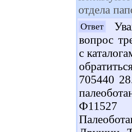
отдела пап
Ува
Ответ
вопрос тр
с каталога
обратитьс
705440 28
палеобота
Ф11527
Палеобот