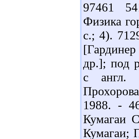
97461 54
Физика гор
с.; 4). 71
[Гардинер
др.]; под 
с англ.
Прохорова;
1988. - 4
Кумагаи С
Кумагаи; П