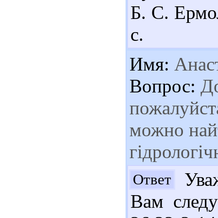
Б. С. Ермо
с.
Имя:
Анас
Вопрос:
До
пожалуйста
можно най
гідрологіч
Уваж
Ответ
Вам следу