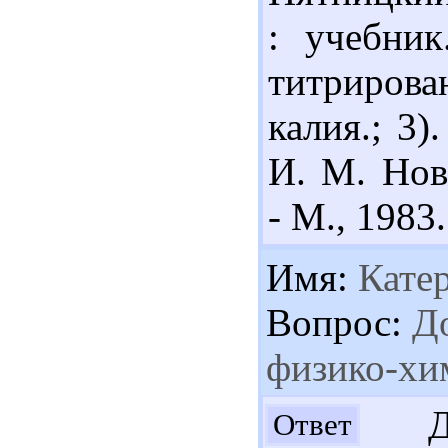
: учебник
титриров
калия.; 3
И. М. Нов
- М., 1983.
Имя:
Кате
Вопрос:
До
физико-хи
Доб
Ответ