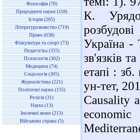
темі: 1). 
Філософія (70)
Природничі науки (118)
К. Урядо
Історія (265)
розбудов
Літературознавство (719)
Право (638)
Україна - 
Фізкультура та спорт (73)
Педагогіка (355)
зв'язків т
Психологія (302)
Медицина (74)
етапі : зб.
Соціологія (305)
Журналістика (221)
ун-тет, 201
Політичні науки (155)
Causality 
Релігія (31)
Наука (13)
economi
Іноземні мови (213)
Військова справа (5)
Mediterr