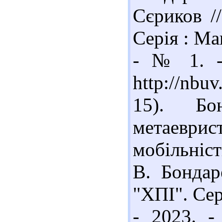
Сєриков //
Серія : Ма
- № 1. -
http://nbu
15). Бо
метаеври
мобільніс
В. Бондар
"ХПІ". Се
- 2023. 