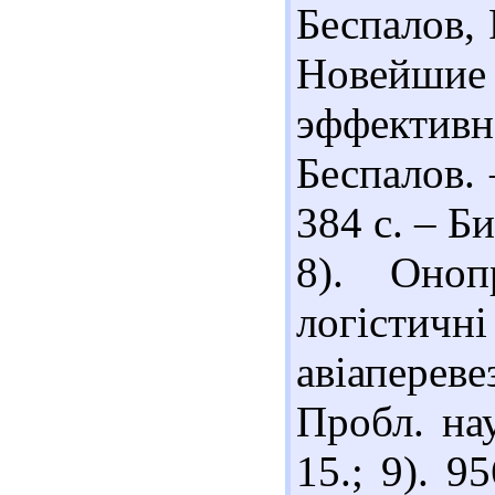
Беспалов, 
Новейши
эффективн
Беспалов. 
384 с. – Би
8). Оноп
логістич
авіапереве
Пробл. на
15.; 9). 