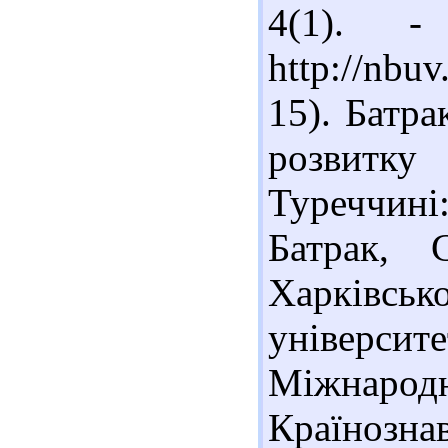
4(1). 
http://nbu
15). Батр
розвитку
Туреччині
Батрак, 
Харків
університе
Міжнарод
Країнознав