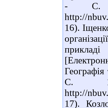
- С. 
http://nb
16). Іщенк
організац
приклад
[Електрон
Географія 
С. 1
http://nbu
17). Козл