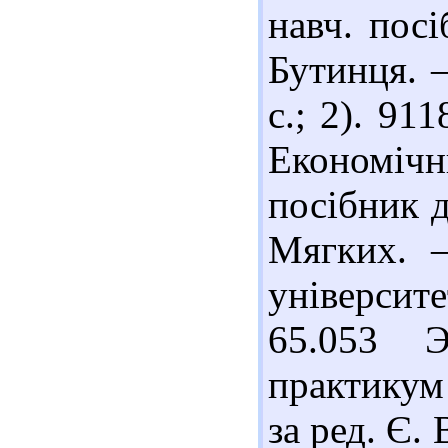
навч. посі
Бутинця. 
с.; 2). 91
Економічни
посібник д
Мягких. –
університе
65.053 Э
практикум 
за ред. Є.