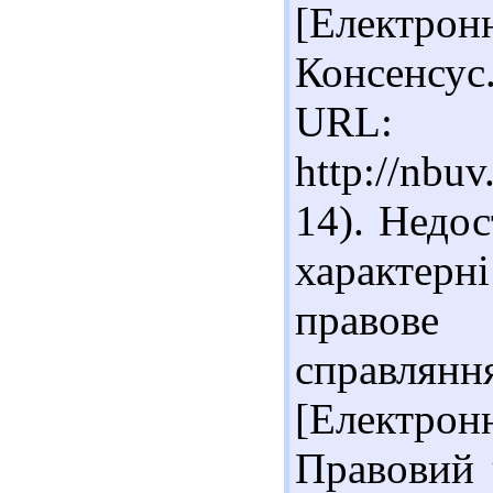
[Електронн
Консенсус.
URL:
http://nbu
14). Недос
характер
правове
справлян
[Електронн
Правовий 