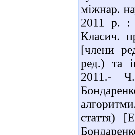
міжнар. на
2011 р. :
Класич. пр
[члени ре
ред.) та 
2011.- Ч
Бондарен
алгоритми.
стаття) [
Бондарен