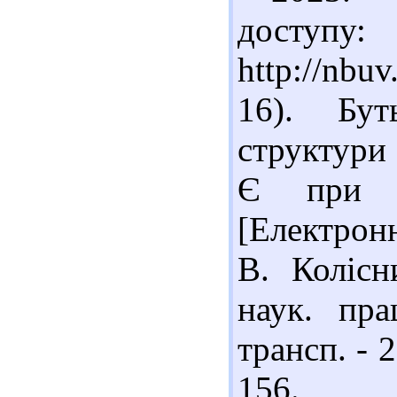
доступу:
http://nbu
16). Бут
структури
Є при ко
[Електронн
В. Колісн
наук. пра
трансп. - 2
156. 