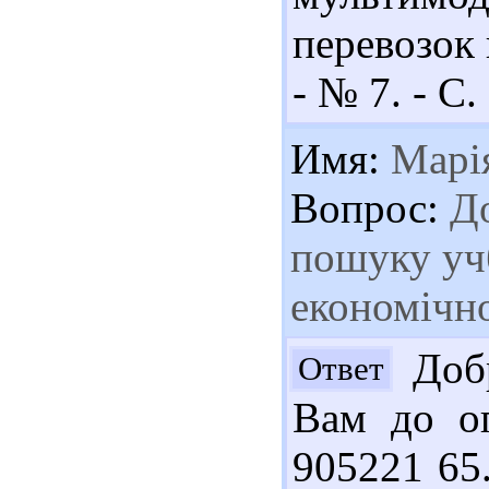
перевозок 
- № 7. - С.
Имя:
Марі
Вопрос:
До
пошуку учб
економічно
Добр
Ответ
Вам до оп
905221 65