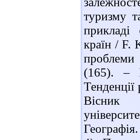
залежно
туризму т
прикладі 
країн / F. 
проблеми
(165). – 
Тенденції 
Вісник К
університ
Географія.