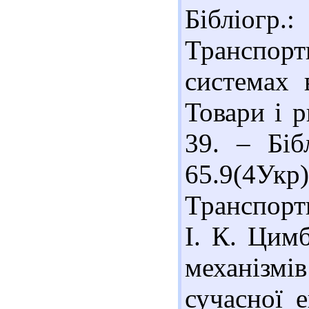
Бібліогр.
Транспорт
системах 
Товари і р
39. – Біб
65.9(4У
Транспортн
І. К. Цим
механізм
сучасної е