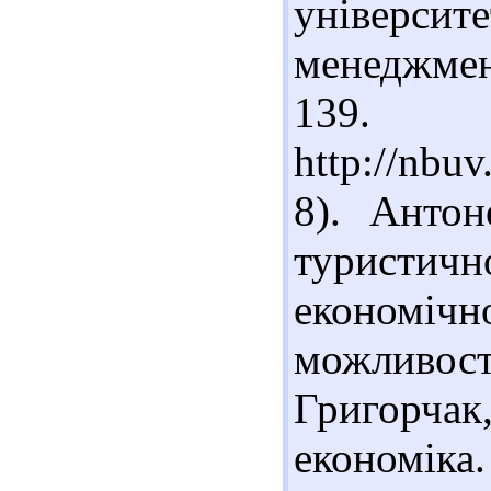
універси
менеджмент
13
http://nb
8). Антон
туристичн
економіч
можливост
Григорчак
економік