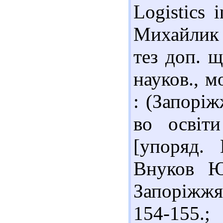
Logistics 
Михайлик 
тез доп. щ
науков., м
: (Запоріж
во освіт
[упоряд. 
Внуков Ю.
Запоріжжя
154-155.