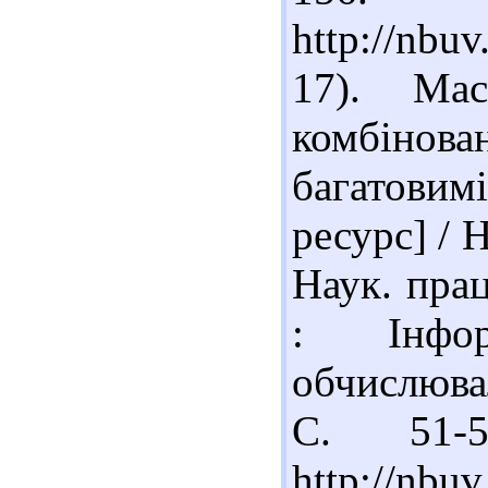
http://nbu
17). Мас
комбінова
багатови
ресурс] / 
Наук. прац
: Інфор
обчислювал
С. 51-
http://nbu