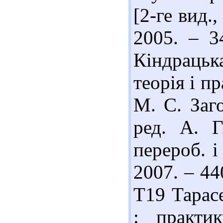
[2-ге вид.
2005. – 3
Кіндрацьк
теорія і пр
М. С. Заго
ред. А. Г
перероб. і
2007. – 44
Т19 Тарас
: практи