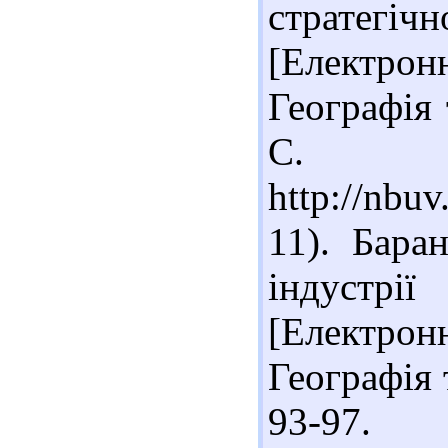
стратег
[Електронн
Географія 
С. 4
http://nbu
11). Бара
індустр
[Електронн
Географія т
93-