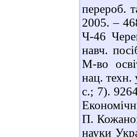
перероб. т
2005. – 46
Ч-46 Чере
навч. посі
М-во осві
нац. техн. 
с.; 7). 92
Економічни
П. Кожанов
науки Укра