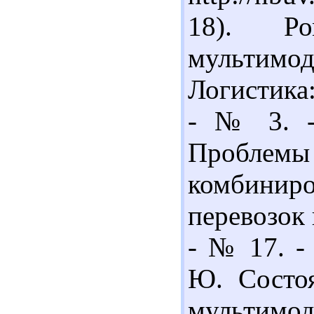
18). Ро
мультим
Логистика
- № 3. -
Проблемы
комбинир
перевозок 
- № 17. - 
Ю. Состоя
мультимо