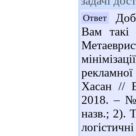
задачі дос
Добр
Ответ
Вам такі 
Метаеври
мініміза
рекламної 
Хасан // 
2018. – № 
назв.; 2).
логісти