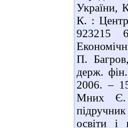
України, К
К. : Центр
923215 
Економічни
П. Багров
держ. фін.
2006. – 1
Мних Є. 
підручник
освіти і 