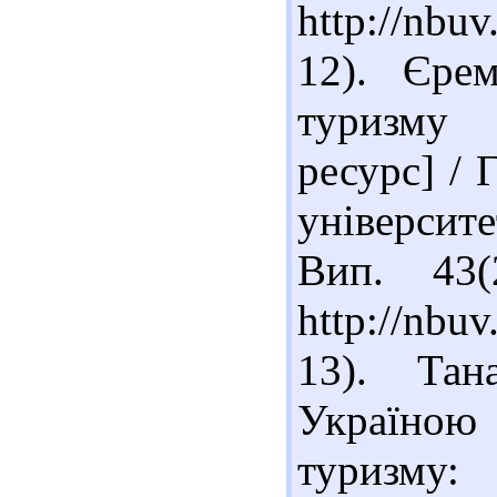
http://nbu
12). Єрем
туризму 
ресурс] / 
університе
Вип. 43
http://nb
13). Тан
Україно
туризму: