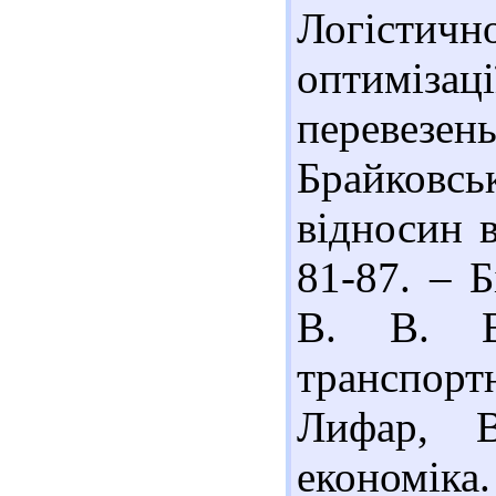
Логістичн
оптиміз
перевезен
Брайковс
відносин в
81-87. – Б
В. В. Вз
транспорт
Лифар, В
економіка.