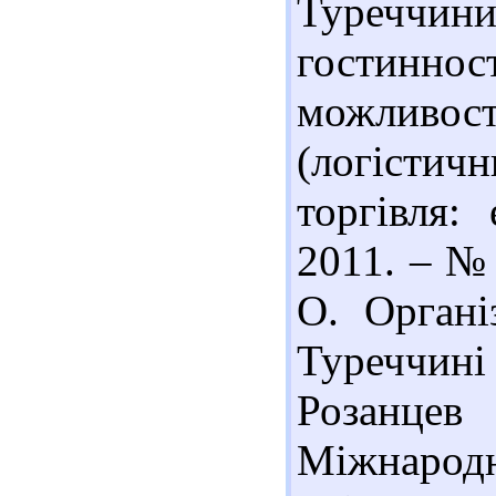
Туреччин
гостинност
можливост
(логісти
торгівля:
2011. – № 
О. Органі
Туреччині
Розанце
Міжнар