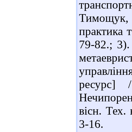
транспор
Тимощук, 
практика т
79-82.; 3)
метаеврис
управлін
ресурс]
Нечипорен
вісн. Тех. 
3-16.