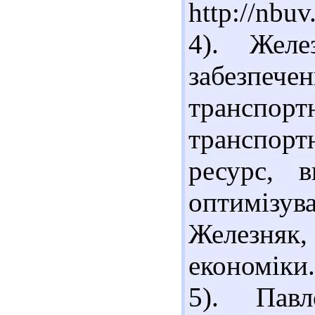
http://nbu
4). Желе
забезпече
транспортн
транспор
ресурс, в
оптимізу
Железняк,
економіки.
5). Павл