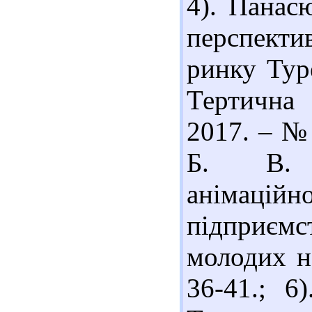
4). Панас
перспект
ринку Тур
Тертична 
2017. – № 
Б. В. 
анімацій
підприєм
молодих н
36-41.; 6