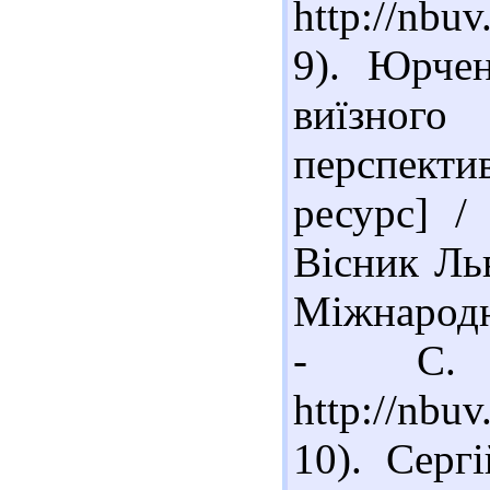
http://nbu
9). Юрче
виїзного 
перспект
ресурс] /
Вісник Льв
Міжнародні
- С. 
http://nb
10). Серг