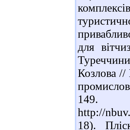
комплексі
туристи
приваблив
для вітчи
Туреччини)
Козлова //
промислово
14
http://nbu
18). Плі