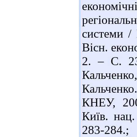
економі
регіональ
системи / 
Вісн. екон
2. – С. 2
Кальченк
Кальченко.
КНЕУ, 200
Київ. нац.
283-284.