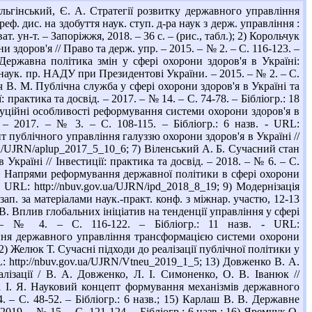
ьгінський, Є. А. Стратегії розвитку державного управління
еф. дис. на здобуття наук. ступ. д-ра наук з держ. управління :
. ун-т. – Запоріжжя, 2018. – 36 с. – (рис., табл.); 2) Корольчук
 здоров'я // Право та держ. упр. – 2015. – № 2. – С. 116-123. –
 Державна політика змін у сфері охорони здоров'я в Україні:
. наук. пр. НАДУ при Президентові України. – 2015. – № 2. – С.
ич В. М. Публічна служба у сфері охорони здоров'я в Україні та
 практика та досвід. – 2017. – № 14. – С. 74-78. – Бібліогр.: 18
итуційні особливості реформування системи охорони здоров'я в
 – 2017. – № 3. – С. 108-115. – Бібліогр.: 6 назв. - URL:
т публічного управління галуззю охорони здоров'я в Україні //
v.ua/UJRN/aplup_2017_5_10_6; 7) Віленський А. Б. Сучасний стан
країні // Інвестиції: практика та досвід. – 2018. – № 6. – С.
. М. Напрями реформування державної політики в сфері охорони
. - URL: http://nbuv.gov.ua/UJRN/ipd_2018_8_19; 9) Модернізація
п. за матеріалами наук.-практ. конф. з міжнар. участю, 12-13
О. В. Вплив глобальних ініціатив на тенденції управління у сфері
 – № 4. – С. 116-122. – Бібліогр.: 11 назв. - URL:
ечення державного управління трансформацією системи охорони
; 12) Желюк Т. Сучасні підходи до реалізації публічної політики у
RL: http://nbuv.gov.ua/UJRN/Vtneu_2019_1_5; 13) Довженко В. А.
ізації / В. А. Довженко, Л. І. Симоненко, О. В. Іванюк //
Зима І. Я. Науковий концепт формування механізмів державного
. – С. 48-52. – Бібліогр.: 6 назв.; 15) Карлаш В. В. Державне
19. – № 15. – С. 121-124. – Бібліогр.: 6 назв.; 16) Яремчук О.