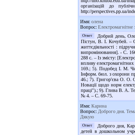
http://iino.knuba.edu.ua/
організацій до публ
http://perspectives.pp.ua/
Имя:
олена
Вопрос:
Електромагнітне з
Ответ
Добрий день, Олен
Пістун, В. І. Кочубей. – 
життєдіяльності : підручн
випромінювання]. - С. 166-
288 с. – Із змісту: [Елек
впливу електромагнітних в
169.; 5). Подобед І. М. 
Інформ. бюл. з охорони пр.
46.; 7). Григор'єва О. О.
Новації щодо норм електр
праці").; 9). Глива В. А.
№ 4. – С. 69-75.
Имя:
Карина
Вопрос:
Доброго дня. Тема
Дякую
Ответ
Доброго дня, Кари
детей в дошкольном учр