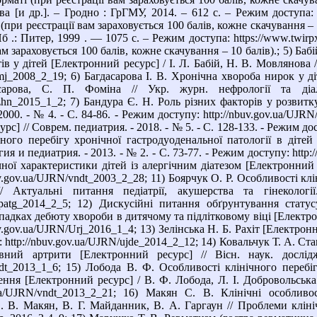
 [и др.]. – Гродно : ГрГМУ, 2014. – 612 с. – Режим доступа: ht
(при реєстрації вам зараховується 100 балів, кожне скачування – 
б .: Питер, 1999 . — 1075 с. – Режим доступа: https://www.twirpx
ам зараховується 100 балів, кожне скачування – 10 балів).; 5) Баб
тів у дітей [Електронний ресурс] / І. Л. Бабій, Н. В. Мовлянова /
mj_2008_2_19; 6) Багдасарова І. В. Хронічна хвороба нирок у ді
асарова, С. П. Фоміна // Укр. журн. нефрології та д
Uzhn_2015_1_2; 7) Бандура Є. Н. Роль різних факторів у розвитк
 2000. - № 4. - С. 84-86. - Режим доступу: http://nbuv.gov.ua/UJ
рс] // Соврем. педиатрия. - 2018. - № 5. - С. 128-133. - Режим до
чного перебігу хронічної гастродуоденальної патології в діте
ия и педиатрия. - 2013. - № 2. - С. 73-77. - Режим доступу: http
ної характеристики дітей із алергічним діатезом [Електронний ре
v.gov.ua/UJRN/vndt_2003_2_28; 11) Боярчук О. Р. Особливості кл
// Актуальні питання педіатрії, акушерства та гінеко
/appatg_2014_2_5; 12) Дискусійні питання обґрунтування стат
адках дебюту хвороби в дитячому та підлітковому віці [Електронни
v.gov.ua/UJRN/Urj_2016_1_4; 13) Зелінська Н. Б. Рахіт [Електронни
: http://nbuv.gov.ua/UJRN/ujde_2014_2_12; 14) Ковальчук Т. А. Ст
ивний артрити [Електронний ресурс] // Вісн. наук. досл
vndt_2013_1_6; 15) Лобода В. Ф. Особливості клінічного перебі
ння [Електронний ресурс] / В. Ф. Лобода, Л. І. Добровольська /
v.ua/UJRN/vndt_2013_2_21; 16) Макян С. В. Клінічні особлив
. В. Макян, В. Г. Майданник, В. А. Гаргаун // Проблеми клінічн