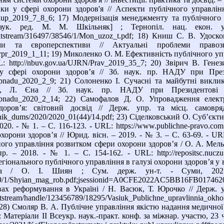
ки у сфері охорони здоров'я // Аспекти публічного управлінн
aplup_2019_7_8_6; 17) Модернізація менеджменту та публічного 
аук. ред. М. М. Шкільняк] ; Тернопіл. нац. екон. 
a/bitstream/316497/38546/1/Mon_uzoz_t.pdf; 18) Книш С. В. Уд
орми та європерспективи // Актуальні проблеми пра
prpr_2019_1_11; 19) Миколенко О. М. Ефективність публічного упра
 http://nbuv.gov.ua/UJRN/Prav_2019_35_7; 20) Звірич В. Генез
у сфері охорони здоров’я // Зб. наук. пр. НАДУ при През
znpnadu_2020_2_9; 21) Солоненко І. Сучасні та майбутні викли
на, Л. Єна // Зб. наук. пр. НАДУ при Президентові
N/znpnadu_2020_2_14; 22) Самофалов Д. О. Упровадження елек
доров’я: світовий досвід // Держ. упр. та місц. самов
irnik_dums/2020/2020_01(44)/14.pdf; 23) Сiделковський О. Суб’єкт
020. - № 1. – С. 116-123. - URL: https://www.publichne-pravo.com
хорони здоров’я // Юрид. вісн. – 2019. - № 3. – С. 63-69. - URL:
ого управління розвитком сфери охорони здоров’я / О. А. Мельн
р. – 2018. - № 1. – С. 154-162. - URL: http://repositsc.nuczu.
іонального публічного управління в галузі охорони здоров’я у в
тра / О. І. Шиян ; Сум. держ. ун-т. - Суми, 2021. – 6
19/1/Shyian_mag_rob.pdf;jsessionid=A0CFE2022AC5BB16FB017
вах реформування в Україні / Н. Васюк, Т. Юрочко // Держ. уп
/bitstream/handle/123456789/18295/Vasiuk_Publichne_upravlinnia_ok
28) Смоляр В. А. Публічне управління якістю надання медичної
 : Матеріали ІІ Всеукр. наук.-практ. конф. за міжнар. участю, 2