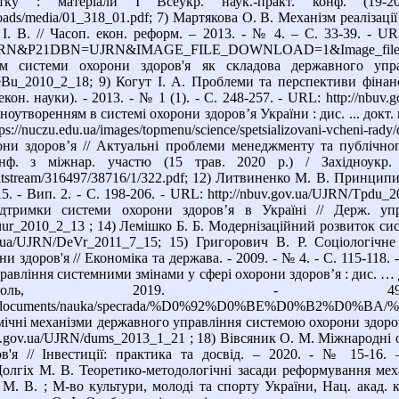
итку : матеріали І Всеукр. наук.-практ. конф. (19-
uploads/media/01_318_01.pdf; 7) Мартякова О. В. Механізм реаліза
. В. // Часоп. екон. реформ. – 2013. - № 4. – С. 33-39. - URL: ht
RN&P21DBN=UJRN&IMAGE_FILE_DOWNLOAD=1&Image_fil
зм системи охорони здоров'я як складова державного уп
DeBu_2010_2_18; 9) Когут І. А. Проблеми та перспективи фінанс
екон. науки). - 2013. - № 1 (1). - С. 248-257. - URL: http://nbu
утворенням в системі охорони здоров’я України : дис. ... докт. н
s://nuczu.edu.ua/images/topmenu/science/spetsializovani-vcheni-r
ни здоров’я // Актуальні проблеми менеджменту та публічног
конф. з міжнар. участю (15 трав. 2020 р.) / Західноукр
/bitstream/316497/38716/1/322.pdf; 12) Литвиненко М. В. Принципи
5. - Вип. 2. - С. 198-206. - URL: http://nbuv.gov.ua/UJRN/Tpdu
підтримки системи охорони здоров’я в Україні // Держ. у
uur_2010_2_13 ; 14) Лемішко Б. Б. Модернізаційний розвиток сис
ov.ua/UJRN/DeVr_2011_7_15; 15) Григорович В. Р. Соціологіч
ни здоров'я // Економіка та держава. - 2009. - № 4. - С. 115-118.
авління системними змінами у сфері охорони здоров’я : дис. … д
іуполь, 2019. -
storage/documents/nauka/specrada/%D0%92%D0%BE%D0%B
чні механізми державного управління системою охорони здоров’я 
uv.gov.ua/UJRN/dums_2013_1_21 ; 18) Вівсяник О. М. Міжнародні 
'я // Інвестиції: практика та досвід. – 2020. - № 15-16. – С
олгіх М. В. Теоретико-методологічні засади реформування меха
 М. В. ; М-во культури, молоді та спорту України, Нац. акад. к