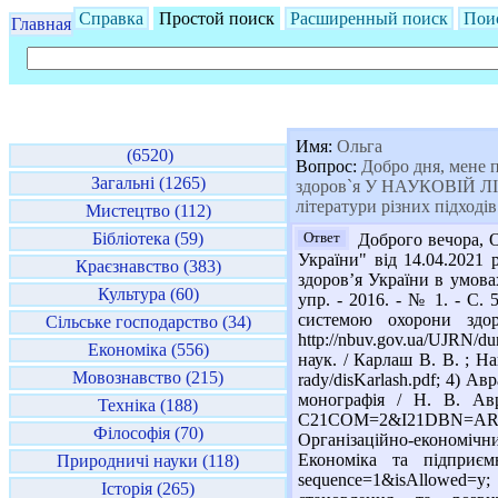
Справка
Простой поиск
Расширенный поиск
Пои
Главная
Имя:
Ольга
(6520)
Вопрос:
Добро дня, мене п
Загальні (1265)
здоров`я У НАУКОВІЙ ЛІТЕ
літератури різних підходів
Мистецтво (112)
Бібліотека (59)
Ответ
Доброго вечора, О
України" від 14.04.2021
Краєзнавство (383)
здоров’я України в умова
Культура (60)
упр. - 2016. - № 1. - С.
системою охорони здор
Сільське господарство (34)
http://nbuv.gov.ua/UJRN/
Економіка (556)
наук. / Карлаш В. В. ; Нац
Мовознавство (215)
rady/disKarlash.pdf; 4) 
монографія / Н. В. Авра
Техніка (188)
C21COM=2&I21DBN=ARD
Філософія (70)
Організаційно-економічн
Економіка та підприємни
Природничі науки (118)
sequence=1&isAllowed=y
Історія (265)