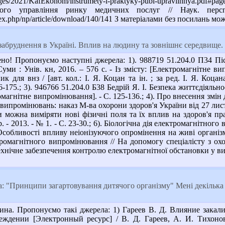
images/2021/KafEkonom/instrumety-i-praktyky-publ-upravlinnya.p
ічного управління ринку медичних послуг // Наук. п
index.php/np/article/download/140/141 З матеріалами без посилань 
абруднення в Україні. Вплив на людину та зовнішнє середвище.
о! Пропонуємо наступні джерела: 1). 988719 51.204.0 П34 Пісту
Суми : Унів. кн, 2016. – 576 с. - Із змісту: [Електромагнітне ви
ик для внз / [авт. кол.: І. Я. Коцан та ін. ; за ред. І. Я. Коцан
175.; 3). 946766 51.204.0 Б38 Бедрій Я. І. Безпека життєдіяльності
тромагнітне випромінювання]. - С. 125-136.; 4). Про внесення змі
ипромінювань: наказ М-ва охорони здоров'я України від 27 листоп.
Чи можна виміряти нові фізичні поля та їх вплив на здоров'я пр
 - 2013. - № 1. - С. 23-30.; 6). Біологічна дія електромагнітного 
 Особливості впливу неіонізуючого опромінення на живі організми
омагнітного випромінювання // На допомогу спеціалісту з охор
 Технічне забезпечення контролю електромагнітної обстановки у в
: "Принципи загартовування дитячого організму" Мені декілька 
на. Пропонуємо такі джерела: 1) Гареев В. Д. Влияние закал
еждении [Электронный ресурс] / В. Д. Гареев, А. И. Тихонов