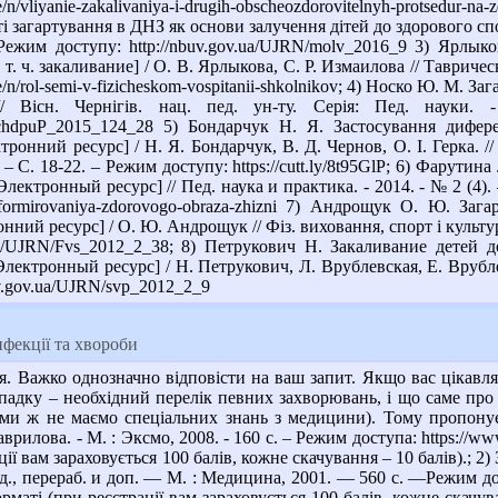
ticle/n/vliyanie-zakalivaniya-i-drugih-obscheozdorovitelnyh-protsed
 загартування в ДНЗ як основи залучення дітей до здорового спо
 Режим доступу: http://nbuv.gov.ua/UJRN/molv_2016_9 3) Ярл
т. ч. закаливание] / О. В. Ярлыкова, С. Р. Измаилова // Таврическ
ticle/n/rol-semi-v-fizicheskom-vospitanii-shkolnikov; 4) Носко Ю. М
// Вісн. Чернігів. нац. пед. ун-ту. Серія: Пед. науки
/VchdpuP_2015_124_28 5) Бондарчук Н. Я. Застосування дифер
онний ресурс] / Н. Я. Бондарчук, В. Д. Чернов, О. І. Герка. // 
. – С. 18-22. – Режим доступу: https://cutt.ly/8t95GlP; 6) Фарут
ектронный ресурс] // Пед. наука и практика. - 2014. - № 2 (4). – С.
o-formirovaniya-zdorovogo-obraza-zhizni 7) Андрощук О. Ю. За
ний ресурс] / О. Ю. Андрощук // Фіз. виховання, спорт і культура 
v.ua/UJRN/Fvs_2012_2_38; 8) Петрукович Н. Закаливание детей
ктронный ресурс] / Н. Петрукович, Л. Врублевская, Е. Врублевск
uv.gov.ua/UJRN/svp_2012_2_9
нфекції та хвороби
. Важко однозначно відповісти на ваш запит. Якщо вас цікавлят
адку – необхідний перелік певних захворювань, і що саме про 
 (ми ж не маємо спеціальних знань з медицини). Тому пропонує
врилова. - М. : Эксмо, 2008. - 160 с. – Режим доступа: https://www
ії вам зараховується 100 балів, кожне скачування – 10 балів).; 2
д., перераб. и доп. — М. : Медицина, 2001. — 560 с. —Режим досту
рматі (при реєстрації вам зараховується 100 балів, кожне скачув