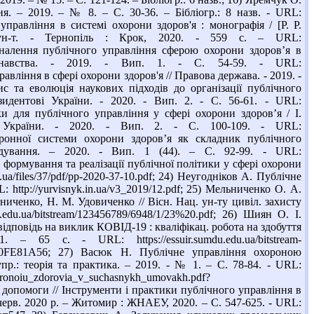
я. – 2019. – № 8. – С. 30-36. – Бібліогр.: 8 назв. - URL:
управління в системі охорони здоров'я : монографія / [Р. Р.
ун-т. - Тернопіль : Крок, 2020. - 559 с. – URL:
осконалення публічного управління сферою охорони здоров’я в
вознавства. - 2019. - Вип. 1. - С. 54-59. - URL:
вління в сфері охорони здоров'я // Правова держава. - 2019. -
ис та еволюція наукових підходів до організації публічного
идентові України. - 2020. - Вип. 2. - С. 56-61. - URL:
ки для публічного управління у сфері охорони здоров’я / І.
 України. - 2020. - Вип. 2. - С. 100-109. - URL:
тронної системи охорони здоров’я як складник публічного
рядування. – 2020. - Вип. 1 (44). – С. 92-99. - URL:
и формування та реалізації публічної політики у сфері охорони
.ua/files/37/pdf/pp-2020-37-10.pdf; 24) Неугодніков А. Публічне
 http://yurvisnyk.in.ua/v3_2019/12.pdf; 25) Мельниченко О. А.
иченко, Н. М. Удовиченко // Вісн. Нац. ун-ту цивіл. захисту
edu.ua/bitstream/123456789/6948/1/23%20.pdf; 26) Шиян О. І.
ідповідь на виклик КОВІД-19 : кваліфікац. робота на здобуття
5 с. - URL: https://essuir.sumdu.edu.ua/bitstream-
4620FE81A56; 27) Васюк Н. Публічне управління охороною
р.: теорія та практика. – 2019. - № 1. – С. 78-84. - URL:
horonoiu_zdorovia_v_suchasnykh_umovakh.pdf?
 допомоги // Інструменти і практики публічного управління в
3 черв. 2020 р. – Житомир : ЖНАЕУ, 2020. – С. 547-625. - URL: