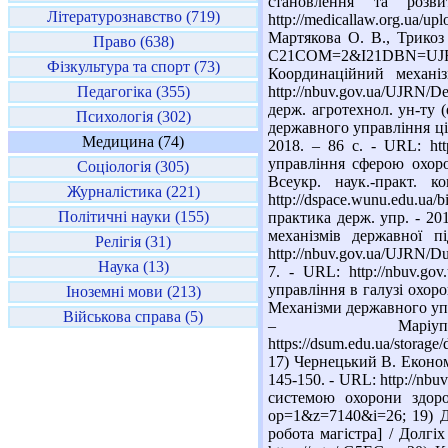
становлення та розв
Літературознавство (719)
http://medicallaw.org.ua/
Мартякова О. В., Трикоз І
Право (638)
C21COM=2&I21DBN=UJ
Фізкультура та спорт (73)
Координаційний механі
Педагогіка (355)
http://nbuv.gov.ua/UJRN/
держ. агротехнол. ун-ту (
Психологія (302)
державного управління ціно
Медицина (74)
2018. – 86 с. - URL: http
управління сферою охоро
Соціологія (305)
Всеукр. наук.-практ. 
Журналістика (221)
http://dspace.wunu.edu.ua
Політичні науки (155)
практика держ. упр. - 201
механізмів державної 
Релігія (31)
http://nbuv.gov.ua/UJRN/D
Наука (13)
7. - URL: http://nbuv.g
управління в галузі охоро
Іноземні мови (213)
Механізми державного упр
Військова справа (5)
– Мар
https://dsum.edu.ua/
17) Чернецький В. Економі
145-150. - URL: http://nb
системою охорони здоров
op=1&z=7140&i=26; 19) Д
робота магістра] / Долгіх