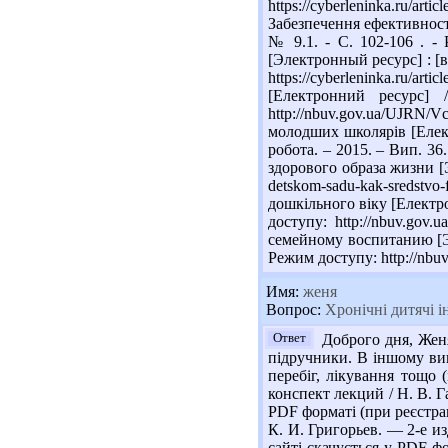
https://cyberleninka.ru/ar
Забезпечення ефективності
№ 9.1. - С. 102-106 . -
[Электронный ресурс] : [в 
https://cyberleninka.ru/ar
[Електронний ресурс] 
http://nbuv.gov.ua/UJRN
молодших школярів [Електр
робота. – 2015. – Вип. 36
здорового образа жизни [Эл
detskom-sadu-kak-sredstv
дошкільного віку [Електрон
доступу: http://nbuv.go
семейному воспитанию [Эле
Режим доступу: http://nb
Имя:
женя
Вопрос:
Хронічні дитячі і
Ответ
Доброго дня, Женя
підручники. В іншому вип
перебіг, лікування тощо
конспект лекций / Н. В. Га
PDF форматі (при реєстрац
К. И. Григорьев. — 2-е из
сайті скачується у PDF фо