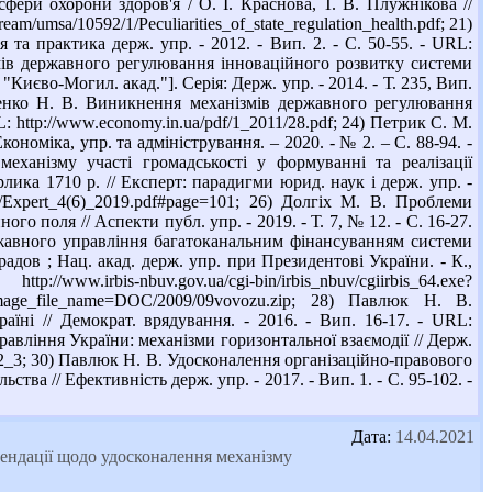
фери охорони здоров'я / О. І. Краснова, Т. В. Плужнікова //
tream/umsa/10592/1/Peculiarities_of_state_regulation_health.pdf; 21)
 та практика держ. упр. - 2012. - Вип. 2. - С. 50-55. - URL:
ізмів державного регулювання інноваційного розвитку системи
Києво-Могил. акад."]. Серія: Держ. упр. - 2014. - Т. 235, Вип.
аменко Н. В. Виникнення механізмів державного регулювання
: http://www.economy.in.ua/pdf/1_2011/28.pdf; 24) Петрик С. М.
номіка, упр. та адміністрування. – 2020. - № 2. – С. 88-94. -
с механізму участі громадськості у формуванні та реалізації
ика 1710 р. // Експерт: парадигми юрид. наук і держ. упр. -
rt/Expert_4(6)_2019.pdf#page=101; 26) Долгіх М. В. Проблеми
 поля // Аспекти публ. упр. - 2019. - Т. 7, № 12. - С. 16-27.
ржавного управління багатоканальним фінансуванням системи
градов ; Нац. акад. держ. упр. при Президентові України. - К.,
cgi-bin/irbis_nbuv/cgiirbis_64.exe?
le_name=DOC/2009/09vovozu.zip; 28) Павлюк Н. В.
аїні // Демократ. врядування. - 2016. - Вип. 16-17. - URL:
авління України: механізми горизонтальної взаємодії // Держ.
16_2_3; 30) Павлюк Н. В. Удосконалення організаційно-правового
тва // Ефективність держ. упр. - 2017. - Вип. 1. - С. 95-102. -
Дата:
14.04.2021
омендації щодо удосконалення механізму