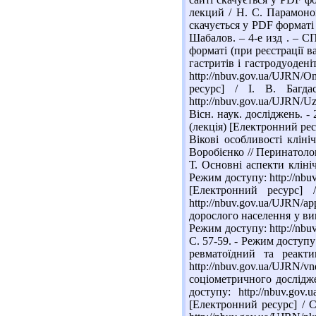
лекций / Н. С. Парамонова
скачується у PDF форматі 
Шабалов. – 4-е изд . – СП
форматі (при реєстрації в
гастритів і гастродуодені
http://nbuv.gov.ua/UJRN/O
ресурс] / І. В. Багд
http://nbuv.gov.ua/UJRN/
Вісн. наук. досліджень. -
(лекція) [Електронний ресу
Вікові особливості кліні
Воробієнко // Перинатолог
Т. Основні аспекти клініч
Режим доступу: http://nbu
[Електронний ресурс] 
http://nbuv.gov.ua/UJRN
дорослого населення у вип
Режим доступу: http://nbu
С. 57-59. - Режим доступу
ревматоїдний та реакт
http://nbuv.gov.ua/UJRN/
соціометричного дослідже
доступу: http://nbuv.go
[Електронний ресурс] / С