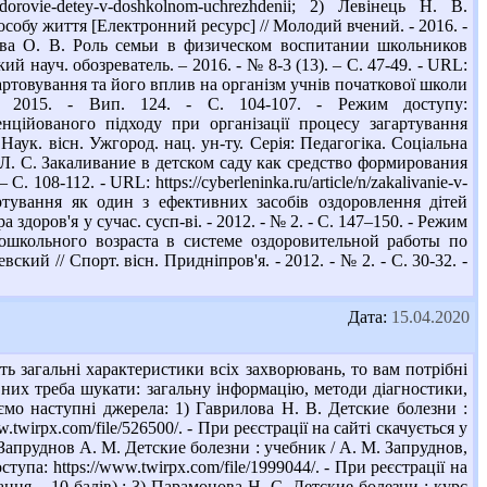
ur-na-zdorovie-detey-v-doshkolnom-uchrezhdenii; 2) Левінець Н. В.
собу життя [Електронний ресурс] // Молодий вчений. - 2016. -
ыкова О. В. Роль семьи в физическом воспитании школьников
ий науч. обозреватель. – 2016. - № 8-3 (13). – С. 47-49. - URL:
. Загартовування та його вплив на організм учнів початкової школи
. - 2015. - Вип. 124. - С. 104-107. - Режим доступу:
енційованого підходу при організації процесу загартування
Наук. вісн. Ужгород. нац. ун-ту. Серія: Педагогіка. Соціальна
ина Л. С. Закаливание в детском саду как средство формирования
 108-112. - URL: https://cyberleninka.ru/article/n/zakalivanie-v-
гартування як один з ефективних засобів оздоровлення дітей
здоров'я у сучас. сусп-ві. - 2012. - № 2. - С. 147–150. - Режим
 дошкольного возраста в системе оздоровительной работы по
ий // Спорт. вісн. Придніпров'я. - 2012. - № 2. - С. 30-32. -
Дата:
15.04.2020
ь загальні характеристики всіх захворювань, то вам потрібні
них треба шукати: загальну інформацію, методи діагностики,
мо наступні джерела: 1) Гаврилова Н. В. Детские болезни :
.twirpx.com/file/526500/. - При реєстрації на сайті скачується у
) Запруднов А. М. Детские болезни : учебник / А. М. Запруднов,
па: https://www.twirpx.com/file/1999044/. - При реєстрації на
ання – 10 балів).; 3) Парамонова Н. С. Детские болезни : курс