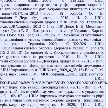
20.04.2007). – Львів, 2007. - С. 318-323. - URL:
ції державно-приватного партнерства у сфері охорони здоров’я /
tp://www.irbis-nbuv.gov.ua/cgi-bin/irbis_nbuv/cgiirbis_64.exe?
e_name=PDF/Cher_2013_4_8.pdf; 8) Худоба О. В.
равління // Держ. будівництво. - 2010. - № 2. - URL:
ування системи охорони здоров'я // Зб. наук. пр. Таврійськ.
v.gov.ua/UJRN/znptdau_2013_1_1_32 ; 10) Долот В. Д. Механізми
аук / Долот В. Д. ; Нац. ун-т цивіл. захисту України. - Харків,
ady/diss_Dolot_V.D._.pdf; 11) Стецюк Ф. Механізм стратегічного
о управління в умовах інноваційного розвитку економіки :
. нац. ун-т. – Тернопіль, 2020. – С. 322-326. - URL:
 національної системи охорони здоров’я в Україні // Теорія та
_2015_2_33; 13) Григорович В. Р. Удосконалення управлінських
пр.: удосконалення та розвиток. - 2010. - № 2. - URL:
теми охорони здоров’я // Демократ. врядування. - 2011. - Вип.
не опитування як підхід до вивчення механізмів державного
 - URL: http://nbuv.gov.ua/UJRN/ecde_2009_4_35; 16) Вовк С. М.
окт. наук / Вовк С. М. ; МОН України, Донец. держ. ун-т упр.
 492 с. - URL:
2%D0%BA/%D0%B4%D0%B8%D1%81%D0%B5%D1%80%D1%82%D0%B0
// Держ. упр. та місц. самоврядування. - 2013. - Вип. 1. - С.
організації в інституційному механізмі державного управління
. 162-167. - URL: http://www.investplan.com.ua/index.php?
нізмів управління системою охорони здоров’я : [кваліфікац.
ерів. кадрів культури і мистецтв. – К., 2020. – 119 с. - URL: