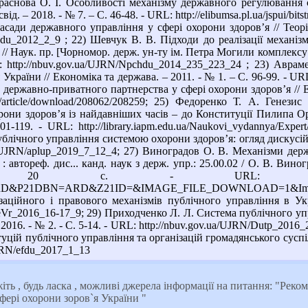
 Краснова О. І. Особливості механізму державного регулювання с
ід. – 2018. - № 7. – С. 46-48. - URL: http://elibumsa.pl.ua/jspui/bits
асади державного управління у сфері охорони здоров’я // Теорія
Tpdu_2012_2_9 ; 22) Шевчук В. В. Підходи до реалізації механ
// Наук. пр. [Чорномор. держ. ун-ту ім. Петра Могили комплексу "
L: http://nbuv.gov.ua/UJRN/Npchdu_2014_235_223_24 ; 23) Авр
України // Економіка та держава. – 2011. - № 1. – С. 96-99. - URL
 державно-приватного партнерства у сфері охорони здоров’я // Еко
ua/article/download/208062/208259; 25) Федоренко Т. А. Генези
рони здоров’я із найдавніших часів – до Конституції Пилипа Орл
1-119. - URL: http://library.iapm.edu.ua/Naukovi_vydannya/Expe
лічного управління системою охорони здоров’я: огляд дискусійного
ua/UJRN/aplup_2019_7_12_4; 27) Виноградов О. В. Механізми де
: автореф. дис... канд. наук з держ. упр.: 25.00.02 / О. В. Вино
- URL: http://www.irbis-nbuv.gov.ua/
&P21DBN=ARD&Z21ID=&IMAGE_FILE_DOWNLOAD=1&Image_fi
заційного і правового механізмів публічного управління в Укр
eVr_2016_16-17_9; 29) Приходченко Л. Л. Система публічного упр
 - 2016. - № 2. - С. 5-14. - URL: http://nbuv.gov.ua/UJRN/Dutp_20
уцій публічного управління та організацій громадянського суспільс
UJRN/efdu_2017_1_13
іть , будь ласка , можливі джерела інформації на питання: "Рек
фері охорони зоров`я України "