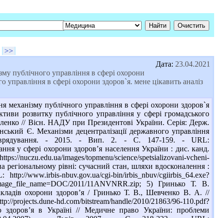
>>
Дата:
23.04.2021
ізму публічного управління в сфері охорони
управління в сфері охорони здоров`я. мене цікавить аналіз
я механізму публічного управління в сфері охорони здоров`я
ктиви розвитку публічного управління у сфері громадського
оленко // Вісн. НАДУ при Президентові України. Серія: Держ.
ьгінський Є. Механізми децентралізації державного управління
оврядування. - 2015. - Вип. 2. - С. 147-159. - URL:
ння у сфері охорони здоров’я населення України : дис. канд.
ps://nuczu.edu.ua/images/topmenu/science/spetsializovani-vcheni-
на регіональному рівні: сучасний стан, шляхи вдосконалення :
/www.irbis-nbuv.gov.ua/cgi-bin/irbis_nbuv/cgiirbis_64.exe?
le_name=DOC/2011/11ANVNRR.zip; 5) Гринько Т. В.
кладів охорони здоров’я / Гринько Т. В., Шевченко В. А. //
jects.dune-hd.com/bitstream/handle/2010/21863/96-110.pdf?
ю здоров’я в Україні // Медичне право України: проблеми