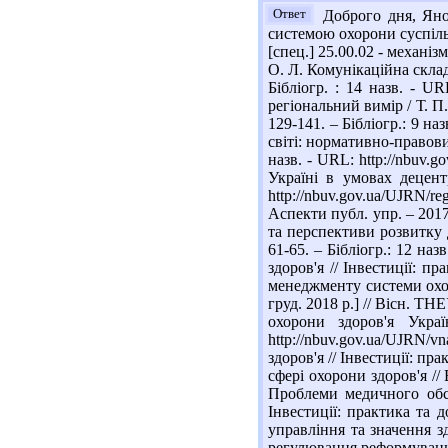
Ответ
Доброго дня, Яно!
системою охорони суспільно
[спец.] 25.00.02 - механіз
О. Л. Комунікаційна складо
Бібліогр. : 14 назв. - U
регіональний вимір / Т. П
129-141. – Бібліогр.: 9 н
світі: нормативно-правовий
назв. - URL: http://nbuv
Україні в умовах децент
http://nbuv.gov.ua/UJRN/r
Аспекти публ. упр. – 2017
та перспективи розвитку д
61-65. – Бібліогр.: 12 на
здоров'я // Інвестиції: пр
менеджменту системи охоро
груд. 2018 р.] // Вісн. ТН
охорони здоров'я Укр
http://nbuv.gov.ua/UJRN/
здоров'я // Інвестиції: пра
сфері охорони здоров'я //
Проблеми медичного обсл
Інвестиції: практика та 
управління та значення зд
регулювання реформуванням