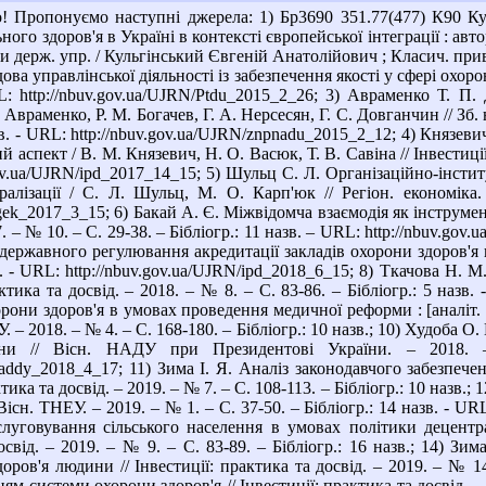
 Пропонуємо наступні джерела: 1) Бр3690 351.77(477) К90 Кул
го здоров'я в Україні в контексті європейської інтеграції : автор
ми держ. упр. / Кульгінський Євгеній Анатолійович ; Класич. приват
ва управлінської діяльності із забезпечення якості у сфері охорони
RL: http://nbuv.gov.ua/UJRN/Ptdu_2015_2_26; 3) Авраменко Т. П.
. Авраменко, Р. М. Богачев, Г. А. Нерсесян, Г. С. Довганчин // Зб
азв. - URL: http://nbuv.gov.ua/UJRN/znpnadu_2015_2_12; 4) Князев
 аспект / В. М. Князевич, Н. О. Васюк, Т. В. Савіна // Інвестиції:
.gov.ua/UJRN/ipd_2017_14_15; 5) Шульц С. Л. Організаційно-інст
ралізації / С. Л. Шульц, М. О. Карп'юк // Регіон. економіка.
egek_2017_3_15; 6) Бакай А. Є. Міжвідомча взаємодія як інструмен
. – № 10. – С. 29-38. – Бібліогр.: 11 назв. – URL: http://nbuv.go
ержавного регулювання акредитації закладів охорони здоров'я в У
зв. - URL: http://nbuv.gov.ua/UJRN/ipd_2018_6_15; 8) Ткачова Н
актика та досвід. – 2018. – № 8. – С. 83-86. – Бібліогр.: 5 назв
ни здоров'я в умовах проведення медичної реформи : [аналіт. за
ЕУ. – 2018. – № 4. – С. 168-180. – Бібліогр.: 10 назв.; 10) Худоба 
аїни // Вісн. НАДУ при Президентові України. – 2018.
vnaddy_2018_4_17; 11) Зима І. Я. Аналіз законодавчого забезп
ктика та досвід. – 2019. – № 7. – С. 108-113. – Бібліогр.: 10 назв.
 Вісн. ТНЕУ. – 2019. – № 1. – С. 37-50. – Бібліогр.: 14 назв. - U
уговування сільського населення в умовах політики децентрал
досвід. – 2019. – № 9. – С. 83-89. – Бібліогр.: 16 назв.; 14) 
оров'я людини // Інвестиції: практика та досвід. – 2019. – № 14
 системи охорони здоров'я // Інвестиції: практика та досвід. – 20