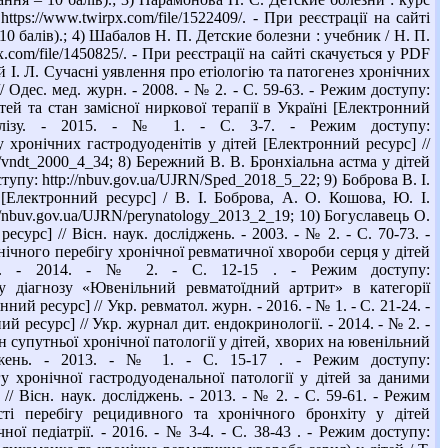
tps://www.twirpx.com/file/1522409/. - При реєстрації на сайті
10 балів).; 4) Шабалов Н. П. Детские болезни : учебник / Н. П.
.com/file/1450825/. - При реєстрації на сайті скачується у PDF
ій І. Л. Сучасні уявлення про етіологію та патогенез хронічних
/ Одес. мед. журн. - 2008. - № 2. - С. 59-63. - Режим доступу:
тей та стан замісної ниркової терапії в Україні [Електронний
іалізу. - 2015. - № 1. - С. 3-7. - Режим доступу:
у хронічних гастродуоденітів у дітей [Електронний ресурс] //
RN/vndt_2000_4_34; 8) Бережний В. В. Бронхіальна астма у дітей
ступу: http://nbuv.gov.ua/UJRN/Sped_2018_5_22; 9) Боброва В. І.
й [Електронний ресурс] / В. І. Боброва, А. О. Кошова, Ю. І.
://nbuv.gov.ua/UJRN/perynatology_2013_2_19; 10) Богуславець О.
сурс] // Вісн. наук. досліджень. - 2003. - № 2. - С. 70-73. -
інічного перебігу хронічної ревматичної хвороби серця у дітей
логії. - 2014. - № 2. - С. 12-15 . - Режим доступу:
усу діагнозу «Ювенільний ревматоїдний артрит» в категорії
й ресурс] // Укр. ревматол. журн. - 2016. - № 1. - С. 21-24. -
й ресурс] // Укр. журнал дит. ендокринології. - 2014. - № 2. -
ан супутньої хронічної патології у дітей, хворих на ювенільний
іджень. - 2013. - № 1. - С. 15-17 . - Режим доступу:
гу хронічної гастродуоденальної патології у дітей за даними
/ Вісн. наук. досліджень. - 2013. - № 2. - С. 59-61. - Режим
ості перебігу рецидивного та хронічного бронхіту у дітей
ої педіатрії. - 2016. - № 3-4. - С. 38-43 . - Режим доступу: