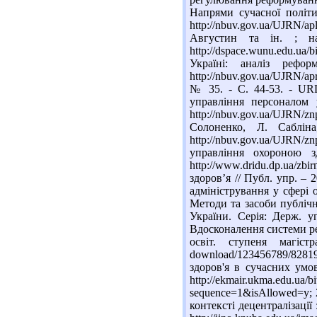
Напрями сучасної політи
http://nbuv.gov.ua/UJRN/
Августин та ін. ; н
http://dspace.wunu.edu.u
Україні: аналіз реф
http://nbuv.gov.ua/UJRN/a
№ 35. - С. 44-53. - URL:
управління персоналом 
http://nbuv.gov.ua/UJRN/
Солоненко, Л. Саблі
http://nbuv.gov.ua/UJR
управління охороною з
http://www.dridu.dp.ua/zb
здоров’я // Публ. упр. – 2
адміністрування у сфері о
Методи та засоби публічн
України. Серія: Держ. уп
Вдосконалення системи рег
освіт. ступеня магіс
download/123456789/828
здоров'я в сучасних умо
http://ekmair.ukma.edu.ua
sequence=1&isAllowed=y; 
контексті децентралізації