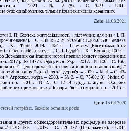
df#page=547 29) Барзилович А. Залучення ключових громадських
ерспективи. – 2021. - № 2 (8). - С. 9-23. - URL:
можна буде ознайомитись тільки після закінчення карантину.
Дата:
11.03.2021
н І. П. Безпека життєдіяльності : підручник для внз / І. П.
промінювання]. - С. 438-452.; 2). 976968 51.204.0 Б40 Безпека
а]. – Х. : Фоліо, 2014. – 464 с. – Із змісту: [Електромагнітне
 : навч. посіб. для вузів / Я. І. Бедрій. – К. : Кондор, 2009. –
н до Державних санітарних норм і правил захисту населення від
 2017 р. № 1477 // Офіц. вісн. Укр. - 2017. - № 100. - С. 166-
ацівника? : [електромагнітні поля та інші випромінювання] //
випромінювання // Довкілля та здоров'я. – 2009. – № 4. – С. 43-
 // Агроекол. журн. – 2008. – № 3. – С. 75-80.; 8). Зіміна О.
они пр. - 2018. - № 2. - С. 12-14. (Дод. до журн. "Охорона
иробничих приміщеннях // Інформ. бюл. з охорони пр. – 2015. –
Дата:
15.04.2020
статей потрібно. Бажано останніх років
ивания и других общеоздоровительных процедур на здоровье
а // FORCIPE. – 2019. – С. 326-327 (Приложение). - URL: