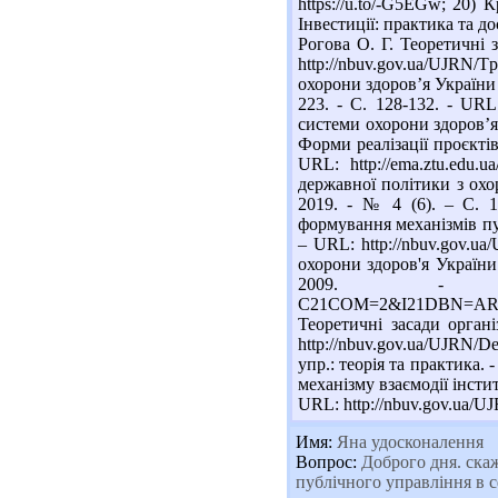
https://u.to/-G5EGw; 20)
Інвестиції: практика та досв
Рогова О. Г. Теоретичні з
http://nbuv.gov.ua/UJRN/
охорони здоров’я України 
223. - С. 128-132. - UR
системи охорони здоров’я 
Форми реалізації проєктів
URL: http://ema.ztu.edu.
державної політики з охо
2019. - № 4 (6). – С. 10
формування механізмів пуб
– URL: http://nbuv.gov.
охорони здоров'я України 
2009. - 20 с. 
C21COM=2&I21DBN=ARD
Теоретичні засади органі
http://nbuv.gov.ua/UJRN/D
упр.: теорія та практика.
механізму взаємодії інстит
URL: http://nbuv.gov.ua/
Имя:
Яна удосконалення
Вопрос:
Доброго дня. скаж
публічного управління в с