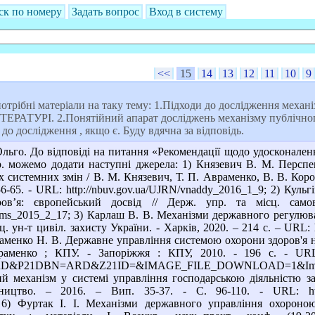
ск по номеру
Задать вопрос
Вход в систему
<<
15
14
13
12
11
10
9
отрібні матеріали на таку тему: 1.Підходи до дослідження механ
РАТУРІ. 2.Понятійний апарат досліджень механізму публічного 
 до дослідження , якщо є. Буду вдячна за відповідь.
льго. До відповіді на питання «Рекомендації щодо удосконаленн
 р. можемо додати наступні джерела: 1) Князевич В. М. Перспе
х системних змін / В. М. Князевич, Т. П. Авраменко, В. В. Кор
 56-65. - URL: http://nbuv.gov.ua/UJRN/vnaddy_2016_1_9; 2) Кул
ов’я: європейський досвід // Держ. упр. та місц. сам
dums_2015_2_17; 3) Карлаш В. В. Механізми державного регулюва
. ун-т цивіл. захисту України. - Харків, 2020. – 214 с. – URL: htt
Авраменко Н. В. Державне управління системою охорони здоров'я 
менко ; КПУ. - Запоріжжя : КПУ, 2010. - 196 с. - URL: http:/
&P21DBN=ARD&Z21ID=&IMAGE_FILE_DOWNLOAD=1&Image_fi
ий механізм у системі управління господарською діяльністю за
цтво. – 2016. – Вип. 35-37. - С. 96-110. - URL: http://pro
; 6) Фуртак І. І. Механізми державного управління охороно