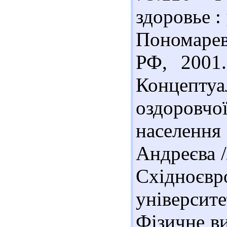
здоровье : 
Пономаре
РФ, 2001.
Концепту
оздоровч
населення
Андреєва 
Східноєв
універси
Фізичне ви