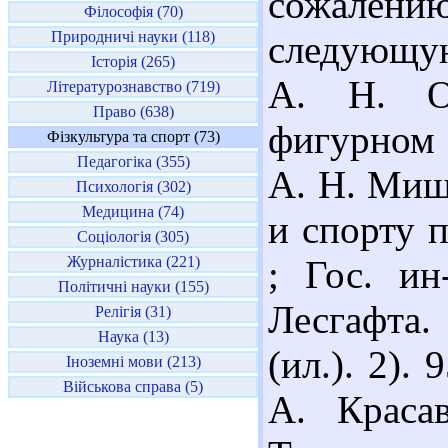
сожалению
Філософія (70)
Природничі науки (118)
следующую
Історія (265)
А. Н. Об
Літературознавство (719)
Право (638)
фигурном 
Фізкультура та спорт (73)
Педагогіка (355)
А. Н. Миш
Психологія (302)
Медицина (74)
и спорту 
Соціологія (305)
Журналістика (221)
; Гос. ин
Політичні науки (155)
Лесгафта. 
Релігія (31)
Наука (13)
(ил.). 2).
Іноземні мови (213)
Військова справа (5)
А. Краса