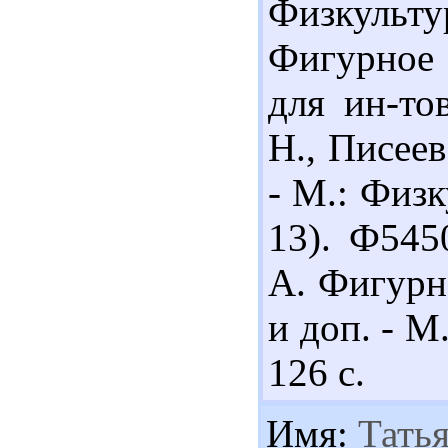
Физкультур
Фигурное 
для ин-то
Н., Писеев
- М.: Физк
13). Ф545
А. Фигурно
и доп. - М
126 с.
Имя:
Татья