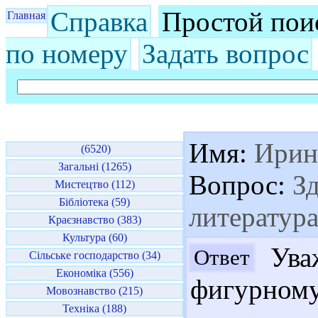
Справка
Простой пои
Главная
по номеру
Задать вопрос
Имя:
Ирин
(6520)
Загальні (1265)
Вопрос:
Зд
Мистецтво (112)
Бібліотека (59)
литератур
Краєзнавство (383)
Культура (60)
Уваж
Ответ
Сільське господарство (34)
Економіка (556)
фигурно
Мовознавство (215)
Техніка (188)