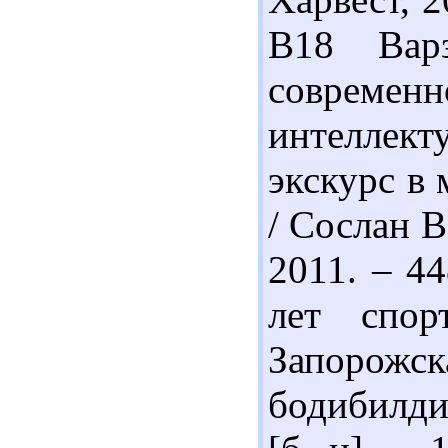
В18 Вар
совреме
интеллект
экскурс в
/ Сослан В
2011. – 44
лет спор
Запоро
бодибилди