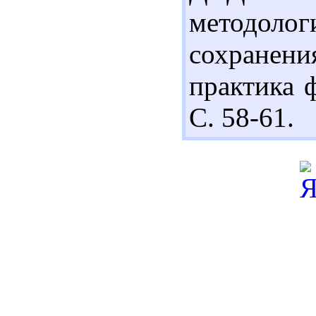
методоло
сохранения
практика ф
С. 58-61.