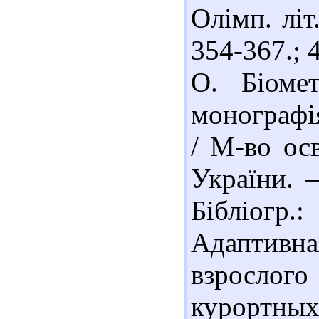
Олімп. літ.
354-367.; 
О. Біоме
монографія
/ М-во осв
України. –
Бібліогр.
Адаптивн
взрослог
курортных