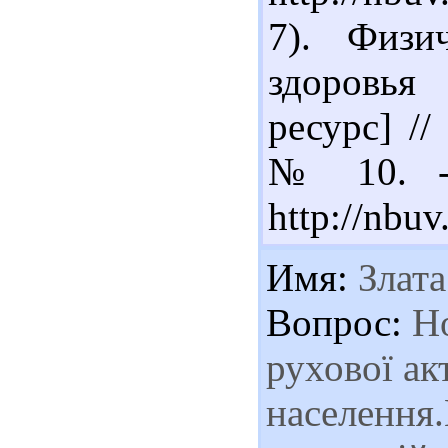
7). Физи
здоровья
ресурс] //
№ 10. - 
http://nbu
Имя:
Злата
Вопрос:
Но
рухової ак
населення