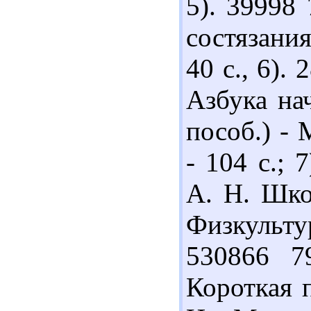
5). 39998
состязания
40 с., 6).
Азбука на
пособ.) - 
- 104 с.;
А. Н. Шко
Физкультур
530866 7
Короткая 