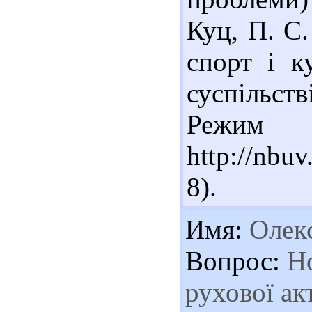
Куц, П. С.
спорт і к
суспільстві
Реж
http://nbu
8).
Имя:
Олек
Вопрос:
Но
рухової ак