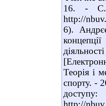
16. - С.
http://nb
6). Андрє
концепці
діяльнос
[Електрон
Теорія і м
спорту. - 
доступу:
http://nb