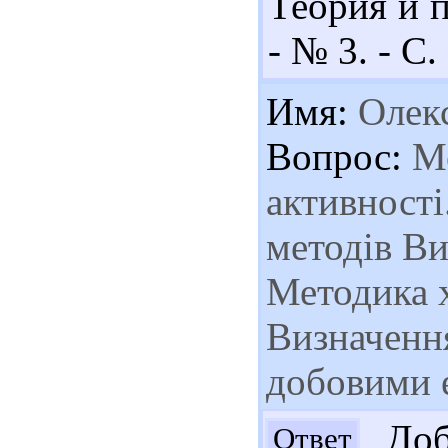
Теория и п
- № 3. - С.
Имя:
Олек
Вопрос:
Ме
активності
методів Ви
Методика 
Визначення
добовими 
Добр
Ответ