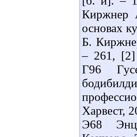
[б. и]. –
Киржнер А
основах ку
Б. Киржнер
– 261, [2]
Г96 Гус
бодибил
профессион
Харвест, 2
Э68 Энци