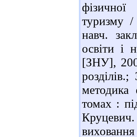
фізичної
туризму /
навч. зак
освіти і 
[ЗНУ], 200
розділів.;
методика 
томах : пі
Круцевич.
виховання 