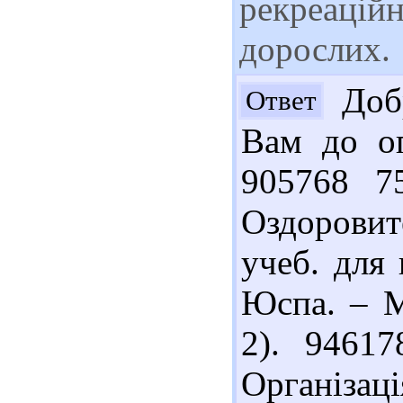
рекреаційн
дорослих.
Добр
Ответ
Вам до оп
905768 7
Оздоровит
учеб. для 
Юспа. – М
2). 9461
Організа