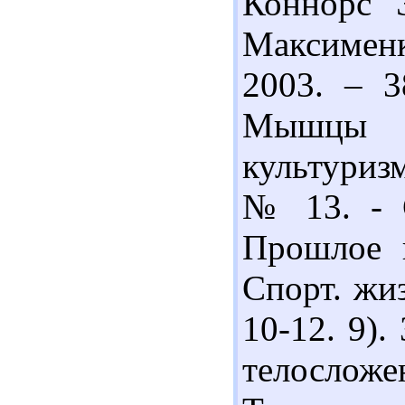
Коннорс Э
Максименко
2003. – 3
Мышцы н
культуризм
№ 13. - С
Прошлое и
Спорт. жиз
10-12. 9).
телосложен