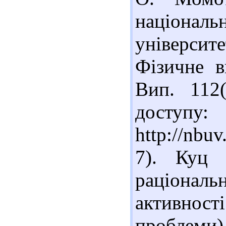
націона
університе
Фізичне в
Вип. 112
доступу:
http://nb
7). Куц 
раціона
активно
проблеми)