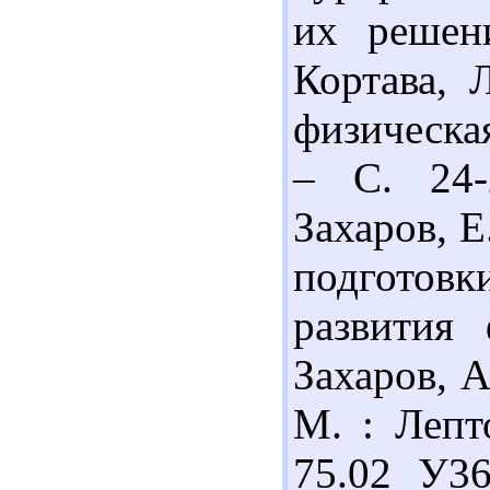
их решен
Кортава, 
физическая
– С. 24-
Захаров, 
подготов
развития 
Захаров, А
М. : Лепт
75.02 У3