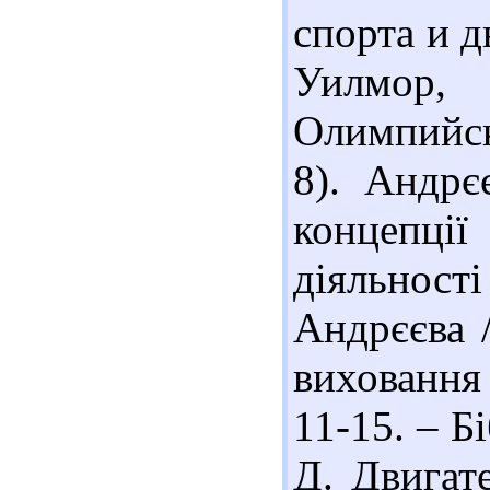
спорта и д
Уилмор,
Олимпийска
8). Андрє
концепці
діяльност
Андрєєва /
виховання 
11-15. – Бі
Д. Двигат