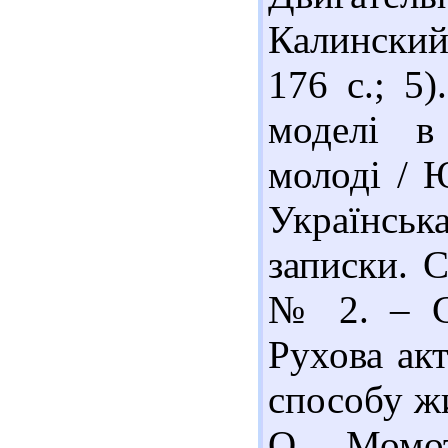
Калинский
176 с.; 5
моделі в 
молоді / Ю
Українська
записки. С
№ 2. – С.
Рухова акт
способу жи
О. Момот