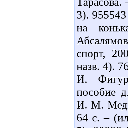
Тарасова. 
3). 95554
на коньк
Абсалямов
спорт, 20
назв. 4). 
И. Фигур
пособие д
И. М. Медв
64 с. – (ил