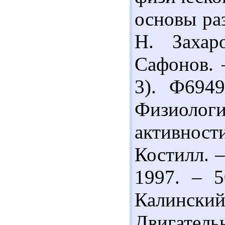
основы раз
Н. Захар
Сафонов. –
3). Ф694
Физиолог
активнос
Костилл. –
1997. – 5
Калински
Двигател