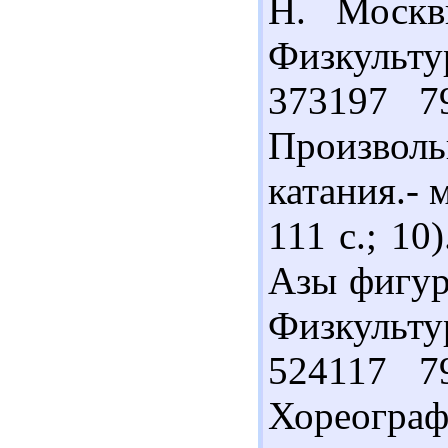
Н. Москв
Физкультур
373197 7
Произво
катания.- 
111 с.; 10
Азы фигурн
Физкультур
524117 7
Хореограф