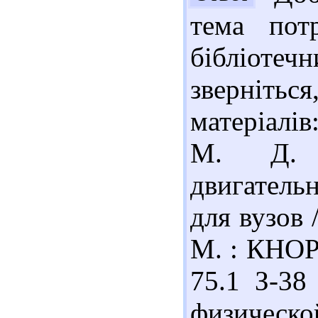
тема пот
бібліоте
зверніть
матеріалі
М. Д. К
двигательн
для вузов 
М. : КНОРУ
75.1 З-38
физическо