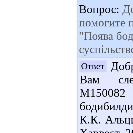
Вопрос:
До
помогите п
"Поява бод
суспільств
Добр
Ответ
Вам сле
М15008
бодибилдин
К.К. Альц
Харвест, 2