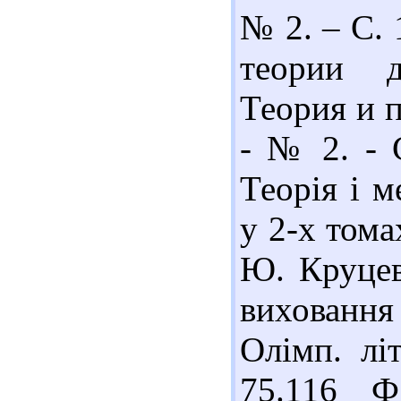
№ 2. – С. 
теории д
Теория и п
- № 2. - 
Теорія і м
у 2-х томах
Ю. Круцев
виховання 
Олімп. літ
75.116 Ф