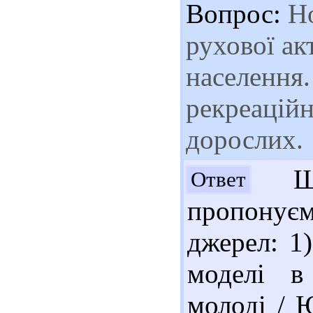
Вопрос:
Но
рухової ак
населення
рекреаційн
дорослих.
Шан
Ответ
пропонуєм
джерел: 1
моделі в 
молоді / Ю