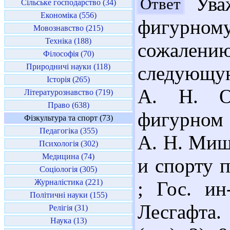
Уваж
Ответ
Сільське господарство (34)
Економіка (556)
фигурно
Мовознавство (215)
Техніка (188)
сожалению
Філософія (70)
Природничі науки (118)
следующую
Історія (265)
А. Н. Об
Літературознавство (719)
Право (638)
фигурном 
Фізкультура та спорт (73)
Педагогіка (355)
А. Н. Миш
Психологія (302)
Медицина (74)
и спорту 
Соціологія (305)
Журналістика (221)
; Гос. ин
Політичні науки (155)
Лесгафта. 
Релігія (31)
Наука (13)