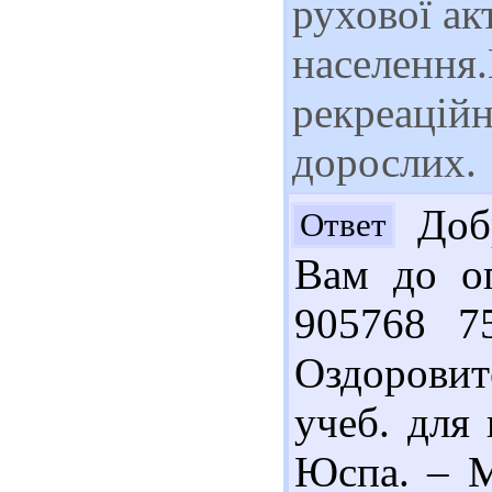
рухової ак
населення
рекреаційн
дорослих.
Добр
Ответ
Вам до оп
905768 7
Оздоровит
учеб. для 
Юспа. – М