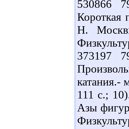
530866 7
Короткая 
Н. Москв
Физкультур
373197 7
Произво
катания.- 
111 с.; 10
Азы фигурн
Физкультур