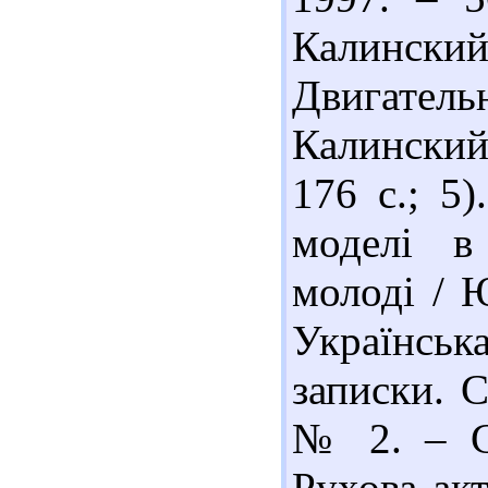
Калински
Двигател
Калинский
176 с.; 5
моделі в 
молоді / Ю
Українська
записки. С
№ 2. – С.
Рухова акт