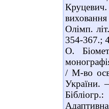
Круцевич.
виховання 
Олімп. літ.
354-367.; 
О. Біоме
монографія
/ М-во осв
України. –
Бібліогр.
Адаптивн