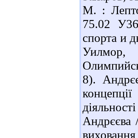
М. : Лепт
75.02 У3
спорта и д
Уилмор,
Олимпийска
8). Андрє
концепці
діяльност
Андрєєва /
виховання 