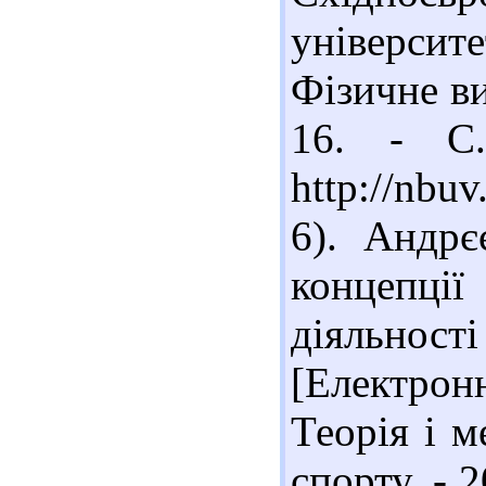
універси
Фізичне ви
16. - С.
http://nb
6). Андрє
концепці
діяльнос
[Електрон
Теорія і м
спорту. - 