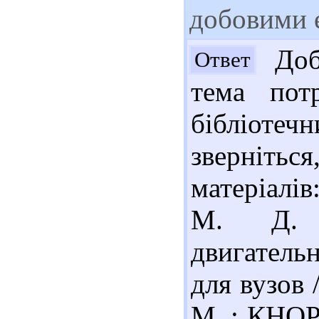
добовими 
Добр
Ответ
тема пот
бібліоте
зверніть
матеріалі
М. Д. К
двигательн
для вузов 
М. : КНОРУ