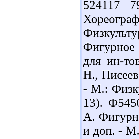
524117 7
Хореограф
Физкультур
Фигурное 
для ин-то
Н., Писеев
- М.: Физк
13). Ф545
А. Фигурно
и доп. - М