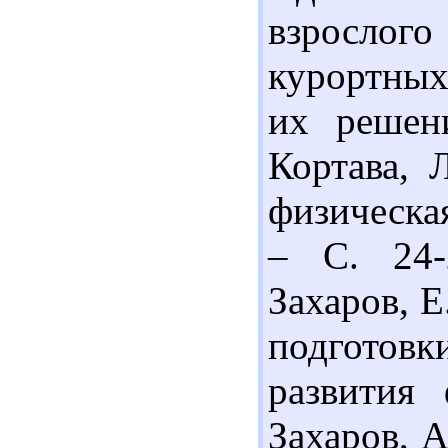
взрослог
курортных
их решен
Кортава, 
физическая
– С. 24-
Захаров, 
подготов
развития 
Захаров, А