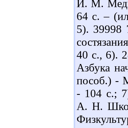
И. М. Медв
64 с. – (ил
5). 39998
состязания
40 с., 6).
Азбука на
пособ.) - 
- 104 с.;
А. Н. Шко
Физкультур