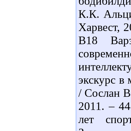
бодибилдин
К.К. Альц
Харвест, 2
В18 Вар
совреме
интеллект
экскурс в
/ Сослан В
2011. – 44
лет спор