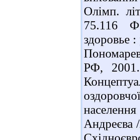
Олімп. літ
75.116 Ф
здоровье : 
Пономаре
РФ, 2001.
Концепту
оздоровч
населення
Андреєва 
Східноєв