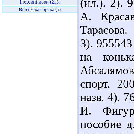
(ил.). 2).
Іноземні мови (213)
Військова справа (5)
А. Краса
Тарасова. 
3). 95554
на коньк
Абсалямов
спорт, 20
назв. 4). 
И. Фигур
пособие д