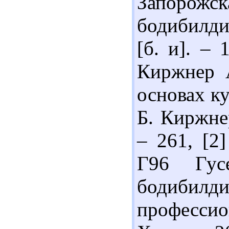
Запоро
бодибилди
[б. и]. –
Киржнер А
основах ку
Б. Киржнер
– 261, [2]
Г96 Гус
бодибил
профессион