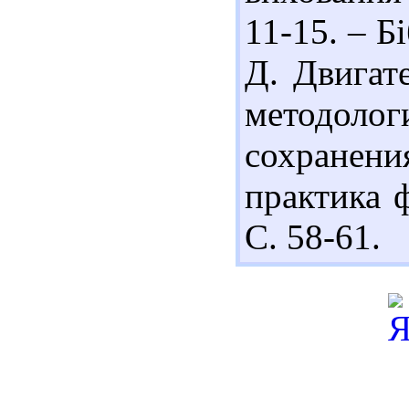
11-15. – Бі
Д. Двигат
методоло
сохранения
практика ф
С. 58-61.