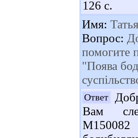
126 с.
Имя:
Татья
Вопрос:
До
помогите п
"Поява бод
суспільств
Добр
Ответ
Вам сле
М15008