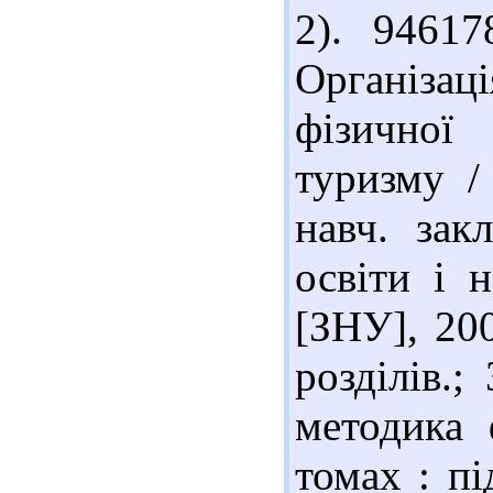
2). 9461
Організа
фізичної
туризму /
навч. зак
освіти і 
[ЗНУ], 200
розділів.;
методика 
томах : пі