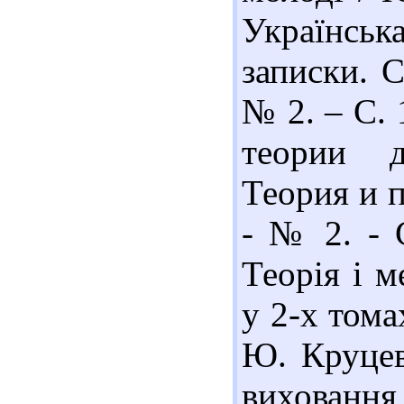
Українська
записки. С
№ 2. – С. 
теории д
Теория и п
- № 2. - 
Теорія і м
у 2-х томах
Ю. Круцев
виховання 