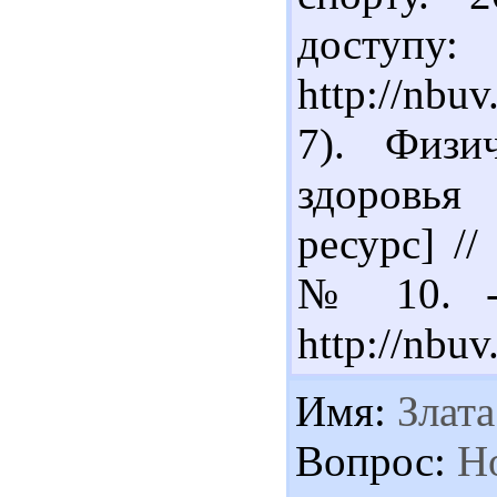
доступу:
http://nb
7). Физи
здоровья
ресурс] //
№ 10. - 
http://nbu
Имя:
Злата
Вопрос:
Но