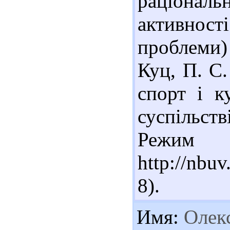
раціона
активно
проблеми)
Куц, П. С.
спорт і к
суспільстві
Реж
http://nbu
8).
Имя:
Олек