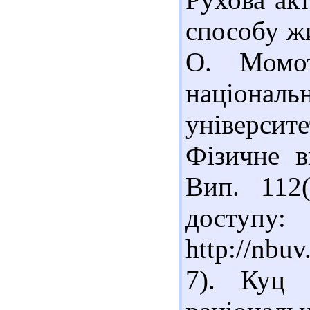
способу жи
О. Момот
націона
університе
Фізичне в
Вип. 112
доступу:
http://nb
7). Куц 