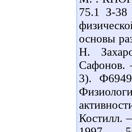
75.1 З-38
физическо
основы раз
Н. Захар
Сафонов. –
3). Ф694
Физиолог
активнос
Костилл. –
1997. – 5