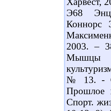
Харвест, 2
Э68 Энци
Коннорс Э
Максименко
2003. – 3
Мышцы н
культуризм
№ 13. - С
Прошлое и
Спорт. жиз