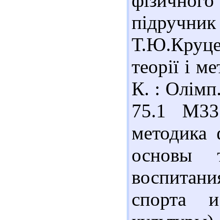
фізичного
підручн
Т.Ю.Круце
теорії і м
К. : Олімп.
75.1 М33
методика 
основы 
воспитан
спорта и