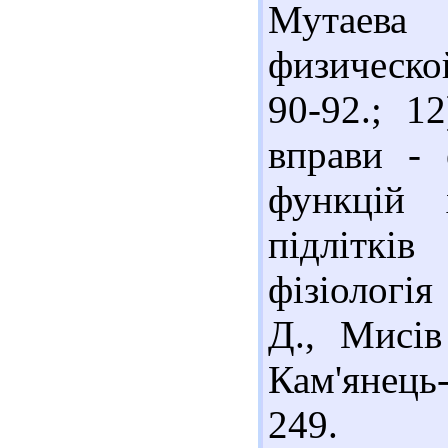
Мутаева
физической
90-92.; 1
вправи - 
функцій 
підліткі
фізіологія
Д., Мисів
Кам'янець
249.