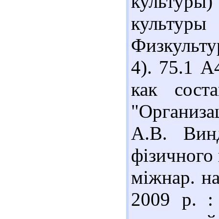
культуры
культуры
Физкультур
4). 75.1 
как сост
"Организа
А.В. Вин
фізичного 
міжнар. на
2009 р. :