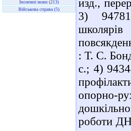
изд., перер
Іноземні мови (213)
Військова справа (5)
3) 94781
школярів
повсякденн
: Т. С. Бон
с.; 4) 943
профілак
опорно-р
дошкільно
роботи ДНЗ