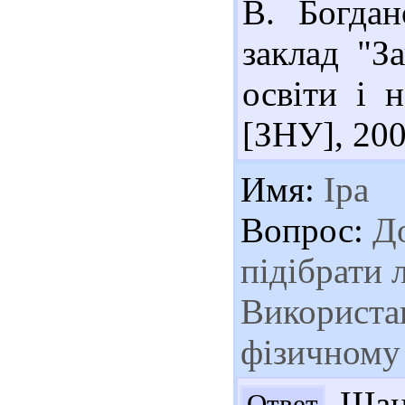
В. Богдан
заклад "З
освіти і 
[ЗНУ], 200
Имя:
Іра
Вопрос:
До
підібрати 
Використа
фізичному
Шано
Ответ