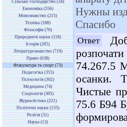
Сільське господарство (34)
Нужны изда
Економіка (556)
Мовознавство (215)
Спасибо
Техніка (188)
Філософія (70)
Природничі науки (118)
Доб
Ответ
Історія (265)
розпочати
Літературознавство (719)
Право (638)
74.267.5 
Фізкультура та спорт (73)
Педагогіка (355)
осанки. 
Психологія (302)
Медицина (74)
Чистые пр
Соціологія (305)
Журналістика (221)
75.6 Б94 Б
Політичні науки (155)
формирова
Релігія (31)
Наука (13)