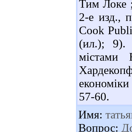
Тим Локе ;
2-е изд., 
Cook Publi
(ил.); 9
містами 
Хардекоп
економіки 
57-60.
Имя:
татья
Вопрос:
До