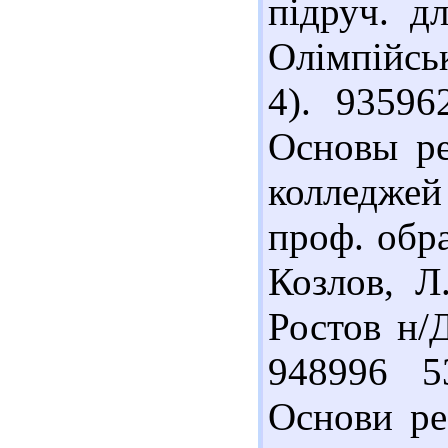
підруч. д
Олімпійськ
4). 93596
Основы ре
колледжей
проф. обра
Козлов, Л
Ростов н/Д
948996 5
Основи реа