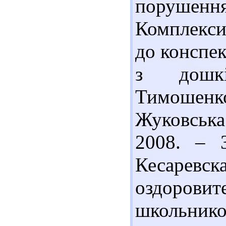
порушення
Комплекси
до конспек
з дошкі
Тимошенк
Жуковська
2008. – 
Кесарев
оздоров
школьнико