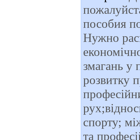
пожалуйста
пособия п
Нужно раск
економічно
змагань у 
розвитку п
професійни
рух;відно
спорту; мі
та професі