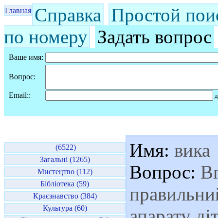
Справка
Простой пои
Главная
по номеру
Задать вопрос
Ваше имя:
Вопрос:
Email::
д
Имя:
вика
(6522)
Загальні (1265)
Вопрос:
Вп
Мистецтво (112)
Бібліотека (59)
правильний
Краєзнавство (384)
Культура (60)
апарату ді