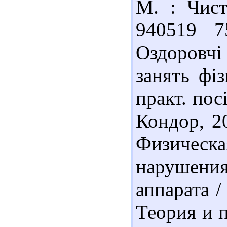
М. : Чист
940519 7
Оздоровчі
занять фі
практ. посі
Кондор, 20
Физическа
нарушени
аппарата /
Теория и 