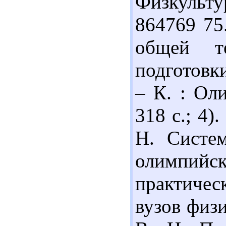
Физкультур
864769 75
общей т
подготовки
– К. : Ол
318 с.; 4)
Н. Систем
олимпийск
практичес
вузов физи