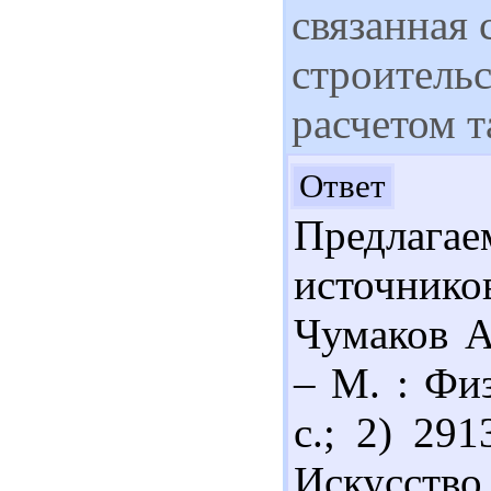
связанная 
строитель
расчетом т
Здр
Ответ
Предлага
источник
Чумаков А
– М. : Физ
с.; 2) 29
Искусство 