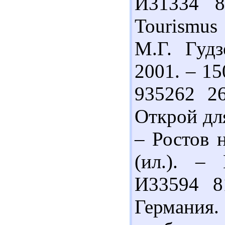
И31334 8
Tourismus
М.Г. Гудз
2001. – 150
935262 26
Открой для
– Ростов н
(ил.). – 
И33594 8
Германия.