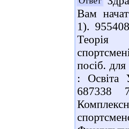
Здра
Ответ
Вам начат
1). 95540
Теорія 
спортсмені
посіб. для
: Освіта 
687338 
Комплекс
спортсме