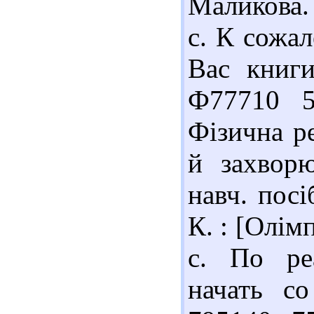
Маликова.
с. К сожа
Вас книги
Ф77710 5
Фізична ре
й захворю
навч. посі
К. : [Олім
с. По ре
начать со