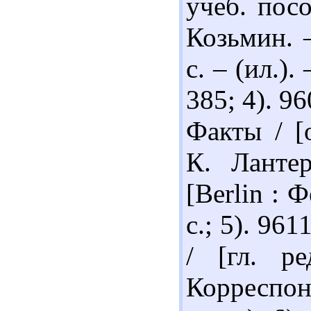
учеб. пос
Козьмин. 
с. – (ил.).
385; 4). 9
Факты / [
К. Ланте
[Berlin : 
с.; 5). 96
/ [гл. р
Корреспон