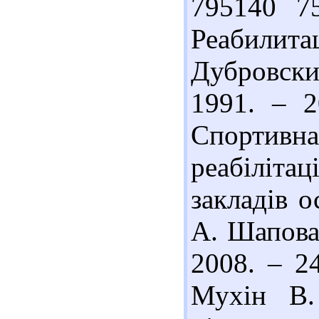
795140 7
Реабили
Дубровский
1991. – 2
Спортив
реабілітац
закладів о
А. Шаповал
2008. – 2
Мухін В.