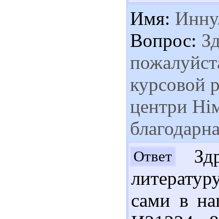
Имя:
Инну
Вопрос:
Зд
пожалуйста
курсовой р
центри Ні
благодарна
Здр
Ответ
литератур
сами в на