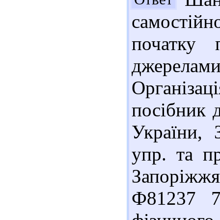
самостійн
початку 
джерелами
Організац
посібник д
України, З
упр. та пр
Запоріжжя
Ф81237 7