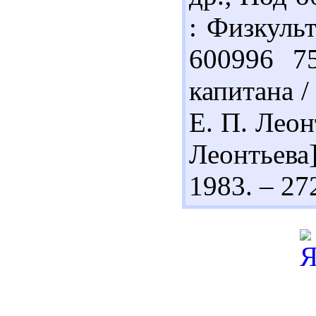
: Физкульт
600996 7
капитана /
Е. П. Леон
Леонтьева]
1983. – 272