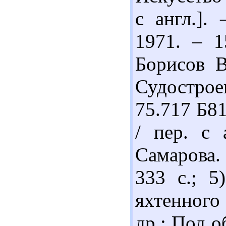
с англ.].
1971. – 1
Борисов В
Судостроен
75.717 Б8
/ пер. с 
Самарова.
333 с.; 
яхтенного 
др.; Под о