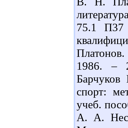
В. Н. Пл
литератур
75.1 П37
квалифици
Платонов.
1986. – 
Барчуков 
спорт: ме
учеб. посо
А. А. Нес