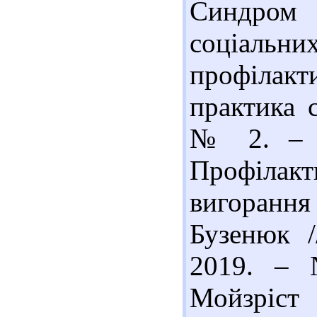
Синдром
соціальни
профілакт
практика с
№ 2. – С
Профілак
вигорання 
Бузенюк /
2019. – 
Мойзріст