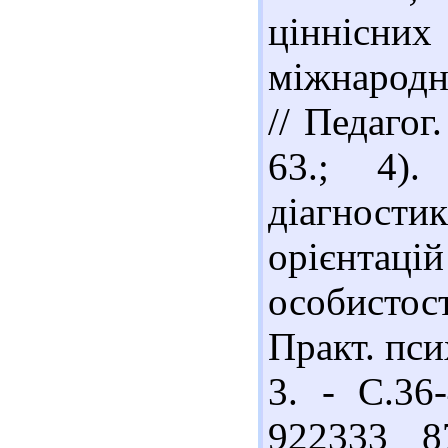
ціннісних
міжнародн
// Педагог
63.; 4).
діагност
орієнтаці
особистос
Практ. пси
3. - С.36-
922333 8