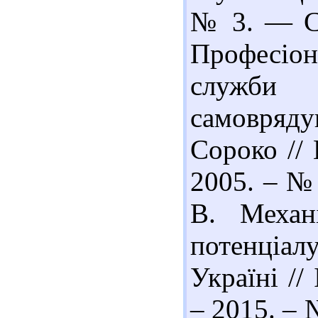
№ 3. — С.
Професіон
служби
самовряду
Сороко // 
2005. – № 
В. Механ
потенціа
Україні //
– 2015. – 