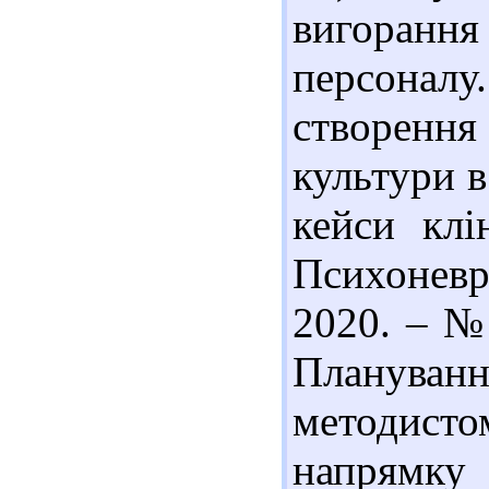
вигоранн
персона
створення
культури в
кейси кл
Психоневр
2020. – № 
Планува
методисто
напрямку 