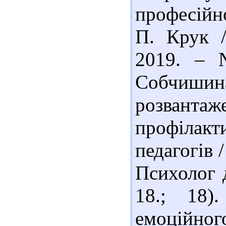
професійно
П. Крук /
2019. – 
Собчишин
розвант
профілак
педагогів 
Психолог д
18.; 18)
емоційног