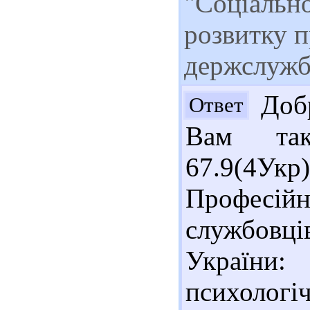
"Соціальн
розвитку п
держслужб
Добр
Ответ
Вам так
67.9(4У
Професій
службовц
України
психологіч