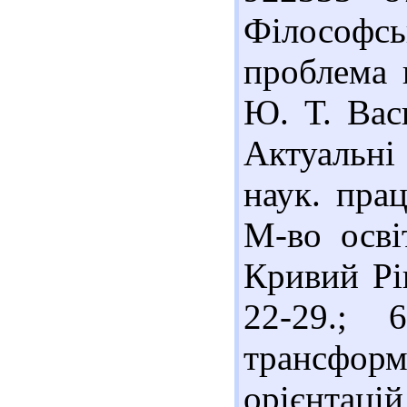
Філософс
проблема ц
Ю. Т. Вас
Актуальні
наук. прац
М-во осві
Кривий Ріг
22-29.; 
трансфор
орієнтацій