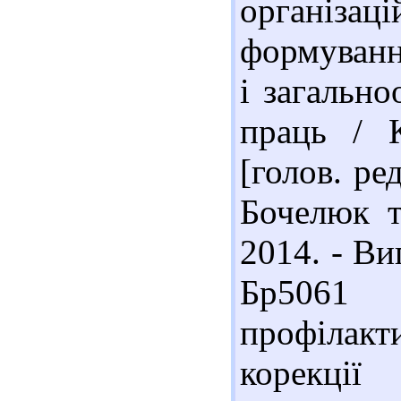
організаці
формуванн
і загально
праць / 
[голов. ре
Бочелюк т
2014. - Ви
Бр5061
профілак
корекції