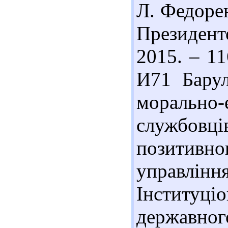
Л. Федорен
Президент
2015. – 11
И71 Барул
морально
службовц
позитив
управлі
Інститу
державног