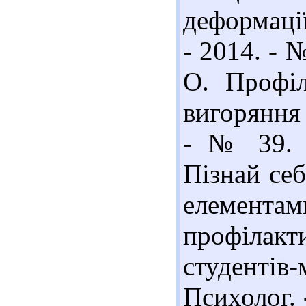
деформації
- 2014. - 
О. Профіл
вигоряння 
- № 39. 
Пізнай себ
елемента
профілакт
студентів-
Психолог. -