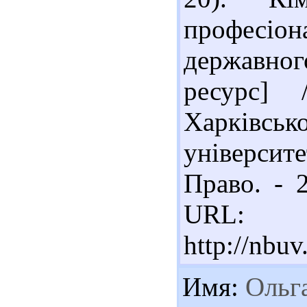
професіон
державно
ресурс]
Харків
університе
Право. - 2
URL:
http://nb
Имя:
Ольг