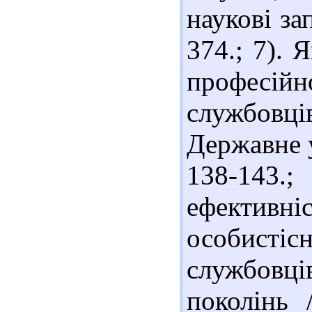
наукові за
374.; 7). 
професій
службовців
Державне у
138-143.;
ефектив
особисті
службовці
поколінь 