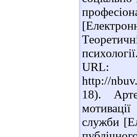
професіон
[Електрон
Теоретич
психології
URL:
http://nbu
18). Арт
мотивації
служби [Е
публічного