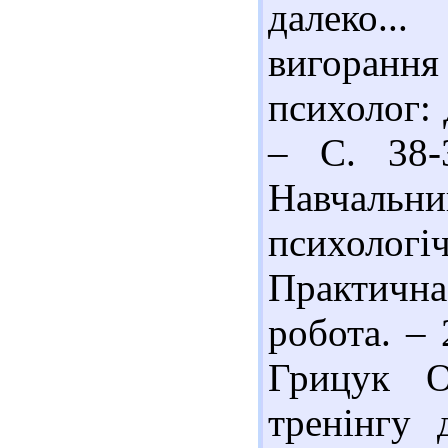
далеко...
вигоранн
психолог: 
– С. 38-
Навчаль
психоло
Практичн
робота. – 
Грицук О
тренінгу 