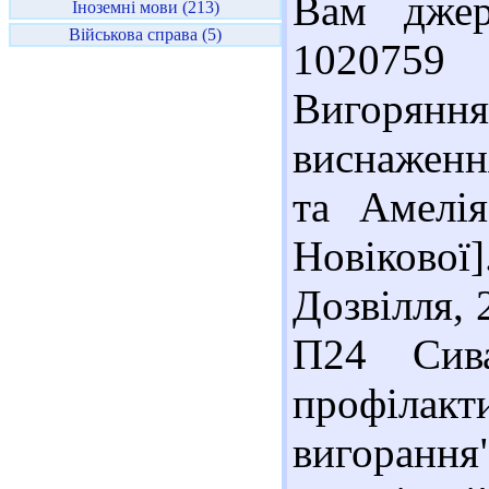
Вам джер
Іноземні мови (213)
Військова справа (5)
1020759 
Вигорянн
виснаженн
та Амелія
Новіково
Дозвілля, 
П24 Сив
профілакт
вигоранн