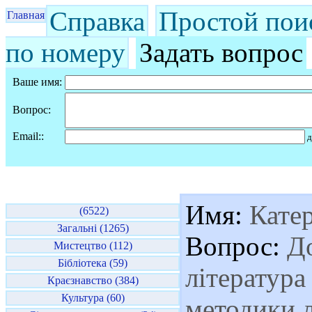
Справка
Простой пои
Главная
по номеру
Задать вопрос
Ваше имя:
Вопрос:
Email::
д
Имя:
Кате
(6522)
Загальні (1265)
Вопрос:
До
Мистецтво (112)
Бібліотека (59)
література
Краєзнавство (384)
Культура (60)
методики л