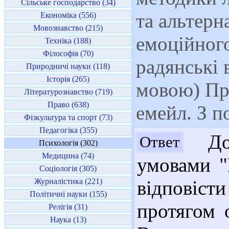
Сільське господарство (34)
та альтерн
Економіка (556)
Мовознавство (215)
емоційного
Техніка (188)
Філософія (70)
радянські 
Природничі науки (118)
Історія (265)
мовою) Пр
Літературознавство (719)
Право (638)
емейл. З 
Фізкультура та спорт (73)
Педагогіка (355)
Доб
Ответ
Психологія (302)
Медицина (74)
умовами "
Соціологія (305)
Журналістика (221)
відповіст
Політичні науки (155)
протягом 
Релігія (31)
Наука (13)