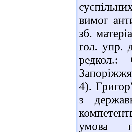
суспільни
вимог ант
зб. матері
гол. упр. 
редкол.:
Запоріжжя 
4). Григор
з держав
компетент
умова пр