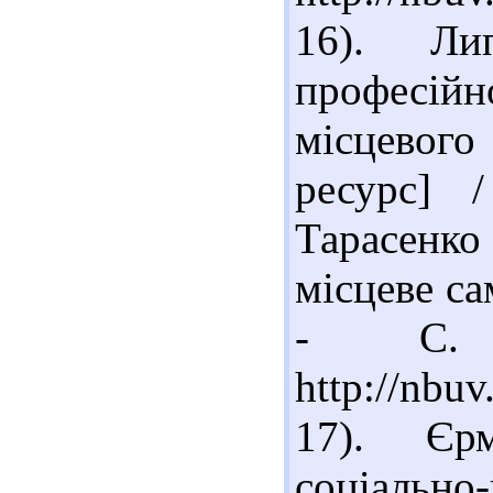
16). Ли
професійн
місцевого
ресурс] 
Тарасенко
місцеве са
- С. 
http://nbu
17). Єр
соціаль