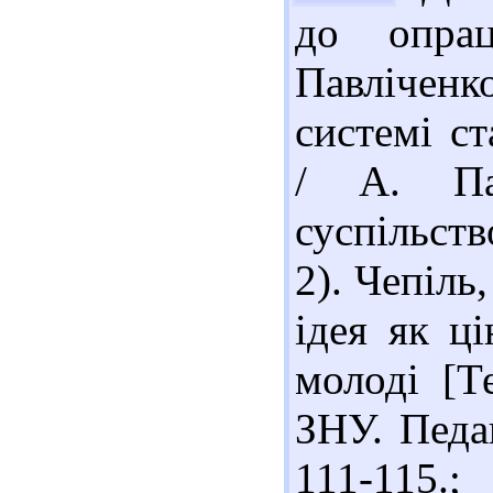
до опрац
Павліченк
системі ст
/ А. Пав
суспільств
2). Чепіль
ідея як ці
молоді [Т
ЗНУ. Педаг
111-115.