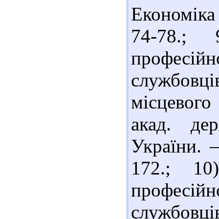
Економіка 
74-78.; 
професій
службовц
місцевого
акад. де
України. 
172.; 1
професій
службовці