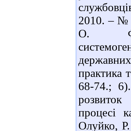
службовці
2010. – № 
О. Фун
системоге
державних
практика т
68-74.; 6
розвиток
процесі к
Олуйко, Р.