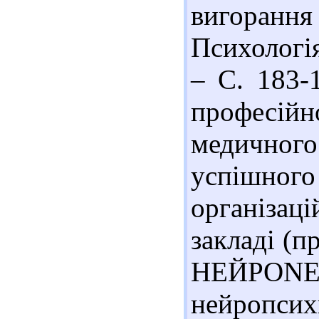
вигоранн
Психологія
– С. 183-
професійн
медично
успішно
організац
закладі (п
НЕЙРОNE
нейропсихи