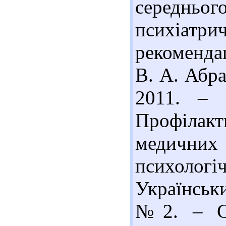
середнь
психіат
рекомендац
В. А. Абрам
2011. – 
Профілак
медични
психоло
Українськ
№2. – С.