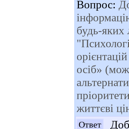
Вопрос:
До
інформацію
будь-яких 
"Психологі
орієнтаці
осіб» (мож
альтернати
пріоритети
життєві цін
Добр
Ответ