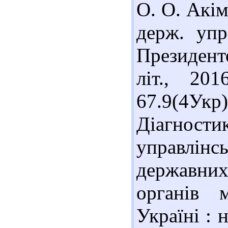
О. О. Акім
держ. упр
Президенто
літ., 20
67.9(4У
Діагности
управлінс
державни
органів 
Україні : 