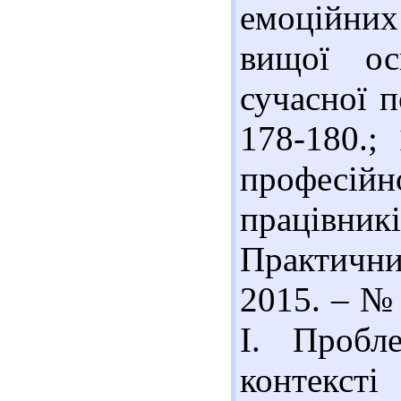
емоційних
вищої ос
сучасної п
178-180.;
професійн
працівник
Практични
2015. – № 
І. Пробл
контекст