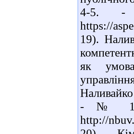
4-5. 
https://asp
19). Нали
компетент
як умова
управління
Наливайко 
- № 1. 
http://nbu
20). Кі