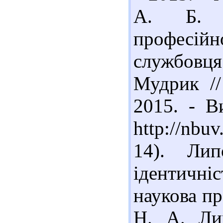
А. Б. П
професійн
службовця
Мудрик //
2015. - В
http://nbu
14). Лип
ідентичні
наукова пр
Н. А. Ли