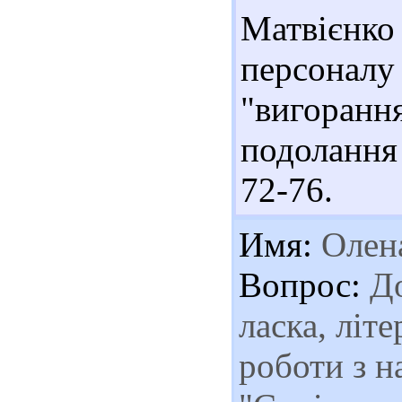
Матвієн
персоналу
"вигоран
подолання 
72-76.
Имя:
Олен
Вопрос:
До
ласка, літ
роботи з н