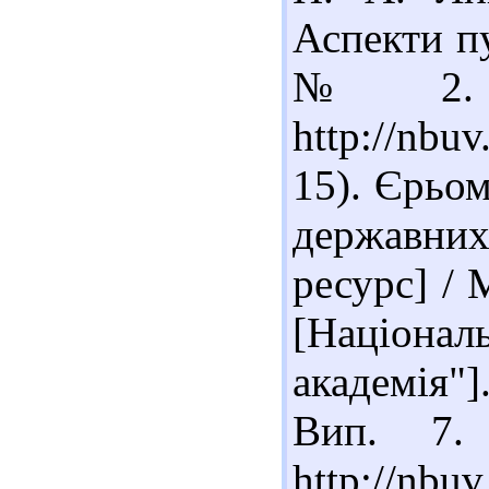
Аспекти пу
№ 2. 
http://nbu
15). Єрьом
державни
ресурс] / 
[Націонал
академія"].
Вип. 7.
http://nbu