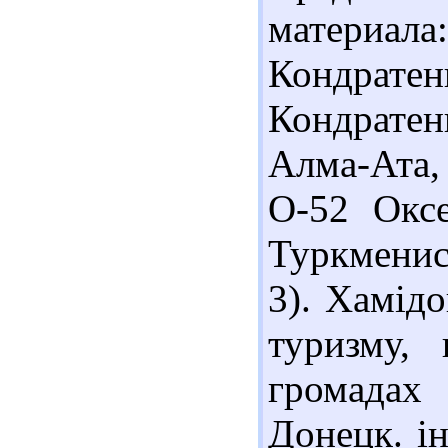
материал
Кондрате
Кондрате
Алма-Ата, 
О-52 Оксе
Туркменист
3). Хамід
туризму,
громадах 
Донецк. ін