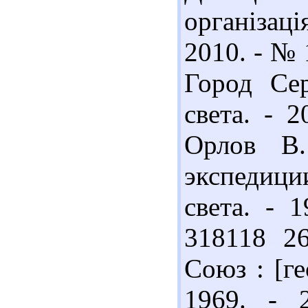
організац
2010. - № 
Город Сер
света. - 2
Орлов В.
экспедиц
света. - 
318118 26
Союз : [ге
1969. - 