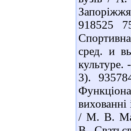
Запоріжжя
918525 7
Спортивна
сред. и в
культуре. 
3). 9357
Функціона
вихованні і
/ М. В. Ма
В. Сватьє