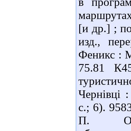
в програ
маршрутах 
[и др.] ; п
изд., пер
Феникс : М
75.81 К4
туристичн
Чернівці :
с.; 6). 95
П. Орга