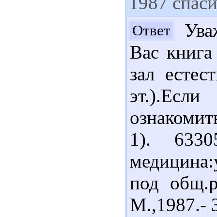
1987 спаси
Уваж
Ответ
Вас книга
зал естес
эт.).Е
ознакомит
1). 633
медицина:
под общ.р
М.,1987.- 