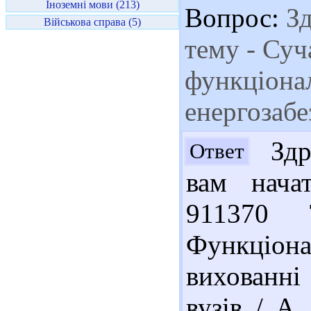
Іноземні мови (213)
Вопрос:
Зд
Військова справа (5)
тему - Суч
функціона
енергозабе
Здра
Ответ
вам нача
911370 
Функціона
вихованні 
вузів / А.