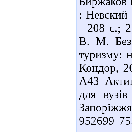
Биржаков М
: Невский 
- 208 с.; 
В. М. Без
туризму: н
Кондор, 20
А43 Актив
для вузів
Запоріжжя
952699 75