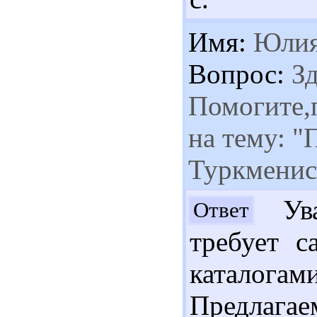
Имя:
Юли
Вопрос:
Зд
Помогите,
на тему: "
Туркменист
Ува
Ответ
требует с
каталога
Предлаг