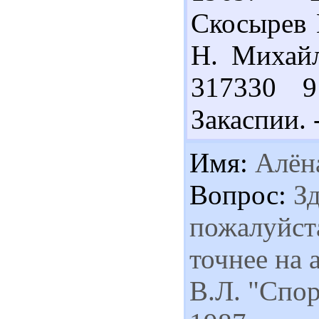
Скосырев 
Н. Михайло
317330 
Закаспии. -
Имя:
Алён
Вопрос:
Зд
пожалуйста
точнее на 
В.Л. "Спор