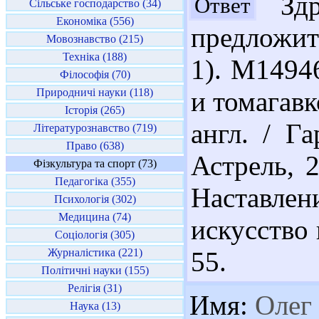
Здр
Ответ
Сільське господарство (34)
Економіка (556)
предложит
Мовознавство (215)
Техніка (188)
1). М1494
Філософія (70)
Природничі науки (118)
и томагавк
Історія (265)
англ. / Г
Літературознавство (719)
Право (638)
Астрель, 2
Фізкультура та спорт (73)
Педагогіка (355)
Наставлен
Психологія (302)
Медицина (74)
искусство 
Соціологія (305)
Журналістика (221)
55.
Політичні науки (155)
Релігія (31)
Имя:
Олег
Наука (13)