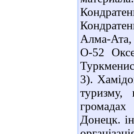
Кондрате
Кондрате
Алма-Ата, 
О-52 Оксе
Туркменист
3). Хамід
туризму,
громадах 
Донецк. ін
організац