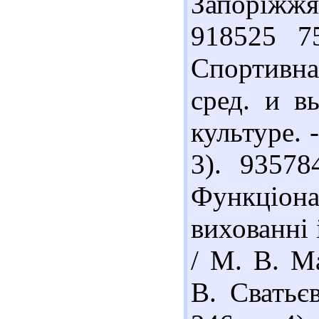
Запоріжжя
918525 7
Спортивна
сред. и в
культуре. 
3). 9357
Функціона
вихованні і
/ М. В. Ма
В. Сватьє