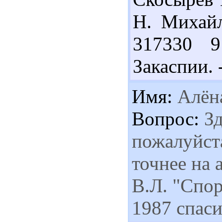
Н. Михайло
317330 
Закаспии. -
Имя:
Алён
Вопрос:
Зд
пожалуйста
точнее на 
В.Л. "Спор
1987 спаси