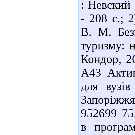
: Невский 
- 208 с.; 
В. М. Без
туризму: н
Кондор, 20
А43 Актив
для вузів
Запоріжжя
952699 75
в програ