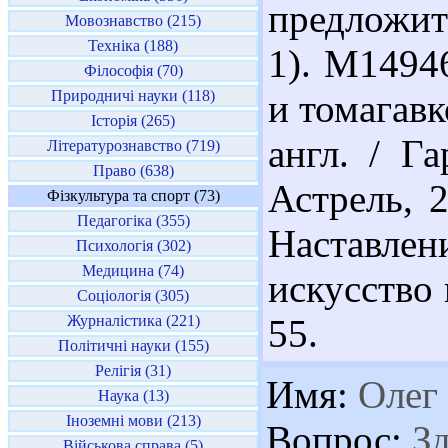
предложит
Мовознавство (215)
Техніка (188)
1). М1494
Філософія (70)
Природничі науки (118)
и томагавк
Історія (265)
англ. / Г
Літературознавство (719)
Право (638)
Астрель, 2
Фізкультура та спорт (73)
Педагогіка (355)
Наставлен
Психологія (302)
Медицина (74)
искусство 
Соціологія (305)
Журналістика (221)
55.
Політичні науки (155)
Релігія (31)
Имя:
Олег
Наука (13)
Іноземні мови (213)
Вопрос:
Зд
Військова справа (5)