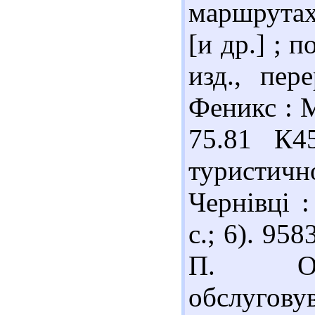
маршрутах 
[и др.] ; п
изд., пер
Феникс : М
75.81 К4
туристичн
Чернівці :
с.; 6). 95
П. Орга
обслугову