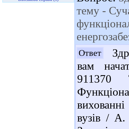
тему - Суч
функціона
енергозабе
Здра
Ответ
вам нача
911370 
Функціона
вихованні 
вузів / А.