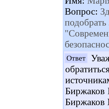
Имя:
Марі
Вопрос:
Зд
подобрать 
"Современ
безопасно
Уваж
Ответ
обратить
источник
Биржаков М
Биржаков М