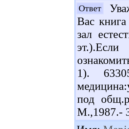
Уваж
Ответ
Вас книга
зал естес
эт.).Е
ознакомит
1). 633
медицина:
под общ.р
М.,1987.- 