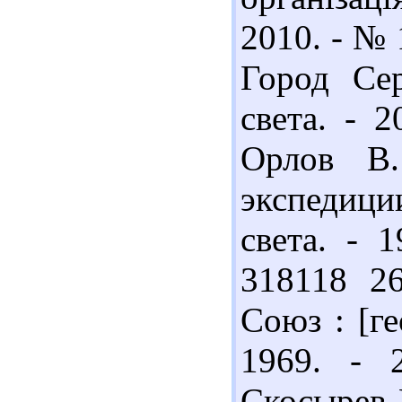
2010. - № 
Город Сер
света. - 2
Орлов В.
экспедиц
света. - 
318118 26
Союз : [ге
1969. - 
Скосырев 