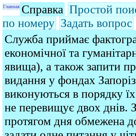
Справка
Простой пои
Главная
по номеру
Задать вопрос
Служба приймає фактогра
економічної та гуманітарн
явища), а також запити п
видання у фондах Запорі
виконуються в порядку їх
не перевищує двох днів. З
протягом дня обмежена до
задати одне питання у чі