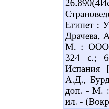
26.890(4
Страновед
Египет : У
Драчева, А
М. : ООО 
324 с.; 
Испания [
А.Д., Бурд
доп. - М. 
ил. - (Вокр