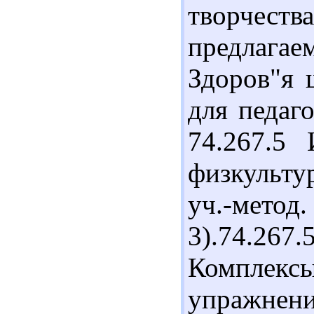
творчест
предлагае
Здоров"я 
для педаго
74.267.5
физкульту
уч.-мето
3).74.26
Компле
упражнен