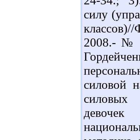
24-34.; 3
силу (упр
классов)//
2008.- № 6
Гордейчен
персонал
силовой н
силовых 
девочек
националь