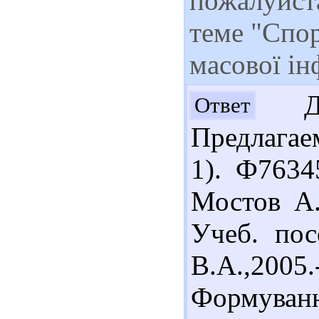
пожалуйста
теме "Спор
масової ін
Доб
Ответ
Предлагае
1). Ф7634
Мостов А.
Учеб. пос
В.А.,2005
Формуван