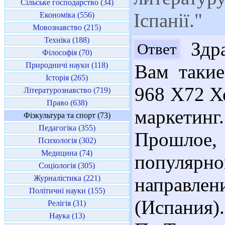
Сільське господарство (34)
Іспанії."
Економіка (556)
Мовознавство (215)
Техніка (188)
Здра
Ответ
Філософія (70)
Природничі науки (118)
Вам такие
Історія (265)
968 Х72 Х
Літературознавство (719)
Право (638)
маркетинг
Фізкультура та спорт (73)
Педагогіка (355)
Прошлое
Психологія (302)
Медицина (74)
популя
Соціологія (305)
Журналістика (221)
направл
Політичні науки (155)
(Испания).
Релігія (31)
Наука (13)