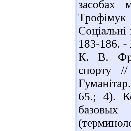
засобах 
Трофімук 
Соціальні 
183-186. - 
К. В. Фр
спорту //
Гуманітар.
65.; 4). 
базовых
(терминол