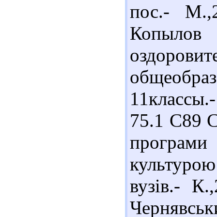
пос.- М.,
Копыло
оздоро
общеобр
11классы.
75.1 С89 
програми 
культурою
вузів.- К.
Черняв