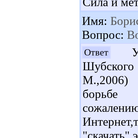
Сила и мет
Имя:
Бори
Вопрос:
Во
Ува
Ответ
Шубског
М.,2006)
борьбе 
сожален
Интерне
"скачать" 