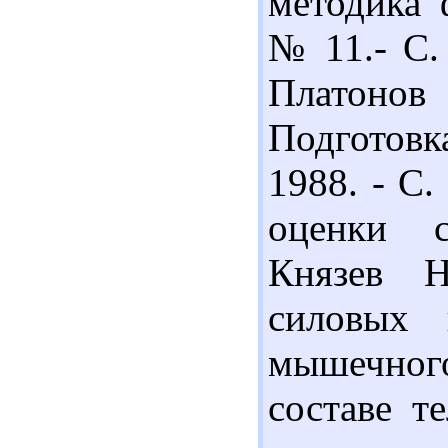
методика 
№ 11.- С. 
Платонов
Подготов
1988. - С.
оценки с
Князев Н
силовых 
мышечног
составе т