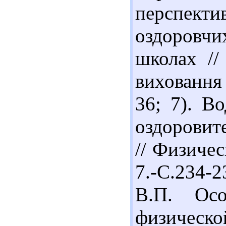
перспекти
оздоровчи
школах //
виховання 
36; 7). В
оздоровит
// Физичес
7.-С.234-2
В.П. Осо
физическ