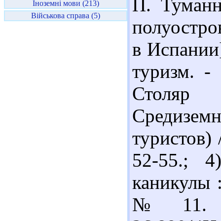
П. Туманн
Іноземні мови (213)
Військова справа (5)
полуостров
в Испании]
туризм. -
Столя
Средизе
туристов) /
52-55.; 
каникулы :
№ 11. -