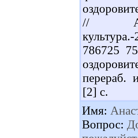
оздоровит
// Ада
культура.-
786725 75
оздоровите
перераб. и
[2] с.
Имя:
Анас
Вопрос:
До