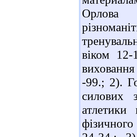
Орлова
різнома
тренувал
віком 12-
виховання 
-99.; 2). 
силових з
атлетики 
фізичного