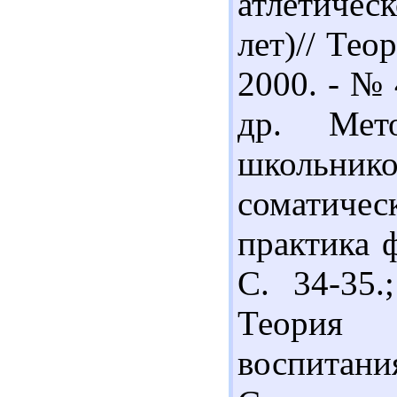
атлетичес
лет)// Тео
2000. - № 
др. Мето
школьник
соматиче
практика ф
С. 34-35.
Теория 
воспитани