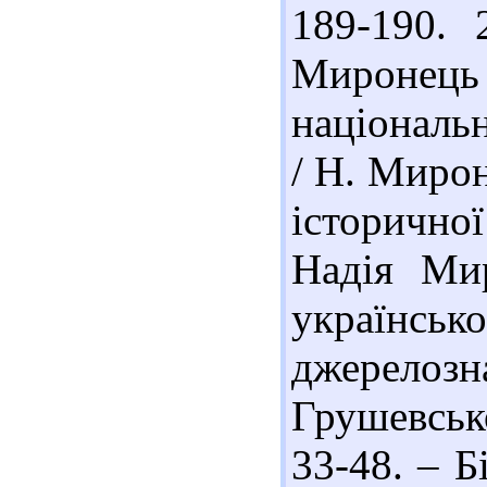
189-190. 
Миронец
національ
/ Н. Мирон
історично
Надія Ми
україн
джерел
Грушевсько
33-48. – Бі