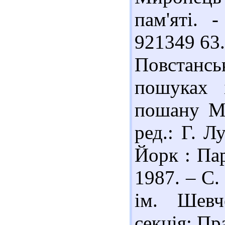
пам'яті. 
921349 63
Повстанс
пошуках 
пошану Ми
ред.: Г. 
Йорк : Пар
1987. – С.
ім. Шевче
секція: Пра