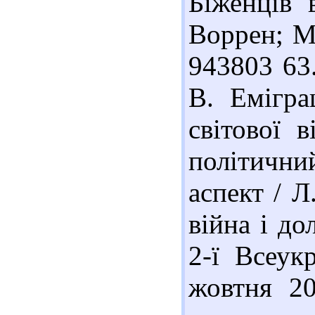
Біженців 
Воррен; Мі
943803 63
В. Емігра
світової в
політични
аспект / Л
війна і до
2-ї Всеук
жовтня 20