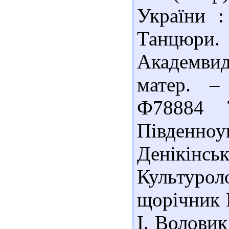
України :
Танцюри.
Академвид
матер. – 
Ф78884 
Південноу
Денікінськ
Культуроло
щорічник 
І. Воловик 