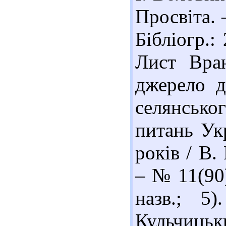
Просвіта. 
Бібліогр.:
Лист Вран
джерело д
селянськог
питань Ук
років / В.
– № 11(90)
назв.; 5
Кульчицьк