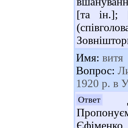
вшануванн
[та ін.];
(співго
Зовнішторг
Имя:
витя
Вопрос:
Ли
1920 р. в 
До
Ответ
Пропонує
Єфіменко 