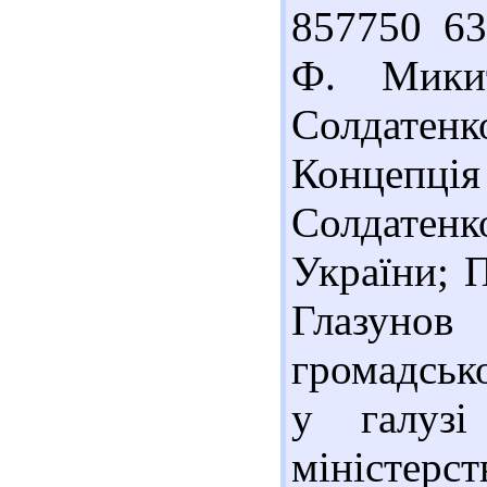
857750 63
Ф. Мики
Солдатенко
Концепці
Солдатен
України; П
Глазуно
громадськ
у галузі 
міністерс