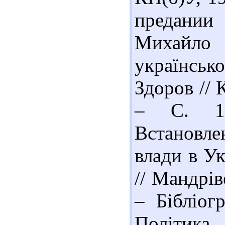
предании
Михайло
українськ
Здоров // 
– С. 14
Встановле
влади в Ук
// Мандрів
– Бібліогр
Політик