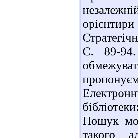
незалежній
орієнти
Стратегічн
С. 89-94
обмежува
пропону
Електро
бібліотек
Пошук мо
такого а