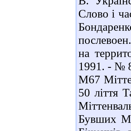
В. Україн
Слово і час
Бондарен
послевоен
на террит
1991. - № 8
М67 Мітте
50 ліття Т
Міттенвал
Бувших Ме