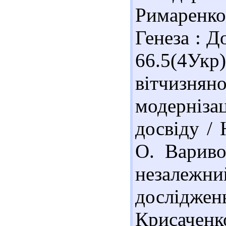
Римаренко Ю
Генеза : Д
66.5(4Ук
вітчизн
модерніза
досвіду / 
О. Вариво
незалеж
дослідж
Крисачен