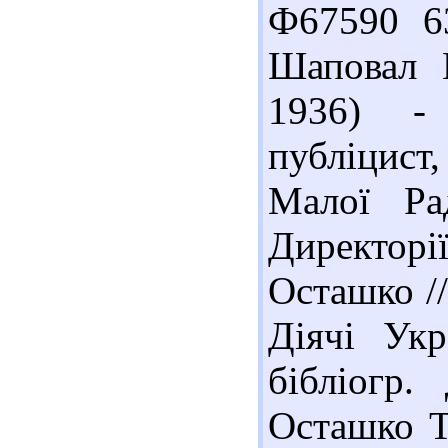
Ф67590 6
Шаповал 
1936) - 
публіцист,
Малої Ра
Директор
Осташко //
Діячі Укр
бібліогр.
Осташко Т.