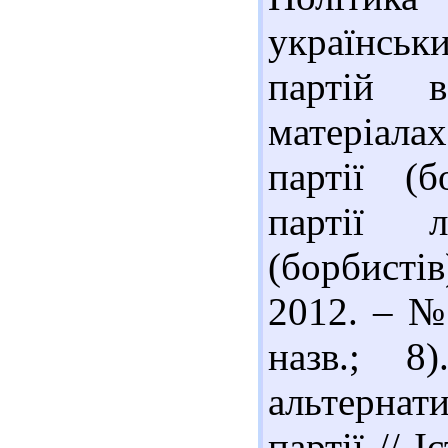
українськ
партій 
матеріала
партії (б
партії л
(борбистів)
2012. – № 
назв.; 8
альтернати
партії // І