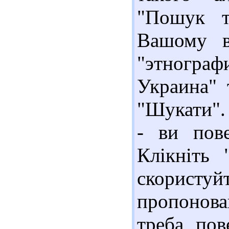
"Пошук т
Вашому в
"этнографи
Украина" т
"Шукати". 
- ви пове
Клікніть 
скористу
пропонова
треба пов