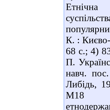
Етнічна
суспільств
популярни
К. : Києво
68 с.; 4) 
П. Українс
навч. пос
Либідь, 1
М18 М
етнодерж