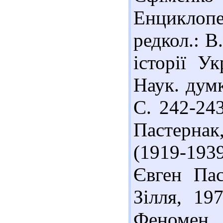
Енциклопед
редкол.: В.
історії У
Наук. дум
С. 242-24
Пастернак
(1919-1939
Євген Пас
Зілля, 19
Феномен