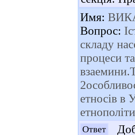
Имя:
ВИК
Вопрос:
Iс
складу нас
процеси та
взаемини.Т
2особливос
етносiв в 
етнополiти
Доб
Ответ