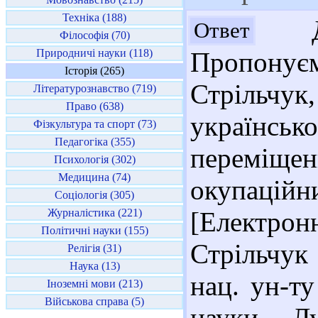
Техніка (188)
Доб
Ответ
Філософія (70)
Природничі науки (118)
Пропонує
Історія (265)
Стрільчук
Літературознавство (719)
Право (638)
українськ
Фізкультура та спорт (73)
Педагогіка (355)
переміщ
Психологія (302)
Медицина (74)
окупацій
Соціологія (305)
Журналістика (221)
[Електр
Політичні науки (155)
Стрільчук
Релігія (31)
Наука (13)
нац. ун-ту
Іноземні мови (213)
Військова справа (5)
науки. - Л