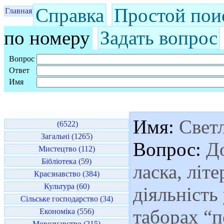
Справка
Простой пои
Главная
по номеру
Задать вопрос
Вопрос
Ответ
Имя
Имя:
Свет
(6522)
Загальні (1265)
Вопрос:
До
Мистецтво (112)
Бібліотека (59)
ласка, літ
Краєзнавство (384)
Культура (60)
діяльність 
Сільське господарство (34)
таборах “
Економіка (556)
Мовознавство (215)