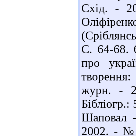
Схід. - 2
Оліфіре
(Сріблянсь
С. 64-68.
про украї
творення: 
журн. - 
Бібліогр.:
Шаповал -
2002. - №