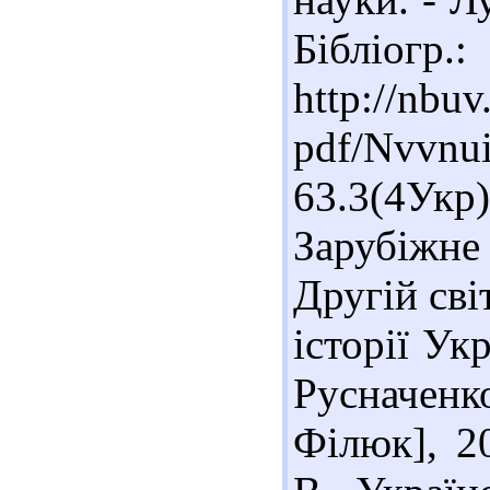
Бібліогр.
http://nbuv
pdf/Nvvnu
63.3(4У
Зарубіжне 
Другій сві
історії Ук
Русначенк
Філюк], 20