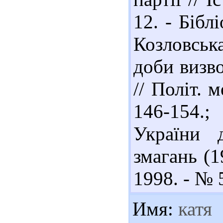
12. - Біблі
Козловська
доби визво
// Політ. 
146-154.;
України д
змагань (1
1998. - № 5
Имя:
катя