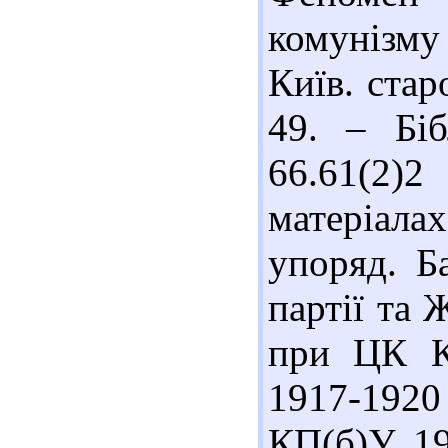
комунізму
Київ. стар
49. – Біб
66.61(2
матеріалах
упоряд. Ба
партії та 
при ЦК К
1917-1920
КП(б)У, 19