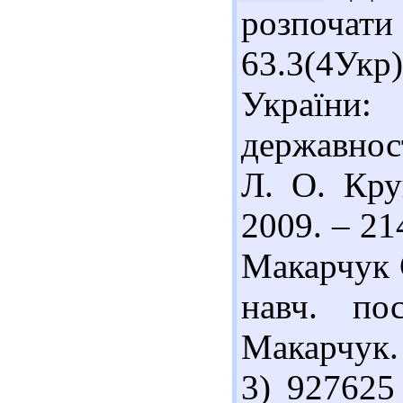
розпочати 
63.3(4Укр
України: 
державност
Л. О. Кру
2009. – 21
Макарчук С
навч. по
Макарчук. 
3) 927625