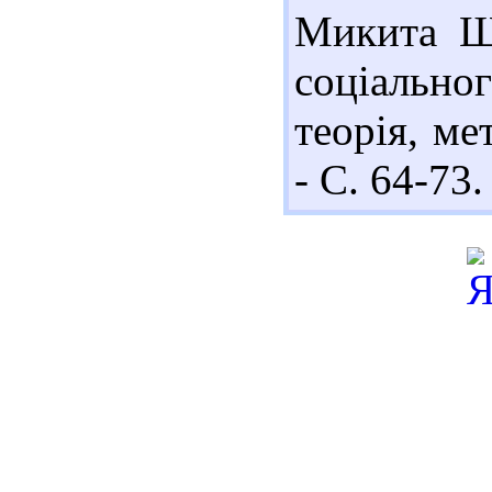
Микита Ша
соціально
теорія, ме
- С. 64-73.