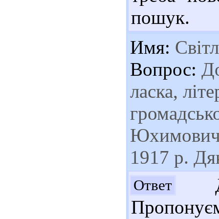
пошук.
Имя:
Світл
Вопрос:
До
ласка, літ
громадськ
Юхимовича
1917 р. Дя
Доб
Ответ
Пропонуєм