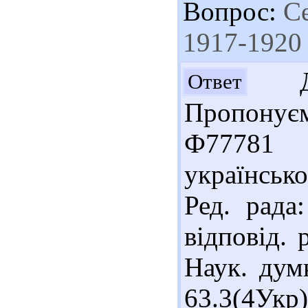
Вопрос:
Се
1917-1920
Доб
Ответ
Пропонує
Ф77781 
українсько
Ред. рада
відповід. 
Наук. думк
63.3(4Ук