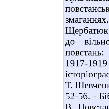
повстан
змаганнях.
Щербатюк 
до вільн
повстань
1917-1919
історіогра
Т. Шевченка
52-56. - Бі
В. Повста